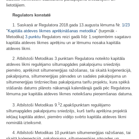
lietotājiem.
Regulators konstatē
1. Saskaņā ar Regulatora 2018.gada 13.augusta lēmuma Nr.
1/23
"
Kapitāla atdeves likmes aprēķināšanas metodika
" (turpmāk -
Metodika)
3.punktu
Regulators reizi gadā līdz 1.septembrim sagatavo
kapitāla atdeves likmes aprēķinu un ar lēmumu nosaka kapitāla
atdeves likmi.
2. Atbilstoši Metodikas 3.punktam Regulatora noteikto kapitāla
atdeves likmi regulējamo siltumapgādes pakalpojumu sniedzējs
piemēro, aprēķinot siltumenerģijas ražošanas, tai skaitā koģenerācijā,
pakalpojuma, siltumenerģijas pārvades un sadales pakalpojuma un
siltumenerģijas tirdzniecības pakalpojuma tarifu projektu, kura spēkā
stāšanās datums plānots nākamajā kalendārajā gadā pēc Regulatora
lēmuma par kapitāla atdeves likmes noteikšanu pieņemšanas datuma.
1
3. Atbilstoši Metodikas 9.
2.apakšpunktam regulējamo
siltumapgādes pakalpojumu sniedzējs, kurš tarifu aprēķina projektā
iekļauj kapitāla atdevi, piemēro vidējo svērto kapitāla atdeves likmi
nominālā izteiksmē.
4. Atbilstoši Metodikas 10.punktam siltumenerģijas ražošanas, tai
skaitā koģenerācijā, pakalpojuma, siltumenerģijas pārvades un