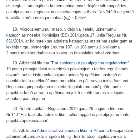
izsniegti siltumapgādes komersantiem investīcijām siltumapgādes
pakalpojumu sniegšanai nepieciešamajos aktīvos. Novērtētā aizņemtā
kapitāla izmēra riska piemaksa (s
) ir 0,65%.
d
18. Mikrouzņēmumu, mazo, vidējo vai lielāku uzņēmumu
kategorijas nosaka Komisijas (ES) 2014.gada 17.jūnija Regulas Nr.
651/2014
, ar ko noteiktas atbalsta kategorijas atzīst par saderīgām ar
iekšējo tirgu, piemērojot Līguma 107. un 108.pantu 1.pielikuma
2.pantā minētās darbinieku skaita un finansiālās robežvērtības.
19. Atbilstoši likuma "
Par sabiedrisko pakalpojumu regulatoriem
"
19.panta
pirmajai daļai sabiedrisko pakalpojumu tarifus regulējamās
nozarēs sabiedrisko pakalpojumu sniedzēji aprēķina saskaņā ar
noteikto tarifu aprēķināšanas metodiku un pēc savas iniciatīvas vai
Regulatora pieprasījuma iesniedz Regulatoram aprēķināto tarifu
projektus kopā ar tarifu aprēķina projektā minēto tarifus veidojošo
izmaksu pamatojumu.
20. Šobrīd spēkā ir Regulatora 2019.gada 28.augusta lēmums
Nr.143 "Par kapitāla atdeves likmi siltumapgādes pakalpojumu tarifu
projekta aprēķināšanai".
21. Atbilstoši
Administratīvā procesa likuma
70.panta
trešajai daļai
administratīvais akts ir spēkā tik ilgi, līdz to atceļ, izpilda vai vairs