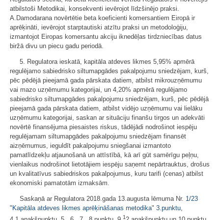
atbilstoši Metodikai, konsekventi ievērojot līdzšinējo praksi.
A.Damodarana novērtētie beta koeficienti komersantiem Eiropā ir
aprēķināti, ievērojot starptautiski atzītu praksi un metodoloģiju,
izmantojot Eiropas komersantu akciju iknedēļas tirdzniecības datus
biržā divu un piecu gadu periodā.
5. Regulatora ieskatā, kapitāla atdeves likmes 5,95% apmērā
regulējamo sabiedrisko siltumapgādes pakalpojumu sniedzējam, kurš,
pēc pēdējā pieejamā gada pārskata datiem, atbilst mikrouzņēmumu
vai mazo uzņēmumu kategorijai, un 4,20% apmērā regulējamo
sabiedrisko siltumapgādes pakalpojumu sniedzējam, kurš, pēc pēdējā
pieejamā gada pārskata datiem, atbilst vidējo uzņēmumu vai lielāku
uzņēmumu kategorijai, saskan ar situāciju finanšu tirgos un adekvāti
novērtē finansējuma piesaistes riskus, tādējādi nodrošinot iespēju
regulējamam siltumapgādes pakalpojumu sniedzējam finansēt
aizņēmumus, ieguldīt pakalpojumu sniegšanai izmantoto
pamatlīdzekļu atjaunošanā un attīstībā, kā arī gūt samērīgu peļņu,
vienlaikus nodrošinot lietotājiem iespēju saņemt nepārtrauktus, drošus
un kvalitatīvus sabiedriskos pakalpojumus, kuru tarifi (cenas) atbilst
ekonomiski pamatotām izmaksām.
Saskaņā ar Regulatora 2018.gada 13.augusta lēmuma Nr.
1/23
"
Kapitāla atdeves likmes aprēķināšanas metodika
"
3.punktu
,
1
4.1.apakšpunktu, 5., 6., 7., 8.punktu, 9.
2.apakšpunktu un 10.punktu,