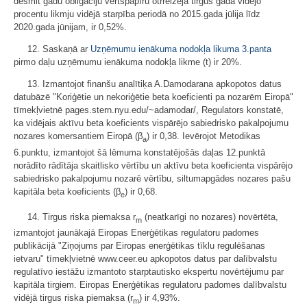
desmit gadu obligāciju vērtspapīru otrreizējā tirgus gada vidējo
procentu likmju vidējā starpība periodā no 2015.gada jūlija līdz
2020.gada jūnijam, ir 0,52%.
12. Saskaņā ar
Uzņēmumu ienākuma nodokļa likuma
3.panta
pirmo daļu uzņēmumu ienākuma nodokļa likme (t) ir 20%.
13. Izmantojot finanšu analītiķa A.Damodarana apkopotos datus
datubāzē "Koriģētie un nekoriģētie beta koeficienti pa nozarēm Eiropā"
tīmekļvietnē pages.stern.nyu.edu/~adamodar/, Regulators konstatē,
ka vidējais aktīvu beta koeficients vispārējo sabiedrisko pakalpojumu
nozares komersantiem Eiropā (β
) ir 0,38. Ievērojot Metodikas
a
6.punktu, izmantojot šā lēmuma konstatējošās daļas 12.punktā
norādīto rādītāja skaitlisko vērtību un aktīvu beta koeficienta vispārējo
sabiedrisko pakalpojumu nozarē vērtību, siltumapgādes nozares pašu
kapitāla beta koeficients (β
) ir 0,68.
e
14. Tirgus riska piemaksa r
(neatkarīgi no nozares) novērtēta,
m
izmantojot jaunākajā Eiropas Enerģētikas regulatoru padomes
publikācijā "Ziņojums par Eiropas enerģētikas tīklu regulēšanas
ietvaru" tīmekļvietnē www.ceer.eu apkopotos datus par dalībvalstu
regulatīvo iestāžu izmantoto starptautisko ekspertu novērtējumu par
kapitāla tirgiem. Eiropas Enerģētikas regulatoru padomes dalībvalstu
vidējā tirgus riska piemaksa (r
) ir 4,93%.
m