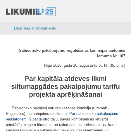
Darbības ar dokumentu
Sabiedrisko pakalpojumu regulēšanas komisijas padomes
lēmums Nr. 107
Rīgā 2020. gada 20. augustā (prot. Nr. 35, 6. p.)
Par kapitāla atdeves likmi
siltumapgādes pakalpojumu tarifu
projekta aprēķināšanai
Sabiedrisko pakalpojumu regulēšanas komisija (turpmāk -
Regulators), pamatojoties uz likuma "
Par sabiedrisko pakalpojumu
regulatoriem
"
9.panta
otro daļu, savas kompetences ietvaros
patstāvīgi pieņem lēmumus un izdod administratīvos aktus, kas ir
saistoši konkrētiem sabiedrisko pakalpojumu sniedzējiem un