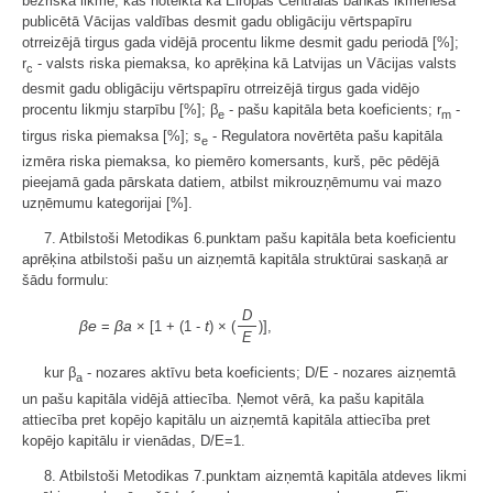
bezriska likme, kas noteikta kā Eiropas Centrālās bankas ikmēneša
publicētā Vācijas valdības desmit gadu obligāciju vērtspapīru
otrreizējā tirgus gada vidējā procentu likme desmit gadu periodā [%];
r
- valsts riska piemaksa, ko aprēķina kā Latvijas un Vācijas valsts
c
desmit gadu obligāciju vērtspapīru otrreizējā tirgus gada vidējo
procentu likmju starpību [%]; β
- pašu kapitāla beta koeficients; r
-
e
m
tirgus riska piemaksa [%]; s
- Regulatora novērtēta pašu kapitāla
e
izmēra riska piemaksa, ko piemēro komersants, kurš, pēc pēdējā
pieejamā gada pārskata datiem, atbilst mikrouzņēmumu vai mazo
uzņēmumu kategorijai [%].
7. Atbilstoši Metodikas 6.punktam pašu kapitāla beta koeficientu
aprēķina atbilstoši pašu un aizņemtā kapitāla struktūrai saskaņā ar
šādu formulu:
D
βe
βa
t
=
× [1 + (1 -
) × (
)],
E
kur β
- nozares aktīvu beta koeficients; D/E - nozares aizņemtā
a
un pašu kapitāla vidējā attiecība. Ņemot vērā, ka pašu kapitāla
attiecība pret kopējo kapitālu un aizņemtā kapitāla attiecība pret
kopējo kapitālu ir vienādas, D/E=1.
8. Atbilstoši Metodikas 7.punktam aizņemtā kapitāla atdeves likmi