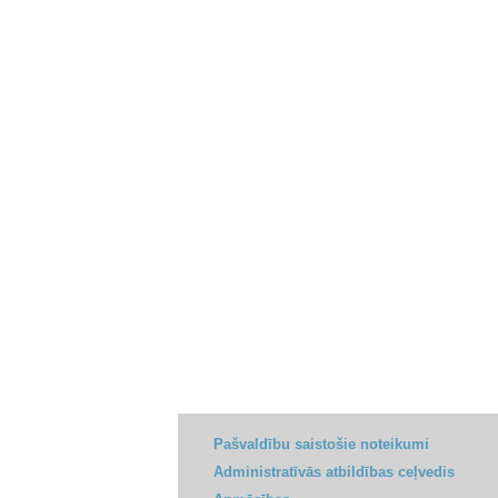
Pašvaldību saistošie noteikumi
Administratīvās atbildības ceļvedis