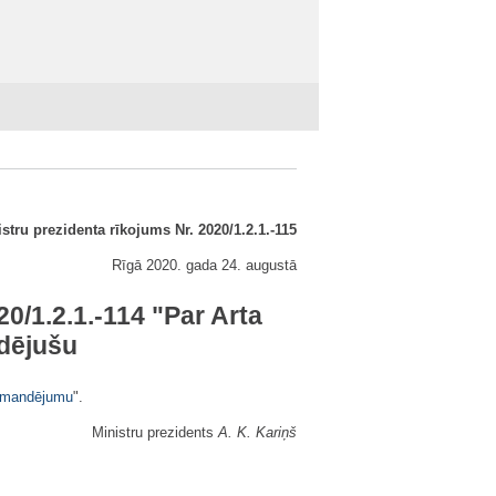
stru prezidenta rīkojums Nr. 2020/1.2.1.-115
Rīgā 2020. gada 24. augustā
0/1.2.1.-114 "
Par Arta
udējušu
komandējumu
".
Ministru prezidents
A. K. Kariņš