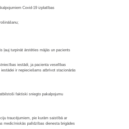
kalpojumiem Covid-19 izplatības
rošināšanu;
 ļauj turpināt ārstēties mājās un pacients
niecības iestādi, ja pacienta veselības
 iestādei ir nepieciešams atbrīvot stacionārās
bilstoši faktiski sniegto pakalpojumu
ciju traucējumiem, pie kurām saistībā ar
ās medicīniskās palīdzības dienesta brigādes