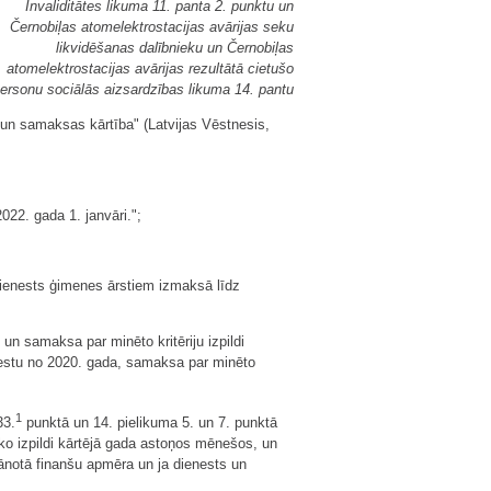
Invaliditātes likuma 11. panta 2. punktu un
Černobiļas atomelektrostacijas avārijas seku
likvidēšanas dalībnieku un Černobiļas
atomelektrostacijas avārijas rezultātā cietušo
ersonu sociālās aizsardzības likuma 14. pantu
 un samaksas kārtība" (Latvijas Vēstnesis,
022. gada 1. janvāri.";
dienests ģimenes ārstiem izmaksā līdz
un samaksa par minēto kritēriju izpildi
ienestu no 2020. gada, samaksa par minēto
1
33.
punktā un 14. pielikuma 5. un 7. punktā
ko izpildi kārtējā gada astoņos mēnešos, un
notā finanšu apmēra un ja dienests un