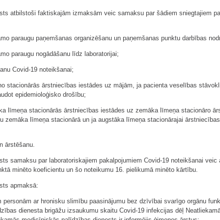
sts atbilstoši faktiskajām izmaksām veic samaksu par šādiem sniegtajiem pa
ešamo paraugu paņemšanas organizēšanu un paņemšanas punktu darbības nod
mo paraugu nogādāšanu līdz laboratorijai;
šanu Covid-19 noteikšanai;
 stacionārās ārstniecības iestādes uz mājām, ja pacienta veselības stāvoklis
audot epidemioloģisko drošību;
a līmeņa stacionārās ārstniecības iestādes uz zemāka līmeņa stacionāro ārst
šanu zemāka līmeņa stacionārā un ja augstāka līmeņa stacionārajai ārstniecības
un ārstēšanu.
ts samaksu par laboratoriskajiem pakalpojumiem Covid-19 noteikšanai veic at
tā minēto koeficientu un šo noteikumu 16. pielikumā minēto kārtību.
ests apmaksā:
m personām ar hronisku slimību paasinājumu bez dzīvībai svarīgo orgānu funk
zības dienesta brigāžu izsaukumu skaitu Covid-19 infekcijas dēļ Neatliekam
amās medicīniskās palīdzības dienests ir informējis ģimenes ārstus;