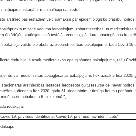
onsultācijas saskaņā ar manipulāciju sarakstu.
sts ārstniecības iestādēm veic samaksu par epidemioloģisko prasību nodroši
3. apakšpunktā minētie vecuma ierobežojumi zobārstniecības un medicīniskā
em ārkārtējās situācijas laikā iestājās vecums, pēc kura sasniegšanas konkr
 spēkā bija veikts pieraksts uz zobārstniecības pakalpojumu, taču Covid-19 dē
lizēto rindu bija jāuzsāk medicīniskās apaugļošanas pakalpojums, taču Covid-1
saņemts vai medicīniskās apaugļošanas pakalpojums tiek uzsākts līdz 2020.
tacionārās ārstniecības iestādes ierobežotā gultu resursa dēļ nevar nodrošinā
rstēšanu, dienests līdz 2020. gada 31. decembrim ir tiesīgs līgumu par šādu p
 minētas šo noteikumu 6. pielikumā.";
šādā redakcijā:
Covid-19, ja vīruss identificēts; Covid-19, ja vīruss nav identificēts"
edakcijā: