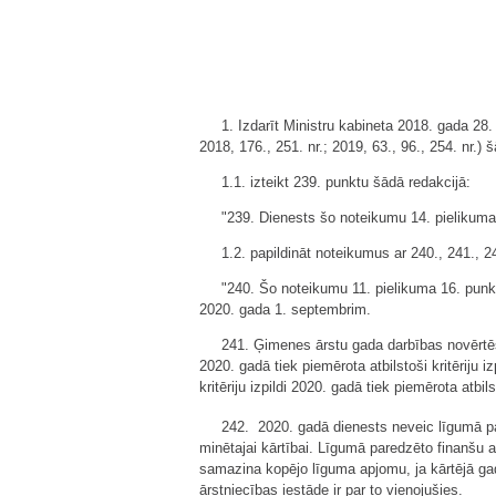
1. Izdarīt Ministru kabineta 2018. gada 2
2018, 176., 251. nr.; 2019, 63., 96., 254. nr.)
1.1. izteikt 239. punktu šādā redakcijā:
"239. Dienests šo noteikumu 14. pielikuma 
1.2. papildināt noteikumus ar 240., 241., 2
"240. Šo noteikumu 11. pielikuma 16. pu
2020. gada 1. septembrim.
241. Ģimenes ārstu gada darbības novērtēša
2020. gadā tiek piemērota atbilstoši kritēriju
kritēriju izpildi 2020. gadā tiek piemērota atbil
242. 2020. gadā dienests neveic līgumā pa
minētajai kārtībai. Līgumā paredzēto finanšu 
samazina kopējo līguma apjomu, ja kārtējā g
ārstniecības iestāde ir par to vienojušies.