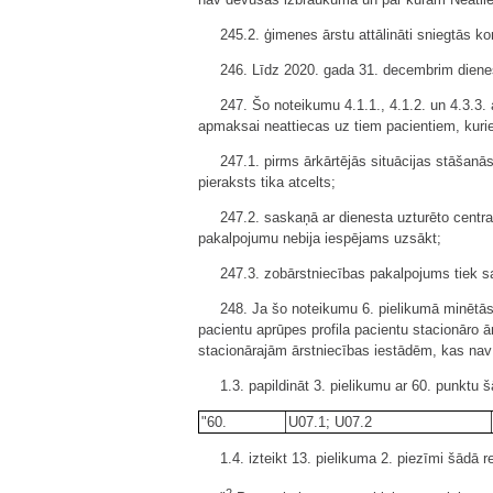
245.2. ģimenes ārstu attālināti sniegtās k
246. Līdz 2020. gada 31. decembrim diene
247. Šo noteikumu 4.1.1., 4.1.2. un 4.3.
apmaksai neattiecas uz tiem pacientiem, kuri
247.1. pirms ārkārtējās situācijas stāšanās
pieraksts tika atcelts;
247.2. saskaņā ar dienesta uzturēto centra
pakalpojumu nebija iespējams uzsākt;
247.3. zobārstniecības pakalpojums tiek 
248. Ja šo noteikumu 6. pielikumā minētās s
pacientu aprūpes profila pacientu stacionāro ā
stacionārajām ārstniecības iestādēm, kas nav
1.3. papildināt 3. pielikumu ar 60. punktu 
"60.
U07.1; U07.2
1.4. izteikt 13. pielikuma 2. piezīmi šādā r