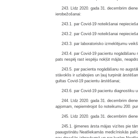
243. Līdz 2020. gada 31. decembrim diene
ierobežošanai:
243.1. par Covid-19 noteikšanai nepieci
243.2. par Covid-19 noteikšanai nepiecieša
243.3. par laboratorisko izmeklējumu veik
243.4. par Covid-19 pacientu nogādāšanu no
pats nespēj rast iespēju nokļūt mājās, neapdr
243.5. par pacienta nogādāšanu no augstāk
stāvoklis ir uzlabojies un ļauj turpināt ārstē
gultas Covid-19 pacientu ārstēšanai;
243.6. par Covid-19 pacientu diagnostiku 
244. Līdz 2020. gada 31. decembrim dienes
apjomam, nepiemērojot šo noteikumu 200. punk
245. Līdz 2020. gada 31. decembrim dien
245.1. ģimenes ārsta mājas vizītes pie tā
paaugstinātu Neatliekamās medicīniskās palīd
nav devušās izbraukumā un par kurām Neatliek