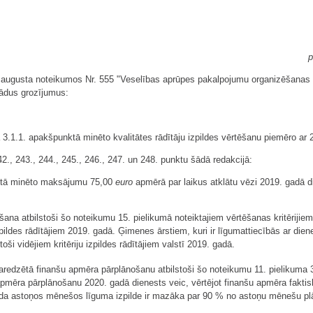
p
8. augusta noteikumos Nr. 555 "Veselības aprūpes pakalpojumu organizēšanas
 šādus grozījumus:
3.1.1. apakšpunktā minēto kvalitātes rādītāju izpildes vērtēšanu piemēro ar 2
42., 243., 244., 245., 246., 247. un 248. punktu šādā redakcijā:
nktā minēto maksājumu 75,00
euro
apmērā par laikus atklātu vēzi 2019. gadā 
na atbilstoši šo noteikumu 15. pielikumā noteiktajiem vērtēšanas kritērijiem 
 izpildes rādītājiem 2019. gadā. Ģimenes ārstiem, kuri ir līgumattiecībās ar d
stoši vidējiem kritēriju izpildes rādītājiem valstī 2019. gadā.
redzētā finanšu apmēra pārplānošanu atbilstoši šo noteikumu 11. pielikuma 
apmēra pārplānošanu 2020. gadā dienests veic, vērtējot finanšu apmēra faktis
ada astoņos mēnešos līguma izpilde ir mazāka par 90 % no astoņu mēnešu plā