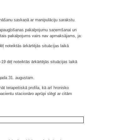
nāšanu saskaņā ar manipulāciju sarakstu.
s apaugļošanas pakalpojumu saņemšanai un
ētais pakalpojums vairs nav apmaksājams, ja:
ļ noteiktās ārkārtējās situācijas laikā
9 dēļ noteiktās ārkārtējās situācijas laikā
 gada 31. augustam.
t terapeitiskā profila, kā arī hronisko
acientu stacionāro aprūpi slēgt ar citām