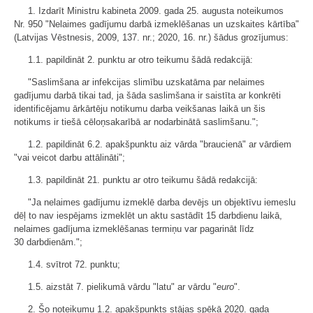
1. Izdarīt Ministru kabineta 2009. gada 25. augusta noteikumos
Nr. 950 "Nelaimes gadījumu darbā izmeklēšanas un uzskaites kārtība"
(Latvijas Vēstnesis, 2009, 137. nr.; 2020, 16. nr.) šādus grozījumus:
1.1. papildināt 2. punktu ar otro teikumu šādā redakcijā:
"Saslimšana ar infekcijas slimību uzskatāma par nelaimes
gadījumu darbā tikai tad, ja šāda saslimšana ir saistīta ar konkrēti
identificējamu ārkārtēju notikumu darba veikšanas laikā un šis
notikums ir tiešā cēloņsakarībā ar nodarbinātā saslimšanu.";
1.2. papildināt 6.2. apakšpunktu aiz vārda "braucienā" ar vārdiem
"vai veicot darbu attālināti";
1.3. papildināt 21. punktu ar otro teikumu šādā redakcijā:
"Ja nelaimes gadījumu izmeklē darba devējs un objektīvu iemeslu
dēļ to nav iespējams izmeklēt un aktu sastādīt 15 darbdienu laikā,
nelaimes gadījuma izmeklēšanas termiņu var pagarināt līdz
30 darbdienām.";
1.4. svītrot 72. punktu;
1.5. aizstāt 7. pielikumā vārdu "latu" ar vārdu "
euro
".
2. Šo noteikumu 1.2. apakšpunkts stājas spēkā 2020. gada