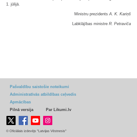
1. jūlijā.
Ministru prezidents
A. K. Kariņš
Labklājības ministre
R. Petraviča
Pašvaldību saistošie noteikumi
Administratīvās atbildības ceļvedis
Apmācības
Pilnā versija
Par Likumi.lv
© Oficiālais izdevējs "Latvijas Vēstnesis"