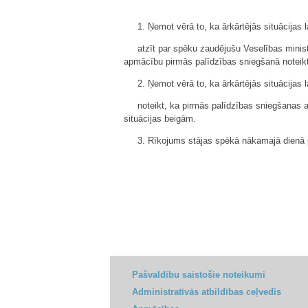
1. Ņemot vērā to, ka ārkārtējās situācijas 
atzīt par spēku zaudējušu Veselības ministr
apmācību pirmās palīdzības sniegšanā noteik
2. Ņemot vērā to, ka ārkārtējās situācijas l
noteikt, ka pirmās palīdzības sniegšanas a
situācijas beigām.
3. Rīkojums stājas spēkā nākamajā dienā p
Pašvaldību saistošie noteikumi
Administratīvās atbildības ceļvedis