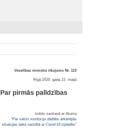
Veselības ministra rīkojums Nr. 115
Rīgā 2020. gada 22. maijā
"
Par pirmās palīdzības
Izdots saskaņā ar likuma
"
Par valsts institūciju darbību ārkārtējās
situācijas laikā saistībā ar Covid-19 izplatību
"