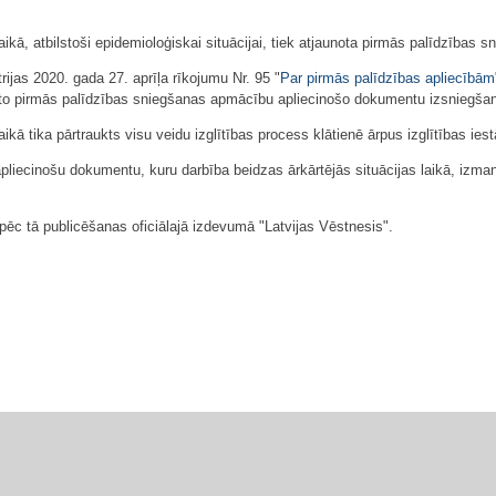
laikā, atbilstoši epidemioloģiskai situācijai, tiek atjaunota pirmās palīdzība
ijas 2020. gada 27. aprīļa rīkojumu Nr. 95 "
Par pirmās palīdzības apliecībām
to pirmās palīdzības sniegšanas apmācību apliecinošo dokumentu izsniegša
aikā tika pārtraukts visu veidu izglītības process klātienē ārpus izglītības ie
pliecinošu dokumentu, kuru darbība beidzas ārkārtējās situācijas laikā, izman
ēc tā publicēšanas oficiālajā izdevumā "Latvijas Vēstnesis".