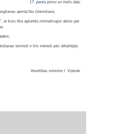
17. panta
pirmo un trešo daļu
s sniegšanas apmācību īstenošana,
", ar kuru tika apturēta normatīvajos aktos par
na.
stādēm,
tošanas termiņš ir trīs mēneši pēc ārkārtējās
Veselības ministre
I. Viņķele