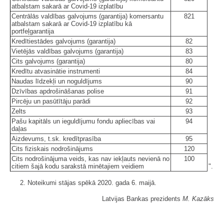
atbalstam sakarā ar Covid-19 izplatību
Centrālās valdības galvojums (garantija) komersantu
821
atbalstam sakarā ar Covid-19 izplatību kā
portfeļgarantija
Kredītiestādes galvojums (garantija)
82
Vietējās valdības galvojums (garantija)
83
Cits galvojums (garantija)
80
Kredītu atvasinātie instrumenti
84
Naudas līdzekļi un noguldījums
90
Dzīvības apdrošināšanas polise
91
Pircēju un pasūtītāju parādi
92
Zelts
93
Pašu kapitāls un ieguldījumu fondu apliecības vai
94
daļas
Aizdevums, t.sk. kredītprasība
95
Cits fiziskais nodrošinājums
120
Cits nodrošinājuma veids, kas nav iekļauts nevienā no
100
citiem šajā kodu sarakstā minētajiem veidiem
".
2. Noteikumi stājas spēkā 2020. gada 6. maijā.
Latvijas Bankas prezidents
M. Kazāks