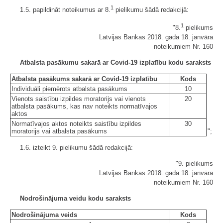
1
1.5. papildināt noteikumus ar 8.
pielikumu šādā redakcijā:
1
"8.
pielikums
Latvijas Bankas 2018. gada 18. janvāra
noteikumiem Nr. 160
Atbalsta pasākumu sakarā ar Covid-19 izplatību kodu saraksts
Atbalsta pasākums sakarā ar Covid-19 izplatību
Kods
Individuāli piemērots atbalsta pasākums
10
Vienots saistību izpildes moratorijs vai vienots
20
atbalsta pasākums, kas nav noteikts normatīvajos
aktos
Normatīvajos aktos noteikts saistību izpildes
30
moratorijs vai atbalsta pasākums
";
1.6. izteikt 9. pielikumu šādā redakcijā:
"9. pielikums
Latvijas Bankas 2018. gada 18. janvāra
noteikumiem Nr. 160
Nodrošinājuma veidu kodu saraksts
Nodrošinājuma veids
Kods