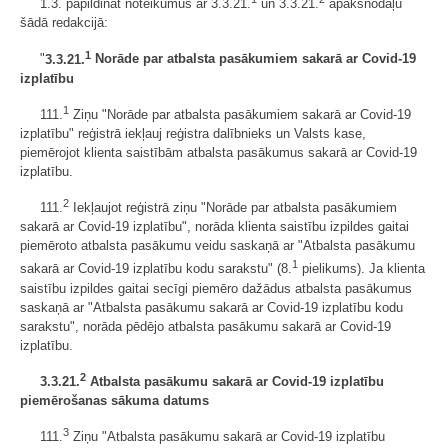
1.3. papildināt noteikumus ar 3.3.21.
un 3.3.21.
apakšnodaļu
šādā redakcijā:
1
"
3.3.21.
Norāde par atbalsta pasākumiem sakarā ar Covid-19
izplatību
1
111.
Ziņu "Norāde par atbalsta pasākumiem sakarā ar Covid-19
izplatību" reģistrā iekļauj reģistra dalībnieks un Valsts kase,
piemērojot klienta saistībām atbalsta pasākumus sakarā ar Covid-19
izplatību.
2
111.
Iekļaujot reģistrā ziņu "Norāde par atbalsta pasākumiem
sakarā ar Covid-19 izplatību", norāda klienta saistību izpildes gaitai
piemēroto atbalsta pasākumu veidu saskaņā ar "Atbalsta pasākumu
1
sakarā ar Covid-19 izplatību kodu sarakstu" (8.
pielikums). Ja klienta
saistību izpildes gaitai secīgi piemēro dažādus atbalsta pasākumus
saskaņā ar "Atbalsta pasākumu sakarā ar Covid-19 izplatību kodu
sarakstu", norāda pēdējo atbalsta pasākumu sakarā ar Covid-19
izplatību.
2
3.3.21.
A
tbalsta pasākumu sakarā ar Covid-19 izplatību
piemērošanas sākuma datums
3
111.
Ziņu "Atbalsta pasākumu sakarā ar Covid-19 izplatību