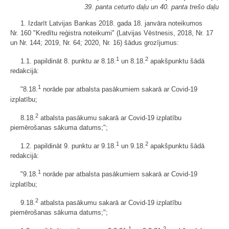
39. panta ceturto daļu un 40. panta trešo daļu
1. Izdarīt Latvijas Bankas 2018. gada 18. janvāra noteikumos
Nr. 160 "Kredītu reģistra noteikumi" (Latvijas Vēstnesis, 2018, Nr. 17
un Nr. 144; 2019, Nr. 64; 2020, Nr. 16) šādus grozījumus:
1
2
1.1. papildināt 8. punktu ar 8.18.
un 8.18.
apakšpunktu šādā
redakcijā:
1
"8.18.
norāde par atbalsta pasākumiem sakarā ar Covid-19
izplatību;
2
8.18.
atbalsta pasākumu sakarā ar Covid-19 izplatību
piemērošanas sākuma datums;";
1
2
1.2. papildināt 9. punktu ar 9.18.
un 9.18.
apakšpunktu šādā
redakcijā:
1
"9.18.
norāde par atbalsta pasākumiem sakarā ar Covid-19
izplatību;
2
9.18.
atbalsta pasākumu sakarā ar Covid-19 izplatību
piemērošanas sākuma datums;";
1
2