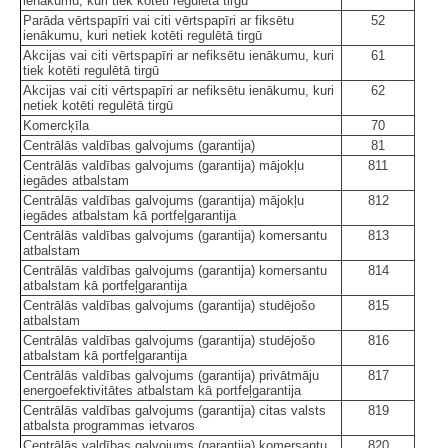
ienākumu, kuri tiek kotēti regulētā tirgū
Parāda vērtspapīri vai citi vērtspapīri ar fiksētu
52
ienākumu, kuri netiek kotēti regulētā tirgū
Akcijas vai citi vērtspapīri ar nefiksētu ienākumu, kuri
61
tiek kotēti regulētā tirgū
Akcijas vai citi vērtspapīri ar nefiksētu ienākumu, kuri
62
netiek kotēti regulētā tirgū
Komercķīla
70
Centrālās valdības galvojums (garantija)
81
Centrālās valdības galvojums (garantija) mājokļu
811
iegādes atbalstam
Centrālās valdības galvojums (garantija) mājokļu
812
iegādes atbalstam kā portfeļgarantija
Centrālās valdības galvojums (garantija) komersantu
813
atbalstam
Centrālās valdības galvojums (garantija) komersantu
814
atbalstam kā portfeļgarantija
Centrālās valdības galvojums (garantija) studējošo
815
atbalstam
Centrālās valdības galvojums (garantija) studējošo
816
atbalstam kā portfeļgarantija
Centrālās valdības galvojums (garantija) privātmāju
817
energoefektivitātes atbalstam kā portfeļgarantija
Centrālās valdības galvojums (garantija) citas valsts
819
atbalsta programmas ietvaros
Centrālās valdības galvojums (garantija) komersantu
820