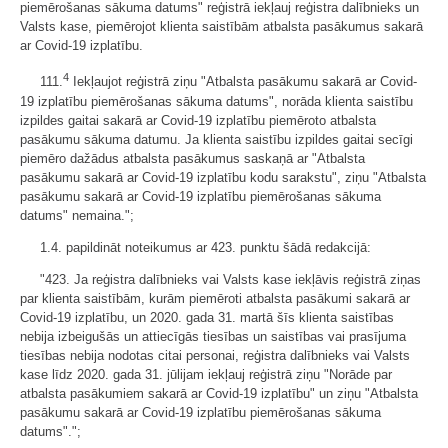
piemērošanas sākuma datums" reģistrā iekļauj reģistra dalībnieks un
Valsts kase, piemērojot klienta saistībām atbalsta pasākumus sakarā
ar Covid-19 izplatību.
4
111.
Iekļaujot reģistrā ziņu "Atbalsta pasākumu sakarā ar Covid-
19 izplatību piemērošanas sākuma datums", norāda klienta saistību
izpildes gaitai sakarā ar Covid-19 izplatību piemēroto atbalsta
pasākumu sākuma datumu. Ja klienta saistību izpildes gaitai secīgi
piemēro dažādus atbalsta pasākumus saskaņā ar "Atbalsta
pasākumu sakarā ar Covid-19 izplatību kodu sarakstu", ziņu "Atbalsta
pasākumu sakarā ar Covid-19 izplatību piemērošanas sākuma
datums" nemaina.";
1.4. papildināt noteikumus ar 423. punktu šādā redakcijā:
"423. Ja reģistra dalībnieks vai Valsts kase iekļāvis reģistrā ziņas
par klienta saistībām, kurām piemēroti atbalsta pasākumi sakarā ar
Covid-19 izplatību, un 2020. gada 31. martā šīs klienta saistības
nebija izbeigušās un attiecīgās tiesības un saistības vai prasījuma
tiesības nebija nodotas citai personai, reģistra dalībnieks vai Valsts
kase līdz 2020. gada 31. jūlijam iekļauj reģistrā ziņu "Norāde par
atbalsta pasākumiem sakarā ar Covid-19 izplatību" un ziņu "Atbalsta
pasākumu sakarā ar Covid-19 izplatību piemērošanas sākuma
datums".";