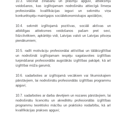
10.3. veicināt zināšanu un prasmju apguvi, attieksmju
veidošanos, kas izglītojamam nodrošinātu attiecīgā līmeņa
profesionālās kvalifikācijas ieguvi un sekmētu viņa
konkurētspēju mainīgajos sociālekonomiskajos apstākļos;
10.4. sekmēt izglītojamā pozitīvas, sociāli aktīvas un
atbildīgas attieksmes veidošanos pašam pret sevi,
līdzcilvēkiem, apkārtējo vidi, Latvijas valsti un Latvijas pilsoņa
pienākumiem;
10.5. radīt motivāciju profesionālai attīstībai un tālākizglītībai
un nodrošināt izglītojamam iespēju sagatavoties izglītības
turpināšanai profesionālās augstākās izglītības pakāpē, kā arī
izglītībai mūža garumā;
10.6. sadarboties ar izglītojamā vecākiem vai likumiskajiem
pārstāvjiem, lai nodrošinātu profesionālās izglītības programmu
apguvi;
10.7. sadarboties ar darba devējiem un nozares pārstāvjiem, lai
nodrošinātu licencētu un akreditētu profesionālās izglītības
programmu teorētisko mācību un praktisko nodarbību, kā arī
kvalifikācijas prakses apguvi;