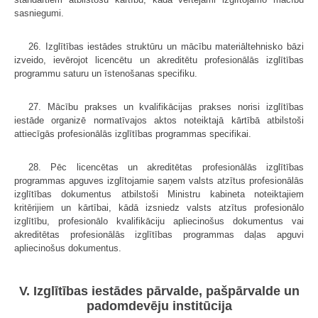
sasniegumi.
26. Izglītības iestādes struktūru un mācību materiāltehnisko bāzi
izveido, ievērojot licencētu un akreditētu profesionālās izglītības
programmu saturu un īstenošanas specifiku.
27. Mācību prakses un kvalifikācijas prakses norisi izglītības
iestāde organizē normatīvajos aktos noteiktajā kārtībā atbilstoši
attiecīgās profesionālās izglītības programmas specifikai.
28. Pēc licencētas un akreditētas profesionālās izglītības
programmas apguves izglītojamie saņem valsts atzītus profesionālās
izglītības dokumentus atbilstoši Ministru kabineta noteiktajiem
kritērijiem un kārtībai, kādā izsniedz valsts atzītus profesionālo
izglītību, profesionālo kvalifikāciju apliecinošus dokumentus vai
akreditētas profesionālās izglītības programmas daļas apguvi
apliecinošus dokumentus.
V. Izglītības iestādes pārvalde, pašpārvalde un
padomdevēju institūcija