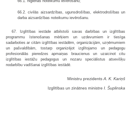
66.1. higiēnas noteikumu ievērošanu;
66.2. civilās aizsardzības, ugunsdrošības, elektrodrošības un
darba aizsardzības noteikumu ievērošanu.
67. Izglītības iestāde atbilstoši savas darbības un izglītības
programmu īstenošanas mērķiem un uzdevumiem ir tiesīga
sadarboties ar citām izglītības iestādēm, organizācijām, uzņēmumiem
un pašvaldībām, tostarp organizējot izglītojamo un pedagogu
profesionālās pieredzes apmaiņas braucienus un uzaicinot citu
izglītības iestāžu pedagogus un nozaru speciālistus atsevišķu
nodarbību vadīšanai izglītības iestādē.
Ministru prezidents
A. K. Kariņš
Izglītības un zinātnes ministre
I. Šuplinska