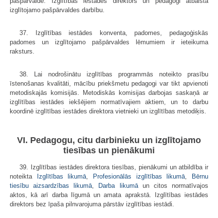
pašpārvalde. Izglītības iestādes direktors un pedagogi atbalsta
izglītojamo pašpārvaldes darbību.
37. Izglītības iestādes konventa, padomes, pedagoģiskās
padomes un izglītojamo pašpārvaldes lēmumiem ir ieteikuma
raksturs.
38. Lai nodrošinātu izglītības programmās noteikto prasību
īstenošanas kvalitāti, mācību priekšmetu pedagogi var tikt apvienoti
metodiskajās komisijās. Metodiskās komisijas darbojas saskaņā ar
izglītības iestādes iekšējiem normatīvajiem aktiem, un to darbu
koordinē izglītības iestādes direktora vietnieki un izglītības metodiķis.
VI. Pedagogu, citu darbinieku un izglītojamo
tiesības un pienākumi
39. Izglītības iestādes direktora tiesības, pienākumi un atbildība ir
noteikta
Izglītības likumā
,
Profesionālās izglītības likumā
,
Bērnu
tiesību aizsardzības likumā
,
Darba likumā
un citos normatīvajos
aktos, kā arī darba līgumā un amata aprakstā. Izglītības iestādes
direktors bez īpaša pilnvarojuma pārstāv izglītības iestādi.