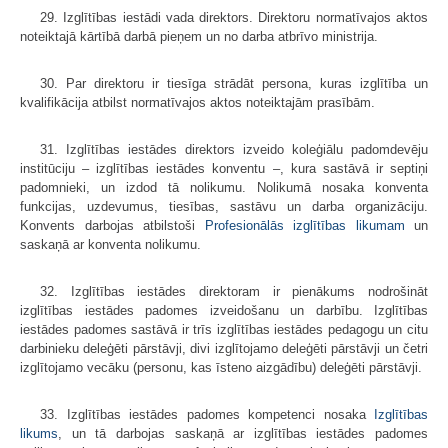
29. Izglītības iestādi vada direktors. Direktoru normatīvajos aktos
noteiktajā kārtībā darbā pieņem un no darba atbrīvo ministrija.
30. Par direktoru ir tiesīga strādāt persona, kuras izglītība un
kvalifikācija atbilst normatīvajos aktos noteiktajām prasībām.
31. Izglītības iestādes direktors izveido koleģiālu padomdevēju
institūciju – izglītības iestādes konventu –, kura sastāvā ir septiņi
padomnieki, un izdod tā nolikumu. Nolikumā nosaka konventa
funkcijas, uzdevumus, tiesības, sastāvu un darba organizāciju.
Konvents darbojas atbilstoši
Profesionālās izglītības likumam
un
saskaņā ar konventa nolikumu.
32. Izglītības iestādes direktoram ir pienākums nodrošināt
izglītības iestādes padomes izveidošanu un darbību. Izglītības
iestādes padomes sastāvā ir trīs izglītības iestādes pedagogu un citu
darbinieku deleģēti pārstāvji, divi izglītojamo deleģēti pārstāvji un četri
izglītojamo vecāku (personu, kas īsteno aizgādību) deleģēti pārstāvji.
33. Izglītības iestādes padomes kompetenci nosaka
Izglītības
likums
, un tā darbojas saskaņā ar izglītības iestādes padomes