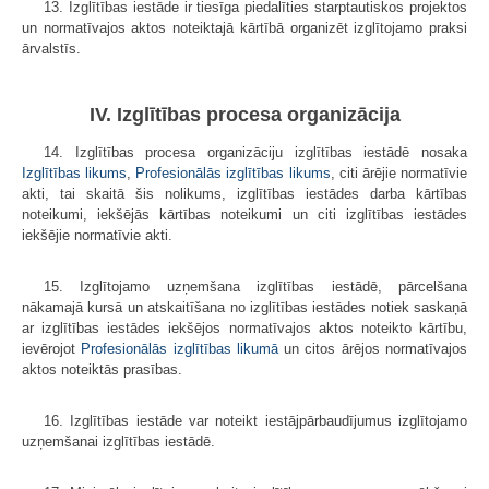
13. Izglītības iestāde ir tiesīga piedalīties starptautiskos projektos
un normatīvajos aktos noteiktajā kārtībā organizēt izglītojamo praksi
ārvalstīs.
IV. Izglītības procesa organizācija
14. Izglītības procesa organizāciju izglītības iestādē nosaka
Izglītības likums
,
Profesionālās izglītības likums
, citi ārējie normatīvie
akti, tai skaitā šis nolikums, izglītības iestādes darba kārtības
noteikumi, iekšējās kārtības noteikumi un citi izglītības iestādes
iekšējie normatīvie akti.
15. Izglītojamo uzņemšana izglītības iestādē, pārcelšana
nākamajā kursā un atskaitīšana no izglītības iestādes notiek saskaņā
ar izglītības iestādes iekšējos normatīvajos aktos noteikto kārtību,
ievērojot
Profesionālās izglītības likumā
un citos ārējos normatīvajos
aktos noteiktās prasības.
16. Izglītības iestāde var noteikt iestājpārbaudījumus izglītojamo
uzņemšanai izglītības iestādē.