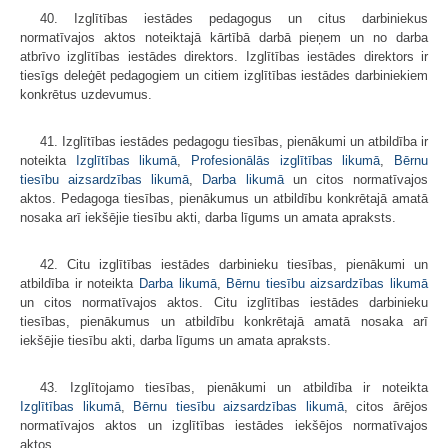
40. Izglītības iestādes pedagogus un citus darbiniekus
normatīvajos aktos noteiktajā kārtībā darbā pieņem un no darba
atbrīvo izglītības iestādes direktors. Izglītības iestādes direktors ir
tiesīgs deleģēt pedagogiem un citiem izglītības iestādes darbiniekiem
konkrētus uzdevumus.
41. Izglītības iestādes pedagogu tiesības, pienākumi un atbildība ir
noteikta
Izglītības likumā
,
Profesionālās izglītības likumā
,
Bērnu
tiesību aizsardzības likumā
,
Darba likumā
un citos normatīvajos
aktos. Pedagoga tiesības, pienākumus un atbildību konkrētajā amatā
nosaka arī iekšējie tiesību akti, darba līgums un amata apraksts.
42. Citu izglītības iestādes darbinieku tiesības, pienākumi un
atbildība ir noteikta
Darba likumā
,
Bērnu tiesību aizsardzības likumā
un citos normatīvajos aktos. Citu izglītības iestādes darbinieku
tiesības, pienākumus un atbildību konkrētajā amatā nosaka arī
iekšējie tiesību akti, darba līgums un amata apraksts.
43. Izglītojamo tiesības, pienākumi un atbildība ir noteikta
Izglītības likumā
,
Bērnu tiesību aizsardzības likumā
, citos ārējos
normatīvajos aktos un izglītības iestādes iekšējos normatīvajos
aktos.