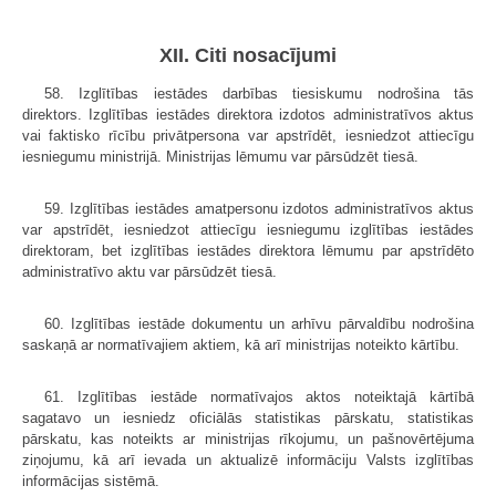
XII. Citi nosacījumi
58. Izglītības iestādes darbības tiesiskumu nodrošina tās
direktors. Izglītības iestādes direktora izdotos administratīvos aktus
vai faktisko rīcību privātpersona var apstrīdēt, iesniedzot attiecīgu
iesniegumu ministrijā. Ministrijas lēmumu var pārsūdzēt tiesā.
59. Izglītības iestādes amatpersonu izdotos administratīvos aktus
var apstrīdēt, iesniedzot attiecīgu iesniegumu izglītības iestādes
direktoram, bet izglītības iestādes direktora lēmumu par apstrīdēto
administratīvo aktu var pārsūdzēt tiesā.
60. Izglītības iestāde dokumentu un arhīvu pārvaldību nodrošina
saskaņā ar normatīvajiem aktiem, kā arī ministrijas noteikto kārtību.
61. Izglītības iestāde normatīvajos aktos noteiktajā kārtībā
sagatavo un iesniedz oficiālās statistikas pārskatu, statistikas
pārskatu, kas noteikts ar ministrijas rīkojumu, un pašnovērtējuma
ziņojumu, kā arī ievada un aktualizē informāciju Valsts izglītības
informācijas sistēmā.