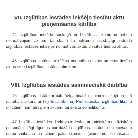
VII. Izglītības iestādes iekšējo tiesību aktu
pieņemšanas kārtība
44. Izglītības iestāde saskaņā ar
Izglītības likumu
un citiem
normatīvajiem aktiem, tai skaitā šo nolikumu, patstāvīgi izstrādā
izglītības iestādes iekšējos normatīvos aktus un citus tiesību aktus.
45. Izglītības iestādes iekšējos normatīvos aktus un citus tiesību
aktus izdod izglītības iestādes direktors.
VIII. Izglītības iestādes saimnieciskā darbība
46. Izglītības iestāde ir patstāvīga finanšu, saimnieciskajā un citā
darbībā saskaņā ar
Izglītības likumu
,
Profesionālās izglītības likumu
un citiem normatīvajiem aktiem, tai skaitā šo nolikumu.
47. Izglītības iestādes direktors ir tiesīgs ar juridiskām un fiziskām
personām slēgt līgumus par dažādu izglītības iestādei nepieciešamo
darbu veikšanu un citiem pakalpojumiem (piemēram, ēdināšanas,