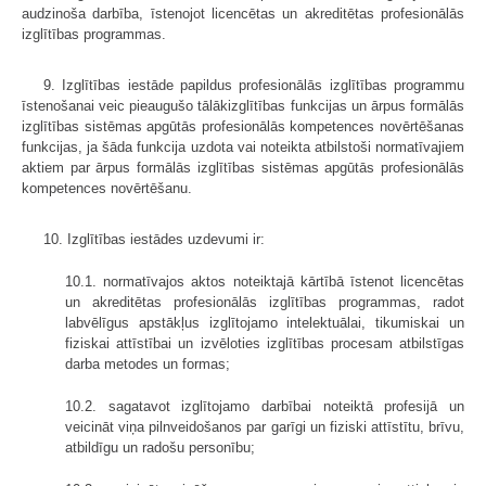
audzinoša darbība, īstenojot licencētas un akreditētas profesionālās
izglītības programmas.
9. Izglītības iestāde papildus profesionālās izglītības programmu
īstenošanai veic pieaugušo tālākizglītības funkcijas un ārpus formālās
izglītības sistēmas apgūtās profesionālās kompetences novērtēšanas
funkcijas, ja šāda funkcija uzdota vai noteikta atbilstoši normatīvajiem
aktiem par ārpus formālās izglītības sistēmas apgūtās profesionālās
kompetences novērtēšanu.
10. Izglītības iestādes uzdevumi ir:
10.1. normatīvajos aktos noteiktajā kārtībā īstenot licencētas
un akreditētas profesionālās izglītības programmas, radot
labvēlīgus apstākļus izglītojamo intelektuālai, tikumiskai un
fiziskai attīstībai un izvēloties izglītības procesam atbilstīgas
darba metodes un formas;
10.2. sagatavot izglītojamo darbībai noteiktā profesijā un
veicināt viņa pilnveidošanos par garīgi un fiziski attīstītu, brīvu,
atbildīgu un radošu personību;