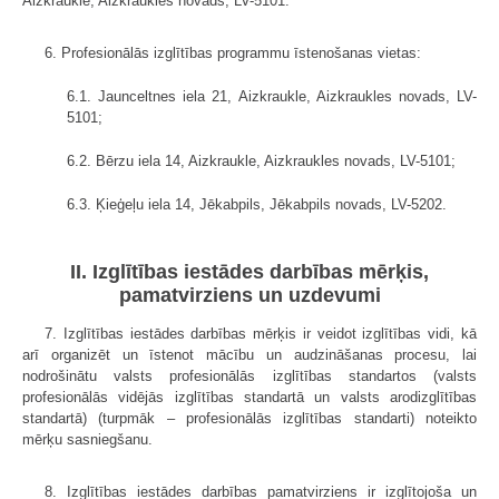
Aizkraukle, Aizkraukles novads, LV-5101.
6. Profesionālās izglītības programmu īstenošanas vietas:
6.1. Jaunceltnes iela 21, Aizkraukle, Aizkraukles novads, LV-
5101;
6.2. Bērzu iela 14, Aizkraukle, Aizkraukles novads, LV-5101;
6.3. Ķieģeļu iela 14, Jēkabpils, Jēkabpils novads, LV-5202.
II. Izglītības iestādes darbības mērķis,
pamatvirziens un uzdevumi
7. Izglītības iestādes darbības mērķis ir veidot izglītības vidi, kā
arī organizēt un īstenot mācību un audzināšanas procesu, lai
nodrošinātu valsts profesionālās izglītības standartos (valsts
profesionālās vidējās izglītības standartā un valsts arodizglītības
standartā) (turpmāk – profesionālās izglītības standarti) noteikto
mērķu sasniegšanu.
8. Izglītības iestādes darbības pamatvirziens ir izglītojoša un