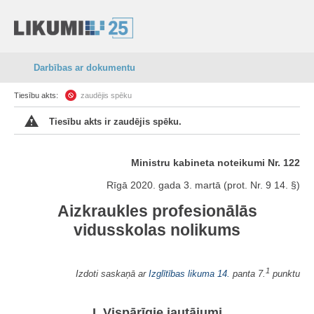
Darbības ar dokumentu
Tiesību akts:
zaudējis spēku
Tiesību akts ir zaudējis spēku.
Ministru kabineta noteikumi Nr. 122
Rīgā 2020. gada 3. martā (prot. Nr. 9 14. §)
Aizkraukles profesionālās
vidusskolas nolikums
1
Izdoti saskaņā ar
Izglītības likuma
14.
panta 7.
punktu
I. Vispārīgie jautājumi