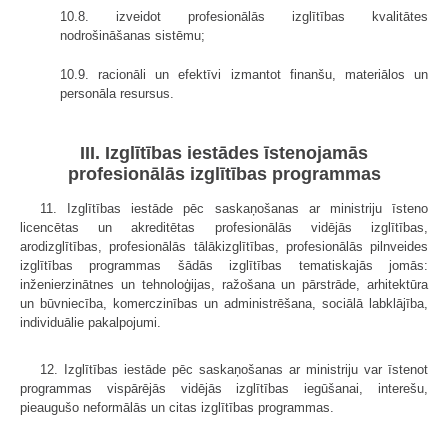
10.8. izveidot profesionālās izglītības kvalitātes
nodrošināšanas sistēmu;
10.9. racionāli un efektīvi izmantot finanšu, materiālos un
personāla resursus.
III. Izglītības iestādes īstenojamās
profesionālās izglītības programmas
11. Izglītības iestāde pēc saskaņošanas ar ministriju īsteno
licencētas un akreditētas profesionālās vidējās izglītības,
arodizglītības, profesionālās tālākizglītības, profesionālās pilnveides
izglītības programmas šādās izglītības tematiskajās jomās:
inženierzinātnes un tehnoloģijas, ražošana un pārstrāde, arhitektūra
un būvniecība, komerczinības un administrēšana, sociālā labklājība,
individuālie pakalpojumi.
12. Izglītības iestāde pēc saskaņošanas ar ministriju var īstenot
programmas vispārējās vidējās izglītības iegūšanai, interešu,
pieaugušo neformālās un citas izglītības programmas.