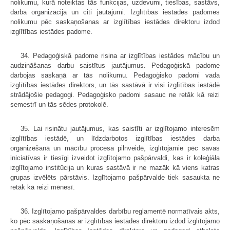
nolikumu, kurā noteiktas tās funkcijas, uzdevumi, tiesības, sastāvs,
darba organizācija un citi jautājumi. Izglītības iestādes padomes
nolikumu pēc saskaņošanas ar izglītības iestādes direktoru izdod
izglītības iestādes padome.
34. Pedagoģiskā padome risina ar izglītības iestādes mācību un
audzināšanas darbu saistītus jautājumus. Pedagoģiskā padome
darbojas saskaņā ar tās nolikumu. Pedagoģisko padomi vada
izglītības iestādes direktors, un tās sastāvā ir visi izglītības iestādē
strādājošie pedagogi. Pedagoģisko padomi sasauc ne retāk kā reizi
semestrī un tās sēdes protokolē.
35. Lai risinātu jautājumus, kas saistīti ar izglītojamo interesēm
izglītības iestādē, un līdzdarbotos izglītības iestādes darba
organizēšanā un mācību procesa pilnveidē, izglītojamie pēc savas
iniciatīvas ir tiesīgi izveidot izglītojamo pašpārvaldi, kas ir koleģiāla
izglītojamo institūcija un kuras sastāvā ir ne mazāk kā viens katras
grupas izvēlēts pārstāvis. Izglītojamo pašpārvalde tiek sasaukta ne
retāk kā reizi mēnesī.
36. Izglītojamo pašpārvaldes darbību reglamentē normatīvais akts,
ko pēc saskaņošanas ar izglītības iestādes direktoru izdod izglītojamo