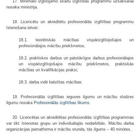
17. Minimālo izglītojamo skaitu izglītības programmu uzsākšanai
nosaka ministrija.
18. Licencētu un akreditētu profesionālās izglītības programmu
īstenošana ietver:
18.1. teorētiskās mācības vispārizglītojošajos un
profesionālajos mācību priekšmetos;
18.2. praktiskos darbus un patstāvīgos darbus profesionālajos
un vispārizglītojošajos mācību priekšmetos, praktiskās
mācības un kvalifikācijas praksi;
18.3. darba vidē balstītas mācības.
19. Profesionālās izglītības ieguves ilgumu un mācību slodzes
ilgumu nosaka
Profesionālās izglītības likums
.
20. Licencētas un akreditētas profesionālās izglītības programmas
var tikt īstenotas grupu un individuālajās nodarbībās. Mācību darba
organizācijas pamatforma ir mācību stunda, tās ilgums – 40 minūtes.