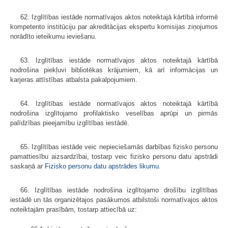
62. Izglītības iestāde normatīvajos aktos noteiktajā kārtībā informē
kompetento institūciju par akreditācijas ekspertu komisijas ziņojumos
norādīto ieteikumu ieviešanu.
63. Izglītības iestāde normatīvajos aktos noteiktajā kārtībā
nodrošina piekļuvi bibliotēkas krājumiem, kā arī informācijas un
karjeras attīstības atbalsta pakalpojumiem.
64. Izglītības iestāde normatīvajos aktos noteiktajā kārtībā
nodrošina izglītojamo profilaktisko veselības aprūpi un pirmās
palīdzības pieejamību izglītības iestādē.
65. Izglītības iestāde veic nepieciešamās darbības fizisko personu
pamattiesību aizsardzībai, tostarp veic fizisko personu datu apstrādi
saskaņā ar
Fizisko personu datu apstrādes likumu
.
66. Izglītības iestāde nodrošina izglītojamo drošību izglītības
iestādē un tās organizētajos pasākumos atbilstoši normatīvajos aktos
noteiktajām prasībām, tostarp attiecībā uz: