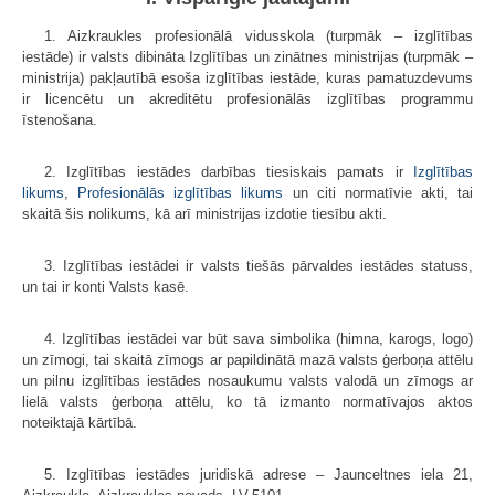
1. Aizkraukles profesionālā vidusskola (turpmāk – izglītības
iestāde) ir valsts dibināta Izglītības un zinātnes ministrijas (turpmāk –
ministrija) pakļautībā esoša izglītības iestāde, kuras pamatuzdevums
ir licencētu un akreditētu profesionālās izglītības programmu
īstenošana.
2. Izglītības iestādes darbības tiesiskais pamats ir
Izglītības
likums
,
Profesionālās izglītības likums
un citi normatīvie akti, tai
skaitā šis nolikums, kā arī ministrijas izdotie tiesību akti.
3. Izglītības iestādei ir valsts tiešās pārvaldes iestādes statuss,
un tai ir konti Valsts kasē.
4. Izglītības iestādei var būt sava simbolika (himna, karogs, logo)
un zīmogi, tai skaitā zīmogs ar papildinātā mazā valsts ģerboņa attēlu
un pilnu izglītības iestādes nosaukumu valsts valodā un zīmogs ar
lielā valsts ģerboņa attēlu, ko tā izmanto normatīvajos aktos
noteiktajā kārtībā.
5. Izglītības iestādes juridiskā adrese – Jaunceltnes iela 21,