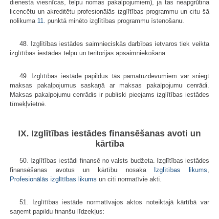
dienesta viesnīcas, telpu nomas pakalpojumiem), ja tas neapgrūtina
licencētu un akreditētu profesionālās izglītības programmu un citu šā
nolikuma
11.
punktā minēto izglītības programmu īstenošanu.
48. Izglītības iestādes saimnieciskās darbības ietvaros tiek veikta
izglītības iestādes telpu un teritorijas apsaimniekošana.
49. Izglītības iestāde papildus tās pamatuzdevumiem var sniegt
maksas pakalpojumus saskaņā ar maksas pakalpojumu cenrādi.
Maksas pakalpojumu cenrādis ir publiski pieejams izglītības iestādes
tīmekļvietnē.
IX. Izglītības iestādes finansēšanas avoti un
kārtība
50. Izglītības iestādi finansē no valsts budžeta. Izglītības iestādes
finansēšanas avotus un kārtību nosaka
Izglītības likums
,
Profesionālās izglītības likums
un citi normatīvie akti.
51. Izglītības iestāde normatīvajos aktos noteiktajā kārtībā var
saņemt papildu finanšu līdzekļus: