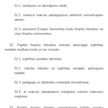
51.1. ziedojumu un dāvinājumu veidā;
51.2. sniedzot maksas pakalpojumus atbilstoši normatīvajiem
aktiem;
51.3. piesaistot Eiropas Savienības fondu finanšu līdzekļus un
citus finanšu instrumentus.
52. Papildu finanšu līdzekļus ieskaita attiecīgajā izglītības
iestādes budžeta kontā un tos izmanto:
52.1. izglītības iestādes attīstībai;
52.2. mācību līdzekļu un izglītības iestādes aprīkojuma
iegādei;
52.3. pedagogu un darbinieku materiālai stimulēšanai;
52.4. ar maksas pakalpojumu sniegšanu saistīto izdevumu
segšanai.
53. Papildu finanšu līdzekļu izmantošanas kārtību nosaka