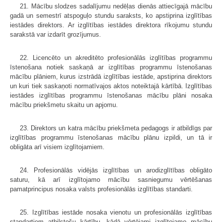
21. Mācību slodzes sadalījumu nedēļas dienās attiecīgajā mācību
gadā un semestrī atspoguļo stundu saraksts, ko apstiprina izglītības
iestādes direktors. Ar izglītības iestādes direktora rīkojumu stundu
sarakstā var izdarīt grozījumus.
22. Licencēto un akreditēto profesionālās izglītības programmu
īstenošana notiek saskaņā ar izglītības programmu īstenošanas
mācību plāniem, kurus izstrādā izglītības iestāde, apstiprina direktors
un kuri tiek saskaņoti normatīvajos aktos noteiktajā kārtībā. Izglītības
iestādes izglītības programmu īstenošanas mācību plāni nosaka
mācību priekšmetu skaitu un apjomu.
23. Direktors un katra mācību priekšmeta pedagogs ir atbildīgs par
izglītības programmu īstenošanas mācību plānu izpildi, un tā ir
obligāta arī visiem izglītojamiem.
24. Profesionālās vidējās izglītības un arodizglītības obligāto
saturu, kā arī izglītojamo mācību sasniegumu vērtēšanas
pamatprincipus nosaka valsts profesionālās izglītības standarti.
25. Izglītības iestāde nosaka vienotu un profesionālās izglītības
standartiem atbilstošu kārtību, kādā vērtējami izglītojamo mācību