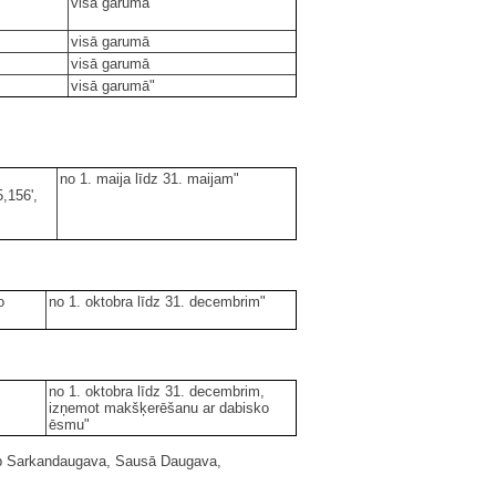
visā garumā
visā garumā
visā garumā
visā garumā"
no 1. maija līdz 31. maijam"
,156',
o
no 1. oktobra līdz 31. decembrim"
no 1. oktobra līdz 31. decembrim,
izņemot makšķerēšanu ar dabisko
ēsmu"
tarp Sarkandaugava, Sausā Daugava,