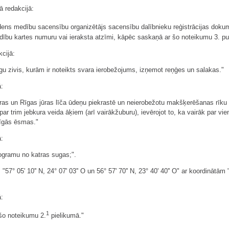
 redakcijā:
s medību sacensību organizētājs sacensību dalībnieku reģistrācijas dokum
u kartes numuru vai ieraksta atzīmi, kāpēc saskaņā ar šo noteikumu 3. pu
kcijā:
ugu zivis, kurām ir noteikts svara ierobežojums, izņemot reņģes un salakas."
ā:
ūras un Rīgas jūras līča ūdeņu piekrastē un neierobežotu makšķerēšanas rīku 
r trim jebkura veida āķiem (arī vairākžuburu), ievērojot to, ka vairāk par vienu
slīgās ēsmas."
ā:
logramu no katras sugas;".
"57° 05' 10'' N, 24° 07' 03'' O un 56° 57' 70'' N, 23° 40' 40'' O" ar koordinātā
ā:
1
šo noteikumu 2.
pielikumā."