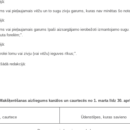
jā:
ielums vai pieļaujamais vēžu un to sugu zivju garums, kuras nav minētas šo no
jā:
ielums vai pieļaujamais garums īpaši aizsargājamo ierobežoti izmantojamo sugu
uta forelēm;".
jā:
rolei lomu vai zivju (vai vēžu) ieguves rīkus;".
šādā redakcijā:
Makšķerēšanas aizliegums kanālos un caurtecēs no 1. marta līdz 30. apr
, caurtece
Ūdenstilpes, kuras savieno