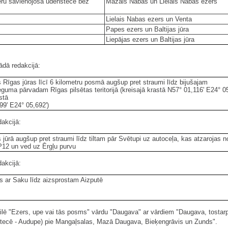
ru savienojošā ūdenstece bez
Mazais Nabas un Lielais Nabas ezers
Lielais Nabas ezers un Venta
Papes ezers un Baltijas jūra
Liepājas ezers un Baltijas jūra
ādā redakcijā:
s Rīgas jūras līcī 6 kilometru posmā augšup pret straumi līdz bijušajam
eguma pārvadam Rīgas pilsētas teritorijā (kreisajā krastā N57° 01,116' E24° 05
stā
99' E24° 05,692')
dakcijā:
 jūrā augšup pret straumi līdz tiltam pār Svētupi uz autoceļa, kas atzarojas n
P12 un ved uz Ērgļu purvu
dakcijā:
s ar Saku līdz aizsprostam Aizputē
ā ailē "Ezers, upe vai tās posms" vārdu "Daugava" ar vārdiem "Daugava, tos
tecē - Audupe) pie Mangaļsalas, Mazā Daugava, Bieķengrāvis un Zunds".