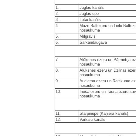
1.
Juglas kanāls
2.
Juglas upe
3.
Loču kanāls
4.
Mazo Baltezeru un Lielo Baltez
nosaukuma
5.
Mīlgrāvis
6.
Sarkandaugava
7.
Alūksnes ezeru un Pārmetņa ez
nosaukuma
8.
Alūksnes ezeru un Dzilnas ezer
nosaukuma
9.
Auciema ezeru un Raiskuma eze
nosaukuma
10.
Ineša ezeru un Tauna ezeru sa
nosaukuma
11.
Starpiņupe (Kaņiera kanāls)
12.
Varkaļu kanāls