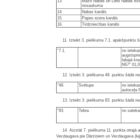
13.
Mazo Nabas un Lielo Nabas eze
nosaukuma
14.
Nabas kanāls
15.
Papes ezera kanāls
16.
Tirdzniecības kanāls
11. Izteikt 3. pielikuma 7.1. apakšpunktu š
"7.1.
no ieteka
augstspri
labajā kra
N57° 01,0
12. Izteikt 3. pielikuma 49. punktu šādā re
"49.
Svētupe
no ietekas
autoceļa 
13. Izteikt 3. pielikuma 83. punktu šādā re
"83.
Tebra
no sateka
14. Aizstāt 7. pielikuma 11. punkta otraj
Vecdaugava pie Dārziņiem un Vecdaugava (lej