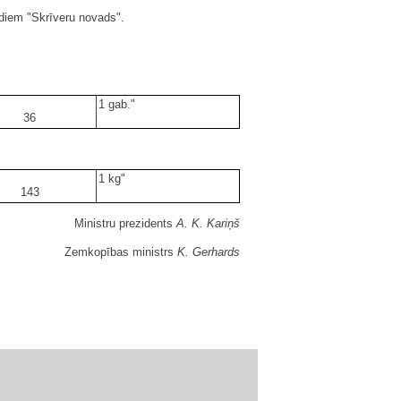
rdiem "Skrīveru novads".
1 gab."
36
1 kg"
143
Ministru prezidents
A. K. Kariņš
Zemkopības ministrs
K. Gerhards