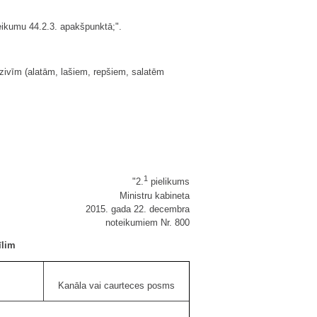
teikumu 44.2.3. apakšpunktā;".
 zivīm (alatām, lašiem, repšiem, salatēm
1
"2.
pielikums
Ministru kabineta
2015. gada 22. decembra
noteikumiem Nr. 800
īlim
Kanāla vai caurteces posms