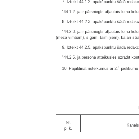
7. Izteikt 44.1.2. apakšpunktu šādā redakci
"44.1.2. ja ir pārsniegts atļautais loma l
8. Izteikt 44.2.3. apakšpunktu šādā redakci
"44.2.3. ja ir pārsniegts atļautais loma l
(meža vimbām), sīgām, taimiņiem), kā arī stra
9. Izteikt 44.2.5. apakšpunktu šādā redakci
"44.2.5. ja persona atteikusies uzrādīt kont
1
10. Papildināt noteikumus ar 2.
pielikumu 
Nr.
Kanāls
p. k.