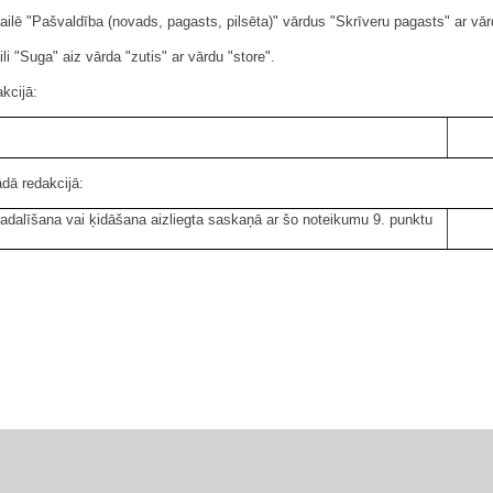
ā ailē "Pašvaldība (novads, pagasts, pilsēta)" vārdus "Skrīveru pagasts" ar vā
ili "Suga" aiz vārda "zutis" ar vārdu "store".
akcijā:
ādā redakcijā:
 sadalīšana vai ķidāšana aizliegta saskaņā ar šo noteikumu 9. punktu