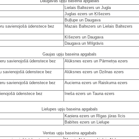
Daugavas upju baseina apgabals
Lielais Baltezers un Jugla
Juglas ezers un Ķīšezers
Buļļupe un Daugava
eru savienojošā ūdenstece bez
Mazais Baltezers un Lielais Baltezers
Ķīšezers un Daugava
Daugava un Mīlgrāvis
Gaujas upju baseina apgabals
eru savienojošā ūdenstece bez
Alūksnes ezers un Pārmetņa ezers
u savienojošā ūdenstece bez
Alūksnes ezers un Dzilnas ezers
ru savienojošā ūdenstece bez
Auciema ezers un Raiskuma ezers
vienojošā ūdenstece bez
Ineša ezers un Tauna ezers
Lielupes upju baseina apgabals
Kaņiera ezers un Rīgas jūras līcis
Babītes ezers un Lielupe
Ventas upju baseina apgabals