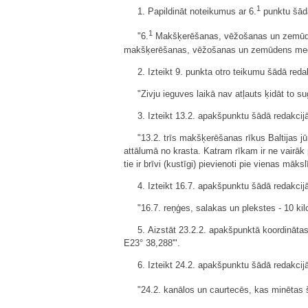
1
1. Papildināt noteikumus ar 6.
punktu šādā
1
"6.
Makšķerēšanas, vēžošanas un zemūden
makšķerēšanas, vēžošanas un zemūdens medīb
2. Izteikt 9. punkta otro teikumu šādā reda
"Zivju ieguves laikā nav atļauts ķidāt to s
3. Izteikt 13.2. apakšpunktu šādā redakcij
"13.2. trīs makšķerēšanas rīkus Baltijas j
attālumā no krasta. Katram rīkam ir ne vairāk pa
tie ir brīvi (kustīgi) pievienoti pie vienas māk
4. Izteikt 16.7. apakšpunktu šādā redakcij
"16.7. reņģes, salakas un plekstes - 10 ki
5. Aizstāt 23.2.2. apakšpunktā koordinātas 
E23° 38,288'".
6. Izteikt 24.2. apakšpunktu šādā redakcij
"24.2. kanālos un caurtecēs, kas minētas 