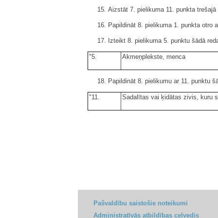
15. Aizstāt 7. pielikuma 11. punkta trešaj
16. Papildināt 8. pielikuma 1. punkta otro a
17. Izteikt 8. pielikuma 5. punktu šādā red
"5.
Akmeņplekste, menca
18. Papildināt 8. pielikumu ar 11. punktu š
"11.
Sadalītas vai ķidātas zivis, kuru
Pašvaldību saistošie noteikumi
Administratīvās atbildības ceļvedis