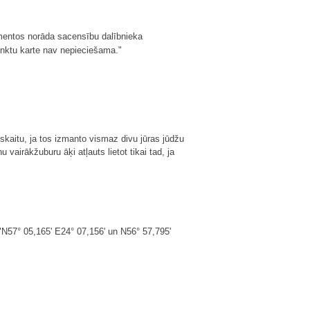
entos norāda sacensību dalībnieka
nktu karte nav nepieciešama."
skaitu, ja tos izmanto vismaz divu jūras jūdžu
 vairākžuburu āķi atļauts lietot tikai tad, ja
m "N57° 05,165' E24° 07,156' un N56° 57,795'