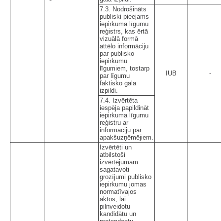
7.3. Nodrošināts
publiski pieejams
iepirkuma līgumu
reģistrs, kas ērtā
vizuālā formā
attēlo informāciju
par publisko
iepirkumu
līgumiem, tostarp
IUB
-
par līgumu
faktisko gala
izpildi.
7.4. Izvērtēta
iespēja papildināt
iepirkuma līgumu
reģistru ar
informāciju par
apakšuzņēmējiem.
Izvērtēti un
atbilstoši
izvērtējumam
sagatavoti
grozījumi publisko
iepirkumu jomas
normatīvajos
aktos, lai
pilnveidotu
kandidātu un