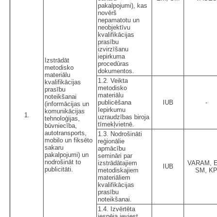
pakalpojumi), kas
novērš
nepamatotu un
neobjektīvu
kvalifikācijas
prasību
izvirzīšanu
iepirkuma
Izstrādāt
procedūras
metodisko
dokumentos.
materiālu
1.2. Veikta
kvalifikācijas
metodisko
prasību
materiālu
noteikšanai
publicēšana
IUB
-
(informācijas un
Iepirkumu
komunikācijas
1.
uzraudzības biroja
tehnoloģijas,
tīmekļvietnē.
būvniecība,
autotransports,
1.3. Nodrošināti
mobilo un fiksēto
reģionālie
sakaru
apmācību
pakalpojumi) un
semināri par
nodrošināt to
izstrādātajiem
VARAM, 
IUB
publicitāti.
metodiskajiem
SM, K
materiāliem
kvalifikācijas
prasību
noteikšanai.
1.4. Izvērtēta
iespēja ieviest