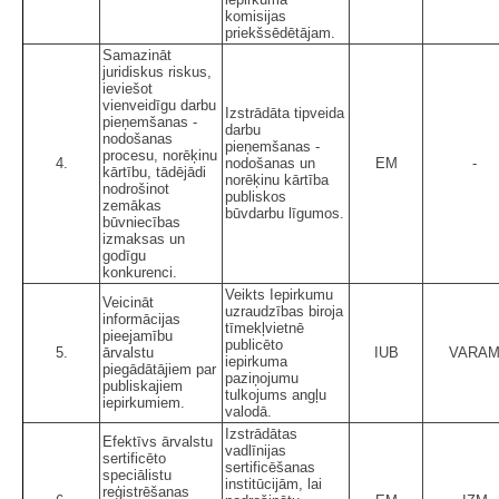
komisijas
priekšsēdētājam.
Samazināt
juridiskus riskus,
ieviešot
vienveidīgu darbu
Izstrādāta tipveida
pieņemšanas -
darbu
nodošanas
pieņemšanas -
procesu, norēķinu
4.
nodošanas un
EM
-
kārtību, tādējādi
norēķinu kārtība
nodrošinot
publiskos
zemākas
būvdarbu līgumos.
būvniecības
izmaksas un
godīgu
konkurenci.
Veikts Iepirkumu
Veicināt
uzraudzības biroja
informācijas
tīmekļvietnē
pieejamību
publicēto
5.
ārvalstu
IUB
VARA
iepirkuma
piegādātājiem par
paziņojumu
publiskajiem
tulkojums angļu
iepirkumiem.
valodā.
Izstrādātas
Efektīvs ārvalstu
vadlīnijas
sertificēto
sertificēšanas
speciālistu
institūcijām, lai
reģistrēšanas