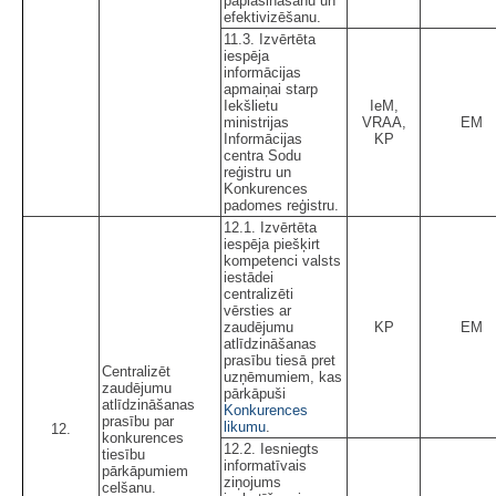
paplašināšanu un
efektivizēšanu.
11.3. Izvērtēta
iespēja
informācijas
apmaiņai starp
Iekšlietu
IeM,
ministrijas
VRAA,
EM
Informācijas
KP
centra Sodu
reģistru un
Konkurences
padomes reģistru.
12.1. Izvērtēta
iespēja piešķirt
kompetenci valsts
iestādei
centralizēti
vērsties ar
zaudējumu
KP
EM
atlīdzināšanas
prasību tiesā pret
Centralizēt
uzņēmumiem, kas
zaudējumu
pārkāpuši
atlīdzināšanas
Konkurences
prasību par
likumu
.
12.
konkurences
12.2. Iesniegts
tiesību
informatīvais
pārkāpumiem
ziņojums
celšanu.