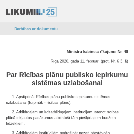
Darbības ar dokumentu
Ministru kabineta rīkojums Nr. 49
Rīgā 2020. gada 11. februārī (prot. Nr. 6 3. §)
Par Rīcības plānu publisko iepirkumu
sistēmas uzlabošanai
1. Apstiprināt Rīcības plānu publisko iepirkumu sistēmas
uzlabošanai (turpmāk - rīcības plāns).
2. Atbildīgajām un līdzatbildīgajām institūcijām īstenot rīcības
plānā iekļautos pasākumus atbilstoši tām piešķirtajiem budžeta
līdzekļiem.
3. Atbildīgajām institūcijām nodrošināt nozari pārstāvošo