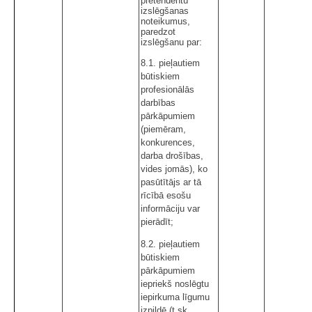
pretendentu
izslēgšanas
noteikumus,
paredzot
izslēgšanu par:
8.1. pieļautiem
būtiskiem
profesionālās
darbības
pārkāpumiem
(piemēram,
konkurences,
darba drošības,
vides jomās), ko
pasūtītājs ar tā
rīcībā esošu
informāciju var
pierādīt;
8.2. pieļautiem
būtiskiem
pārkāpumiem
iepriekš noslēgtu
iepirkuma līgumu
izpildē (t.sk.