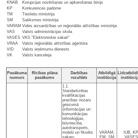
KNAB
Korupcijas novēršanas un apkarošanas birojs
KP
Konkurences padome
TM
Tieslietu ministrija
SM
Satiksmes ministrija
VARAM
Vides aizsardzības un reģionālās attīstības ministrija
VAS
Valsts administrācijas skola
VASES
VAS "Elektroniskie sakari"
VRAA
Valsts reģionālās attīstības aģentūra
VID
Valsts ieņēmumu dienests
VK
Valsts kanceleja
Pasākuma
Rīcības plāna
Darbības
Atbildīgā
Līdzatbild
numurs
pasākums
rezultāts
institūcija
institūci
1.1.
Standartizētas
kvalifikācijas
prasības nozaru
griezumā
(informācijas un
komunikācijas
tehnoloģijas,
būvniecība,
autotransports,
mobilo un fiksēto
VARAM,
IUB, KP
sakaru
EM, SM
VASES