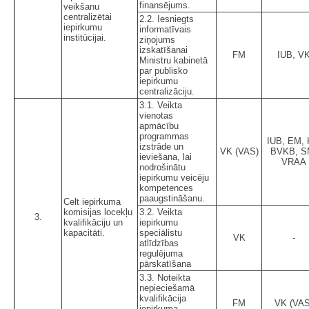
finansējums.
veikšanu
centralizētai
2.2. Iesniegts
iepirkumu
informatīvais
institūcijai.
ziņojums
izskatīšanai
FM
IUB, V
Ministru kabinetā
par publisko
iepirkumu
centralizāciju.
3.1. Veikta
vienotas
apmācību
programmas
IUB, EM, 
izstrāde un
VK (VAS)
BVKB, S
ieviešana, lai
VRAA
nodrošinātu
iepirkumu veicēju
kompetences
paaugstināšanu.
Celt iepirkuma
komisijas locekļu
3.2. Veikta
3.
kvalifikāciju un
iepirkumu
kapacitāti.
speciālistu
VK
-
atlīdzības
regulējuma
pārskatīšana
3.3. Noteikta
nepieciešamā
kvalifikācija
FM
VK (VAS
iepirkuma