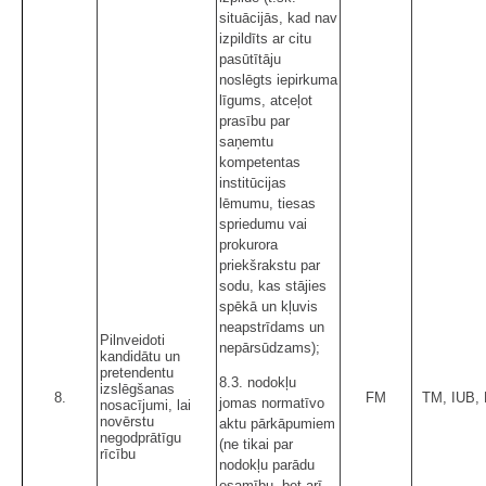
situācijās, kad nav
izpildīts ar citu
pasūtītāju
noslēgts iepirkuma
līgums, atceļot
prasību par
saņemtu
kompetentas
institūcijas
lēmumu, tiesas
spriedumu vai
prokurora
priekšrakstu par
sodu, kas stājies
spēkā un kļuvis
neapstrīdams un
Pilnveidoti
nepārsūdzams);
kandidātu un
pretendentu
8.3. nodokļu
izslēgšanas
8.
FM
TM, IUB,
jomas normatīvo
nosacījumi, lai
novērstu
aktu pārkāpumiem
negodprātīgu
(ne tikai par
rīcību
nodokļu parādu
esamību, bet arī