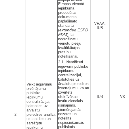
Eiropas vienotā
iepirkuma
procedūras
dokumenta
paplašināto
VRAA,
standartu
-
IUB
extended ESPD
(
EDM
), lai
nodrošinātu
vienotu pieeju
kvalifikācijas
prasību
noteikšanai.
2.1. Identificēti
ieguvumi publisko
iepirkumu
centralizācijai,
balstoties uz
ārvalstu pieredzes
Veikt ieguvumu
izvērtējumu, kā arī
izvērtējumu
izvērtēts
publisko
efektīvākais
IUB
VK
iepirkumu
institucionālais
centralizācijai,
risinājums,
balstoties uz
piemērojamās
ārvalstu
nozares un
2.
pieredzes analīzi,
noteikts
uzticot lielu un
nepieciešamais
sarežģītu
publiskais
iepirkumu