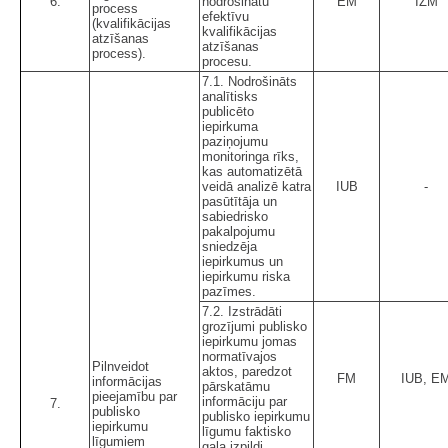
6.
nodrošinātu
EM
IZM
process
efektīvu
(kvalifikācijas
kvalifikācijas
atzīšanas
atzīšanas
process).
procesu.
7.1. Nodrošināts
analītisks
publicēto
iepirkuma
paziņojumu
monitoringa rīks,
kas automatizētā
veidā analizē katra
IUB
-
pasūtītāja un
sabiedrisko
pakalpojumu
sniedzēja
iepirkumus un
iepirkumu riska
pazīmes.
7.2. Izstrādāti
grozījumi publisko
iepirkumu jomas
normatīvajos
Pilnveidot
aktos, paredzot
FM
IUB, E
informācijas
pārskatāmu
pieejamību par
informāciju par
7.
publisko
publisko iepirkumu
iepirkumu
līgumu faktisko
līgumiem
gala izpildi.