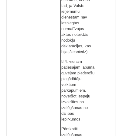
tad, ja Valsts
ieņēmumu
dienestam nav
iesniegtas
normatīvajos
aktos noteiktās
nodokļu
deklarācijas, kas
bija jāiesniedz);
8.4. vienam
patiesajam labuma
guvējam piederošu
piegādātāju
veiktiem
pārkāpumiem,
novēršot iespēju
izvairīties no
izslēgšanas no
dalības
iepirkumos.
Pārskatīti
izslēgšanas