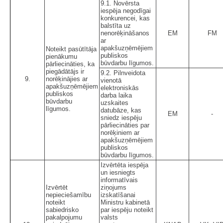
9.1. Novērsta
iespēja negodīgai
konkurencei, kas
balstīta uz
nenorēķināšanos
EM
FM
ar
apakšuzņēmējiem
Noteikt pasūtītāja
publiskos
pienākumu
būvdarbu līgumos.
pārliecināties, ka
piegādātājs ir
9.2. Pilnveidota
9.
norēķinājies ar
vienotā
apakšuzņēmējiem
elektroniskās
publiskos
darba laika
būvdarbu
uzskaites
līgumos.
datubāze, kas
EM
-
sniedz iespēju
pārliecināties par
norēķiniem ar
apakšuzņēmējiem
publiskos
būvdarbu līgumos.
Izvērtēta iespēja
un iesniegts
informatīvais
Izvērtēt
ziņojums
nepieciešamību
izskatīšanai
noteikt
Ministru kabinetā
sabiedrisko
par iespēju noteikt
pakalpojumu
valsts