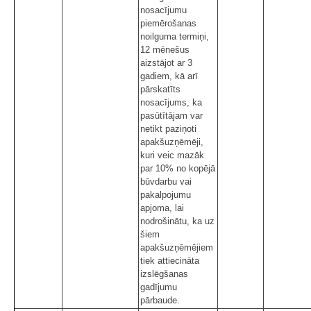
nosacījumu
piemērošanas
noilguma termiņi,
12 mēnešus
aizstājot ar 3
gadiem, kā arī
pārskatīts
nosacījums, ka
pasūtītājam var
netikt paziņoti
apakšuzņēmēji,
kuri veic mazāk
par 10% no kopējā
būvdarbu vai
pakalpojumu
apjoma, lai
nodrošinātu, ka uz
šiem
apakšuzņēmējiem
tiek attiecināta
izslēgšanas
gadījumu
pārbaude.