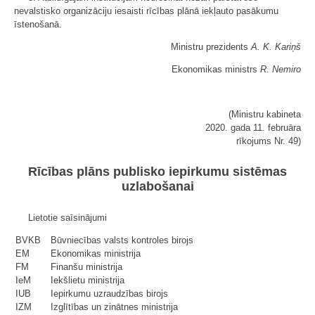
nevalstisko organizāciju iesaisti rīcības plānā iekļauto pasākumu
īstenošanā.
Ministru prezidents
A. K. Kariņš
Ekonomikas ministrs
R. Nemiro
(Ministru kabineta
2020. gada 11. februāra
rīkojums Nr. 49)
Rīcības plāns publisko iepirkumu sistēmas
uzlabošanai
Lietotie saīsinājumi
BVKB
Būvniecības valsts kontroles birojs
EM
Ekonomikas ministrija
FM
Finanšu ministrija
IeM
Iekšlietu ministrija
IUB
Iepirkumu uzraudzības birojs
IZM
Izglītības un zinātnes ministrija