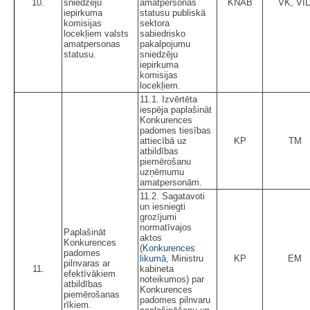
10.
sniedzēju
amatpersonas
KNAB
VK, VI
iepirkuma
statusu publiskā
komisijas
sektora
locekļiem valsts
sabiedrisko
amatpersonas
pakalpojumu
statusu.
sniedzēju
iepirkuma
komisijas
locekļiem.
11.1. Izvērtēta
iespēja paplašināt
Konkurences
padomes tiesības
attiecībā uz
KP
TM
atbildības
piemērošanu
uzņēmumu
amatpersonām.
11.2. Sagatavoti
un iesniegti
grozījumi
normatīvajos
Paplašināt
aktos
Konkurences
(
Konkurences
padomes
likumā
, Ministru
KP
EM
pilnvaras ar
11.
kabineta
efektīvākiem
noteikumos) par
atbildības
Konkurences
piemērošanas
padomes pilnvaru
rīkiem.