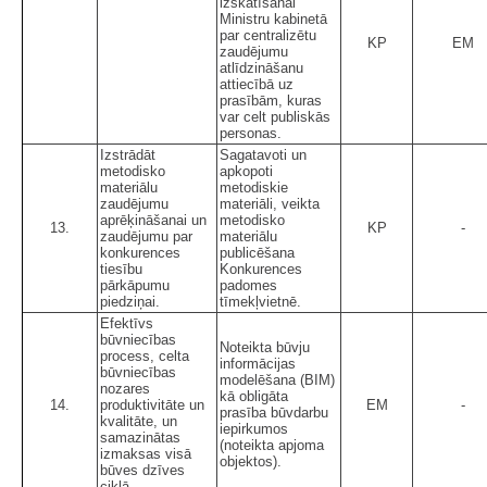
izskatīšanai
Ministru kabinetā
par centralizētu
KP
EM
zaudējumu
atlīdzināšanu
attiecībā uz
prasībām, kuras
var celt publiskās
personas.
Izstrādāt
Sagatavoti un
metodisko
apkopoti
materiālu
metodiskie
zaudējumu
materiāli, veikta
aprēķināšanai un
metodisko
13.
KP
-
zaudējumu par
materiālu
konkurences
publicēšana
tiesību
Konkurences
pārkāpumu
padomes
piedziņai.
tīmekļvietnē.
Efektīvs
būvniecības
Noteikta būvju
process, celta
informācijas
būvniecības
modelēšana (BIM)
nozares
kā obligāta
14.
produktivitāte un
EM
-
prasība būvdarbu
kvalitāte, un
iepirkumos
samazinātas
(noteikta apjoma
izmaksas visā
objektos).
būves dzīves
ciklā.