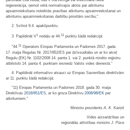
reģenerācija, ņemot vērā normatīvajos aktos par atkritumu
apsaimniekošanu noteiktās prasības atkritumu apsaimniekošanai un
atkritumu apsaimniekošanas darbību prioritāro secību;".
2. Svītrot 9.4. apakšpunktu.
1
11
3. Papildināt V
nodaļu ar 44.
punktu šādā redakcijā:
11
"44.
Operators Eiropas Parlamenta un Padomes 2017. gada
17. maija Regulas Nr. 2017/852/ES par dzīvsudrabu un ar ko atceļ
Regulu (EK) Nr. 1102/2008 14. panta 1. vai 2. punktā minēto reģistru
atbilstoši 14. panta 4. punktam iesniedz Valsts vides dienestā."
4. Papildināt informatīvo atsauci uz Eiropas Savienības direktīvām
ar 11. punktu šādā redakcijā:
"11) Eiropas Parlamenta un Padomes 2018. gada 30. maija
Direktīvas
2018/851/ES
, ar ko groza Direktīvu
2008/98/EK
par
atkritumiem."
Ministru prezidents
A. K. Kariņš
Vides aizsardzības un
reģionālās attīstības ministrs
J. Pūce