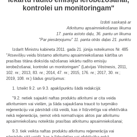
kontrolei un monitoringam"
Izdoti saskaņā ar
Atkritumu apsaimniekošanas likuma
17. panta astoto daļu, 36. pantu un likuma
"Par piesārņojumu" 11. panta otrās daļas 21. punktu
Izdarīt Ministru kabineta 2011. gada 21. jūnija noteikumos Nr. 485
"Atsevišķu veidu bīstamo atkritumu apsaimniekošanas kārtība un
prasības titāna dioksīda ražošanas iekārtu radīto emisiju
ierobežošanai, kontrolei un monitoringam" (Latvijas Vēstnesis, 2011,
102. nr.; 2013, 83. nr.; 2014, 47. nr.; 2015, 176. nr.; 2017, 30. nr.;
2019, 108. nr.) šādus grozījumus:
1. Izteikt 9.2. un 9.3. apakšpunktu šādā redakcijā:
"9.2. netiek sajaukti naftas produktu atkritumi ar cita veida
atkritumiem vai vielām, ja šāda sajaukšana traucē to turpmāko
reģenerāciju vai pārstrādi citā veidā, kas ir līdzvērtīga vai efektīvāka
nekā reģenerācija, ņemot vērā normatīvajos aktos par atkritumu
apsaimniekošanu noteiktās prasības atkritumu apsaimniekošanai;
9.3. tiek veikta naftas produktu atkritumu reģenerācija vai
pārstrāde citā veidā, kas ir līdzvērtīga vai efektīvāka nekā