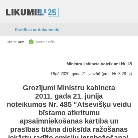
Darbības ar dokumentu
Tiesību akts:
spēkā esošs
Ministru kabineta noteikumi Nr. 45
Rīgā 2020. gada 21. janvārī (prot. Nr. 3 26. §)
Grozījumi Ministru kabineta
2011. gada 21. jūnija
noteikumos Nr. 485 "Atsevišķu veidu
bīstamo atkritumu
apsaimniekošanas kārtība un
prasības titāna dioksīda ražošanas
iekārtu radīto emisiju ierobežošanai,