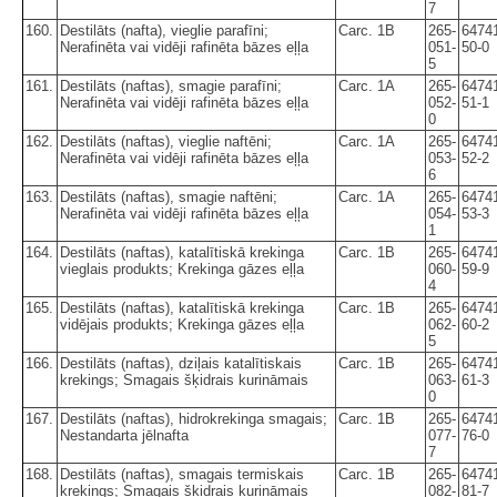
7
160.
Destilāts (nafta), vieglie parafīni;
Carc. 1B
265-
6474
Nerafinēta vai vidēji rafinēta bāzes eļļa
051-
50-0
5
161.
Destilāts (naftas), smagie parafīni;
Carc. 1A
265-
6474
Nerafinēta vai vidēji rafinēta bāzes eļļa
052-
51-1
0
162.
Destilāts (naftas), vieglie naftēni;
Carc. 1A
265-
6474
Nerafinēta vai vidēji rafinēta bāzes eļļa
053-
52-2
6
163.
Destilāts (naftas), smagie naftēni;
Carc. 1A
265-
6474
Nerafinēta vai vidēji rafinēta bāzes eļļa
054-
53-3
1
164.
Destilāts (naftas), katalītiskā krekinga
Carc. 1B
265-
6474
vieglais produkts; Krekinga gāzes eļļa
060-
59-9
4
165.
Destilāts (naftas), katalītiskā krekinga
Carc. 1B
265-
6474
vidējais produkts; Krekinga gāzes eļļa
062-
60-2
5
166.
Destilāts (naftas), dziļais katalītiskais
Carc. 1B
265-
6474
krekings; Smagais šķidrais kurināmais
063-
61-3
0
167.
Destilāts (naftas), hidrokrekinga smagais;
Carc. 1B
265-
6474
Nestandarta jēlnafta
077-
76-0
7
168.
Destilāts (naftas), smagais termiskais
Carc. 1B
265-
6474
krekings; Smagais šķidrais kurināmais
082-
81-7