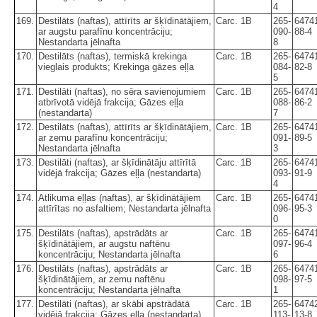
4
169.
Destilāts (naftas), attīrīts ar šķīdinātājiem,
Carc. 1B
265-
6474
ar augstu parafīnu koncentrāciju;
090-
88-4
Nestandarta jēlnafta
8
170.
Destilāts (naftas), termiskā krekinga
Carc. 1B
265-
6474
vieglais produkts; Krekinga gāzes eļļa
084-
82-8
5
171.
Destilāti (naftas), no sēra savienojumiem
Carc. 1B
265-
6474
atbrīvotā vidējā frakcija; Gāzes eļļa
088-
86-2
(nestandarta)
7
172.
Destilāts (naftas), attīrīts ar šķīdinātājiem,
Carc. 1B
265-
6474
ar zemu parafīnu koncentrāciju;
091-
89-5
Nestandarta jēlnafta
3
173.
Destilāti (naftas), ar šķīdinātāju attīrītā
Carc. 1B
265-
6474
vidējā frakcija; Gāzes eļļa (nestandarta)
093-
91-9
4
174.
Atlikuma eļļas (naftas), ar šķīdinātājiem
Carc. 1B
265-
6474
attīrītas no asfaltiem; Nestandarta jēlnafta
096-
95-3
0
175.
Destilāts (naftas), apstrādāts ar
Carc. 1B
265-
6474
šķīdinātājiem, ar augstu naftēnu
097-
96-4
koncentrāciju; Nestandarta jēlnafta
6
176.
Destilāts (naftas), apstrādāts ar
Carc. 1B
265-
6474
šķīdinātājiem, ar zemu naftēnu
098-
97-5
koncentrāciju; Nestandarta jēlnafta
1
177.
Destilāti (naftas), ar skābi apstrādātā
Carc. 1B
265-
6474
vidējā frakcija; Gāzes eļļa (nestandarta)
113-
13-8