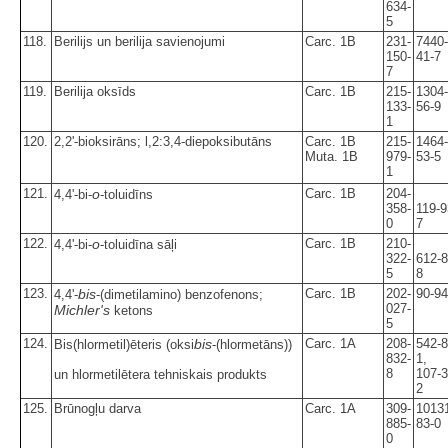
634-
5
118.
Berilijs un berilija savienojumi
Carc. 1B
231-
7440-
150-
41-7
7
119.
Berilija oksīds
Carc. 1B
215-
1304-
133-
56-9
1
120.
2,2'-bioksirāns; l,2:3,4-diepoksibutāns
Carc. 1B
215-
1464-
Muta. 1B
979-
53-5
1
121.
o
Carc. 1B
204-
4,4'-bi-
-toluidīns
358-
119-9
0
7
122.
o
Carc. 1B
210-
4,4'-bi-
-toluidīna sāļi
322-
612-8
5
8
123.
bis
Carc. 1B
202-
90-94
4,4'-
-(dimetilamino) benzofenons;
027-
Michler's
ketons
5
124.
bis
Carc. 1A
208-
542-8
Bis(hlormetil)ēteris (oksi
-(hlormetāns))
832-
1,
8
107-3
un hlormetilētera tehniskais produkts
2
125.
Brūnogļu darva
Carc. 1A
309-
1013
885-
83-0
0