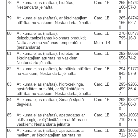
78.
Atlikuma eļļas (naftas), hidrētas;
Carc. 1B
265-
6474
Nestandarta jēlnafta
160-
57-0
8
79.
Atlikuma eļļas (naftas), ar šķīdinātājiem
Carc. 1B
265-
6474
attīrītas no vaskiem; Nestandarta jēlnafta
166-
62-7
0
80.
Atlikuma eļļas (naftas),
Carc. 1B
270-
6847
deizobutanizēšanas kolonnas produkti;
795-
16-0
Nafta ar zemu viršanas temperatūru
Muta. 1B
9
(nestandarta)
81.
Atlikuma eļļas (naftas), hidrētas, ar
Carc. 1B
292-
9066
šķīdinātājiem attīrītas no vaskiem;
656-
74-2
Nestandarta jēlnafta
1
82.
Atlikuma eļļas (naftas), katalītiski attīrītas
Carc. 1B
294-
9177
no vaskiem; Nestandarta jēlnafta
843-
57-9
3
83.
Atlikuma eļļas (naftas), hidrokrekinga,
Carc. 1B
295-
9206
apstrādātas ar skābi, ar šķīdinātājiem
499-
86-4
attīrītas no vaskiem; Nestandarta jēlnafta
7
84.
Atlikuma eļļas (naftas); Smagā šķidrā
Carc. 1B
298-
9382
degviela
754-
66-0
0
85.
Atlikuma eļļas (naftas), apstrādātas ar
Carc. 1B
309-
1006
aktīvo ogli, ar šķīdinātājiem attīrītas no
710-
37-5
vaskiem; Nestandarta jēlnafta
8
86.
Atlikuma eļļas (naftas), apstrādātas ar
Carc. 1B
309-
1006
māliem, ar šķīdinātājiem attīrītas no
711-
38-6