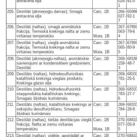
antracēna eļļa
026-
91-0
1
205.
Destilāti (akmeņogļu darvas); Smagā
Carc. 1B
266-
6599
antracēna eļļa
027-
92-1
7
206.
Destilāti (naftas), smagā aromātiskā
Carc. 1B
267-
6789
frakcija; Termiskā krekinga nafta ar zemu
563-
79-6
viršanas temperatūru
Muta. 1B
4
207.
Destilāti (naftas), vieglā aromātiskā
Carc. 1B
267-
6789
frakcija; Termiskā krekinga nafta ar zemu
565-
80-9
viršanas temperatūru
Muta. 1B
5
208.
Destilāti (akmeņogļu-naftas), aromātiskie
Carc. 1B
269-
6818
savienojumi ar kondensētiem gredzeniem;
159-
48-7
Destilāti
3
209.
Destilāts (naftas), hidrodesulfurizētais
Carc. 1B
269-
6833
katalītiskā krekinga vieglais produkts;
781-
25-5
Krekinga gāzes eļļa
5
210.
Destilāts (naftas), hidrodesulfurizētā
Carc. 1B
269-
6833
starpprodukta katalītiskais krekings;
783-
27-7
Smagais šķidrais kurināmais
6
211.
Destilāts (naftas), katalītiskais krekings ar
Carc. 1B
269-
6833
sekojošu desulfurizēšanu; Smagais
784-
28-8
šķidrais kurināmais
1
212.
Destilāti (naftas), tiešās destilācijas vieglā
Carc. 1B
270-
6841
frakcija; Nafta ar zemu viršanas
077-
05-9
temperatūru
Muta. 1B
5
213.
Destilāti (naftas), vidējie, apstrādāti ar
Carc. 1B
270-
6841