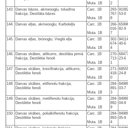
Muta. 1B
2
143.
Darvas bāzes, akmeņogļu, toluidīna
Carc. 1B
293-
9108
frakcija; Destilāta bāzes
767-
53-0
Muta. 1B
8
144.
Darvas eļļas, akmeņogļu; Karboleļļa
Carc. 1B
266-
6599
016-
82-9
Muta. 1B
7
145.
Darvas eļļas, brūnogļu; Vieglā eļļa
Carc. 1B
302-
94114
674-
40-6
Muta. 1B
4
146.
Darvas skābes, atlikums, destilāta pirmā
Carc. 1B
270-
6847
frakcija; Destilētie fenoli
713-
23-6
Muta. 1B
1
147.
Darvas skābes, krezilfrakcija, atlikums;
Carc. 1B
271-
6855
Destilētie fenoli
418-
24-8
Muta. 1B
0
148.
Darvas skābes, etilfenolu frakcija;
Carc. 1B
284-
8498
Destilētie fenoli
891-
03-7
Muta. 1B
3
149.
Darvas skābes, metilfenolu frakcija;
Carc. 1B
284-
8498
Destilētie fenoli
892-
04-8
Muta. 1B
9
150.
Darvas skābes, polialkilfenolu frakcija;
Carc. 1B
284-
8498
Destilētie fenoli
893-
05-9
Muta. 1B
4