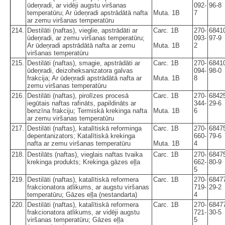
ūdeņradi, ar vidēji augstu viršanas
092-
96-8
temperatūru; Ar ūdeņradi apstrādātā nafta
Muta. 1B
7
ar zemu viršanas temperatūru
214.
Destilāti (naftas), vieglie, apstrādāti ar
Carc. 1B
270-
6841
ūdeņradi, ar zemu viršanas temperatūru;
093-
97-9
Ar ūdeņradi apstrādātā nafta ar zemu
Muta. 1B
2
viršanas temperatūru
215.
Destilāti (naftas), smagie, apstrādāti ar
Carc. 1B
270-
6841
ūdeņradi, deizoheksanizatora galvas
094-
98-0
frakcija; Ar ūdeņradi apstrādātā nafta ar
Muta. 1B
8
zemu viršanas temperatūru
216.
Destilāti (naftas), pirolīzes procesā
Carc. 1B
270-
6842
iegūtais naftas rafināts, papildināts ar
344-
29-6
benzīna frakciju; Termiskā krekinga nafta
Muta. 1B
6
ar zemu viršanas temperatūru
217.
Destilāti (naftas), katalītiskā reforminga
Carc. 1B
270-
6847
depentanizators; Katalītiskā krekinga
660-
79-6
nafta ar zemu viršanas temperatūru
Muta. 1B
4
218.
Destilāts (naftas), vieglais naftas tvaika
Carc. 1B
270-
6847
krekinga produkts; Krekinga gāzes eļļa
662-
80-9
5
219.
Destilāti (naftas), katalītiskā reformera
Carc. 1B
270-
6847
frakcionatora atlikums, ar augstu viršanas
719-
29-2
temperatūru; Gāzes eļļa (nestandarta)
4
220.
Destilāti (naftas), katalītiskā reformera
Carc. 1B
270-
6847
frakcionatora atlikums, ar vidēji augstu
721-
30-5
viršanas temperatūru; Gāzes eļļa
5