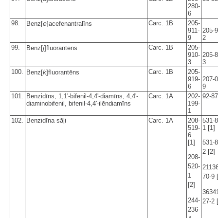
280-
6
98.
e
Carc. 1B
205-
Benz[
]acefenantralīns
911-
205-9
9
2
99.
j
Carc. 1B
205-
Benz[
]fluorantēns
910-
205-8
3
3
100.
k
Carc. 1B
205-
Benz[
]fluorantēns
919-
207-0
6
9
101.
Benzidīns, 1,1'-bifenil-4,4'-diamīns, 4,4'-
Carc. 1A
202-
92-87
diaminobifenil, bifenil-4,4'-ilēndiamīns
199-
1
102.
Benzidīna sāļi
Carc. 1A
208-
531-8
519-
1 [1]
6
[1]
531-8
2 [2]
208-
520-
21136
1
70-9 
[2]
3634
244-
27-2 
236-