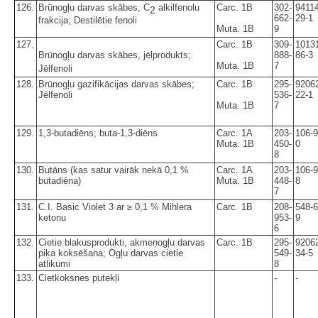
126.
Brūnogļu darvas skābes, C
alkilfenolu
Carc. 1B
302-
94114
2
662-
29-1
frakcija; Destilētie fenoli
Muta. 1B
9
127.
Carc. 1B
309-
1013
Brūnogļu darvas skābes, jēlprodukts;
888-
86-3
Muta. 1B
7
Jēlfenoli
128.
Brūnogļu gazifikācijas darvas skābes;
Carc. 1B
295-
9206
Jēlfenoli
536-
22-1
Muta. 1B
7
129.
1,3-butadiēns; buta-1,3-diēns
Carc. 1A
203-
106-9
Muta. 1B
450-
0
8
130.
Butāns (kas satur vairāk nekā 0,1 %
Carc. 1A
203-
106-9
butadiēna)
Muta. 1B
448-
8
7
131.
C.I. Basic Violet 3 ar ≥ 0,1 % Mihlera
Carc. 1B
208-
548-6
ketonu
953-
9
6
132.
Cietie blakusprodukti, akmeņogļu darvas
Carc. 1B
295-
9206
piķa koksēšana; Ogļu darvas cietie
549-
34-5
atlikumi
8
133.
Cietkoksnes putekļi
-
-