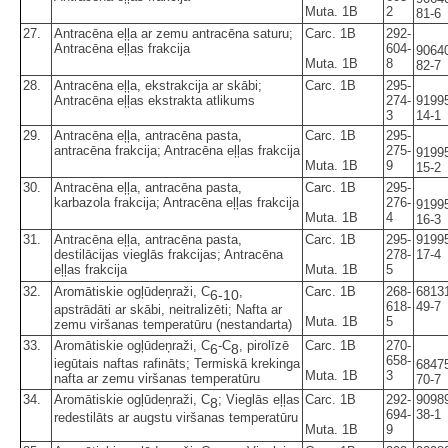
Muta. 1B
2
81-6
27.
Antracēna eļļa ar zemu antracēna saturu;
Carc. 1B
292-
Antracēna eļļas frakcija
604-
9064
Muta. 1B
8
82-7
28.
Antracēna eļļa, ekstrakcija ar skābi;
Carc. 1B
295-
Antracēna eļļas ekstrakta atlikums
274-
9199
3
14-1
29.
Antracēna eļļa, antracēna pasta,
Carc. 1B
295-
antracēna frakcija; Antracēna eļļas frakcija
275-
9199
Muta. 1B
9
15-2
30.
Antracēna eļļa, antracēna pasta,
Carc. 1B
295-
karbazola frakcija; Antracēna eļļas frakcija
276-
9199
Muta. 1B
4
16-3
31.
Antracēna eļļa, antracēna pasta,
Carc. 1B
295-
9199
destilācijas vieglās frakcijas; Antracēna
278-
17-4
eļļas frakcija
Muta. 1B
5
32.
Aromātiskie ogļūdeņraži, C
,
Carc. 1B
268-
6813
6-10
618-
49-7
apstrādāti ar skābi, neitralizēti; Nafta ar
Muta. 1B
5
zemu viršanas temperatūru (nestandarta)
33.
Aromātiskie ogļūdeņraži, C
-C
, pirolīzē
Carc. 1B
270-
6
8
658-
iegūtais naftas rafināts; Termiskā krekinga
6847
Muta. 1B
3
nafta ar zemu viršanas temperatūru
70-7
34.
Aromātiskie ogļūdeņraži, C
; Vieglās eļļas
Carc. 1B
292-
9098
8
694-
38-1
redestilāts ar augstu viršanas temperatūru
Muta. 1B
9