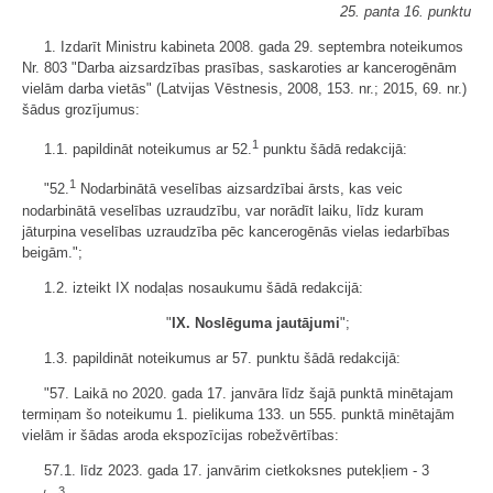
25. panta 16. punktu
1. Izdarīt Ministru kabineta 2008. gada 29. septembra noteikumos
Nr. 803 "Darba aizsardzības prasības, saskaroties ar kancerogēnām
vielām darba vietās" (Latvijas Vēstnesis, 2008, 153. nr.; 2015, 69. nr.)
šādus grozījumus:
1
1.1. papildināt noteikumus ar 52.
punktu šādā redakcijā:
1
"52.
Nodarbinātā veselības aizsardzībai ārsts, kas veic
nodarbinātā veselības uzraudzību, var norādīt laiku, līdz kuram
jāturpina veselības uzraudzība pēc kancerogēnās vielas iedarbības
beigām.";
1.2. izteikt IX nodaļas nosaukumu šādā redakcijā:
"
IX. Noslēguma jautājumi
";
1.3. papildināt noteikumus ar 57. punktu šādā redakcijā:
"57. Laikā no 2020. gada 17. janvāra līdz šajā punktā minētajam
termiņam šo noteikumu 1. pielikuma 133. un 555. punktā minētajām
vielām ir šādas aroda ekspozīcijas robežvērtības:
57.1. līdz 2023. gada 17. janvārim cietkoksnes putekļiem - 3
3