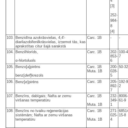
4
[3]
252-
984-
8
[4]
103.
Benzidīna azokrāsvielas, 4,4'-
Carc. 1B
-
-
diarilazobifenilkrāsvielas, izņemot tās, kas
aprakstītas citur šajā sarakstā
104.
Benzilhlorīds,
Carc. 1B
202-
100-4
853-
7
α-hlortoluols
6
105.
Benzo[a]pirēns
Carc. 1B
200-
50-32
Muta. 1B
028-
def
benz[
]krezols
5
106.
e
Carc. 1B
205-
192-9
Benz[
]pirēns
892-
2
7
107.
Benzīns, dabīgais; Nafta ar zemu
Carc. 1B
232-
8006-
viršanas temperatūru
349-
61-9
Muta. 1B
1
108.
Benzīns no tvaiku reģenerācijas
Carc. 1B
271-
6851
sistēmām; Nafta ar zemu viršanas
025-
15-8
temperatūru
Muta. 1B
4