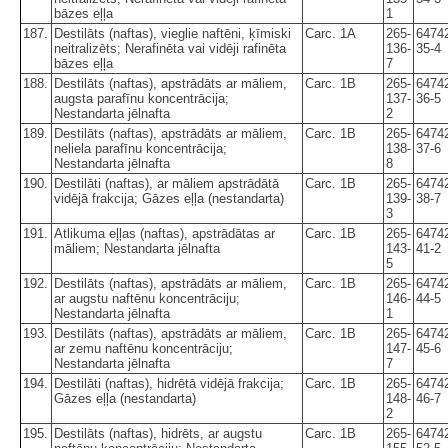
bāzes eļļa
1
187.
Destilāts (naftas), vieglie naftēni, ķīmiski
Carc. 1A
265-
6474
neitralizēts; Nerafinēta vai vidēji rafinēta
136-
35-4
bāzes eļļa
7
188.
Destilāts (naftas), apstrādāts ar māliem,
Carc. 1B
265-
6474
augsta parafīnu koncentrācija;
137-
36-5
Nestandarta jēlnafta
2
189.
Destilāts (naftas), apstrādāts ar māliem,
Carc. 1B
265-
6474
neliela parafīnu koncentrācija;
138-
37-6
Nestandarta jēlnafta
8
190.
Destilāti (naftas), ar māliem apstrādātā
Carc. 1B
265-
6474
vidējā frakcija; Gāzes eļļa (nestandarta)
139-
38-7
3
191.
Atlikuma eļļas (naftas), apstrādātas ar
Carc. 1B
265-
6474
māliem; Nestandarta jēlnafta
143-
41-2
5
192.
Destilāts (naftas), apstrādāts ar māliem,
Carc. 1B
265-
6474
ar augstu naftēnu koncentrāciju;
146-
44-5
Nestandarta jēlnafta
1
193.
Destilāts (naftas), apstrādāts ar māliem,
Carc. 1B
265-
6474
ar zemu naftēnu koncentrāciju;
147-
45-6
Nestandarta jēlnafta
7
194.
Destilāti (naftas), hidrētā vidējā frakcija;
Carc. 1B
265-
6474
Gāzes eļļa (nestandarta)
148-
46-7
2
195.
Destilāts (naftas), hidrēts, ar augstu
Carc. 1B
265-
6474