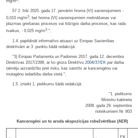
mg/m
;
57.2. līdz 2025. gada 17. janvārim hroma (VI) savienojumiem -
3
0,010 mg/m
, bet hroma (VI) savienojumiem metināšanas vai
plazmas griešanas procesos vai līdzīgos darba procesos, kas rada
3
tvaikus, - 0,025 mg/m
.";
1.4. papildināt informatīvo atsauci uz Eiropas Savienības
direktīvām ar 3. punktu šādā redakcijā:
"3) Eiropas Parlamenta un Padomes 2017. gada 12. decembra
Direktīvas 2017/2398, ar ko groza Direktīvu
2004/37/EK
par darba
ņēmēju aizsardzību pret risku, kas saistīts ar kancerogēnu vai
mutagēnu iedarbību darba vietā.";
1.5. izteikt 1. pielikumu šādā redakcijā:
"1. pielikums
Ministru kabineta
2008. gada 29. septembra
noteikumiem Nr. 803
Kancerogēni un to aroda ekspozīcijas robežvērtības (AER)
EK