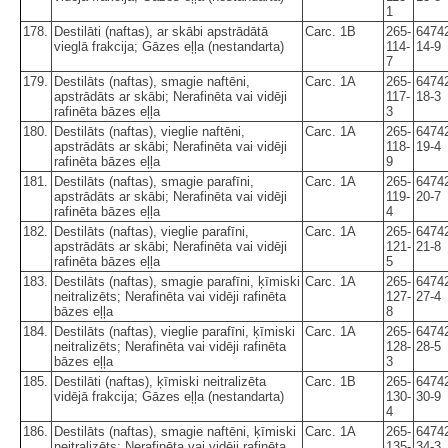
1
178.
Destilāti (naftas), ar skābi apstrādātā
Carc. 1B
265-
6474
vieglā frakcija; Gāzes eļļa (nestandarta)
114-
14-9
7
179.
Destilāts (naftas), smagie naftēni,
Carc. 1A
265-
6474
apstrādāts ar skābi; Nerafinēta vai vidēji
117-
18-3
rafinēta bāzes eļļa
3
180.
Destilāts (naftas), vieglie naftēni,
Carc. 1A
265-
6474
apstrādāts ar skābi; Nerafinēta vai vidēji
118-
19-4
rafinēta bāzes eļļa
9
181.
Destilāts (naftas), smagie parafīni,
Carc. 1A
265-
6474
apstrādāts ar skābi; Nerafinēta vai vidēji
119-
20-7
rafinēta bāzes eļļa
4
182.
Destilāts (naftas), vieglie parafīni,
Carc. 1A
265-
6474
apstrādāts ar skābi; Nerafinēta vai vidēji
121-
21-8
rafinēta bāzes eļļa
5
183.
Destilāts (naftas), smagie parafīni, ķīmiski
Carc. 1A
265-
6474
neitralizēts; Nerafinēta vai vidēji rafinēta
127-
27-4
bāzes eļļa
8
184.
Destilāts (naftas), vieglie parafīni, ķīmiski
Carc. 1A
265-
6474
neitralizēts; Nerafinēta vai vidēji rafinēta
128-
28-5
bāzes eļļa
3
185.
Destilāti (naftas), ķīmiski neitralizēta
Carc. 1B
265-
6474
vidējā frakcija; Gāzes eļļa (nestandarta)
130-
30-9
4
186.
Destilāts (naftas), smagie naftēni, ķīmiski
Carc. 1A
265-
6474
neitralizēts; Nerafinēta vai vidēji rafinēta
135-
34-3