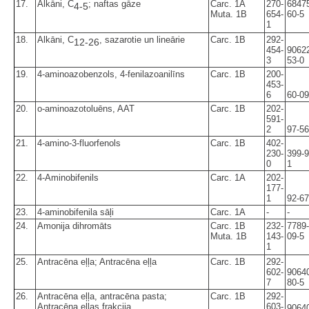
17.
Alkāni, C
; naftas gāze
Carc. 1A
270-
6847
4-5
Muta. 1B
654-
60-5
1
18.
Alkāni, C
, sazarotie un lineārie
Carc. 1B
292-
12-26
454-
9062
3
53-0
19.
4-aminoazobenzols, 4-fenilazoanilīns
Carc. 1B
200-
453-
6
60-09
20.
o-aminoazotoluēns, AAT
Carc. 1B
202-
591-
2
97-56
21.
4-amino-3-fluorfenols
Carc. 1B
402-
230-
399-9
0
1
22.
4-Aminobifenils
Carc. 1A
202-
177-
1
92-67
23.
4-aminobifenila sāļi
Carc. 1A
-
-
24.
Amonija dihromāts
Carc. 1B
232-
7789-
Muta. 1B
143-
09-5
1
25.
Antracēna eļļa; Antracēna eļļa
Carc. 1B
292-
602-
9064
7
80-5
26.
Antracēna eļļa, antracēna pasta;
Carc. 1B
292-
Antracēna eļļas frakcija
603-
9064