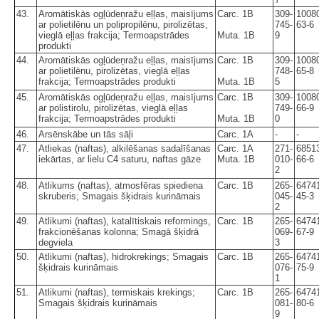
43.
Aromātiskās ogļūdeņražu eļļas, maisījums
Carc. 1B
309-
1008
ar polietilēnu un polipropilēnu, pirolizētas,
745-
63-6
vieglā eļļas frakcija; Termoapstrādes
Muta. 1B
9
produkti
44.
Aromātiskās ogļūdeņražu eļļas, maisījums
Carc. 1B
309-
1008
ar polietilēnu, pirolizētas, vieglā eļļas
748-
65-8
frakcija; Termoapstrādes produkti
Muta. 1B
5
45.
Aromātiskās ogļūdeņražu eļļas, maisījums
Carc. 1B
309-
1008
ar polistirolu, pirolizētas, vieglā eļļas
749-
66-9
frakcija; Termoapstrādes produkti
Muta. 1B
0
46.
Arsēnskābe un tās sāļi
Carc. 1A
-
-
47.
Atliekas (naftas), alkilēšanas sadalīšanas
Carc. 1A
271-
6851
iekārtas, ar lielu C4 saturu, naftas gāze
Muta. 1B
010-
66-6
2
48.
Atlikums (naftas), atmosfēras spiediena
Carc. 1B
265-
6474
skruberis; Smagais šķidrais kurināmais
045-
45-3
2
49.
Atlikumi (naftas), katalītiskais reformings,
Carc. 1B
265-
6474
frakcionēšanas kolonna; Smagā šķidrā
069-
67-9
degviela
3
50.
Atlikumi (naftas), hidrokrekings; Smagais
Carc. 1B
265-
6474
šķidrais kurināmais
076-
75-9
1
51.
Atlikumi (naftas), termiskais krekings;
Carc. 1B
265-
6474
Smagais šķidrais kurināmais
081-
80-6
9