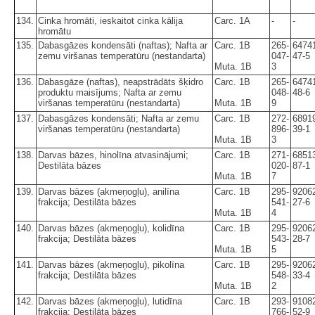
134.
Cinka hromāti, ieskaitot cinka kālija
Carc. 1A
-
-
hromātu
135.
Dabasgāzes kondensāti (naftas); Nafta ar
Carc. 1B
265-
6474
zemu viršanas temperatūru (nestandarta)
047-
47-5
Muta. 1B
3
136.
Dabasgāze (naftas), neapstrādāts šķidro
Carc. 1B
265-
6474
produktu maisījums; Nafta ar zemu
048-
48-6
viršanas temperatūru (nestandarta)
Muta. 1B
9
137.
Dabasgāzes kondensāti; Nafta ar zemu
Carc. 1B
272-
6891
viršanas temperatūru (nestandarta)
896-
39-1
Muta. 1B
3
138.
Darvas bāzes, hinolīna atvasinājumi;
Carc. 1B
271-
6851
Destilāta bāzes
020-
87-1
Muta. 1B
7
139.
Darvas bāzes (akmeņogļu), anilīna
Carc. 1B
295-
9206
frakcija; Destilāta bāzes
541-
27-6
Muta. 1B
4
140.
Darvas bāzes (akmeņogļu), kolidīna
Carc. 1B
295-
9206
frakcija; Destilāta bāzes
543-
28-7
Muta. 1B
5
141.
Darvas bāzes (akmeņogļu), pikolīna
Carc. 1B
295-
9206
frakcija; Destilāta bāzes
548-
33-4
Muta. 1B
2
142.
Darvas bāzes (akmeņogļu), lutidīna
Carc. 1B
293-
9108
frakcija; Destilāta bāzes
766-
52-9