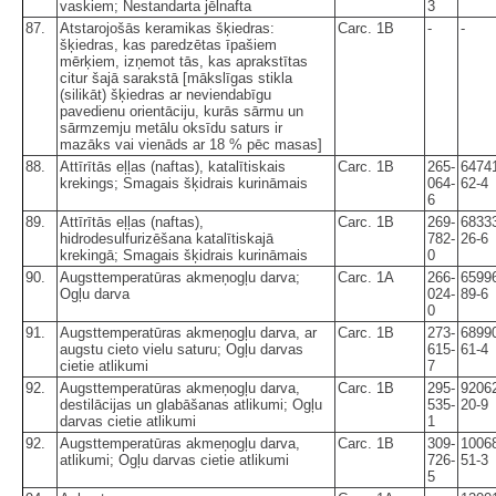
vaskiem; Nestandarta jēlnafta
3
87.
Atstarojošās keramikas šķiedras:
Carc. 1B
-
-
šķiedras, kas paredzētas īpašiem
mērķiem, izņemot tās, kas aprakstītas
citur šajā sarakstā [mākslīgas stikla
(silikāt) šķiedras ar neviendabīgu
pavedienu orientāciju, kurās sārmu un
sārmzemju metālu oksīdu saturs ir
mazāks vai vienāds ar 18 % pēc masas]
88.
Attīrītās eļļas (naftas), katalītiskais
Carc. 1B
265-
6474
krekings; Smagais šķidrais kurināmais
064-
62-4
6
89.
Attīrītās eļļas (naftas),
Carc. 1B
269-
6833
hidrodesulfurizēšana katalītiskajā
782-
26-6
krekingā; Smagais šķidrais kurināmais
0
90.
Augsttemperatūras akmeņogļu darva;
Carc. 1A
266-
6599
Ogļu darva
024-
89-6
0
91.
Augsttemperatūras akmeņogļu darva, ar
Carc. 1B
273-
6899
augstu cieto vielu saturu; Ogļu darvas
615-
61-4
cietie atlikumi
7
92.
Augsttemperatūras akmeņogļu darva,
Carc. 1B
295-
9206
destilācijas un glabāšanas atlikumi; Ogļu
535-
20-9
darvas cietie atlikumi
1
92.
Augsttemperatūras akmeņogļu darva,
Carc. 1B
309-
1006
atlikumi; Ogļu darvas cietie atlikumi
726-
51-3
5