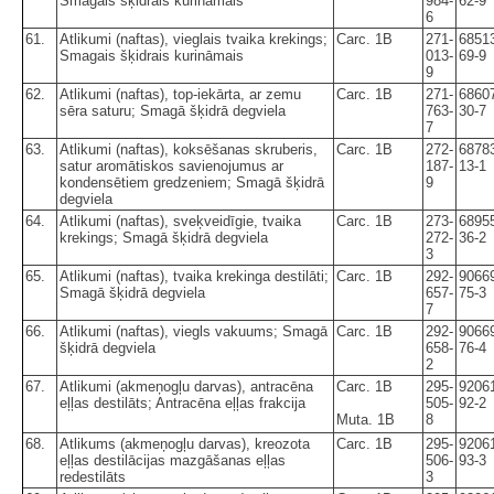
Smagais šķidrais kurināmais
984-
62-9
6
61.
Atlikumi (naftas), vieglais tvaika krekings;
Carc. 1B
271-
6851
Smagais šķidrais kurināmais
013-
69-9
9
62.
Atlikumi (naftas), top-iekārta, ar zemu
Carc. 1B
271-
6860
sēra saturu; Smagā šķidrā degviela
763-
30-7
7
63.
Atlikumi (naftas), koksēšanas skruberis,
Carc. 1B
272-
6878
satur aromātiskos savienojumus ar
187-
13-1
kondensētiem gredzeniem; Smagā šķidrā
9
degviela
64.
Atlikumi (naftas), sveķveidīgie, tvaika
Carc. 1B
273-
6895
krekings; Smagā šķidrā degviela
272-
36-2
3
65.
Atlikumi (naftas), tvaika krekinga destilāti;
Carc. 1B
292-
9066
Smagā šķidrā degviela
657-
75-3
7
66.
Atlikumi (naftas), viegls vakuums; Smagā
Carc. 1B
292-
9066
šķidrā degviela
658-
76-4
2
67.
Atlikumi (akmeņogļu darvas), antracēna
Carc. 1B
295-
9206
eļļas destilāts; Antracēna eļļas frakcija
505-
92-2
Muta. 1B
8
68.
Atlikums (akmeņogļu darvas), kreozota
Carc. 1B
295-
9206
eļļas destilācijas mazgāšanas eļļas
506-
93-3
redestilāts
3