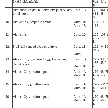
šķidrā šķīdinātājā
682-
47-3
8
9.
Akmeņogļu šķidrumi, ekstrakcija ar šķidro
Carc. 1B
302-
94114
šķīdinātāju
683-
48-4
3
10.
Akrilamīds, propēn-2-amīds
Muta. 1B
201-
79-06
Carc. 1B
173-
7
11.
Akrilnitrils
Carc. 1B
203-
107-1
466-
1
5
12.
5-alil-1,3-benzodioksols, safrols
Carc. 1B
202-
94-59
345-
Muta. 2
4
13.
Alkāni, C
, ar lielu C
, C
saturu,
Carc. 1B
292-
9062
1-4
1-4
3
456-
55-2
naftas gāze
Muta. 1B
4
14.
Alkāni, C
; naftas gāze
Carc. 1A
270-
6847
1-2
Muta. 1B
651-
57-0
5
15.
Alkāni, C
; naftas gāze
Carc. 1A
270-
6847
2-3
Muta. 1B
652-
58-1
0
16.
Alkāni, C
; naftas gāze
Carc. 1A
270-
6847
3-4
Muta. 1B
653-
59-2
6