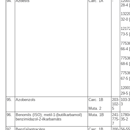
94.
Azbests
Carc. 1A
-
1200
28-4 
1322
32-0 
1217
73-5 
7753
66-4 
7753
68-6 
7753
67-5 
1200
29-5 
95.
Azobenzols
Carc. 1B
203-
103-3
102-
3
Muta. 2
5
96.
Benomils (ISO); metil-1-(butilkarbamoil)
Muta. 1B
241-
1780
benzimidazol-2-ilkarbamāts
775-
35-2
7
97.
Benz[a]antracēns
Carc. 1B
200-
56-55