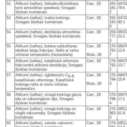
52.
Atlikumi (naftas), hidrodesulfurizēšana
Carc. 1B
265-
6474
tornī atmosfēras spiedienā; Smagais
181-
78-5
šķidrais kurināmais
2
53.
Atlikumi (naftas), tvaika krekings;
Carc. 1B
265-
6474
Smagais šķidrais kurināmais
193-
90-1
8
54.
Atlikumi (naftas), destilācija atmosfēras
Carc. 1B
269-
6833
spiedienā; Smagais šķidrais kurināmais
777-
22-2
3
55.
Atlikumi (naftas), butāna sašķelšanas
Carc. 1B
270-
6847
iekārtas beigu frakcijas; Nafta ar zemu
791-
12-6
viršanas temperatūru (nestandarta)
Muta. 1B
7
56.
Atlikumi (naftas), katalītiskā reformera
Carc. 1B
270-
6847
frakcionētā atlikuma destilācija; Smagais
792-
13-7
šķidrais kurināmais
2
57.
Atlikumi (naftas), ogļūdeņražu C
Carc. 1B
270-
6847
6-8
794-
15-9
katalītiskais reformings; Katalītiskā
Muta. 1B
3
krekinga nafta ar zemu viršanas
temperatūru
58.
Atlikumi (naftas), smagā krekinga gāzes
Carc. 1B
270-
6847
eļļa un vakuumgāzes eļļa; Smagais
796-
17-1
šķidrais kurināmais
4
59.
Atlikumi (naftas), smagā krekinga un
Carc. 1B
270-
6851
vieglā vakuumeļļa; Smagais šķidrais
983-
61-8
kurināmais
0
60.
Atlikumi (naftas), zemais vakuums;
Carc. 1B
270-
6851