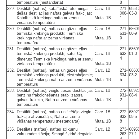
temperatūru (nestandarta)
8
229.
Destilāti (naftas), katalītiskā reforminga
Carc. 1B
271-
6851
tiešās destilācijas naftas galvas frakcijas;
008-
63-3
Katalītiskā krekinga nafta ar zemu
Muta. 1B
1
viršanas temperatūru
230.
Destilāti (naftas), naftas un gāzes eļļas
Carc. 1B
271-
6860
termiskā krekinga produkti; Termiskā
631-
00-9
krekinga nafta ar zemu viršanas
Muta. 1B
9
temperatūru
231.
Destilāti (naftas), naftas un gāzes eļļas
271-
6860
termiskā krekinga produkti, satur C
Carc. 1B
632-
01-0
5
4
dimērus; Termiskā krekinga nafta ar zemu
Muta. 1B
viršanas temperatūru
232.
Destilāti (naftas), naftas un gāzes eļļas
Carc. 1B
271-
6860
termiskā krekinga produkti, ekstrahējamie;
634-
03-2
Termiskā krekinga nafta ar zemu viršanas
Muta. 1B
5
temperatūru
233.
Destilāti (naftas), vieglo tiešās destilācijas
Carc. 1B
272-
6892
benzīnu frakcionēšanas stabilizatora
931-
08-4
galvas frakcija; Nafta ar zemu viršanas
Muta. 1B
2
temperatūru
234.
Destilāti (naftas), naftas unificētāja vieglo
Carc. 1B
272-
6892
frakciju attvaicētājs; Nafta ar zemu
932-
09-5
viršanas temperatūru (nestandarta)
Muta. 1B
8
235.
Destilāts (naftas), naftas atlikumu
Carc. 1B
273-
6895
vakuumdestilācija; Smagā šķidrā degviela
263-
27-1
4