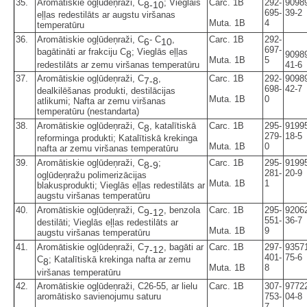
35.
Aromātiskie ogļūdeņraži, C
; Vieglais
Carc. 1B
292-
9098
8-10
695-
39-2
eļļas redestilāts ar augstu viršanas
Muta. 1B
4
temperatūru
36.
Aromātiskie ogļūdeņraži, C
- C
,
Carc. 1B
292-
6
10
697-
bagātināti ar frakciju C
; Vieglās eļļas
8
9098
Muta. 1B
5
41-6
redestilāts ar zemu viršanas temperatūru
37.
Aromātiskie ogļūdeņraži, C
,
Carc. 1B
292-
9098
7-8
698-
42-7
dealkilēšanas produkti, destilācijas
Muta. 1B
0
atlikumi; Nafta ar zemu viršanas
temperatūru (nestandarta)
38.
Aromātiskie ogļūdeņraži, C
, katalītiskā
Carc. 1B
295-
9199
8
279-
18-5
reforminga produkti; Katalītiskā krekinga
Muta. 1B
0
nafta ar zemu viršanas temperatūru
39.
Aromātiskie ogļūdeņraži, C
;
Carc. 1B
295-
9199
8-9
281-
20-9
ogļūdeņražu polimerizācijas
Muta. 1B
1
blakusprodukti; Vieglās eļļas redestilāts ar
augstu viršanas temperatūru
40.
Aromātiskie ogļūdeņraži, C
, benzola
Carc. 1B
295-
9206
9-12
551-
36-7
destilāti; Vieglās eļļas redestilāts ar
Muta. 1B
9
augstu viršanas temperatūru
41.
Aromātiskie ogļūdeņraži, C
, bagāti ar
Carc. 1B
297-
9357
7-12
401-
75-6
C
; Katalītiskā krekinga nafta ar zemu
8
Muta. 1B
8
viršanas temperatūru
42.
Aromātiskie ogļūdeņraži, C26-55, ar lielu
Carc. 1B
307-
9772
aromātisko savienojumu saturu
753-
04-8
7