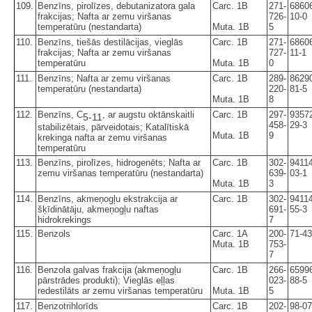
109.
Benzīns, pirolīzes, debutanizatora gala
Carc. 1B
271-
6860
frakcijas; Nafta ar zemu viršanas
726-
10-0
temperatūru (nestandarta)
Muta. 1B
5
110.
Benzīns, tiešās destilācijas, vieglās
Carc. 1B
271-
6860
frakcijas; Nafta ar zemu viršanas
727-
11-1
temperatūru
Muta. 1B
0
111.
Benzīns; Nafta ar zemu viršanas
Carc. 1B
289-
8629
temperatūru (nestandarta)
220-
81-5
Muta. 1B
8
112.
Benzīns, C
, ar augstu oktānskaitli
Carc. 1B
297-
9357
5-11
458-
29-3
stabilizētais, pārveidotais; Katalītiskā
Muta. 1B
9
krekinga nafta ar zemu viršanas
temperatūru
113.
Benzīns, pirolīzes, hidrogenēts; Nafta ar
Carc. 1B
302-
94114
zemu viršanas temperatūru (nestandarta)
639-
03-1
Muta. 1B
3
114.
Benzīns, akmeņogļu ekstrakcija ar
Carc. 1B
302-
94114
šķīdinātāju, akmeņogļu naftas
691-
55-3
hidrokrekings
7
115.
Benzols
Carc. 1A
200-
71-43
Muta. 1B
753-
7
116.
Benzola galvas frakcija (akmeņogļu
Carc. 1B
266-
6599
pārstrādes produkti); Vieglās eļļas
023-
88-5
redestilāts ar zemu viršanas temperatūru
Muta. 1B
5
117.
Benzotrihlorīds
Carc. 1B
202-
98-07