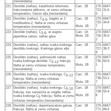
(nestandarta)
221.
Destilāti (naftas), katalītiskā reformera
Carc. 1B
270-
6847
frakcionatora atlikums, ar zemu viršanas
722-
31-6
temperatūru; Gāzes eļļa (nestandarta)
0
222.
Destilāts (naftas), C
, bagāts ar 2-
Carc. 1B
270-
6847
3-5
725-
34-9
metilbutēnu-2; Nafta ar zemu viršanas
Muta. 1B
7
temperatūru (nestandarta)
223.
Destilāti (naftas), C
, ar augstu
Carc. 1A
270-
6847
3-6
Muta. 1B
726-
35-0
piperilēna saturu; naftas gāze
2
224.
Destilāts (naftas), naftas tvaika krekinga
Carc. 1B
270-
6847
destilātu krekings; Krekinga gāzes eļļa
727-
38-3
8
225.
Destilāts (naftas), polimerizēti naftas
Carc. 1B
270-
6847
tvaika krekinga destilāti, C
frakcija;
735-
50-9
5-12
Muta. 1B
1
Nafta ar zemu viršanas temperatūru
(nestandarta)
226.
Destilāts (naftas), tvaika krekinga, C
Carc. 1B
270-
6847
5-12
736-
53-2
frakcija; Nafta ar zemu viršanas
Muta. 1B
7
temperatūru (nestandarta)
227.
Destilāts (naftas), tvaika krekinga, C
Carc. 1B
270-
6847
5-10
738-
55-4
frakcija, kas samaisīta ar vieglās naftas
Muta. 1B
8
tvaika krekinga C
frakciju; Nafta ar zemu
5
viršanas temperatūru (nestandarta)
228.
Destilāti (naftas), depentanizatora galvas
Carc. 1B
270-
6847
frakcija; Nafta ar zemu viršanas
771-
89-4