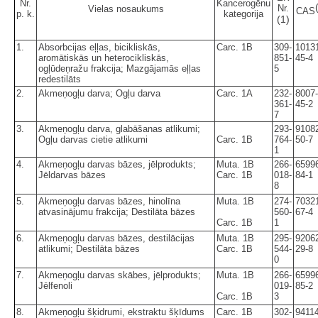
Nr.
Kancerogēnu
Nr.
Vielas nosaukums
CAS
p. k.
kategorija
(1)
1.
Absorbcijas eļļas, bicikliskās,
Carc. 1B
309-
1013
aromātiskās un heterocikliskās,
851-
45-4
ogļūdeņražu frakcija; Mazgājamās eļļas
5
redestilāts
2.
Akmeņogļu darva; Ogļu darva
Carc. 1A
232-
8007-
361-
45-2
7
3.
Akmeņogļu darva, glabāšanas atlikumi;
293-
9108
Ogļu darvas cietie atlikumi
Carc. 1B
764-
50-7
1
4.
Akmeņogļu darvas bāzes, jēlprodukts;
Muta. 1B
266-
6599
Jēldarvas bāzes
Carc. 1B
018-
84-1
8
5.
Akmeņogļu darvas bāzes, hinolīna
Muta. 1B
274-
7032
atvasinājumu frakcija; Destilāta bāzes
560-
67-4
Carc. 1B
1
6.
Akmeņogļu darvas bāzes, destilācijas
Muta. 1B
295-
9206
atlikumi; Destilāta bāzes
Carc. 1B
544-
29-8
0
7.
Akmeņogļu darvas skābes, jēlprodukts;
Muta. 1B
266-
6599
Jēlfenoli
019-
85-2
Carc. 1B
3
8.
Akmeņogļu šķidrumi, ekstraktu šķīdums
Carc. 1B
302-
94114