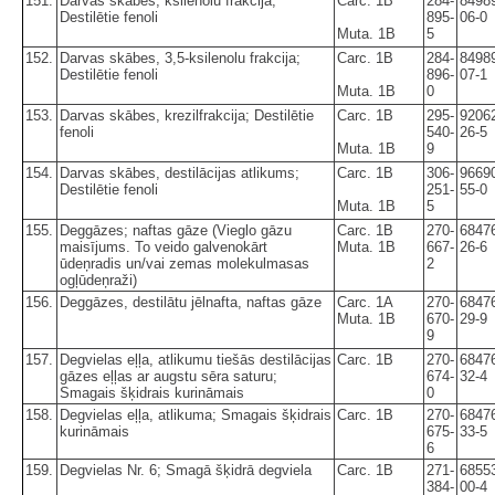
151.
Darvas skābes, ksilenolu frakcija;
Carc. 1B
284-
8498
Destilētie fenoli
895-
06-0
Muta. 1B
5
152.
Darvas skābes, 3,5-ksilenolu frakcija;
Carc. 1B
284-
8498
Destilētie fenoli
896-
07-1
Muta. 1B
0
153.
Darvas skābes, krezilfrakcija; Destilētie
Carc. 1B
295-
9206
fenoli
540-
26-5
Muta. 1B
9
154.
Darvas skābes, destilācijas atlikums;
Carc. 1B
306-
9669
Destilētie fenoli
251-
55-0
Muta. 1B
5
155.
Deggāzes; naftas gāze (Vieglo gāzu
Carc. 1B
270-
6847
maisījums. To veido galvenokārt
Muta. 1B
667-
26-6
ūdeņradis un/vai zemas molekulmasas
2
ogļūdeņraži)
156.
Deggāzes, destilātu jēlnafta, naftas gāze
Carc. 1A
270-
6847
Muta. 1B
670-
29-9
9
157.
Degvielas eļļa, atlikumu tiešās destilācijas
Carc. 1B
270-
6847
gāzes eļļas ar augstu sēra saturu;
674-
32-4
Smagais šķidrais kurināmais
0
158.
Degvielas eļļa, atlikuma; Smagais šķidrais
Carc. 1B
270-
6847
kurināmais
675-
33-5
6
159.
Degvielas Nr. 6; Smagā šķidrā degviela
Carc. 1B
271-
6855
384-
00-4