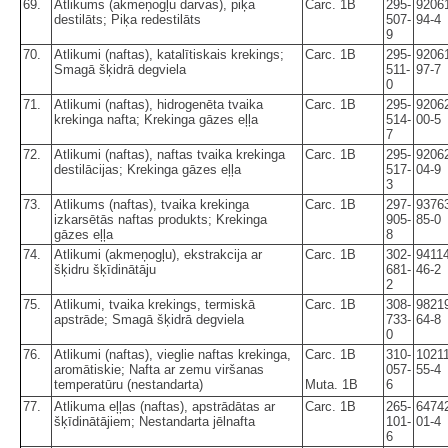
69.
Atlikums (akmeņogļu darvas), piķa
Carc. 1B
295-
9206
destilāts; Piķa redestilāts
507-
94-4
9
70.
Atlikumi (naftas), katalītiskais krekings;
Carc. 1B
295-
9206
Smagā šķidrā degviela
511-
97-7
0
71.
Atlikumi (naftas), hidrogenēta tvaika
Carc. 1B
295-
9206
krekinga nafta; Krekinga gāzes eļļa
514-
00-5
7
72.
Atlikumi (naftas), naftas tvaika krekinga
Carc. 1B
295-
9206
destilācijas; Krekinga gāzes eļļa
517-
04-9
3
73.
Atlikums (naftas), tvaika krekinga
Carc. 1B
297-
9376
izkarsētās naftas produkts; Krekinga
905-
85-0
gāzes eļļa
8
74.
Atlikumi (akmeņogļu), ekstrakcija ar
Carc. 1B
302-
94114
šķidru šķīdinātāju
681-
46-2
2
75.
Atlikumi, tvaika krekings, termiskā
Carc. 1B
308-
9821
apstrāde; Smagā šķidrā degviela
733-
64-8
0
76.
Atlikumi (naftas), vieglie naftas krekinga,
Carc. 1B
310-
1021
aromātiskie; Nafta ar zemu viršanas
057-
55-4
temperatūru (nestandarta)
Muta. 1B
6
77.
Atlikuma eļļas (naftas), apstrādātas ar
Carc. 1B
265-
6474
šķīdinātājiem; Nestandarta jēlnafta
101-
01-4
6