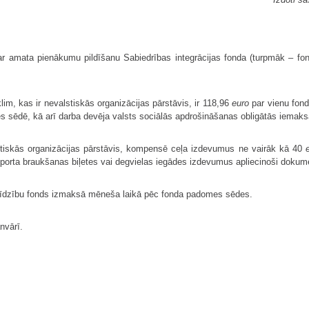
ar amata pienākumu pildīšanu Sabiedrības integrācijas fonda (turpmāk – f
m, kas ir nevalstiskās organizācijas pārstāvis, ir 118,96
euro
par vienu fond
 sēdē, kā arī darba devēja valsts sociālās apdrošināšanas obligātās iemaks
stiskās organizācijas pārstāvis, kompensē ceļa izdevumus ne vairāk kā 40
porta braukšanas biļetes vai degvielas iegādes izdevumus apliecinoši dokume
līdzību fonds izmaksā mēneša laikā pēc fonda padomes sēdes.
nvārī.