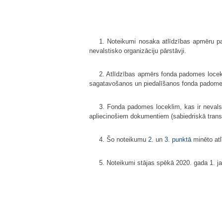
1. Noteikumi nosaka atlīdzības apmēru p
nevalstisko organizāciju pārstāvji.
2. Atlīdzības apmērs fonda padomes locekli
sagatavošanos un piedalīšanos fonda padomes
3. Fonda padomes loceklim, kas ir neval
apliecinošiem dokumentiem (sabiedriskā trans
4. Šo noteikumu
2.
un
3. punktā
minēto at
5. Noteikumi stājas spēkā 2020. gada 1. ja