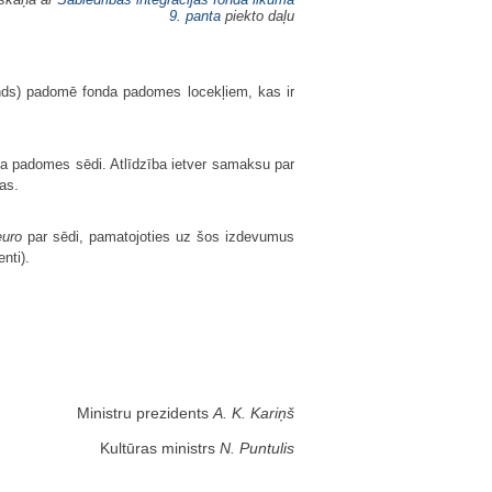
9. panta
piekto daļu
onds) padomē fonda padomes locekļiem, kas ir
a padomes sēdi. Atlīdzība ietver samaksu par
as.
euro
par sēdi, pamatojoties uz šos izdevumus
nti).
Ministru prezidents
A. K. Kariņš
Kultūras ministrs
N. Puntulis