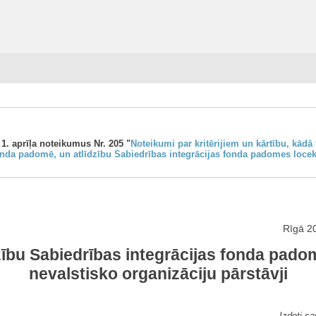
 1. aprīļa noteikumus Nr. 205 "
Noteikumi par kritērijiem un kārtību, kādā 
nda padomē, un atlīdzību Sabiedrības integrācijas fonda padomes locekļ
Rīgā 20
zību Sabiedrības integrācijas fonda padom
nevalstisko organizāciju pārstāvji
Izdoti s