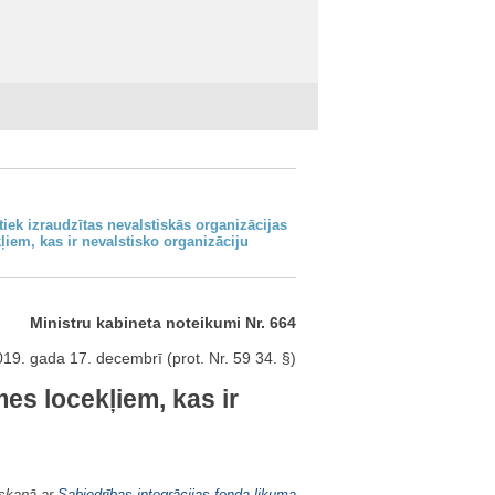
tiek izraudzītas nevalstiskās organizācijas
iem, kas ir nevalstisko organizāciju
Ministru kabineta noteikumi Nr. 664
19. gada 17. decembrī (prot. Nr. 59 34. §)
es locekļiem, kas ir
askaņā ar
Sabiedrības integrācijas fonda likuma