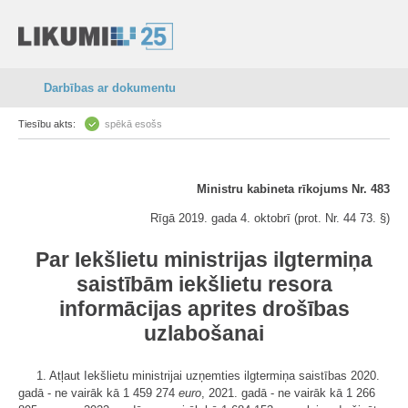
Darbības ar dokumentu
Tiesību akts:
spēkā esošs
Ministru kabineta rīkojums Nr. 483
Rīgā 2019. gada 4. oktobrī (prot. Nr. 44 73. §)
Par Iekšlietu ministrijas ilgtermiņa
saistībām iekšlietu resora
informācijas aprites drošības
uzlabošanai
1. Atļaut Iekšlietu ministrijai uzņemties ilgtermiņa saistības 2020.
gadā - ne vairāk kā 1 459 274
euro
, 2021. gadā - ne vairāk kā 1 266