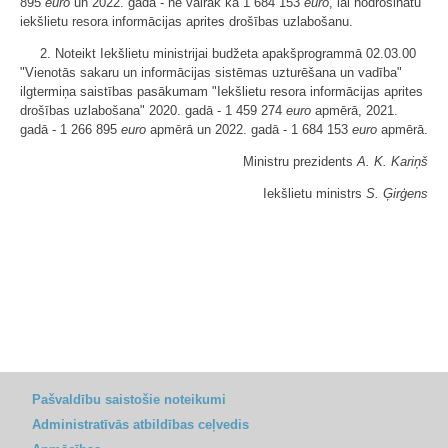
895
euro
un 2022. gadā - ne vairāk kā 1 684 153
euro
, lai nodrošinātu
iekšlietu resora informācijas aprites drošības uzlabošanu.
2. Noteikt Iekšlietu ministrijai budžeta apakšprogrammā 02.03.00
"Vienotās sakaru un informācijas sistēmas uzturēšana un vadība"
ilgtermiņa saistības pasākumam "Iekšlietu resora informācijas aprites
drošības uzlabošana" 2020. gadā - 1 459 274
euro
apmērā, 2021.
gadā - 1 266 895
euro
apmērā un 2022. gadā - 1 684 153
euro
apmērā.
Ministru prezidents
A. K. Kariņš
Iekšlietu ministrs
S. Ģirģens
Pašvaldību saistošie noteikumi
Administratīvās atbildības ceļvedis