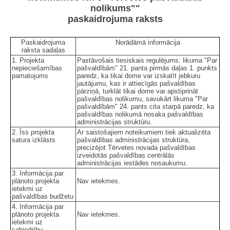
nolikums""
paskaidrojuma raksts
Paskaidrojuma
Norādāmā informācija
raksta sadaļas
1. Projekta
Pastāvošais tiesiskais regulējums: likuma "Par
nepieciešamības
pašvaldībām" 21. panta pirmās daļas 1. punkts
pamatojums
paredz, ka tikai dome var izskatīt jebkuru
jautājumu, kas ir attiecīgās pašvaldības
pārziņā, turklāt tikai dome var apstiprināt
pašvaldības nolikumu, savukārt likuma "Par
pašvaldībām" 24. pants cita starpā paredz, ka
pašvaldības nolikumā nosaka pašvaldības
administrācijas struktūru.
2. Īss projekta
Ar saistošajiem noteikumiem tiek aktualizēta
satura izklāsts
pašvaldības administrācijas struktūra,
precizējot Tērvetes novada pašvaldības
izveidotās pašvaldības centrālās
administrācijas iestādes nosaukumu.
3. Informācija par
plānoto projekta
Nav ietekmes.
ietekmi uz
pašvaldības budžetu
4. Informācija par
plānoto projekta
Nav ietekmes.
ietekmi uz
sabiedrību