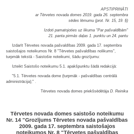
APSTIPRINĀTI
ar Tērvetes novada domes 2019. gada 26. septembra
sēdes lēmumu (prot. Nr. 15, 19. §)
Izdoti pamatojoties uz likuma "Par pašvaldībām"
21. panta pirmās daļas 1. punktu un 24. pantu
Izdarīt Tērvetes novada pašvaldības 2009. gada 17. septembra
saistošajos noteikumos Nr. 8 "Tērvetes pašvaldības nolikums",
turpmāk tekstā - Saistošie noteikumi, šādu grozījumu:
Izteikt Saistošo noteikumu 5.1. apakšpunktu šādā redakcijā:
"5.1. Tērvetes novada dome (turpmāk - pašvaldības centrālā
administrācija);" .
Tērvetes novada domes priekšsēdētāja
D. Reinika
Tērvetes novada domes saistošo noteikumu
Nr. 14 "Grozījums Tērvetes novada pašvaldības
2009. gada 17. septembra saistošajos
noteikumos Nr. 8 "Tērvetes pašvaldības