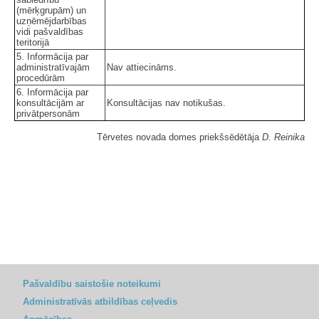
(mērķgrupām) un
uzņēmējdarbības
vidi pašvaldības
teritorijā
5. Informācija par
administratīvajām
Nav attiecināms.
procedūrām
6. Informācija par
konsultācijām ar
Konsultācijas nav notikušas.
privātpersonām
Tērvetes novada domes priekšsēdētāja
D. Reinika
Pašvaldību saistošie noteikumi
Administratīvās atbildības ceļvedis