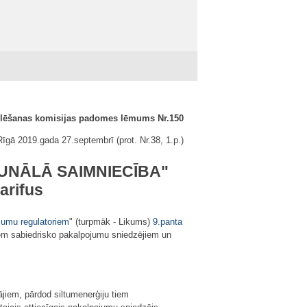
ulēšanas komisijas padomes lēmums Nr.150
Rīgā 2019.gada 27.septembrī (prot. Nr.38, 1.p.)
KOMUNĀLĀ SAIMNIECĪBA"
arifus
jumu regulatoriem
" (turpmāk - Likums)
9.panta
iem sabiedrisko pakalpojumu sniedzējiem un
ājiem, pārdod siltumenerģiju tiem