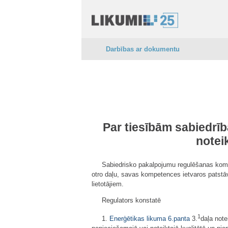
Darbības ar dokumentu
Par tiesībām sabiedr
notei
Sabiedrisko pakalpojumu regulēšanas komis
otro daļu, savas kompetences ietvaros patstā
lietotājiem.
Regulators konstatē
1
1.
Enerģētikas likuma
6.panta
3.
daļa note