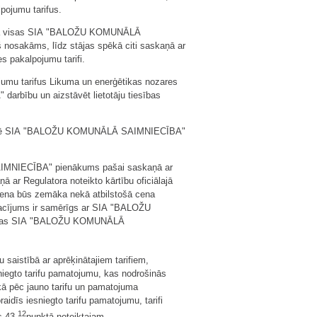
ojumu tarifus.
rtēja visas SIA "BALOŽU KOMUNĀLĀ
nosakāms, līdz stājas spēkā citi saskaņā ar
 pakalpojumu tarifi.
mu tarifus Likuma un enerģētikas nozares
rbību un aizstāvēt lietotāju tiesības
nozīmē SIA "BALOŽU KOMUNĀLĀ SAIMNIECĪBA"
 SAIMNIECĪBA" pienākums pašai saskaņā ar
ņā ar Regulatora noteikto kārtību oficiālajā
s cena būs zemāka nekā atbilstošā cena
osacījums ir samērīgs ar SIA "BALOŽU
iesības SIA "BALOŽU KOMUNĀLĀ
 saistībā ar aprēķinātajiem tarifiem,
sniegto tarifu pamatojumu, kas nodrošinās
ā pēc jauno tarifu un pamatojuma
s iesniegto tarifu pamatojumu, tarifi
12