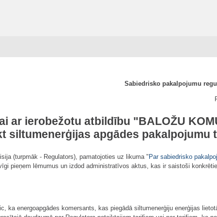
Sabiedrisko pakalpojumu reg
ībai ar ierobežotu atbildību "BALOŽU 
kt siltumenerģijas apgādes pakalpojumu t
ija (turpmāk - Regulators), pamatojoties uz likuma "
Par sabiedrisko pakalpo
vīgi pieņem lēmumus un izdod administratīvos aktus, kas ir saistoši konkrēt
ic, ka energoapgādes komersants, kas piegādā siltumenerģiju enerģijas lietot