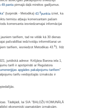
oteicis attiecīgais pakalpojumu sniedzējs
a
49.panta
pirmajā daļā minētos gadījumus.
8
ika
" (turpmāk - Metodika)
43.
punkta
izriet, ka
teiktu termiņu atļauju komersantam pašam
eriodu komersanta iesniedzamajai informācijai
auniem tarifiem, tad ne vēlāk kā 30 dienas
ajai pašvaldībai iedzīvotāju informēšanai un
9
jiem tarifiem, iesniedzot Metodikas 43.
1. līdz
, juridiskā adrese: Krišjāņa Barona iela 1,
tarifi ir apstiprināti ar Regulatora
menerģijas apgādes pakalpojumu tarifiem
"
alpojumu tarifu veidojošajās izmaksās ir
iedalījās.
maiņas. Tādējādi, lai SIA "BALOŽU KOMUNĀLĀ
s atbilst ekonomiski pamatotām izmaksām,