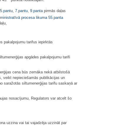
 43.
punktā noteiktajam.
5.pantu
,
7.pantu
,
9.panta
pirmās daļas
ministratīvā procesa likuma
55.panta
daļu,
pakalpojumu tarifus iepirktās
siltumenerģijas apgādes pakalpojumu tarifi
rģijas cena būs zemāka nekā atbilstošā
s, veikt nepieciešamās publikācijas un
uno saražotās siltumenerģijas tarifu saskaņā ar
jas nosacījumu, Regulators var atcelt šo
na uzzina vai tai vajadzēja uzzināt par