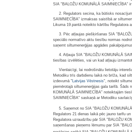
SIA "BALOŽU KOMUNĀLĀ SAIMNIECĪBA" ir pamato
2. Regulators secina, ka būtisks nosacī
SAIMNIECĪBA" izmaksas saistībā ar siltumene
Likuma 19.pantā noteikto kārtību Regulator
3. Pēc atļaujas piešķiršanas SIA "BALOŽ
speciālo normatīvo aktu tiesību normas nodr
saņemt siltumenerģijas apgādes pakalpojumus 
4. Atļauja SIA "BALOŽU KOMUNĀLĀ SAIMN
tiesības izvēlēties, vai un kad atļauju izmantot
Vienlaicīgi, lai nodrošinātu lietotāju 
Metodiku trīs darbdienu laikā no brīža, kad sil
izdevumā "
Latvijas Vēstnesis
", noteikt siltu
piemērotajā siltumenerģijas gala tarifā. Šād
KOMUNĀLĀ SAIMNIECĪBA" noteiktajām tiesībām
SAIMNIECĪBA" saskaņā ar Metodiku savlaicīgi
5. Saņemot no SIA "BALOŽU KOMUNĀLĀ 
Regulators 21 dienas laikā pēc jauno tarifu u
Regulatora uzraudzību pār SIA "BALOŽU KOMU
saņemšanas pieņems lēmumu par SIA "BALOŽU K