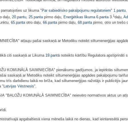
IECĪBA" noteiktajā termiņā, un Regulators rīkosies atbilstoši Metodikas
 pamatojoties uz likuma "
Par sabiedrisko pakalpojumu regulatoriem
"
1.pantu
,
1
o daļu,
20.pantu
,
25.panta
pirmo daļu,
Enerģētikas likuma
6.panta
3.
daļu,
Ad
unktu,
65.panta
otro daļu,
66.panta
pirmo daļu,
68.panta
pirmo, otro un trešo 
ECĪBA" atļauju pašai saskaņā ar Metodiku noteikt siltumenerģijas apgādes 
spēkā citi saskaņā ar Likuma
19.pantā
noteikto kārtību Regulatora apstiprināti 
ALOŽU KOMUNĀLĀ SAIMNIECĪBA" pienākumu gadījumos, ja iepirktās siltumene
 pašai saskaņā ar Metodiku noteikt siltumenerģijas apgādes pakalpojumu tarifu
u trīs darbdienu laikā no brīža, kad siltumenerģijas ražotājs ir publicējis ja
ā "
Latvijas Vēstnesis
".
vai SIA "BALOŽU KOMUNĀLĀ SAIMNIECĪBA" neievēro normatīvos aktus un atļau
īdi.
istratīvajā apgabaltiesā viena mēneša laikā no dienas, kad ieinteresētā perso