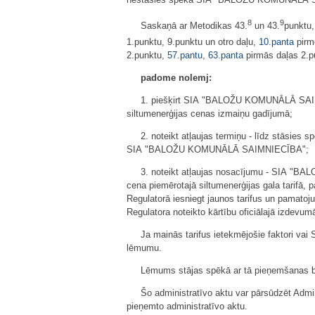
nestāsies spēkā SIA "BALOŽU KOMUNĀLĀ SAIMN
8
9
Saskaņā ar Metodikas 43.
un 43.
punktu,
1.punktu, 9.punktu un otro daļu,
10.panta
pirm
2.punktu,
57.pantu
,
63.panta
pirmās daļas 2.p
padome nolemj:
1. piešķirt SIA "BALOŽU KOMUNĀLĀ SAIMNI
siltumenerģijas cenas izmaiņu gadījumā;
2. noteikt atļaujas termiņu - līdz stāsies 
SIA "BALOŽU KOMUNĀLĀ SAIMNIECĪBA";
3. noteikt atļaujas nosacījumu - SIA "B
cena piemērotajā siltumenerģijas gala tarifā,
Regulatorā iesniegt jaunos tarifus un pamatojum
Regulatora noteikto kārtību oficiālajā izdevum
Ja mainās tarifus ietekmējošie faktori 
lēmumu.
Lēmums stājas spēkā ar tā pieņemšanas br
Šo administratīvo aktu var pārsūdzēt Admin
pieņemto administratīvo aktu.