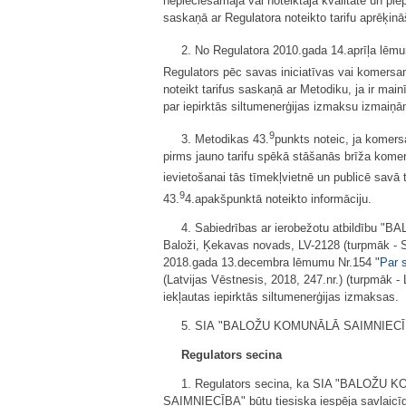
nepieciešamajā vai noteiktajā kvalitātē un pie
saskaņā ar Regulatora noteikto tarifu aprēķin
2. No Regulatora 2010.gada 14.aprīļa lēmu
Regulators pēc savas iniciatīvas vai komersan
noteikt tarifus saskaņā ar Metodiku, ja ir mai
par iepirktās siltumenerģijas izmaksu izmaiņā
9
3. Metodikas 43.
punkts noteic, ja komers
pirms jauno tarifu spēkā stāšanās brīža komers
ievietošanai tās tīmekļvietnē un publicē savā 
9
43.
4.apakšpunktā noteikto informāciju.
4. Sabiedrības ar ierobežotu atbildību "
Baloži, Ķekavas novads, LV-2128 (turpmāk - 
2018.gada 13.decembra lēmumu Nr.154 "
Par 
(Latvijas Vēstnesis, 2018, 247.nr.) (turpmāk 
iekļautas iepirktās siltumenerģijas izmaksas.
5. SIA "BALOŽU KOMUNĀLĀ SAIMNIECĪBA" pi
Regulators secina
1. Regulators secina, ka SIA "BALOŽU K
SAIMNIECĪBA" būtu tiesiska iespēja savlaicīg