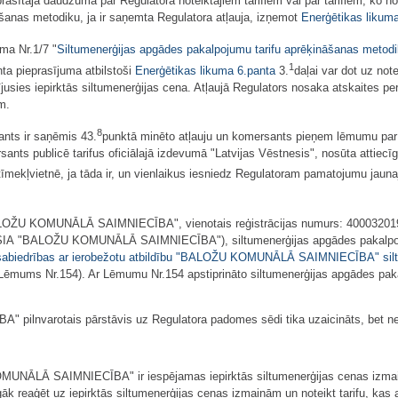
prasītajā daudzumā par Regulatora noteiktajiem tarifiem vai par tarifiem, ko n
āšanas metodiku, ja ir saņemta Regulatora atļauja, izņemot
Enerģētikas likum
ma Nr.1/7 "
Siltumenerģijas apgādes pakalpojumu tarifu aprēķināšanas metod
1
ta pieprasījuma atbilstoši
Enerģētikas likuma
6.panta
3.
daļai var dot uz no
nījusies iepirktās siltumenerģijas cena. Atļaujā Regulators nosaka atskaites p
m.
8
ants ir saņēmis 43.
punktā minēto atļauju un komersants pieņem lēmumu par j
ants publicē tarifus oficiālajā izdevumā "Latvijas Vēstnesis", nosūta attiecīg
tīmekļvietnē, ja tāda ir, un vienlaikus iesniedz Regulatoram pamatojumu jauna
BALOŽU KOMUNĀLĀ SAIMNIECĪBA", vienotais reģistrācijas numurs: 40003201921
SIA "BALOŽU KOMUNĀLĀ SAIMNIECĪBA"), siltumenerģijas apgādes pakalpojumu 
sabiedrības ar ierobežotu atbildību "BALOŽU KOMUNĀLĀ SAIMNIECĪBA" siltu
- Lēmums Nr.154). Ar Lēmumu Nr.154 apstiprināto siltumenerģijas apgādes pak
lnvarotais pārstāvis uz Regulatora padomes sēdi tika uzaicināts, bet nep
OMUNĀLĀ SAIMNIECĪBA" ir iespējamas iepirktās siltumenerģijas cenas iz
āk reaģēt uz iepirktās siltumenerģijas cenas izmaiņām un noteikt tarifu, ka