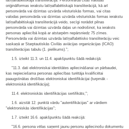
latīņalfabētiskajā transliterācijā. Personvārda citas valodas
oriģinālformas ierakstu latīņalfabētiskajā transliterācijā, kā arī
personvārda vai dzimtas uzvārda vēsturiskās formas, vai citas
valodas personvārda vai dzimtas uzvārda vēsturiskās formas ierakstu
latīņalfabētiskajā transliterācijā veido, secīgi norādot pilnas
personvārda vai dzimtas uzvārda daļas un nodrošinot, ka ieraksts
personas apliecībā kopā ar atstarpēm nepārsniedz 75 zīmes.
Personvārda vai dzimtas uzvārda latīņalfabētisko transliterāciju veic
saskaņā ar Starptautiskās Civilās aviācijas organizācijas (ICAO)
transliterācijas tabulu (1. pielikums).";
1.5. izteikt 11.3. un 11.4. apakšpunktu šādā redakcijā:
"11.3. dati elektroniskai identitātes apliecināšanai un pārbaudei,
kas nepieciešama personas apliecības turētāja kvalificētai
paaugstinātas drošības elektroniskai identifikācijai (turpmāk -
elektroniskā identifikācija);
11.4. elektroniskās identifikācijas sertifikāts;";
1.6. aizstāt 12. punktā vārdu "autentifikācijas" ar vārdiem
"elektroniskās identifikācijas";
1.7. izteikt 16.6. apakšpunktu šādā reakcijā:
"16.6. persona vēlas saņemt jaunu personu apliecinošu dokumentu