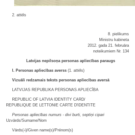
2. attēls
8. pielikums
Ministru kabineta
2012. gada 21. februāra
noteikumiem Nr. 134
Latvijas nepilsoņa personas apliecības paraugs
I. Personas apliecības averss
(1. attēls)
Vizuāli redzamais teksts personas apliecības aversā
LATVIJAS REPUBLIKA PERSONAS APLIECĪBA
REPUBLIC OF LATVIA IDENTITY CARD/
REPUBLIQUE DE LETTONIE CARTE D'IDENTITE
Personas apliecības numurs - divi burti, septiņi cipari
Uzvārds/Surname/Nom
Vārds(-i)/Given name(s)/Prénom(s)