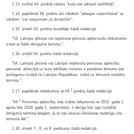
1.13. svītrot 44. punktā vārdus "kurā nav iekļauti sertifikāti";
1.14. papildināt 49. punktu aiz vārdiem "atļaujas saņemšanai" ar
vārdiem "vai ceļojumam uz ārvalstīm";
1.15. izteikt 53. punkta ievaddaļu šādā redakcijā:
"53. Latvijas pilsoņa vai nepilsoņa personu apliecinošu dokumentu
izdod ar šādu derīguma termiņu:";
1.16. izteikt 54. punktu šādā redakcijā:
"54. Latvijas pilsoņa vai Latvijas nepilsoņa personas apliecību
personai, attiecībā uz kuru iekšlietu ministrs ir pieņēmis lēmumu par
aizliegumu izceļot no Latvijas Republikas, izdod uz lēmumā norādīto
termiņu.";
1
1.17. papildināt noteikumus ar 64.
punktu šādā redakcijā:
1
"64.
Personas apliecība, kas izdota laikposmā no 2012. gada 1.
aprīļa līdz 2019. gada 1. septembrim, ir derīga līdz tajā norādītā
derīguma termiņa beigām, ja tā nav kļuvusi lietošanai nederīga cita
iemesla dēļ.";
1.18. izteikt 7., 8. un 9. pielikumu šādā redakcijā: