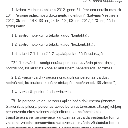
un 6. panta septīto daļu
1. Izdarīt Ministru kabineta 2012. gada 21. februāra noteikumos Nr.
134 "Personu apliecinošu dokumentu noteikumi" (Latvijas Vēstnesis,
2012, 35. nr.; 2013, 33. nr.; 2015, 19., 93. nr.; 2017, 173. nr.) šādus
grozījumus:
1.1. svītrot noteikumu tekstā vārdu "kontakta";
1.2. svītrot noteikumu tekstā vārdu "bezkontakta";
1.3. izteikt 2.1.1. un 2.1.2. apakšpunktu šādā redakcijā:
"2.1.1. uzvārds - secīgi norāda personas uzvārda pilnas daļas,
nodrošinot, ka ieraksts kopā ar atstarpēm nepārsniedz 32 zīmes;
2.1.2. vārds (vārdi) - secīgi norāda pilnus personas vārdus,
nodrošinot, ka ieraksts kopā ar atstarpēm nepārsniedz 36 zīmes;";
1.4. izteikt 8. punktu šādā redakcijā:
"8. Ja persona vēlas, personu apliecinošā dokumentā (izņemot
Savienības pilsoņa personas apliecību un uzturēšanās atļauju) iekļauj
personvārda citas valodas oriģinālformu latīņalfabētiskajā
transliterācijā vai personvārda vai dzimtas uzvārda vēsturisko formu,
vai citas valodas personvārda vai dzimtas uzvārda vēsturisko formu