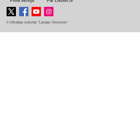
Pilnā versija
Par Likumi.lv
© Oficiālais izdevējs "Latvijas Vēstnesis"