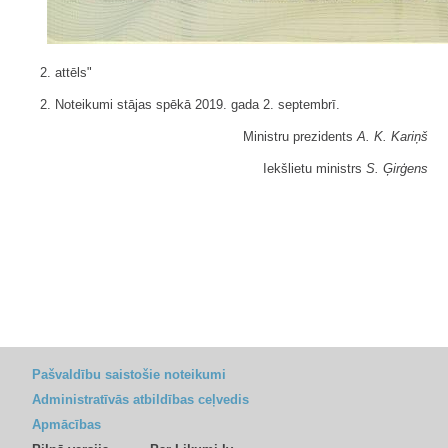
2. attēls"
2. Noteikumi stājas spēkā 2019. gada 2. septembrī.
Ministru prezidents
A. K. Kariņš
Iekšlietu ministrs
S. Ģirģens
Pašvaldību saistošie noteikumi
Administratīvās atbildības ceļvedis
Apmācības