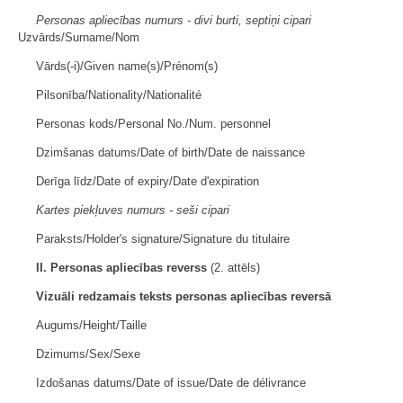
Personas apliecības numurs - divi burti, septiņi cipari
Uzvārds/Surname/Nom
Vārds(-i)/Given name(s)/Prénom(s)
Pilsonība/Nationality/Nationalité
Personas kods/Personal No./Num. personnel
Dzimšanas datums/Date of birth/Date de naissance
Derīga līdz/Date of expiry/Date d'expiration
Kartes piekļuves numurs - seši cipari
Paraksts/Holder's signature/Signature du titulaire
II. Personas apliecības reverss
(2. attēls)
Vizuāli redzamais teksts personas apliecības reversā
Augums/Height/Taille
Dzimums/Sex/Sexe
Izdošanas datums/Date of issue/Date de délivrance