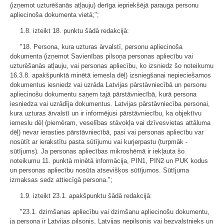
(izņemot uzturēšanās atļauju) derīga iepriekšējā parauga personu
apliecinoša dokumenta vietā;";
1.8. izteikt 18. punktu šādā redakcijā:
"18. Persona, kura uzturas ārvalstī, personu apliecinoša
dokumenta (izņemot Savienības pilsoņa personas apliecību vai
uzturēšanās atļauju, vai personas apliecību, ko izsniedz šo noteikumu
16.3.8. apakšpunktā minētā iemesla dēļ) izsniegšanai nepieciešamos
dokumentus iesniedz vai uzrāda Latvijas pārstāvniecībā un personu
apliecinošu dokumentu saņem tajā pārstāvniecībā, kurā persona
iesniedza vai uzrādīja dokumentus. Latvijas pārstāvniecība personai,
kura uzturas ārvalstī un ir informējusi pārstāvniecību, ka objektīvu
iemeslu dēļ (piemēram, veselības stāvokļa vai dzīvesvietas attāluma
dēļ) nevar ierasties pārstāvniecībā, pasi vai personas apliecību var
nosūtīt ar ierakstītu pasta sūtījumu vai kurjerpastu (turpmāk -
sūtījums). Ja personas apliecības mikroshēmā ir iekļauta šo
noteikumu 11. punktā minētā informācija, PIN1, PIN2 un PUK kodus
un personas apliecību nosūta atsevišķos sūtījumos. Sūtījuma
izmaksas sedz attiecīgā persona.";
1.9. izteikt 23.1. apakšpunktu šādā redakcijā:
"23.1. dzimšanas apliecību vai dzimšanu apliecinošu dokumentu,
ja persona ir Latvijas pilsonis, Latvijas nepilsonis vai bezvalstnieks un