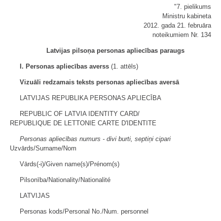
"7. pielikums
Ministru kabineta
2012. gada 21. februāra
noteikumiem Nr. 134
Latvijas pilsoņa personas apliecības paraugs
I. Personas apliecības averss
(1. attēls)
Vizuāli redzamais teksts personas apliecības aversā
LATVIJAS REPUBLIKA PERSONAS APLIECĪBA
REPUBLIC OF LATVIA IDENTITY CARD/
REPUBLIQUE DE LETTONIE CARTE D'IDENTITE
Personas apliecības numurs - divi burti, septiņi cipari
Uzvārds/Surname/Nom
Vārds(-i)/Given name(s)/Prénom(s)
Pilsonība/Nationality/Nationalité
LATVIJAS
Personas kods/Personal No./Num. personnel