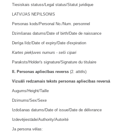
Tiesiskais statuss/Legal status/Statut juridique
LATVIJAS NEPILSONIS
Personas kods/Personal No./Num. personnel
Dzimšanas datums/Date of birth/Date de naissance
Derīga līdz/Date of expiry/Date d'expiration
Kartes piekļuves numurs - seši cipari
Paraksts/Holder's signature/Signature du titulaire
II. Personas apliecības reverss
(2. attēls)
Vizuāli redzamais teksts personas apliecības reversā
Augums/Height/Taille
Dzimums/Sex/Sexe
Izdošanas datums/Date of issue/Date de délivrance
Izdevējiestāde/Authority/Autorité
Ja persona vēlas: