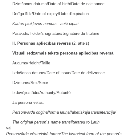
Dzimšanas datums/Date of birth/Date de naissance
Derīga līdz/Date of expiry/Date d'expiration
Kartes piekļuves numurs - seši cipari
Paraksts/Holder's signature/Signature du titulaire
II. Personas apliecības reverss
(2. attēls)
Vizuāli redzamais teksts personas apliecības reversā
Augums/Height/Taille
Izdošanas datums/Date of issue/Date de délivrance
Dzimums/Sex/Sexe
Izdevējiestāde/Authority/Autorité
Ja persona vēlas:
Personvārda oriģinālforma latīņalfabētiskajā transliterācijā/
The original person`s name transliterated to Latin
vai
Personvārda vēsturiskā forma/The historical form of the person's