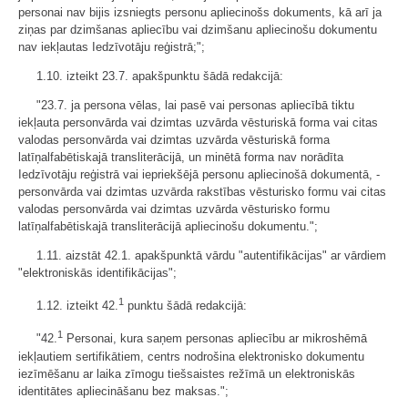
personai nav bijis izsniegts personu apliecinošs dokuments, kā arī ja
ziņas par dzimšanas apliecību vai dzimšanu apliecinošu dokumentu
nav iekļautas Iedzīvotāju reģistrā;";
1.10. izteikt 23.7. apakšpunktu šādā redakcijā:
"23.7. ja persona vēlas, lai pasē vai personas apliecībā tiktu
iekļauta personvārda vai dzimtas uzvārda vēsturiskā forma vai citas
valodas personvārda vai dzimtas uzvārda vēsturiskā forma
latīņalfabētiskajā transliterācijā, un minētā forma nav norādīta
Iedzīvotāju reģistrā vai iepriekšējā personu apliecinošā dokumentā, -
personvārda vai dzimtas uzvārda rakstības vēsturisko formu vai citas
valodas personvārda vai dzimtas uzvārda vēsturisko formu
latīņalfabētiskajā transliterācijā apliecinošu dokumentu.";
1.11. aizstāt 42.1. apakšpunktā vārdu "autentifikācijas" ar vārdiem
"elektroniskās identifikācijas";
1
1.12. izteikt 42.
punktu šādā redakcijā:
1
"42.
Personai, kura saņem personas apliecību ar mikroshēmā
iekļautiem sertifikātiem, centrs nodrošina elektronisko dokumentu
iezīmēšanu ar laika zīmogu tiešsaistes režīmā un elektroniskās
identitātes apliecināšanu bez maksas.";