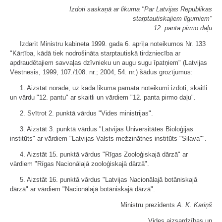
Izdoti saskaņā ar likuma "Par Latvijas Republikas
starptautiskajiem līgumiem"
12. panta pirmo daļu
Izdarīt Ministru kabineta 1999. gada 6. aprīļa noteikumos Nr. 133
"Kārtība, kādā tiek nodrošināta starptautiskā tirdzniecība ar
apdraudētajiem savvaļas dzīvnieku un augu sugu īpatņiem" (Latvijas
Vēstnesis, 1999, 107./108. nr.; 2004, 54. nr.) šādus grozījumus:
1. Aizstāt norādē, uz kāda likuma pamata noteikumi izdoti, skaitli
un vārdu "12. pantu" ar skaitli un vārdiem "12. panta pirmo daļu".
2. Svītrot 2. punktā vārdus "Vides ministrijas".
3. Aizstāt 3. punktā vārdus "Latvijas Universitātes Bioloģijas
institūts" ar vārdiem "Latvijas Valsts mežzinātnes institūts "Silava"".
4. Aizstāt 15. punktā vārdus "Rīgas Zooloģiskajā dārzā" ar
vārdiem "Rīgas Nacionālajā zooloģiskajā dārzā".
5. Aizstāt 16. punktā vārdus "Latvijas Nacionālajā botāniskajā
dārzā" ar vārdiem "Nacionālajā botāniskajā dārzā".
Ministru prezidents
A. K. Kariņš
Vides aizsardzības un