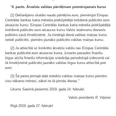
"
4. pants.
Ārvalstu valūtas pārrēķinam piemērojamais kurss
(1) Deklarējamo skaidro naudu pārrēķina
euro
, piemērojot Eiropas
Centrālās bankas katra mēneša priekšpēdējā trešdienā publicēto
euro
atsauces kursu. Eiropas Centrālās bankas katra mēneša priekšpēdējā
trešdienā publicēto
euro
atsauces kursu Valsts ieņēmumu dienests
publisko savā tīmekļvietnē. Ja minētajā dienā valūtas maiņas kurss
netiek publicēts, piemēro jaunāko publicēto valūtas maiņas kursu.
(2) Ja attiecībā uz konkrēto ārvalstu valūtu nav Eiropas Centrālās
bankas publicētā
euro
atsauces kursa, izmanto pasaules finanšu
tirgus atzīta finanšu informācijas sniedzēja periodiskajā izdevumā vai
tā tīmekļvietnē publicēto jaunāko valūtas tirgus kursu attiecībā pret
euro
.
(3) Šā panta pirmajā daļā noteikto valūtas maiņas kursu piemēro
visu nākamo mēnesi, sākot no tā pirmās dienas."
Likums Saeimā pieņemts 2019. gada 14. februārī.
Valsts prezidents
R. Vējonis
Rīgā 2019. gada 27. februārī