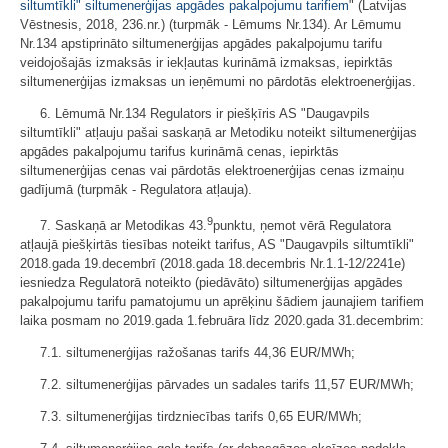
siltumtīkli" siltumenerģijas apgādes pakalpojumu tarifiem
" (Latvijas
Vēstnesis, 2018, 236.nr.) (turpmāk - Lēmums Nr.134). Ar Lēmumu
Nr.134 apstiprināto siltumenerģijas apgādes pakalpojumu tarifu
veidojošajās izmaksās ir iekļautas kurināmā izmaksas, iepirktās
siltumenerģijas izmaksas un ieņēmumi no pārdotās elektroenerģijas.
6. Lēmumā Nr.134 Regulators ir piešķīris AS "Daugavpils
siltumtīkli" atļauju pašai saskaņā ar Metodiku noteikt siltumenerģijas
apgādes pakalpojumu tarifus kurināmā cenas, iepirktās
siltumenerģijas cenas vai pārdotās elektroenerģijas cenas izmaiņu
gadījumā (turpmāk - Regulatora atļauja).
9
7. Saskaņā ar Metodikas 43.
punktu, ņemot vērā Regulatora
atļaujā piešķirtās tiesības noteikt tarifus, AS "Daugavpils siltumtīkli"
2018.gada 19.decembrī (2018.gada 18.decembris Nr.1.1-12/2241e)
iesniedza Regulatorā noteikto (piedāvāto) siltumenerģijas apgādes
pakalpojumu tarifu pamatojumu un aprēķinu šādiem jaunajiem tarifiem
laika posmam no 2019.gada 1.februāra līdz 2020.gada 31.decembrim:
7.1. siltumenerģijas ražošanas tarifs 44,36 EUR/MWh;
7.2. siltumenerģijas pārvades un sadales tarifs 11,57 EUR/MWh;
7.3. siltumenerģijas tirdzniecības tarifs 0,65 EUR/MWh;