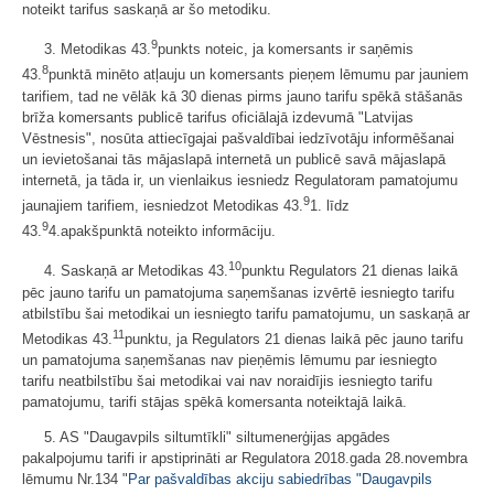
noteikt tarifus saskaņā ar šo metodiku.
9
3. Metodikas 43.
punkts noteic, ja komersants ir saņēmis
8
43.
punktā minēto atļauju un komersants pieņem lēmumu par jauniem
tarifiem, tad ne vēlāk kā 30 dienas pirms jauno tarifu spēkā stāšanās
brīža komersants publicē tarifus oficiālajā izdevumā "Latvijas
Vēstnesis", nosūta attiecīgajai pašvaldībai iedzīvotāju informēšanai
un ievietošanai tās mājaslapā internetā un publicē savā mājaslapā
internetā, ja tāda ir, un vienlaikus iesniedz Regulatoram pamatojumu
9
jaunajiem tarifiem, iesniedzot Metodikas 43.
1. līdz
9
43.
4.apakšpunktā noteikto informāciju.
10
4. Saskaņā ar Metodikas 43.
punktu Regulators 21 dienas laikā
pēc jauno tarifu un pamatojuma saņemšanas izvērtē iesniegto tarifu
atbilstību šai metodikai un iesniegto tarifu pamatojumu, un saskaņā ar
11
Metodikas 43.
punktu, ja Regulators 21 dienas laikā pēc jauno tarifu
un pamatojuma saņemšanas nav pieņēmis lēmumu par iesniegto
tarifu neatbilstību šai metodikai vai nav noraidījis iesniegto tarifu
pamatojumu, tarifi stājas spēkā komersanta noteiktajā laikā.
5. AS "Daugavpils siltumtīkli" siltumenerģijas apgādes
pakalpojumu tarifi ir apstiprināti ar Regulatora 2018.gada 28.novembra
lēmumu Nr.134 "
Par pašvaldības akciju sabiedrības "Daugavpils