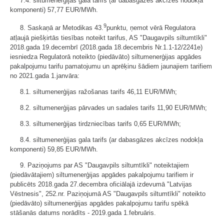
7.4. siltumenerģijas gala tarifs (ar dabasgāzes akcīzes nodokļa
komponenti) 57,77 EUR/MWh.
9
8. Saskaņā ar Metodikas 43.
punktu, ņemot vērā Regulatora
atļaujā piešķirtās tiesības noteikt tarifus, AS "Daugavpils siltumtīkli"
2018.gada 19.decembrī (2018.gada 18.decembris Nr.1.1-12/2241e)
iesniedza Regulatorā noteikto (piedāvāto) siltumenerģijas apgādes
pakalpojumu tarifu pamatojumu un aprēķinu šādiem jaunajiem tarifiem
no 2021.gada 1.janvāra:
8.1. siltumenerģijas ražošanas tarifs 46,11 EUR/MWh;
8.2. siltumenerģijas pārvades un sadales tarifs 11,90 EUR/MWh;
8.3. siltumenerģijas tirdzniecības tarifs 0,65 EUR/MWh;
8.4. siltumenerģijas gala tarifs (ar dabasgāzes akcīzes nodokļa
komponenti) 59,85 EUR/MWh.
9. Paziņojums par AS "Daugavpils siltumtīkli" noteiktajiem
(piedāvātajiem) siltumenerģijas apgādes pakalpojumu tarifiem ir
publicēts 2018.gada 27.decembra oficiālajā izdevumā "Latvijas
Vēstnesis", 252.nr. Paziņojumā AS "Daugavpils siltumtīkli" noteikto
(piedāvāto) siltumenerģijas apgādes pakalpojumu tarifu spēkā
stāšanās datums norādīts - 2019.gada 1.februāris.