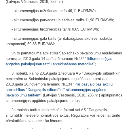
(Latvijas Vēstnesis, 2018, 252.nr.):
- siltumenerģijas ražošanas tarifs 46,11 EUR/MWh;
- siltumenerģijas pārvades un sadales tarifs 11,90 EUR/MWh;
- siltumenerģijas tirdzniecības tarifs 0,65 EUR/MWh;
- siltumenerģijas gala tarifs (ar dabasgāzes akcīzes nodokļa
komponenti) 59,85 EUR/MWh,
un to pamatojuma atbilstību Sabiedrisko pakalpojumu regulēšanas
komisijas 2010.gada 14.aprīļa lēmumam Nr.1/7 "
Siltumenerģijas
apgādes pakalpojumu tarifu aprēķināšanas metodika
";
3. noteikt, ka no 2019.gada 1.februāra AS "Daugavpils siltumtīkli"
nepiemēro ar Sabiedrisko pakalpojumu regulēšanas komisijas
2018.gada 28.novembra lēmumu Nr.134 "
Par pašvaldības akciju
sabiedrības "Daugavpils siltumtīkli" siltumenerģijas apgādes
pakalpojumu tarifiem
" (Latvijas Vēstnesis, 2018, 236.nr.) apstiprinātos
siltumenerģijas apgādes pakalpojumu tarifus.
Ja mainās tarifus ietekmējošie faktori vai AS "Daugavpils
siltumtīkli" neievēro normatīvos aktus, Regulators var ierosināt tarifu
pārskatīšanu vai atcelt šo lēmumu.