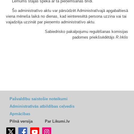
Lēmums stājas spēkā ar tā pieņemšanas brīdi.
Šo administratīvo aktu var pārsūdzēt Administratīvajā apgabaltiesā
viena mēneša laikā no dienas, kad ieinteresētā persona uzzina vai tai
vajadzēja uzzināt par pieņemto administratīvo aktu.
Sabiedrisko pakalpojumu regulēšanas komisijas
padomes priekšsēdētājs
R.Irklis
Pašvaldību saistošie noteikumi
Administratīvās atbildības ceļvedis
Apmācības
Pilnā versija
Par Likumi.lv