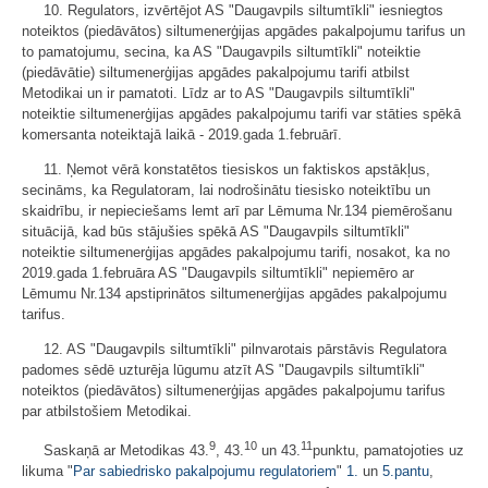
10. Regulators, izvērtējot AS "Daugavpils siltumtīkli" iesniegtos
noteiktos (piedāvātos) siltumenerģijas apgādes pakalpojumu tarifus un
to pamatojumu, secina, ka AS "Daugavpils siltumtīkli" noteiktie
(piedāvātie) siltumenerģijas apgādes pakalpojumu tarifi atbilst
Metodikai un ir pamatoti. Līdz ar to AS "Daugavpils siltumtīkli"
noteiktie siltumenerģijas apgādes pakalpojumu tarifi var stāties spēkā
komersanta noteiktajā laikā - 2019.gada 1.februārī.
11. Ņemot vērā konstatētos tiesiskos un faktiskos apstākļus,
secināms, ka Regulatoram, lai nodrošinātu tiesisko noteiktību un
skaidrību, ir nepieciešams lemt arī par Lēmuma Nr.134 piemērošanu
situācijā, kad būs stājušies spēkā AS "Daugavpils siltumtīkli"
noteiktie siltumenerģijas apgādes pakalpojumu tarifi, nosakot, ka no
2019.gada 1.februāra AS "Daugavpils siltumtīkli" nepiemēro ar
Lēmumu Nr.134 apstiprinātos siltumenerģijas apgādes pakalpojumu
tarifus.
12. AS "Daugavpils siltumtīkli" pilnvarotais pārstāvis Regulatora
padomes sēdē uzturēja lūgumu atzīt AS "Daugavpils siltumtīkli"
noteiktos (piedāvātos) siltumenerģijas apgādes pakalpojumu tarifus
par atbilstošiem Metodikai.
9
10
11
Saskaņā ar Metodikas 43.
, 43.
un 43.
punktu, pamatojoties uz
likuma "
Par sabiedrisko pakalpojumu regulatoriem
"
1.
un
5.pantu
,