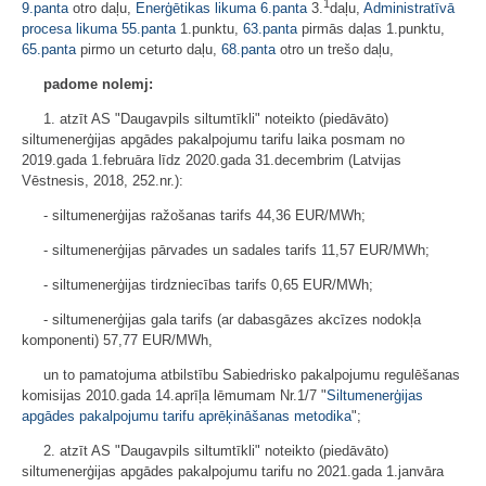
1
9.panta
otro daļu,
Enerģētikas likuma
6.panta
3.
daļu,
Administratīvā
procesa likuma
55.panta
1.punktu,
63.panta
pirmās daļas 1.punktu,
65.panta
pirmo un ceturto daļu,
68.panta
otro un trešo daļu,
padome nolemj:
1. atzīt AS "Daugavpils siltumtīkli" noteikto (piedāvāto)
siltumenerģijas apgādes pakalpojumu tarifu laika posmam no
2019.gada 1.februāra līdz 2020.gada 31.decembrim (Latvijas
Vēstnesis, 2018, 252.nr.):
- siltumenerģijas ražošanas tarifs 44,36 EUR/MWh;
- siltumenerģijas pārvades un sadales tarifs 11,57 EUR/MWh;
- siltumenerģijas tirdzniecības tarifs 0,65 EUR/MWh;
- siltumenerģijas gala tarifs (ar dabasgāzes akcīzes nodokļa
komponenti) 57,77 EUR/MWh,
un to pamatojuma atbilstību Sabiedrisko pakalpojumu regulēšanas
komisijas 2010.gada 14.aprīļa lēmumam Nr.1/7 "
Siltumenerģijas
apgādes pakalpojumu tarifu aprēķināšanas metodika
";
2. atzīt AS "Daugavpils siltumtīkli" noteikto (piedāvāto)
siltumenerģijas apgādes pakalpojumu tarifu no 2021.gada 1.janvāra