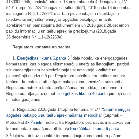
41503002945, juridiskā adrese: 18.novembra iela 4, Daugavpils, LV-
5401 (turpmāk - AS "Daugavpils siltumtīkli"), 2018.gada 18.decembra
iesniegumu Nr.1.1-12/2241e ar tam pievienotajiem noteiktajiem
(piedāvātajiem) siltumenerģijas apgādes pakalpojumu tarifu
aprēķiniem un pamatojuma dokumentiem un 2018.gada 28.decembrī
papildu informāciju un tarifu aprēķina precizējumu (2018.gada
28.decembris Nr. 1.1-12/2263e).
Regulators konstatē un secina
1
1.
Enerģētikas likuma
6.panta
3.
daļa noteic, ka energoapgādes
komersants, kas piegādā siltumenerģiju enerģijas lietotājiem, pārdod
siltumenerģiju tiem nepieciešamajā vai noteiktajā kvalitātē un
pieprasītajā daudzumā par Regulatora noteiktajiem tarifiem vai par
tarifiem, ko noteicis attiecīgais pakalpojumu sniedzējs saskaņā ar
Regulatora noteikto tarifu aprēķināšanas metodiku, ja ir saņemta
Regulatora atļauja, izņemot
Enerģētikas likuma
49.panta
pirmajā daļā
minētos gadījumus.
2. Regulatora 2010.gada 14.aprīļa lēmuma Nr.1/7 "
Siltumenerģijas
apgādes pakalpojumu tarifu aprēķināšanas metodika
" (turpmāk -
8
Metodika)
43.
punkts
noteic, ka Regulators pēc savas iniciatīvas vai
komersanta pieprasījuma atbilstoši
Enerģētikas likuma
6.panta
1
3.
daļai var dot uz noteiktu termiņu atļauju komersantam pašam