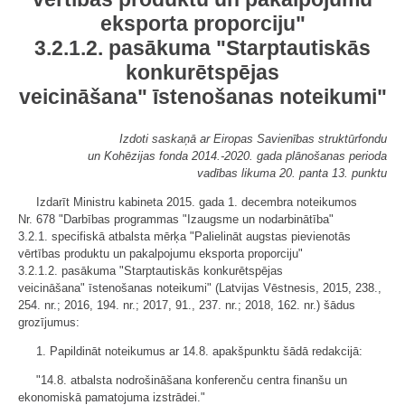
eksporta proporciju"
3.2.1.2. pasākuma "Starptautiskās
konkurētspējas
veicināšana" īstenošanas noteikumi"
Izdoti saskaņā ar Eiropas Savienības struktūrfondu
un Kohēzijas fonda 2014.-2020. gada plānošanas perioda
vadības likuma 20. panta 13. punktu
Izdarīt Ministru kabineta 2015. gada 1. decembra noteikumos
Nr. 678 "Darbības programmas "Izaugsme un nodarbinātība"
3.2.1. specifiskā atbalsta mērķa "Palielināt augstas pievienotās
vērtības produktu un pakalpojumu eksporta proporciju"
3.2.1.2. pasākuma "Starptautiskās konkurētspējas
veicināšana" īstenošanas noteikumi" (Latvijas Vēstnesis, 2015, 238.,
254. nr.; 2016, 194. nr.; 2017, 91., 237. nr.; 2018, 162. nr.) šādus
grozījumus:
1. Papildināt noteikumus ar 14.8. apakšpunktu šādā redakcijā:
"14.8. atbalsta nodrošināšana konferenču centra finanšu un
ekonomiskā pamatojuma izstrādei."