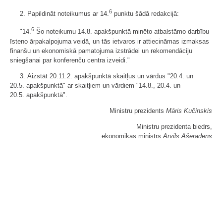
6
2. Papildināt noteikumus ar 14.
punktu šādā redakcijā:
6
"14.
Šo noteikumu 14.8. apakšpunktā minēto atbalstāmo darbību
īsteno ārpakalpojuma veidā, un tās ietvaros ir attiecināmas izmaksas
finanšu un ekonomiskā pamatojuma izstrādei un rekomendāciju
sniegšanai par konferenču centra izveidi."
3. Aizstāt 20.11.2. apakšpunktā skaitļus un vārdus "20.4. un
20.5. apakšpunktā" ar skaitļiem un vārdiem "14.8., 20.4. un
20.5. apakšpunktā".
Ministru prezidents
Māris Kučinskis
Ministru prezidenta biedrs,
ekonomikas ministrs
Arvils Ašeradens