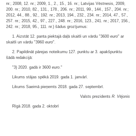
nr.; 2008, 12. nr.; 2009, 1., 2., 15., 16. nr.; Latvijas Vēstnesis, 2009,
200. nr.; 2010, 82., 131., 178., 206. nr.; 2011, 99., 144., 157., 204. nr.;
2012, 44., 88., 92., 192. nr.; 2013, 194., 232., 234. nr.; 2014, 47., 57.,
257. nr.; 2015, 42., 97., 227., 248. nr.; 2016, 123., 241. nr.; 2017, 156.,
242. nr.; 2018, 95., 111. nr.) šādus grozījumus:
1. Aizstāt 12. panta piektajā daļā skaitli un vārdu "3600
euro
" ar
skaitli un vārdu "3960
euro
".
2. Papildināt pārejas noteikumu 127. punktu ar 3. apakšpunktu
šādā redakcijā:
"3) 2020. gadā ir 3600
euro
."
Likums stājas spēkā 2019. gada 1. janvārī.
Likums Saeimā pieņemts 2018. gada 27. septembrī.
Valsts prezidents
R. Vējonis
Rīgā 2018. gada 2. oktobrī