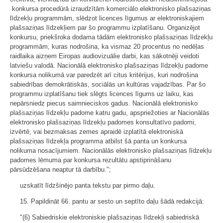
konkursa procedūrā izraudzītām komerciālo elektronisko plašsaziņas
līdzekļu programmām, slēdzot licences līgumus ar elektroniskajiem
plašsaziņas līdzekļiem par šo programmu izplatīšanu. Organizējot
konkursu, priekšroka dodama tādām elektronisko plašsaziņas līdzekļu
programmām, kuras nodrošina, ka vismaz 20 procentus no nedēļas
raidlaika aizņem Eiropas audiovizuālie darbi, kas sākotnēji veidoti
latviešu valodā. Nacionālā elektronisko plašsaziņas līdzekļu padome
konkursa nolikumā var paredzēt arī citus kritērijus, kuri nodrošina
sabiedrības demokrātiskās, sociālās un kultūras vajadzības. Par šo
programmu izplatīšanu tiek slēgts licences līgums uz laiku, kas
nepārsniedz piecus saimnieciskos gadus. Nacionālā elektronisko
plašsaziņas līdzekļu padome katru gadu, apspriežoties ar Nacionālās
elektronisko plašsaziņas līdzekļu padomes konsultatīvo padomi,
izvērtē, vai bezmaksas zemes apraidē izplatītā elektroniskā
plašsaziņas līdzekļa programma atbilst šā panta un konkursa
nolikuma nosacījumiem. Nacionālās elektronisko plašsaziņas līdzekļu
padomes lēmuma par konkursa rezultātu apstiprināšanu
pārsūdzēšana neaptur tā darbību.";
uzskatīt līdzšinējo panta tekstu par pirmo daļu.
15. Papildināt 66. pantu ar sesto un septīto daļu šādā redakcijā:
"(6) Sabiedriskie elektroniskie plašsaziņas līdzekļi sabiedriskā