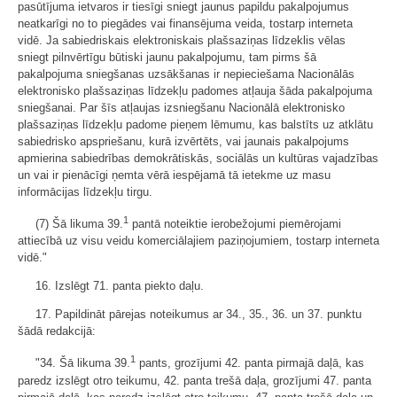
pasūtījuma ietvaros ir tiesīgi sniegt jaunus papildu pakalpojumus
neatkarīgi no to piegādes vai finansējuma veida, tostarp interneta
vidē. Ja sabiedriskais elektroniskais plašsaziņas līdzeklis vēlas
sniegt pilnvērtīgu būtiski jaunu pakalpojumu, tam pirms šā
pakalpojuma sniegšanas uzsākšanas ir nepieciešama Nacionālās
elektronisko plašsaziņas līdzekļu padomes atļauja šāda pakalpojuma
sniegšanai. Par šīs atļaujas izsniegšanu Nacionālā elektronisko
plašsaziņas līdzekļu padome pieņem lēmumu, kas balstīts uz atklātu
sabiedrisko apspriešanu, kurā izvērtēts, vai jaunais pakalpojums
apmierina sabiedrības demokrātiskās, sociālās un kultūras vajadzības
un vai ir pienācīgi ņemta vērā iespējamā tā ietekme uz masu
informācijas līdzekļu tirgu.
1
(7) Šā likuma 39.
pantā noteiktie ierobežojumi piemērojami
attiecībā uz visu veidu komerciālajiem paziņojumiem, tostarp interneta
vidē."
16. Izslēgt 71. panta piekto daļu.
17. Papildināt pārejas noteikumus ar 34., 35., 36. un 37. punktu
šādā redakcijā:
1
"34. Šā likuma 39.
pants, grozījumi 42. panta pirmajā daļā, kas
paredz izslēgt otro teikumu, 42. panta trešā daļa, grozījumi 47. panta