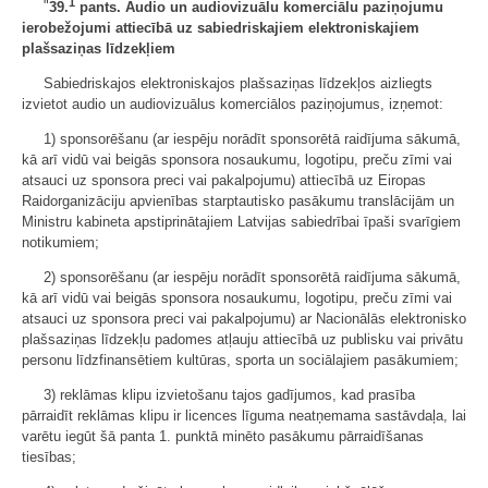
1
"
39.
pants. Audio un audiovizuālu komerciālu paziņojumu
ierobežojumi attiecībā uz sabiedriskajiem elektroniskajiem
plašsaziņas līdzekļiem
Sabiedriskajos elektroniskajos plašsaziņas līdzekļos aizliegts
izvietot audio un audiovizuālus komerciālos paziņojumus, izņemot:
1) sponsorēšanu (ar iespēju norādīt sponsorētā raidījuma sākumā,
kā arī vidū vai beigās sponsora nosaukumu, logotipu, preču zīmi vai
atsauci uz sponsora preci vai pakalpojumu) attiecībā uz Eiropas
Raidorganizāciju apvienības starptautisko pasākumu translācijām un
Ministru kabineta apstiprinātajiem Latvijas sabiedrībai īpaši svarīgiem
notikumiem;
2) sponsorēšanu (ar iespēju norādīt sponsorētā raidījuma sākumā,
kā arī vidū vai beigās sponsora nosaukumu, logotipu, preču zīmi vai
atsauci uz sponsora preci vai pakalpojumu) ar Nacionālās elektronisko
plašsaziņas līdzekļu padomes atļauju attiecībā uz publisku vai privātu
personu līdzfinansētiem kultūras, sporta un sociālajiem pasākumiem;
3) reklāmas klipu izvietošanu tajos gadījumos, kad prasība
pārraidīt reklāmas klipu ir licences līguma neatņemama sastāvdaļa, lai
varētu iegūt šā panta 1. punktā minēto pasākumu pārraidīšanas
tiesības;