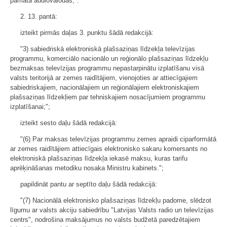
pamata audiovalodas;".
2. 13. pantā:
izteikt pirmās daļas 3. punktu šādā redakcijā:
"3) sabiedriskā elektroniskā plašsaziņas līdzekļa televīzijas
programmu, komerciālo nacionālo un reģionālo plašsaziņas līdzekļu
bezmaksas televīzijas programmu nepastarpinātu izplatīšanu visā
valsts teritorijā ar zemes raidītājiem, vienojoties ar attiecīgajiem
sabiedriskajiem, nacionālajiem un reģionālajiem elektroniskajiem
plašsaziņas līdzekļiem par tehniskajiem nosacījumiem programmu
izplatīšanai;";
izteikt sesto daļu šādā redakcijā:
"(6) Par maksas televīzijas programmu zemes apraidi ciparformātā
ar zemes raidītājiem attiecīgais elektronisko sakaru komersants no
elektroniskā plašsaziņas līdzekļa iekasē maksu, kuras tarifu
aprēķināšanas metodiku nosaka Ministru kabinets.";
papildināt pantu ar septīto daļu šādā redakcijā:
"(7) Nacionālā elektronisko plašsaziņas līdzekļu padome, slēdzot
līgumu ar valsts akciju sabiedrību "Latvijas Valsts radio un televīzijas
centrs", nodrošina maksājumus no valsts budžetā paredzētajiem