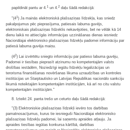
1
2
papildināt pantu ar 4.
un 4.
daļu šādā redakcijā:
1
"(4
) Ja mainās elektroniskā plašsaziņas līdzekļa, kas sniedz
pakalpojumus pēc pieprasījuma, patiesais labuma guvējs,
elektroniskais plašsaziņas līdzeklis nekavējoties, bet ne vēlāk kā 14
dienu laikā no attiecīgās informācijas uzzināšanas dienas iesniedz
Nacionālajai elektronisko plašsaziņas līdzekļu padomei informāciju par
patiesā labuma guvēja maiņu.
2
(4
) Lai izvērtētu sniegto informāciju par patieso labuma guvēju,
Padomei ir tiesības pieprasīt atzinumu no kompetentajām valsts
drošības iestādēm, Noziedzīgi iegūtu līdzekļu legalizācijas un
terorisma finansēšanas novēršanas likuma uzraudzības un kontroles
institūcijas un Starptautisko un Latvijas Republikas nacionālo sankciju
likumā noteiktajām kompetentajām institūcijām, kā arī no citu valstu
kompetentajām institūcijām."
8. Izteikt 24. panta trešo un ceturto daļu šādā redakcijā:
"(3) Elektroniskie plašsaziņas līdzekļi ievēro tos darbības
pamatnosacījumus, kurus tie iesnieguši Nacionālajai elektronisko
plašsaziņas līdzekļu padomei, lai saņemtu apraides atļauju. Ja
apraides tiesības iegūtas konkursa kārtībā, darbības