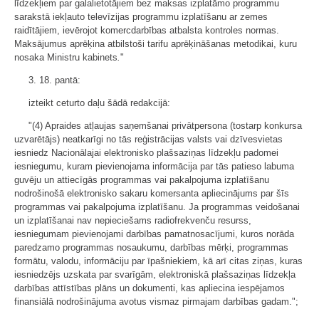
līdzekļiem par galalietotājiem bez maksas izplatāmo programmu
sarakstā iekļauto televīzijas programmu izplatīšanu ar zemes
raidītājiem, ievērojot komercdarbības atbalsta kontroles normas.
Maksājumus aprēķina atbilstoši tarifu aprēķināšanas metodikai, kuru
nosaka Ministru kabinets
.
"
3. 18. pantā:
izteikt ceturto daļu šādā redakcijā:
"(4) Apraides atļaujas saņemšanai privātpersona (tostarp konkursa
uzvarētājs) neatkarīgi no tās reģistrācijas valsts vai dzīvesvietas
iesniedz Nacionālajai elektronisko plašsaziņas līdzekļu padomei
iesniegumu, kuram pievienojama informācija par tās patieso labuma
guvēju un attiecīgās programmas vai pakalpojuma izplatīšanu
nodrošinošā elektronisko sakaru komersanta apliecinājums par šīs
programmas vai pakalpojuma izplatīšanu. Ja programmas veidošanai
un izplatīšanai nav nepieciešams radiofrekvenču resurss,
iesniegumam pievienojami darbības pamatnosacījumi, kuros norāda
paredzamo programmas nosaukumu, darbības mērķi, programmas
formātu, valodu, informāciju par īpašniekiem, kā arī citas ziņas, kuras
iesniedzējs uzskata par svarīgām, elektroniskā plašsaziņas līdzekļa
darbības attīstības plāns un dokumenti, kas apliecina iespējamos
finansiālā nodrošinājuma avotus vismaz pirmajam darbības gadam.";