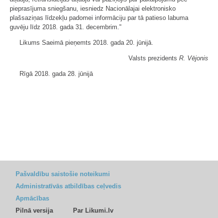
pieprasījuma sniegšanu, iesniedz Nacionālajai elektronisko
plašsaziņas līdzekļu padomei informāciju par tā patieso labuma
guvēju līdz 2018. gada 31. decembrim."
Likums Saeimā pieņemts 2018. gada 20. jūnijā.
Valsts prezidents
R. Vējonis
Rīgā 2018. gada 28. jūnijā
Pašvaldību saistošie noteikumi
Administratīvās atbildības ceļvedis
Apmācības
Pilnā versija
Par Likumi.lv