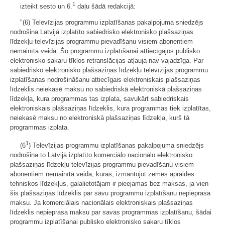
1
izteikt sesto un 6.
daļu šādā redakcijā:
"(6) Televīzijas programmu izplatīšanas pakalpojuma sniedzējs
nodrošina Latvijā izplatīto sabiedrisko elektronisko plašsaziņas
līdzekļu televīzijas programmu pievadīšanu visiem abonentiem
nemainītā veidā. Šo programmu izplatīšanai attiecīgajos publisko
elektronisko sakaru tīklos retranslācijas atļauja nav vajadzīga. Par
sabiedrisko elektronisko plašsaziņas līdzekļu televīzijas programmu
izplatīšanas nodrošināšanu attiecīgais elektroniskais plašsaziņas
līdzeklis neiekasē maksu no sabiedriskā elektroniskā plašsaziņas
līdzekļa, kura programmas tas izplata, savukārt sabiedriskais
elektroniskais plašsaziņas līdzeklis, kura programmas tiek izplatītas,
neiekasē maksu no elektroniskā plašsaziņas līdzekļa, kurš tā
programmas izplata.
1
(6
) Televīzijas programmu izplatīšanas pakalpojuma sniedzējs
nodrošina to Latvijā izplatīto komerciālo nacionālo elektronisko
plašsaziņas līdzekļu televīzijas programmu pievadīšanu visiem
abonentiem nemainītā veidā, kuras, izmantojot zemes apraides
tehniskos līdzekļus, galalietotājam ir pieejamas bez maksas, ja vien
šis plašsaziņas līdzeklis par savu programmu izplatīšanu nepieprasa
maksu. Ja komerciālais nacionālais elektroniskais plašsaziņas
līdzeklis nepieprasa maksu par savas programmas izplatīšanu, šādai
programmu izplatīšanai publisko elektronisko sakaru tīklos