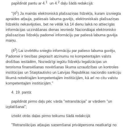
1
2
papildināt pantu ar 4.
un 4.
daļu šādā redakcijā:
1
"(4
) Ja mainās elektroniskā plašsaziņas līdzekļa, kuram izsniegta
apraides atļauja, patiesais labuma guvējs, elektroniskais plašsaziņas
līdzeklis nekavējoties, bet ne vēlāk kā 14 dienu laikā no attiecīgās
informācijas uzzināšanas dienas iesniedz Nacionālajai elektronisko
plašsaziņas līdzekļu padomei informāciju par patiesā labuma guvēja
maiņu.
2
(4
) Lai izvērtētu sniegto informāciju par patieso labuma guvēju,
Padomei ir tiesības pieprasīt atzinumu no kompetentajām valsts
drošības iestādēm, Noziedzīgi iegūtu līdzekļu legalizācijas un
terorisma finansēšanas novēršanas likuma uzraudzības un kontroles
institūcijas un Starptautisko un Latvijas Republikas nacionālo sankciju
likumā noteiktajām kompetentajām institūcijām, kā arī no citu valstu
kompetentajām institūcijām."
4. 19. pantā:
papildināt pirmo daļu pēc vārda "retranslācijai" ar vārdiem "un
izplatīšanai";
izteikt otrās daļas pirmo teikumu šādā redakcijā:
"Retranslācijas atļaujas saņemšanai privātpersona neatkarīgi no