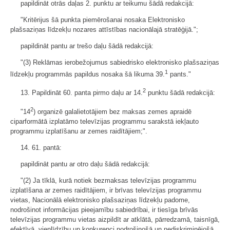
papildināt otrās daļas 2. punktu ar teikumu šādā redakcijā:
"Kritērijus šā punkta piemērošanai nosaka Elektronisko
plašsaziņas līdzekļu nozares attīstības nacionālajā stratēģijā.";
papildināt pantu ar trešo daļu šādā redakcijā:
"(3) Reklāmas ierobežojumus sabiedrisko elektronisko plašsaziņas
1
līdzekļu programmās papildus nosaka šā likuma 39.
pants."
2
13. Papildināt 60. panta pirmo daļu ar 14.
punktu šādā redakcijā:
2
"14
) organizē galalietotājiem bez maksas zemes apraidē
ciparformātā izplatāmo televīzijas programmu sarakstā iekļauto
programmu izplatīšanu ar zemes raidītājiem;".
14. 61. pantā:
papildināt pantu ar otro daļu šādā redakcijā:
"(2) Ja tīklā, kurā notiek bezmaksas televīzijas programmu
izplatīšana ar zemes raidītājiem, ir brīvas televīzijas programmu
vietas, Nacionālā elektronisko plašsaziņas līdzekļu padome,
nodrošinot informācijas pieejamību sabiedrībai, ir tiesīga brīvās
televīzijas programmu vietas aizpildīt ar atklātā, pārredzamā, taisnīgā,
efektīvā, vienlīdzību un konkurenci nodrošinošā un nediskriminējošā