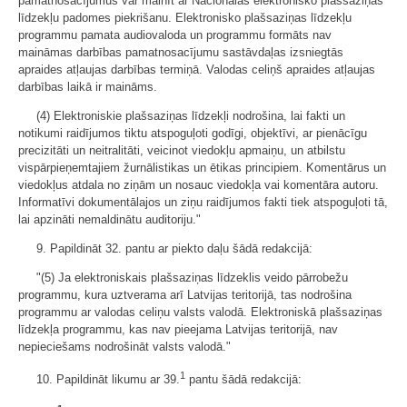
pamatnosacījumus var mainīt ar Nacionālās elektronisko plašsaziņas
līdzekļu padomes piekrišanu. Elektronisko plašsaziņas līdzekļu
programmu pamata audiovaloda un programmu formāts nav
maināmas darbības pamatnosacījumu sastāvdaļas izsniegtās
apraides atļaujas darbības termiņā. Valodas celiņš apraides atļaujas
darbības laikā ir maināms.
(4) Elektroniskie plašsaziņas līdzekļi nodrošina, lai fakti un
notikumi raidījumos tiktu atspoguļoti godīgi, objektīvi, ar pienācīgu
precizitāti un neitralitāti, veicinot viedokļu apmaiņu, un atbilstu
vispārpieņemtajiem žurnālistikas un ētikas principiem. Komentārus un
viedokļus atdala no ziņām un nosauc viedokļa vai komentāra autoru.
Informatīvi dokumentālajos un ziņu raidījumos fakti tiek atspoguļoti tā,
lai apzināti nemaldinātu auditoriju."
9. Papildināt 32. pantu ar piekto daļu šādā redakcijā:
"(5) Ja elektroniskais plašsaziņas līdzeklis veido pārrobežu
programmu, kura uztverama arī Latvijas teritorijā, tas nodrošina
programmu ar valodas celiņu valsts valodā. Elektroniskā plašsaziņas
līdzekļa programmu, kas nav pieejama Latvijas teritorijā, nav
nepieciešams nodrošināt valsts valodā."
1
10. Papildināt likumu ar 39.
pantu šādā redakcijā: