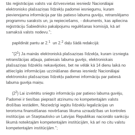
tās reģistrācijas valsts vai dzīvesvietas iesniedz Nacionālajai
elektronisko plašsaziņas līdzekļu padomei iesniegumu, kuram
pievienojama informācija par tās patieso labuma guvēju, retranslējamo
programmu saraksts un, ja nepieciešams, - dokuments, kas apliecina
reģistrāciju Sabiedrisko pakalpojumu regulēšanas komisijā, kā arī
samaksā valsts nodevu.";
1
2
papildināt pantu ar 2.
un 2.
daļu šādā redakcijā:
1
"(2
) Ja mainās elektroniskā plašsaziņas līdzekļa, kuram izsniegta
retranslācijas atļauja, patiesais labuma guvējs, elektroniskais
plašsaziņas līdzeklis nekavējoties, bet ne vēlāk kā 14 dienu laikā no
attiecīgās informācijas uzzināšanas dienas iesniedz Nacionālajai
elektronisko plašsaziņas līdzekļu padomei informāciju par patiesā
labuma guvēja maiņu.
2
(2
) Lai izvērtētu sniegto informāciju par patieso labuma guvēju,
Padomei ir tiesības pieprasīt atzinumu no kompetentajām valsts
drošības iestādēm, Noziedzīgi iegūtu līdzekļu legalizācijas un
terorisma finansēšanas novēršanas likuma uzraudzības un kontroles
institūcijas un Starptautisko un Latvijas Republikas nacionālo sankciju
likumā noteiktajām kompetentajām institūcijām, kā arī no citu valstu
kompetentajām institūcijām.";