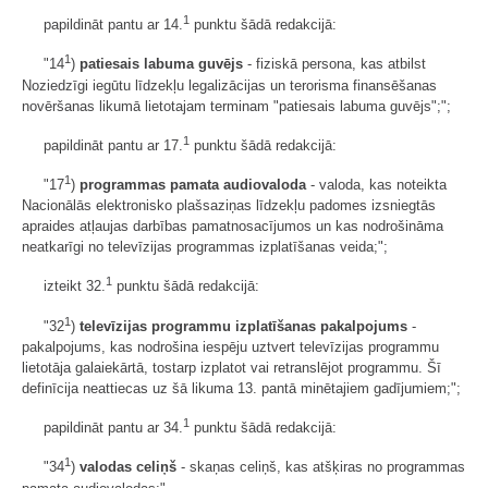
1
papildināt pantu ar 14.
punktu šādā redakcijā:
1
"14
)
patiesais labuma guvējs
- fiziskā persona, kas atbilst
Noziedzīgi iegūtu līdzekļu legalizācijas un terorisma finansēšanas
novēršanas likumā lietotajam terminam "patiesais labuma guvējs";";
1
papildināt pantu ar 17.
punktu šādā redakcijā:
1
"17
)
programmas pamata audiovaloda
- valoda, kas noteikta
Nacionālās elektronisko plašsaziņas līdzekļu padomes izsniegtās
apraides atļaujas darbības pamatnosacījumos un kas nodrošināma
neatkarīgi no televīzijas programmas izplatīšanas veida;";
1
izteikt 32.
punktu šādā redakcijā:
1
"32
)
televīzijas programmu izplatīšanas pakalpojums
-
pakalpojums, kas nodrošina iespēju uztvert televīzijas programmu
lietotāja galaiekārtā, tostarp izplatot vai retranslējot programmu. Šī
definīcija neattiecas uz šā likuma 13. pantā minētajiem gadījumiem;";
1
papildināt pantu ar 34.
punktu šādā redakcijā:
1
"34
)
valodas celiņš
- skaņas celiņš, kas atšķiras no programmas