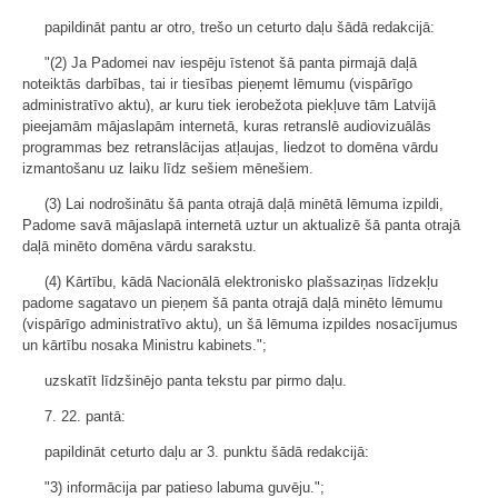
papildināt pantu ar otro, trešo un ceturto daļu šādā redakcijā:
"(2) Ja Padomei nav iespēju īstenot šā panta pirmajā daļā
noteiktās darbības, tai ir tiesības pieņemt lēmumu (vispārīgo
administratīvo aktu), ar kuru tiek ierobežota piekļuve tām Latvijā
pieejamām mājaslapām internetā, kuras retranslē audiovizuālās
programmas bez retranslācijas atļaujas, liedzot to domēna vārdu
izmantošanu uz laiku līdz sešiem mēnešiem.
(3) Lai nodrošinātu šā panta otrajā daļā minētā lēmuma izpildi,
Padome savā mājaslapā internetā uztur un aktualizē šā panta otrajā
daļā minēto domēna vārdu sarakstu.
(4) Kārtību, kādā Nacionālā elektronisko plašsaziņas līdzekļu
padome sagatavo un pieņem šā panta otrajā daļā minēto lēmumu
(vispārīgo administratīvo aktu), un šā lēmuma izpildes nosacījumus
un kārtību nosaka Ministru kabinets.";
uzskatīt līdzšinējo panta tekstu par pirmo daļu.
7. 22. pantā:
papildināt ceturto daļu ar 3. punktu šādā redakcijā:
"3) informācija par patieso labuma guvēju.";