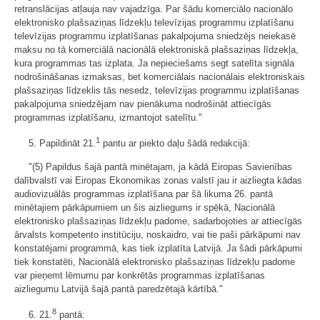
retranslācijas atļauja nav vajadzīga. Par šādu komerciālo nacionālo
elektronisko plašsaziņas līdzekļu televīzijas programmu izplatīšanu
televīzijas programmu izplatīšanas pakalpojuma sniedzējs neiekasē
maksu no tā komerciālā nacionālā elektroniskā plašsaziņas līdzekļa,
kura programmas tas izplata. Ja nepieciešams segt satelīta signāla
nodrošināšanas izmaksas, bet komerciālais nacionālais elektroniskais
plašsaziņas līdzeklis tās nesedz, televīzijas programmu izplatīšanas
pakalpojuma sniedzējam nav pienākuma nodrošināt attiecīgās
programmas izplatīšanu, izmantojot satelītu."
1
5. Papildināt 21.
pantu ar piekto daļu šādā redakcijā:
"(5) Papildus šajā pantā minētajam, ja kādā Eiropas Savienības
dalībvalstī vai Eiropas Ekonomikas zonas valstī jau ir aizliegta kādas
audiovizuālās programmas izplatīšana par šā likuma 26. pantā
minētajiem pārkāpumiem un šis aizliegums ir spēkā, Nacionālā
elektronisko plašsaziņas līdzekļu padome, sadarbojoties ar attiecīgās
ārvalsts kompetento institūciju, noskaidro, vai tie paši pārkāpumi nav
konstatējami programmā, kas tiek izplatīta Latvijā. Ja šādi pārkāpumi
tiek konstatēti, Nacionālā elektronisko plašsaziņas līdzekļu padome
var pieņemt lēmumu par konkrētās programmas izplatīšanas
aizliegumu Latvijā šajā pantā paredzētajā kārtībā."
8
6. 21.
pantā: