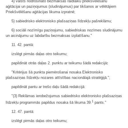
4) valsts nodrošināto bezmaksas raidlaiku priekšvēlēšanu
aģitācijai un paziņojumus (sludinājumus) par tikšanos ar vēlētājiem
Priekšvēlēšanu aģitācijas likuma izpratnē;
5) sabiedrisko elektronisko plašsaziņas līdzekļu pašreklāmu;
6) sociāli nozīmīgu paziņojumu, sabiedriskas nozīmes sludinājumu
un aicinājumu uz labdarību bezmaksas izplatīšanu."
11. 42. pantā:
izslēgt pirmās daļas otro teikumu;
papildināt otrās daļas 2. punktu ar teikumu šādā redakcijā
:
"Kritērijus šā punkta piemērošanai nosaka Elektronisko
plašsaziņas līdzekļu nozares attīstības nacionālajā stratēģijā.";
papildināt pantu ar trešo daļu šādā redakcijā:
"(3) Reklāmas ierobežojumus sabiedrisko elektronisko plašsaziņas
1
līdzekļu programmās papildus nosaka šā likuma 39.
pants."
12. 47. pantā:
izslēgt pirmās daļas otro teikumu;