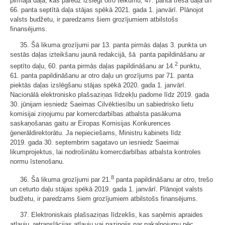
pirmajā daļā, kas paredz izslēgt otro teikumu, 47. panta trešā daļa un
66. panta septītā daļa stājas spēkā 2021. gada 1. janvārī. Plānojot
valsts budžetu, ir paredzams šiem grozījumiem atbilstošs
finansējums.
35. Šā likuma grozījumi par 13. panta pirmās daļas 3. punkta un
sestās daļas izteikšanu jaunā redakcijā, šā panta papildināšanu ar
2
septīto daļu, 60. panta pirmās daļas papildināšanu ar 14.
punktu,
61. panta papildināšanu ar otro daļu un grozījums par 71. panta
piektās daļas izslēgšanu stājas spēkā 2020. gada 1. janvārī.
Nacionālā elektronisko plašsaziņas līdzekļu padome līdz 2019. gada
30. jūnijam iesniedz Saeimas Cilvēktiesību un sabiedrisko lietu
komisijai ziņojumu par komercdarbības atbalsta pasākuma
saskaņošanas gaitu ar Eiropas Komisijas Konkurences
ģenerāldirektorātu. Ja nepieciešams, Ministru kabinets līdz
2019. gada 30. septembrim sagatavo un iesniedz Saeimai
likumprojektus, lai nodrošinātu komercdarbības atbalsta kontroles
normu īstenošanu.
8
36. Šā likuma grozījumi par 21.
panta papildināšanu ar otro, trešo
un ceturto daļu stājas spēkā 2019. gada 1. janvārī. Plānojot valsts
budžetu, ir paredzams šiem grozījumiem atbilstošs finansējums.
37. Elektroniskais plašsaziņas līdzeklis, kas saņēmis apraides
atļauju, retranslācijas atļauju vai paziņojis par pakalpojumu pēc