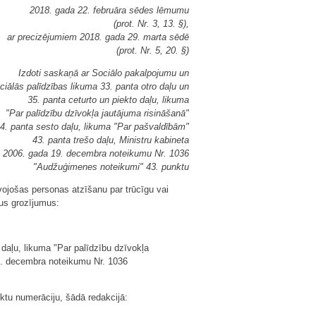
2018. gada 22. februāra sēdes lēmumu
(prot. Nr. 3, 13. §),
ar precizējumiem 2018. gada 29. marta sēdē
(prot. Nr. 5, 20. §)
Izdoti saskaņā ar Sociālo pakalpojumu un
ciālās palīdzības likuma 33. panta otro daļu un
35. panta ceturto un piekto daļu, likuma
"Par palīdzību dzīvokļa jautājuma risināšanā"
4. panta sesto daļu, likuma "Par pašvaldībām"
43. panta trešo daļu, Ministru kabineta
2006. gada 19. decembra noteikumu Nr. 1036
"Audžuģimenes noteikumi" 43. punktu
ojošas personas atzīšanu par trūcīgu vai
us grozījumus:
 daļu, likuma "Par palīdzību dzīvokļa
19. decembra noteikumu Nr. 1036
ktu numerāciju, šādā redakcijā: