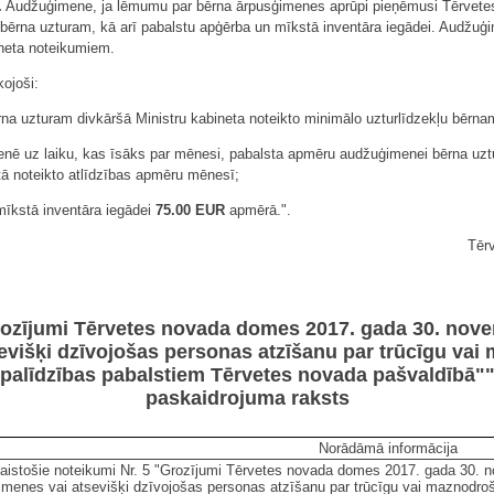
.
Audžuģimene, ja lēmumu par bērna ārpusģimenes aprūpi pieņēmusi Tērvetes 
ērna uzturam, kā arī pabalstu apģērba un mīkstā inventāra iegādei. Audžu
neta noteikumiem.
kojoši:
na uzturam divkāršā Ministru kabineta noteikto minimālo uzturlīdzekļu bērn
enē uz laiku, kas īsāks par mēnesi, pabalsta apmēru audžuģimenei bērna uzt
 noteikto atlīdzības apmēru mēnesī;
mīkstā inventāra iegādei
75.00
EUR
apmērā.".
Tēr
rozījumi Tērvetes novada domes 2017. gada 30. nov
sevišķi dzīvojošas personas atzīšanu par trūcīgu vai
palīdzības pabalstiem Tērvetes novada pašvaldībā"
paskaidrojuma raksts
Norādāmā informācija
aistošie noteikumi Nr. 5 "Grozījumi Tērvetes novada domes 2017. gada 30. 
imenes vai atsevišķi dzīvojošas personas atzīšanu par trūcīgu vai maznodroš