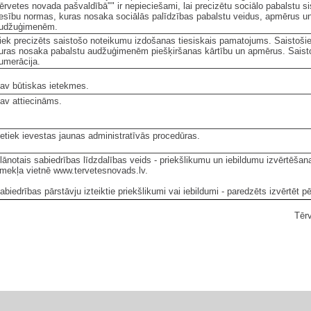
ērvetes novada pašvaldībā"" ir nepieciešami, lai precizētu sociālo pabalstu 
iesību normas, kuras nosaka sociālās palīdzības pabalstu veidus, apmērus un
udžuģimenēm.
iek precizēts saistošo noteikumu izdošanas tiesiskais pamatojums. Saistošie 
uras nosaka pabalstu audžuģimenēm piešķiršanas kārtību un apmērus. Saisto
umerācija.
av būtiskas ietekmes.
av attiecināms.
etiek ievestas jaunas administratīvās procedūras.
lānotais sabiedrības līdzdalības veids - priekšlikumu un iebildumu izvērtēša
īmekļa vietnē www.tervetesnovads.lv.
abiedrības pārstāvju izteiktie priekšlikumi vai iebildumi - paredzēts izvērtēt
Tēr