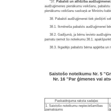
"37.
Pabalsti un atlīdzība audžuģimenei
audžuģimenes pienākumu veikšanu, pabalstu b
pienākumu veikšanu saskaņā ar Ministru kabi
38. Pabalsti audžuģimenei tiek piešķirti se
38.1. Ikmēneša pabalsts audžuģimenei bēr
38.2. Gadījumā, ja bērnu ievieto audžuģim
pamatu ņemot šo noteikumu 38.1. apakšpunktā
38.3. Ikgadējs pabalsts bērna apģērba un 
Saistošo noteikumu Nr. 5 "G
Nr. 16 "Par ģimenes vai at
Paskaidrojuma raksta sadaļas
1. Saistošo noteikumu nepieciešamības
S
pamatojums
ģ