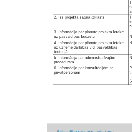
T
t
a
2. Īss projekta satura izklāsts
T
k
n
3. Informācija par plānoto projekta ietekmi
uz pašvaldības budžetu
N
4. Informācija par plānoto projekta ietekmi
N
uz uzņēmējdarbības vidi pašvaldības
teritorijā
5. Informācija par administratīvajām
N
procedūrām
6. Informācija par konsultācijām ar
P
privātpersonām
t
S
Pašvaldību saistošie noteikumi