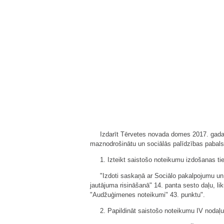
Izdarīt Tērvetes novada domes 2017. gada 
maznodrošinātu un sociālās palīdzības pabals
1. Izteikt saistošo noteikumu izdošanas t
"Izdoti saskaņā ar Sociālo pakalpojumu un 
jautājuma risināšanā" 14. panta sesto daļu, l
"Audžuģimenes noteikumi" 43. punktu".
2. Papildināt saistošo noteikumu IV nodaļu