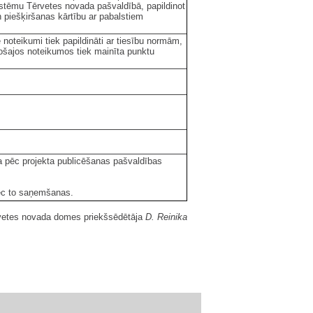
sistēmu Tērvetes novada pašvaldībā, papildinot
 piešķiršanas kārtību ar pabalstiem
noteikumi tiek papildināti ar tiesību normām,
šajos noteikumos tiek mainīta punktu
na pēc projekta publicēšanas pašvaldības
 pēc to saņemšanas.
vetes novada domes priekšsēdētāja
D. Reinika