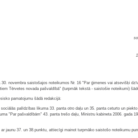
so
1
30. novembra saistošajos noteikumos Nr. 16 "Par ģimenes vai atsevišķi dzīv
tiem Tērvetes novada pašvaldībā" (turpmāk tekstā - saistošie noteikumi) šād
iesisko pamatojumu šādā redakcijā:
sociālās palīdzības likuma 33. panta otro daļu un 35. panta ceturto un piekto
ikuma "Par pašvaldībām" 43. panta trešo daļu, Ministru kabineta 2006. gada 
 ar jaunu 37. un 38.punktu, attiecīgi mainot turpmāko saistošo noteikumu pun