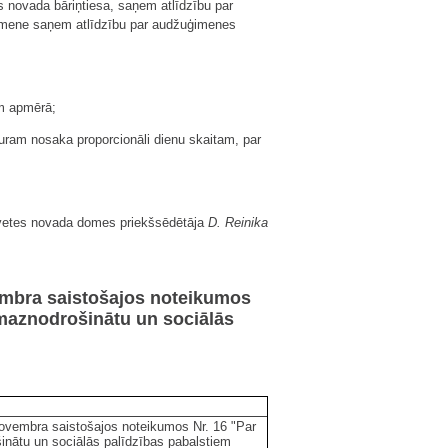
novada bāriņtiesa, saņem atlīdzību par
ģimene saņem atlīdzību par audžuģimenes
am apmērā;
uram nosaka proporcionāli dienu skaitam, par
vetes novada domes priekšsēdētāja
D. Reinika
embra saistošajos noteikumos
 maznodrošinātu un sociālās
"
novembra saistošajos noteikumos Nr. 16 "Par
inātu un sociālās palīdzības pabalstiem