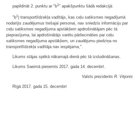
1
papildināt 2. punktu ar "b
" apakšpunktu šādā redakcijā:
1
"b
) transportlīdzekļa vadītājs, kas ceļu satiksmes negadījumā
nodarījis zaudējumus trešajai personai, nav sniedzis informāciju par
ceļu satiksmes negadījuma apstākļiem apdrošinātājam pēc tā
pieprasījuma, lai apdrošinātājs varētu pārliecināties par ceļu
satiksmes negadījuma apstākļiem, un zaudējumu piedziņa no
transportlīdzekļa vadītāja nav iespējama,".
Likums stājas spēkā nākamajā dienā pēc tā izsludināšanas.
Likums Saeimā pieņemts 2017. gada 14. decembrī.
Valsts prezidents
R. Vējonis
Rīgā 2017. gada 15. decembrī