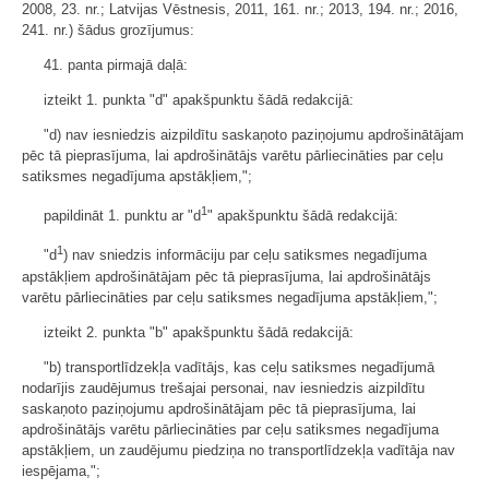
2008, 23. nr.; Latvijas Vēstnesis, 2011, 161. nr.; 2013, 194. nr.; 2016,
241. nr.) šādus grozījumus:
41. panta pirmajā daļā:
izteikt 1. punkta "d" apakšpunktu šādā redakcijā:
"d) nav iesniedzis aizpildītu saskaņoto paziņojumu apdrošinātājam
pēc tā pieprasījuma, lai apdrošinātājs varētu pārliecināties par ceļu
satiksmes negadījuma apstākļiem,";
1
papildināt 1. punktu ar "d
" apakšpunktu šādā redakcijā:
1
"d
) nav sniedzis informāciju par ceļu satiksmes negadījuma
apstākļiem apdrošinātājam pēc tā pieprasījuma, lai apdrošinātājs
varētu pārliecināties par ceļu satiksmes negadījuma apstākļiem,";
izteikt 2. punkta "b" apakšpunktu šādā redakcijā:
"b) transportlīdzekļa vadītājs, kas ceļu satiksmes negadījumā
nodarījis zaudējumus trešajai personai, nav iesniedzis aizpildītu
saskaņoto paziņojumu apdrošinātājam pēc tā pieprasījuma, lai
apdrošinātājs varētu pārliecināties par ceļu satiksmes negadījuma
apstākļiem, un zaudējumu piedziņa no transportlīdzekļa vadītāja nav
iespējama,";