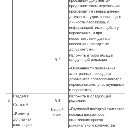
проездным документам
представителем перевозчика
производится сверка данных
документа, удостоверяющего
личность пассажира, с
информацией, имеющейся у
перевозчика, и при
несоответствии данных
пассажир к посадке не
допускается».
Изложить второй абзац в
§ 7
следующей редакции:
«Особенности применения
электронных проездных
документов согласовываются
перевозчиками, участвующими
в перевозке».
Раздел II
Изложить в следующей
6.
§ 3
редакции:
Статья 6
«Групповой поездкой считается
Второй
«Билет и
поездка пассажиров,
абзац
доплатная
оплативших проезд
квитанция»
минимального количества