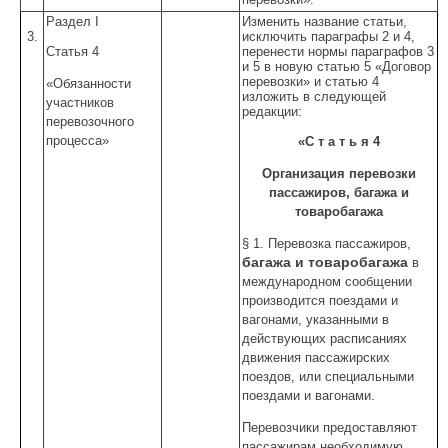
Раздел I
Изменить название статьи,
3.
исключить параграфы 2 и 4,
Статья 4
перенести нормы параграфов 3
и 5 в новую статью 5 «Договор
перевозки» и статью 4
«Обязанности
изложить в следующей
участников
редакции:
перевозочного
процесса»
«С т а т ь я 4
Организация перевозки
пассажиров, багажа и
товаробагажа
§ 1. Перевозка пассажиров,
багажа и товаробагажа
в
международном сообщении
производится поездами и
вагонами, указанными в
действующих расписаниях
движения пассажирских
поездов, или специальными
поездами и вагонами.
Перевозчики предоставляют
пассажирам необходимую