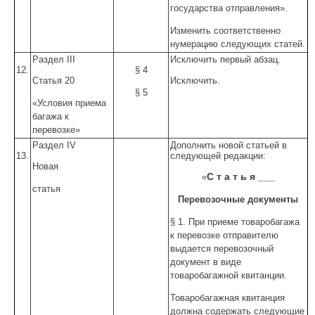
государства отправления».
Изменить соответственно
нумерацию следующих статей.
Раздел III
Исключить первый абзац.
12.
§ 4
Статья 20
Исключить.
§ 5
«Условия приема
багажа к
перевозке»
Раздел IV
Дополнить новой статьей в
13.
следующей редакции:
Новая
С т а т ь я ___
«
статья
Перевозочные документы
§ 1. При приеме товаробагажа
к перевозке отправителю
выдается перевозочный
документ в виде
товаробагажной квитанции.
Товаробагажная квитанция
должна содержать следующие