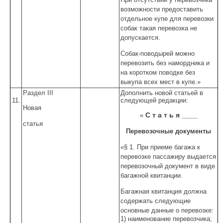
возможности предоставить
отдельное купе для перевозки
собак такая перевозка не
допускается.
Собак-поводырей можно
перевозить без намордника и
на коротком поводке без
выкупа всех мест в купе.»
Раздел III
Дополнить новой статьей в
11.
следующей редакции:
Новая
С т а т ь я ____
«
статья
Перевозочные документы
«§ 1. При приеме багажа к
перевозке пассажиру выдается
перевозочный документ в виде
багажной квитанции.
Багажная квитанция должна
содержать следующие
основные данные о перевозке:
1) наименование перевозчика;