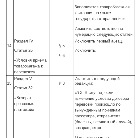
Заполняется товаробагажная
квитанция на языке
государства отправления».
Изменить соответственно
нумерацию следующих статей.
Раздел IV
Исключить первый абзац.
14.
§ 5
Статья 26
Исключить.
§ 6
«Условия приема
товаробагажа к
перевозке»
Раздел V
Изложить в следующей
15.
§ 3
редакции:
Статья 32
«§ 3. В случае, если
«Возврат
изменение условий договора
провозных
перевозки произошло по
платежей»
вынужденным причинам
пассажира, отправителя
(болезнь, несчастный случай),
возвращается:
1) исчисленная по