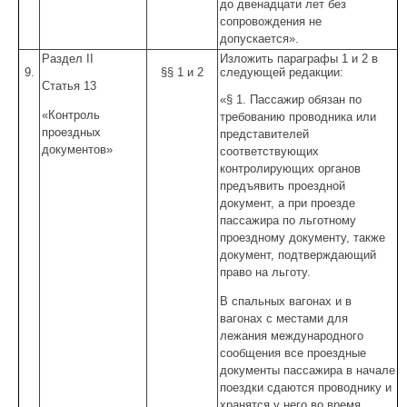
до двенадцати лет без
сопровождения не
допускается».
Раздел II
Изложить параграфы 1 и 2 в
9.
§§ 1 и 2
следующей редакции:
Статья 13
«§ 1. Пассажир обязан по
«Контроль
требованию проводника или
проездных
представителей
документов»
соответствующих
контролирующих органов
предъявить проездной
документ, а при проезде
пассажира по льготному
проездному документу, также
документ, подтверждающий
право на льготу.
В спальных вагонах и в
вагонах с местами для
лежания международного
сообщения все проездные
документы пассажира в начале
поездки сдаются проводнику и
хранятся у него во время