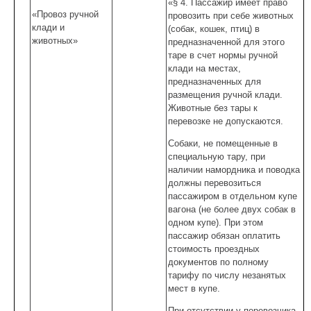
«§ 4. Пассажир имеет право
«Провоз ручной
провозить при себе животных
клади и
(собак, кошек, птиц) в
животных»
предназначенной для этого
таре в счет нормы ручной
клади на местах,
предназначенных для
размещения ручной клади.
Животные без тары к
перевозке не допускаются.
Собаки, не помещенные в
специальную тару, при
наличии намордника и поводка
должны перевозиться
пассажиром в отдельном купе
вагона (не более двух собак в
одном купе). При этом
пассажир обязан оплатить
стоимость проездных
документов по полному
тарифу по числу незанятых
мест в купе.
При отсутствии у перевозчика