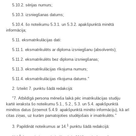
5.10.2. sērijas numurs;
5.10.3. izsniegšanas datums;
5.10.4. šo noteikumu 5.3.1. un 5.3.2. apakšpunktā minētā
informācija;
5.11. eksmatrikulācijas dati:
5.11.1. eksmatrikulēts ar diploma izsniegšanu (absolvents);
5.11.2. eksmatrikulēts bez diploma izsniegšanas;
5.11.3. eksmatrikulācijas rīkojuma numurs;
5.11.4. eksmatrikulācijas rīkojuma datums."
2. Izteikt 7. punktu šādā redakcijā:
"7. Atbildīgā persona mēneša laikā pēc imatrikulācijas studiju
kartē ieraksta šo noteikumu 5.1., 5.2., 5.3. un 5.4. apakšpunktā
minētos datus (izņemot 5.4.9. apakšpunktā minēto informāciju), kā arī
citas ziņas, uz kurām pamatojoties studējošais ir imatrikulēts."
1
3. Papildināt noteikumus ar 14.
punktu šādā redakcijā: