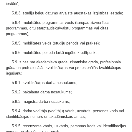
iestādē;
5.8.3. studiju beigu datums ārvalsts augstākās izglītības iestādē;
5.8.4. mobilitātes programmas veids (Eiropas Savienības
programmas, citu starptautisku/valstu programmas vai citas
programmas);
5.8.5. mobilitātes veids (studiju periods vai prakse);
5.8.6. mobilitātes perioda laikā iegūtie kredītpunkti;
5.9. ziņas par akadēmiskā grāda, zinātniskā grāda, profesionālā
grāda un profesionālās kvalifikācijas vai profesionālās kvalifikācijas
iegūšanu:
5.9.1. kvalifikācijas darba nosaukums;
5.9.2. bakalaura darba nosaukums;
5.9.3. maģistra darba nosaukums;
5.9.4. darba vadītāja (vadītāju) vārds, uzvārds, personas kods vai
identifikācijas numurs un akadēmiskais amats;
5.9.5. recenzenta vārds, uzvārds, personas kods vai identifikācijas
numurs un akadēmiskais amats;