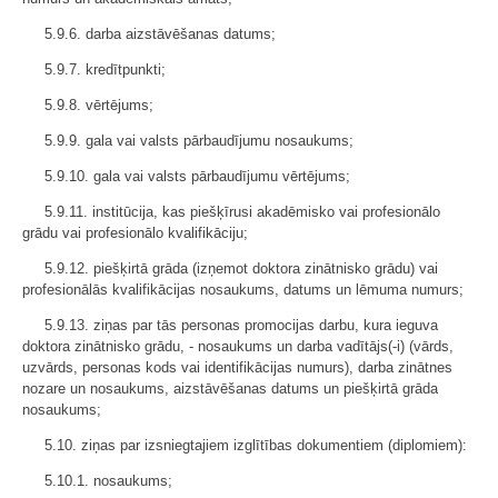
5.9.6. darba aizstāvēšanas datums;
5.9.7. kredītpunkti;
5.9.8. vērtējums;
5.9.9. gala vai valsts pārbaudījumu nosaukums;
5.9.10. gala vai valsts pārbaudījumu vērtējums;
5.9.11. institūcija, kas piešķīrusi akadēmisko vai profesionālo
grādu vai profesionālo kvalifikāciju;
5.9.12. piešķirtā grāda (izņemot doktora zinātnisko grādu) vai
profesionālās kvalifikācijas nosaukums, datums un lēmuma numurs;
5.9.13. ziņas par tās personas promocijas darbu, kura ieguva
doktora zinātnisko grādu, - nosaukums un darba vadītājs(-i) (vārds,
uzvārds, personas kods vai identifikācijas numurs), darba zinātnes
nozare un nosaukums, aizstāvēšanas datums un piešķirtā grāda
nosaukums;
5.10. ziņas par izsniegtajiem izglītības dokumentiem (diplomiem):
5.10.1. nosaukums;