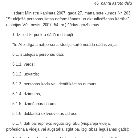
46. panta astoto daļu
Izdarīt Ministru kabineta 2007. gada 27. marta noteikumos Nr. 203
"Studējošā personas lietas noformēšanas un aktualizēšanas kārtība"
(Latvijas Vēstnesis, 2007, 54. nr.) šādus grozījumus:
1. Izteikt 5. punktu šādā redakcijā:
"5. Atbildīgā amatpersona studiju kartē norāda šādas ziņas:
5.1. studējošā personas dati:
5.1.1. vārds;
5.1.2. uzvārds;
5.1.3. personas kods vai identifikācijas numurs;
5.1.4. dzimums;
5.1.5. dzimšanas datums;
5.1.6. deklarētā dzīvesvietas adrese;
5.1.7. dati par iepriekš iegūto izglītību (vispārējā vidējā,
profesionālā vidējā vai augstākā izglītība, izglītības iegūšanas gads);