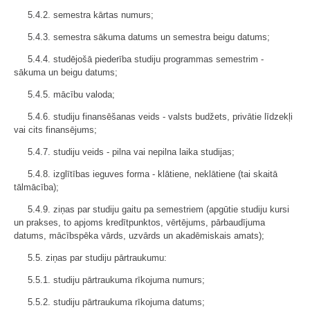
5.4.2. semestra kārtas numurs;
5.4.3. semestra sākuma datums un semestra beigu datums;
5.4.4. studējošā piederība studiju programmas semestrim -
sākuma un beigu datums;
5.4.5. mācību valoda;
5.4.6. studiju finansēšanas veids - valsts budžets, privātie līdzekļi
vai cits finansējums;
5.4.7. studiju veids - pilna vai nepilna laika studijas;
5.4.8. izglītības ieguves forma - klātiene, neklātiene (tai skaitā
tālmācība);
5.4.9. ziņas par studiju gaitu pa semestriem (apgūtie studiju kursi
un prakses, to apjoms kredītpunktos, vērtējums, pārbaudījuma
datums, mācībspēka vārds, uzvārds un akadēmiskais amats);
5.5. ziņas par studiju pārtraukumu:
5.5.1. studiju pārtraukuma rīkojuma numurs;
5.5.2. studiju pārtraukuma rīkojuma datums;