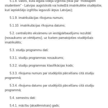
5.1.8. valsts, kurā iegūta vidējā izglītība (tikai par "mobilajiem
studentiem" - Latvijas augstskolā vai koledžā imatrikulētie studējošie,
kuri iepriekšējo izglītību ieguvuši ārpus Latvijas);
5.1.9. imatrikulācijas rīkojuma numurs;
5.1.10. imatrikulācijas rīkojuma datums;
5.2. centralizēto eksāmenu un iestājpārbaudījumu rezultāti
(nosaukums un vērtējums), uz kuriem pamatojoties studējošais
imatrikulēts;
5.3. studiju programmu dati:
5.3.1. studiju programmas nosaukums;
5.3.2. studiju programmas klasifikācijas kods;
5.3.3. rīkojuma numurs par studējošā pārcelšanu citā studiju
programmā;
5.3.4. rīkojuma datums par studējošā pārcelšanu citā studiju
programmā;
5.4. semestru dati:
5.4.1. mācību (akadēmiskais) gads;