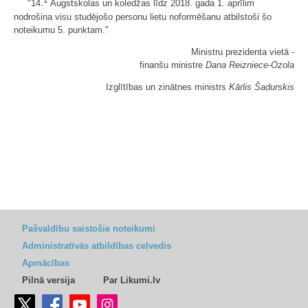
1
"14.
Augstskolas un koledžas līdz 2018. gada 1. aprīlim
nodrošina visu studējošo personu lietu noformēšanu atbilstoši šo
noteikumu 5. punktam."
Ministru prezidenta vietā -
finanšu ministre
Dana Reizniece-Ozola
Izglītības un zinātnes ministrs
Kārlis Šadurskis
Pašvaldību saistošie noteikumi
Administratīvās atbildības ceļvedis
Apmācības
Pilnā versija
Par Likumi.lv