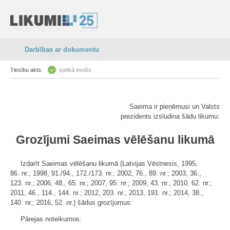
Darbības ar dokumentu
Tiesību akts:
spēkā esošs
Saeima ir pieņēmusi un Valsts
prezidents izsludina šādu likumu:
Grozījumi Saeimas vēlēšanu likumā
Izdarīt Saeimas vēlēšanu likumā (Latvijas Vēstnesis, 1995,
86. nr.; 1998, 91./94., 172./173. nr.; 2002, 76., 89. nr.; 2003, 36.,
123. nr.; 2006, 48., 65. nr.; 2007, 95. nr.; 2009, 43. nr.; 2010, 62. nr.;
2011, 46., 114., 144. nr.; 2012, 203. nr.; 2013, 191. nr.; 2014, 38.,
140. nr.; 2016, 52. nr.) šādus grozījumus:
Pārejas noteikumos: