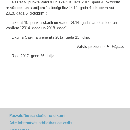
aizstāt 9. punktā vārdus un skaitļus "līdz 2014. gada 4. oktobrim"
ar vārdiem un skaitļiem "attiecīgi līdz 2014. gada 4. oktobrim vai
2018. gada 6. oktobrim";
aizstāt 10. punktā skaitli un vārdu "2014. gadā" ar skaitļiem un
vārdiem "2014. gadā un 2018. gadā".
Likums Saeimā pieņemts 2017. gada 13. jūlijā.
Valsts prezidents
R. Vējonis
Rīgā 2017. gada 26. jūlijā
Pašvaldību saistošie noteikumi
Administratīvās atbildības ceļvedis