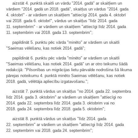
aizstāt 4. punktā skaitli un vārdu "2014. gadā" ar skaitļiem un
vārdiem "2014. gadā un 2018. gadā", skaitļus un vārdus "2014. gada
4. oktobrī" - ar vārdiem un skaitļiem "attiecīgi 2014. gada 4. oktobrī
vai 2018. gada 6. oktobrī", vārdus un skaitļus "līdz 2014. gada
11. septembrim" - ar vārdiem un skaitļiem "attiecīgi līdz 2014. gada
11. septembrim vai 2018. gada 13. septembrim";
papildināt 5. punktu pēc vārda "minēto" ar vārdiem un skaitli
"Saeimas vēlēšanu, kas notiek 2014. gadā";
papildināt 6. punktu pēc vārda "minēto" ar vārdiem un skaitli
"Saeimas vēlēšanu, kas notiek 2014. gadā" un ar otro teikumu šādā
redakcijā: "Pilsonības un migrācijas lietu pārvalde nodrošina šā likuma
pārejas noteikumu 4. punktā minēto Saeimas vēlēšanu, kas notiek
2018. gadā, vēlētāja apliecību izgatavošanu.";
aizstāt 7. punktā vārdus un skaitļus "no 2014. gada 22. septembra
līdz 2014. gada 3. oktobrim" ar vārdiem un skaitļiem "attiecīgi no
2014. gada 22. septembra līdz 2014. gada 3. oktobrim vai no
2018. gada 24. septembra līdz 2018. gada 5. oktobrim";
aizstāt 8. punktā vārdus un skaitļus "līdz 2014. gada
22. septembrim" ar vārdiem un skaitļiem "attiecīgi līdz 2014. gada
22. septembrim vai 2018. gada 24. septembrim";