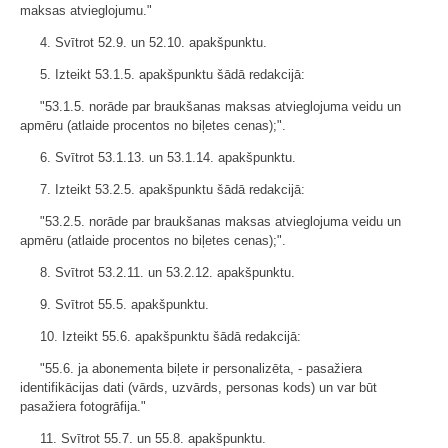
maksas atvieglojumu."
4. Svītrot 52.9. un 52.10. apakšpunktu.
5. Izteikt 53.1.5. apakšpunktu šādā redakcijā:
"53.1.5. norāde par braukšanas maksas atvieglojuma veidu un
apmēru (atlaide procentos no biļetes cenas);".
6. Svītrot 53.1.13. un 53.1.14. apakšpunktu.
7. Izteikt 53.2.5. apakšpunktu šādā redakcijā:
"53.2.5. norāde par braukšanas maksas atvieglojuma veidu un
apmēru (atlaide procentos no biļetes cenas);".
8. Svītrot 53.2.11. un 53.2.12. apakšpunktu.
9. Svītrot 55.5. apakšpunktu.
10. Izteikt 55.6. apakšpunktu šādā redakcijā:
"55.6. ja abonementa biļete ir personalizēta, - pasažiera
identifikācijas dati (vārds, uzvārds, personas kods) un var būt
pasažiera fotogrāfija."
11. Svītrot 55.7. un 55.8. apakšpunktu.