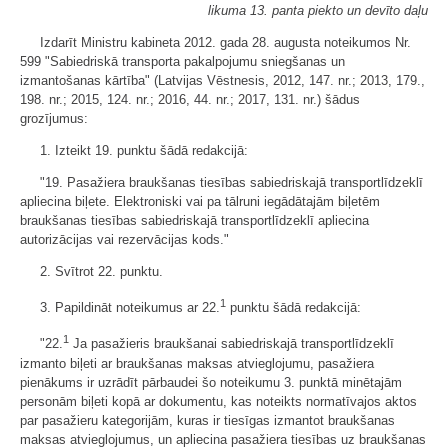
likuma 13. panta piekto un devīto daļu
Izdarīt Ministru kabineta 2012. gada 28. augusta noteikumos Nr.
599 "Sabiedriskā transporta pakalpojumu sniegšanas un
izmantošanas kārtība" (Latvijas Vēstnesis, 2012, 147. nr.; 2013, 179.,
198. nr.; 2015, 124. nr.; 2016, 44. nr.; 2017, 131. nr.) šādus
grozījumus:
1. Izteikt 19. punktu šādā redakcijā:
"19. Pasažiera braukšanas tiesības sabiedriskajā transportlīdzeklī
apliecina biļete. Elektroniski vai pa tālruni iegādātajām biļetēm
braukšanas tiesības sabiedriskajā transportlīdzeklī apliecina
autorizācijas vai rezervācijas kods."
2. Svītrot 22. punktu.
1
3. Papildināt noteikumus ar 22.
punktu šādā redakcijā:
1
"22.
Ja pasažieris braukšanai sabiedriskajā transportlīdzeklī
izmanto biļeti ar braukšanas maksas atvieglojumu, pasažiera
pienākums ir uzrādīt pārbaudei šo noteikumu 3. punktā minētajām
personām biļeti kopā ar dokumentu, kas noteikts normatīvajos aktos
par pasažieru kategorijām, kuras ir tiesīgas izmantot braukšanas
maksas atvieglojumus, un apliecina pasažiera tiesības uz braukšanas