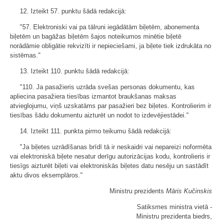
12. Izteikt 57. punktu šādā redakcijā:
"57. Elektroniski vai pa tālruni iegādātām biļetēm, abonementa
biļetēm un bagāžas biļetēm šajos noteikumos minētie biļetē
norādāmie obligātie rekvizīti ir nepieciešami, ja biļete tiek izdrukāta no
sistēmas."
13. Izteikt 110. punktu šādā redakcijā:
"110. Ja pasažieris uzrāda svešas personas dokumentu, kas
apliecina pasažiera tiesības izmantot braukšanas maksas
atvieglojumu, viņš uzskatāms par pasažieri bez biļetes. Kontrolierim ir
tiesības šādu dokumentu aizturēt un nodot to izdevējiestādei."
14. Izteikt 111. punkta pirmo teikumu šādā redakcijā:
"Ja biļetes uzrādīšanas brīdī tā ir neskaidri vai nepareizi noformēta
vai elektroniskā biļete nesatur derīgu autorizācijas kodu, kontrolieris ir
tiesīgs aizturēt biļeti vai elektroniskās biļetes datu nesēju un sastādīt
aktu divos eksemplāros."
Ministru prezidents
Māris Kučinskis
Satiksmes ministra vietā -
Ministru prezidenta biedrs,