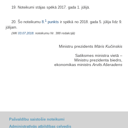
19. Noteikumi stājas spēkā 2017. gada 1. jūlijā.
1
20. Šo noteikumu
8.
punkts
ir spēkā no 2018. gada 5. jūlija līdz 9.
jūlijam.
(MK
03.07.2018.
noteikumu Nr. 388 redakcijā)
Ministru prezidents
Māris Kučinskis
Satiksmes ministra vietā –
Ministru prezidenta biedrs,
ekonomikas ministrs
Arvils Ašeradens
Pašvaldību saistošie noteikumi
Administratīvās atbildības ceļvedis