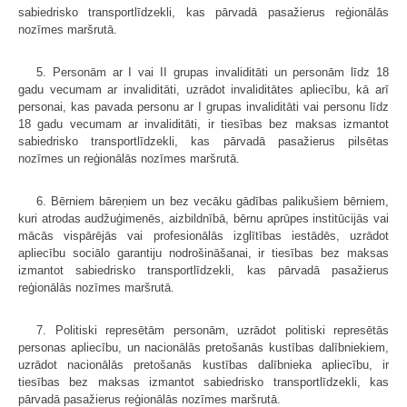
sabiedrisko transportlīdzekli, kas pārvadā pasažierus reģionālās
nozīmes maršrutā.
5. Personām ar I vai II grupas invaliditāti un personām līdz 18
gadu vecumam ar invaliditāti, uzrādot invaliditātes apliecību, kā arī
personai, kas pavada personu ar I grupas invaliditāti vai personu līdz
18 gadu vecumam ar invaliditāti, ir tiesības bez maksas izmantot
sabiedrisko transportlīdzekli, kas pārvadā pasažierus pilsētas
nozīmes un reģionālās nozīmes maršrutā.
6. Bērniem bāreņiem un bez vecāku gādības palikušiem bērniem,
kuri atrodas audžuģimenēs, aizbildnībā, bērnu aprūpes institūcijās vai
mācās vispārējās vai profesionālās izglītības iestādēs, uzrādot
apliecību sociālo garantiju nodrošināšanai, ir tiesības bez maksas
izmantot sabiedrisko transportlīdzekli, kas pārvadā pasažierus
reģionālās nozīmes maršrutā.
7. Politiski represētām personām, uzrādot politiski represētās
personas apliecību, un nacionālās pretošanās kustības dalībniekiem,
uzrādot nacionālās pretošanās kustības dalībnieka apliecību, ir
tiesības bez maksas izmantot sabiedrisko transportlīdzekli, kas
pārvadā pasažierus reģionālās nozīmes maršrutā.