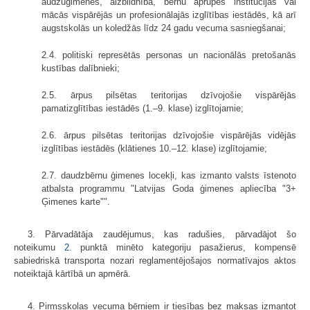
audžuģimenēs, aizbildnībā, bērnu aprūpes institūcijās vai
mācās vispārējās un profesionālajās izglītības iestādēs, kā arī
augstskolās un koledžās līdz 24 gadu vecuma sasniegšanai;
2.4. politiski represētās personas un nacionālās pretošanās
kustības dalībnieki;
2.5. ārpus pilsētas teritorijas dzīvojošie vispārējās
pamatizglītības iestādēs (1.–9. klase) izglītojamie;
2.6. ārpus pilsētas teritorijas dzīvojošie vispārējās vidējās
izglītības iestādēs (klātienes 10.–12. klase) izglītojamie;
2.7. daudzbērnu ģimenes locekļi, kas izmanto valsts īstenoto
atbalsta programmu "Latvijas Goda ģimenes apliecība "3+
Ģimenes karte"".
3. Pārvadātāja zaudējumus, kas radušies, pārvadājot šo
noteikumu
2.
punktā minēto kategoriju pasažierus, kompensē
sabiedriskā transporta nozari reglamentējošajos normatīvajos aktos
noteiktajā kārtībā un apmērā.
4. Pirmsskolas vecuma bērniem ir tiesības bez maksas izmantot