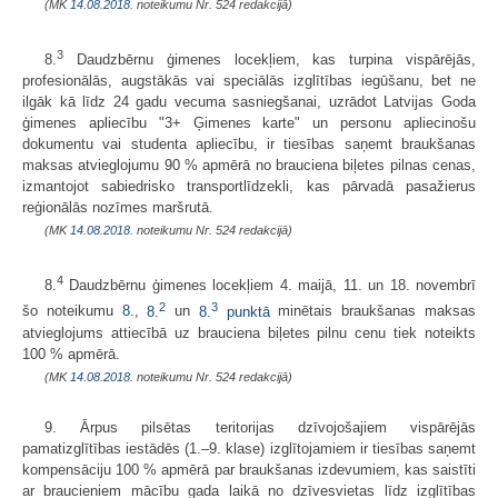
(MK
14.08.2018.
noteikumu Nr. 524 redakcijā)
3
8.
Daudzbērnu ģimenes locekļiem, kas turpina vispārējās,
profesionālās, augstākās vai speciālās izglītības iegūšanu, bet ne
ilgāk kā līdz 24 gadu vecuma sasniegšanai, uzrādot Latvijas Goda
ģimenes apliecību "3+ Ģimenes karte" un personu apliecinošu
dokumentu vai studenta apliecību, ir tiesības saņemt braukšanas
maksas atvieglojumu 90 % apmērā no brauciena biļetes pilnas cenas,
izmantojot sabiedrisko transportlīdzekli, kas pārvadā pasažierus
reģionālās nozīmes maršrutā.
(MK
14.08.2018.
noteikumu Nr. 524 redakcijā)
4
8.
Daudzbērnu ģimenes locekļiem 4. maijā, 11. un 18. novembrī
2
3
šo noteikumu
8.
,
8.
un
8.
punktā
minētais braukšanas maksas
atvieglojums attiecībā uz brauciena biļetes pilnu cenu tiek noteikts
100 % apmērā.
(MK
14.08.2018.
noteikumu Nr. 524 redakcijā)
9. Ārpus pilsētas teritorijas dzīvojošajiem vispārējās
pamatizglītības iestādēs (1.–9. klase) izglītojamiem ir tiesības saņemt
kompensāciju 100 % apmērā par braukšanas izdevumiem, kas saistīti
ar braucieniem mācību gada laikā no dzīvesvietas līdz izglītības