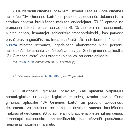
8. Daudzbērnu ģimenes locekļiem, uzrādot Latvijas Goda ģimenes
apliecību "3+ Ģimenes karte" un personu apliecinošu dokumentu, ir
tiesības saņemt braukšanas maksas atvieglojumu 50 % apmērā no
brauciena biļetes pilnas cenas un 40 % apmērā no abonementa
biļetes cenas, izmantojot sabiedrisko transportlīdzekli, kas pārvadā
2
3
pasažierus reģionālās nozīmes maršrutā. Šo noteikumu
8.
un
8.
punktā
minētās personas, iegādājoties abonementa biļeti, personu
apliecinoša dokumenta vietā kopā ar Latvijas Goda ģimenes apliecību
"3+ Ģimenes karte" var uzrādīt skolēna vai studenta apliecību.
(MK
14.08.2018.
noteikumu Nr. 524 redakcijā)
1
8.
(Zaudējis spēku ar
10.07.2018.
; sk. 20 punktu)
2
8.
Daudzbērnu ģimenes locekļiem, kas apmeklē vispārējās
pamatizglītības un vidējās izglītības iestādes, uzrādot Latvijas Goda
ģimenes apliecību "3+ Ģimenes karte" un personu apliecinošu
dokumentu vai skolēna apliecību, ir tiesības saņemt braukšanas
maksas atvieglojumu 90 % apmērā no brauciena biļetes pilnas cenas,
izmantojot sabiedrisko transportlīdzekli, kas pārvadā pasažierus
reģionālās nozīmes maršrutā.