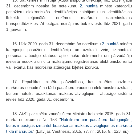
15. Satiksmes ministrija (Autotransporta direkcija) līdz 2019. gada
31. decembrim nosaka šo noteikumu
2. punktā
minēto kategoriju
pasažieru elektroniskās identifikācijas risinājumu un identifikācijas
līdzekli reģionālās nozīmes maršrutu sabiedriskajos
transportlīdzekļos. Attiecīgais risinājums tiek ieviests līdz 2021. gada
1. janvārim.
16. Līdz 2020. gada 31. decembrim šo noteikumu
2. punktā
minēto
kategoriju pasažieru identifikāciju un uzskaiti veic, izmantojot
personas attiecīgo statusu apliecinošu dokumentu un pārvadātāja
ieviestu nodokļu un citu maksājumu reģistrēšanas elektronisko ierīci
vai iekārtu, kas nodrošina attiecīgas biļetes izdruku.
17. Republikas pilsētu pašvaldības, kas pilsētas nozīmes
maršrutos nenodrošina tādu pasažieru braucienu elektronisku uzskaiti,
kuriem noteikti braukšanas maksas atvieglojumi, attiecīgo sistēmu
ievieš līdz 2020. gada 31. decembrim.
18. Atzīt par spēku zaudējušiem Ministru kabineta 2015. gada 31.
marta noteikumus Nr. 153 "
Noteikumi par pasažieru kategorijām,
kuras ir tiesīgas izmantot braukšanas maksas atvieglojumus maršrutu
tīkla maršrutos
" (Latvijas Vēstnesis, 2015, 77. nr.; 2016, 9., 123. nr.).