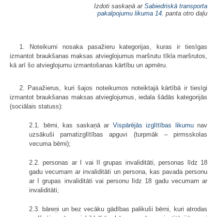
Izdoti saskaņā ar
Sabiedriskā transporta
pakalpojumu likuma
14.
panta otro daļu
1. Noteikumi nosaka pasažieru kategorijas, kuras ir tiesīgas
izmantot braukšanas maksas atvieglojumus maršrutu tīkla maršrutos,
kā arī šo atvieglojumu izmantošanas kārtību un apmēru.
2. Pasažierus, kuri šajos noteikumos noteiktajā kārtībā ir tiesīgi
izmantot braukšanas maksas atvieglojumus, iedala šādās kategorijās
(sociālais statuss):
2.1. bērni, kas saskaņā ar
Vispārējās izglītības likumu
nav
uzsākuši pamatizglītības apguvi (turpmāk – pirmsskolas
vecuma bērni);
2.2. personas ar I vai II grupas invaliditāti, personas līdz 18
gadu vecumam ar invaliditāti un persona, kas pavada personu
ar I grupas invaliditāti vai personu līdz 18 gadu vecumam ar
invaliditāti;
2.3. bāreņi un bez vecāku gādības palikuši bērni, kuri atrodas