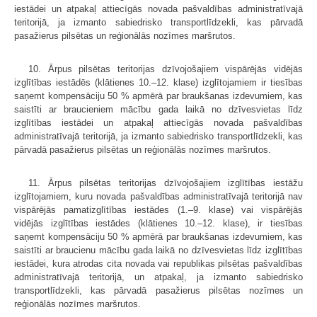
iestādei un atpakaļ attiecīgās novada pašvaldības administratīvajā
teritorijā, ja izmanto sabiedrisko transportlīdzekli, kas pārvadā
pasažierus pilsētas un reģionālās nozīmes maršrutos.
10. Ārpus pilsētas teritorijas dzīvojošajiem vispārējās vidējās
izglītības iestādēs (klātienes 10.–12. klase) izglītojamiem ir tiesības
saņemt kompensāciju 50 % apmērā par braukšanas izdevumiem, kas
saistīti ar braucieniem mācību gada laikā no dzīvesvietas līdz
izglītības iestādei un atpakaļ attiecīgās novada pašvaldības
administratīvajā teritorijā, ja izmanto sabiedrisko transportlīdzekli, kas
pārvadā pasažierus pilsētas un reģionālās nozīmes maršrutos.
11. Ārpus pilsētas teritorijas dzīvojošajiem izglītības iestāžu
izglītojamiem, kuru novada pašvaldības administratīvajā teritorijā nav
vispārējās pamatizglītības iestādes (1.–9. klase) vai vispārējās
vidējās izglītības iestādes (klātienes 10.–12. klase), ir tiesības
saņemt kompensāciju 50 % apmērā par braukšanas izdevumiem, kas
saistīti ar braucienu mācību gada laikā no dzīvesvietas līdz izglītības
iestādei, kura atrodas cita novada vai republikas pilsētas pašvaldības
administratīvajā teritorijā, un atpakaļ, ja izmanto sabiedrisko
transportlīdzekli, kas pārvadā pasažierus pilsētas nozīmes un
reģionālās nozīmes maršrutos.