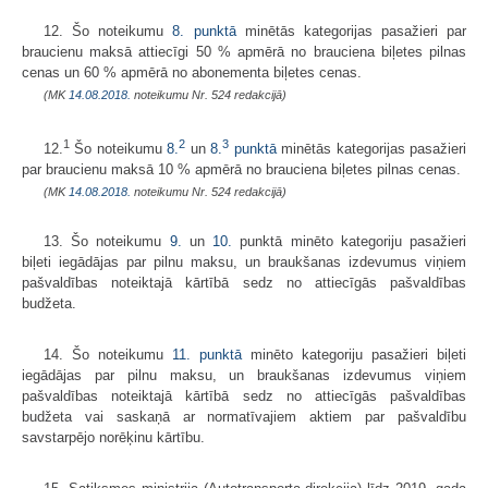
12. Šo noteikumu
8. punktā
minētās kategorijas pasažieri par
braucienu maksā attiecīgi 50 % apmērā no brauciena biļetes pilnas
cenas un 60 % apmērā no abonementa biļetes cenas.
(MK
14.08.2018.
noteikumu Nr. 524 redakcijā)
1
2
3
12.
Šo noteikumu
8.
un
8.
punktā
minētās kategorijas pasažieri
par braucienu maksā 10 % apmērā no brauciena biļetes pilnas cenas.
(MK
14.08.2018.
noteikumu Nr. 524 redakcijā)
13. Šo noteikumu
9.
un
10.
punktā minēto kategoriju pasažieri
biļeti iegādājas par pilnu maksu, un braukšanas izdevumus viņiem
pašvaldības noteiktajā kārtībā sedz no attiecīgās pašvaldības
budžeta.
14. Šo noteikumu
11. punktā
minēto kategoriju pasažieri biļeti
iegādājas par pilnu maksu, un braukšanas izdevumus viņiem
pašvaldības noteiktajā kārtībā sedz no attiecīgās pašvaldības
budžeta vai saskaņā ar normatīvajiem aktiem par pašvaldību
savstarpējo norēķinu kārtību.