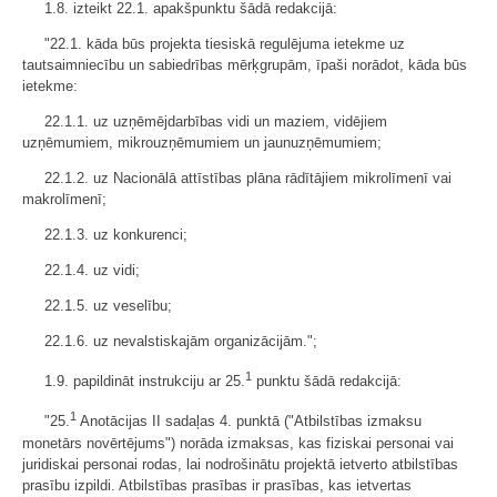
1.8. izteikt 22.1. apakšpunktu šādā redakcijā:
"22.1. kāda būs projekta tiesiskā regulējuma ietekme uz
tautsaimniecību un sabiedrības mērķgrupām, īpaši norādot, kāda būs
ietekme:
22.1.1. uz uzņēmējdarbības vidi un maziem, vidējiem
uzņēmumiem, mikrouzņēmumiem un jaunuzņēmumiem;
22.1.2. uz Nacionālā attīstības plāna rādītājiem mikrolīmenī vai
makrolīmenī;
22.1.3. uz konkurenci;
22.1.4. uz vidi;
22.1.5. uz veselību;
22.1.6. uz nevalstiskajām organizācijām.";
1
1.9. papildināt instrukciju ar 25.
punktu šādā redakcijā:
1
"25.
Anotācijas II sadaļas 4. punktā ("Atbilstības izmaksu
monetārs novērtējums") norāda izmaksas, kas fiziskai personai vai
juridiskai personai rodas, lai nodrošinātu projektā ietverto atbilstības
prasību izpildi. Atbilstības prasības ir prasības, kas ietvertas