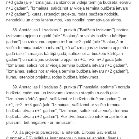
n+3 gadā (aile "Izmaiņas, salīdzinot ar vidēja termiņa budžeta ietvaru
n+1 gadam", "Izmaiņas, salīdzinot ar vidēja termiņa budžeta ietvaru
n+2 gadam"), kuras, īstenojot projektu, rodas budžeta nodokļu,
nenodokļu un citos ieņēmumos, kas noteikti normatīvajos aktos.
38. Anotācijas III sadaļas 2. punktā ("Budžeta izdevumi") norāda
izdevumu apjomu n-gadā (aile "Saskaņā ar valsts budžetu kārtējam
gadam") un izdevumu apjomu n+1 un n+2 gadā (aile "Saskaņā ar
vidēja termiņa budžeta ietvaru"), kā arī izmaiņas izdevumu apjomā n-
gadā (aile "Izmaiņas kārtējā gadā, salīdzinot ar budžetu kārtējam
gadam") un izmaiņas izdevumu apjomā n+1, n+2, n+3 gadā (aile
"Izmaiņas, salīdzinot ar vidēja termiņa budžeta ietvaru n+1 gadam",
"Izmaiņas, salīdzinot ar vidēja termiņa budžeta ietvaru n+2 gadam"),
kuras, īstenojot projektu, rodas budžeta izdevumos.
39. Anotācijas III sadaļas 3. punktā ("Finansiālā ietekme") norāda
budžeta ieņēmumu un izdevumu izmaiņu starpību n-gadā (aile
"Izmaiņas kārtējā gadā, salīdzinot ar budžetu kārtējam gadam") un
n+1, n+2, n+3 gadā (aile "Izmaiņas, salīdzinot ar vidēja termiņa
budžeta ietvaru n+1 gadam", "Izmaiņas, salīdzinot ar vidēja termiņa
budžeta ietvaru n+2 gadam"). Pozitīvu finansiālo ietekmi apzīmē ar
pluszīmi, bet negatīvu - ar mīnuszīmi.
40. Ja projekts paredzēts, lai īstenotu Eiropas Savienības
(turpmāk - ES) politikas instrumentu un pārējās ārvalstu finanšu