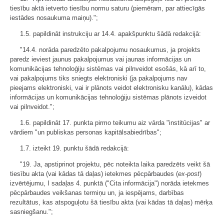
tiesību aktā ietverto tiesību normu saturu (piemēram, par attiecīgās
iestādes nosaukuma maiņu).";
1.5. papildināt instrukciju ar 14.4. apakšpunktu šādā redakcijā:
"14.4. norāda paredzēto pakalpojumu nosaukumus, ja projekts
paredz ieviest jaunus pakalpojumus vai jaunas informācijas un
komunikācijas tehnoloģiju sistēmas vai pilnveidot esošās, kā arī to,
vai pakalpojums tiks sniegts elektroniski (ja pakalpojums nav
pieejams elektroniski, vai ir plānots veidot elektronisku kanālu), kādas
informācijas un komunikācijas tehnoloģiju sistēmas plānots izveidot
vai pilnveidot.";
1.6. papildināt 17. punkta pirmo teikumu aiz vārda "institūcijas" ar
vārdiem "un publiskas personas kapitālsabiedrības";
1.7. izteikt 19. punktu šādā redakcijā:
"19. Ja, apstiprinot projektu, pēc noteikta laika paredzēts veikt šā
tiesību akta (vai kādas tā daļas) ietekmes pēcpārbaudes (
ex-post
)
izvērtējumu, I sadaļas 4. punktā ("Cita informācija") norāda ietekmes
pēcpārbaudes veikšanas termiņu un, ja iespējams, darbības
rezultātus, kas atspoguļotu šā tiesību akta (vai kādas tā daļas) mērķa
sasniegšanu.";