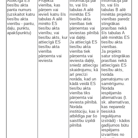
Attiecīgā ES
Projekta
Informācija par
Informācija par
tiesību akta
vienība, kas
to, vai šīs
to, vai šīs
panta numurs
pārņem vai
tabulas A ailē
tabulas B ailē
(uzskaitot katru
ievieš katru šīs
minētās ES
minētās projekta
tiesību akta
tabulas A ailē
tiesību akta
vienības paredz
vienību - pantu,
minēto ES
vienības tiek
stingrākas
daļu, punktu,
tiesību akta
pārņemtas vai
prasības nekā
apakšpunktu)
vienību, vai
ieviestas pilnībā
šīs tabulas A
tiesību akts, kur
vai daļēji.
ailē minētās ES
attiecīgā ES
Ja attiecīgā ES
tiesību akta
tiesību akta
tiesību akta
vienības.
vienība
vienība tiek
Ja projekts
pārņemta vai
pārņemta vai
satur stingrākas
ieviesta
ieviesta daļēji,
prasības nekā
sniedz attiecīgu
attiecīgais ES
skaidrojumu, kā
tiesību akts,
arī precīzi
norāda
norāda, kad un
pamatojumu un
kādā veidā ES
samērīgumu.
tiesību akta
Norāda
vienība tiks
iespējamās
pārņemta vai
alternatīvas (t.
ieviesta pilnībā.
sk. alternatīvas,
Norāda
kas neparedz
institūciju, kas ir
tiesiskā
atbildīga par šo
regulējuma
saistību izpildi
izstrādi) - kādos
pilnībā
gadījumos būtu
iespējams
izvairīties no