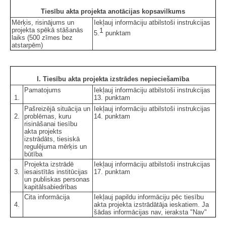
Tiesību akta projekta anotācijas kopsavilkums
Mērķis, risinājums un
Iekļauj informāciju atbilstoši instrukcijas
projekta spēkā stāšanās
1
5.
punktam
laiks (500 zīmes bez
atstarpēm)
I. Tiesību akta projekta izstrādes nepieciešamība
Pamatojums
Iekļauj informāciju atbilstoši instrukcijas
1.
13. punktam
Pašreizējā situācija un
Iekļauj informāciju atbilstoši instrukcijas
2.
problēmas, kuru
14. punktam
risināšanai tiesību
akta projekts
izstrādāts, tiesiskā
regulējuma mērķis un
būtība
Projekta izstrādē
Iekļauj informāciju atbilstoši instrukcijas
3.
iesaistītās institūcijas
17. punktam
un publiskas personas
kapitālsabiedrības
Cita informācija
Iekļauj papildu informāciju pēc tiesību
4.
akta projekta izstrādātāja ieskatiem. Ja
šādas informācijas nav, ieraksta "Nav"