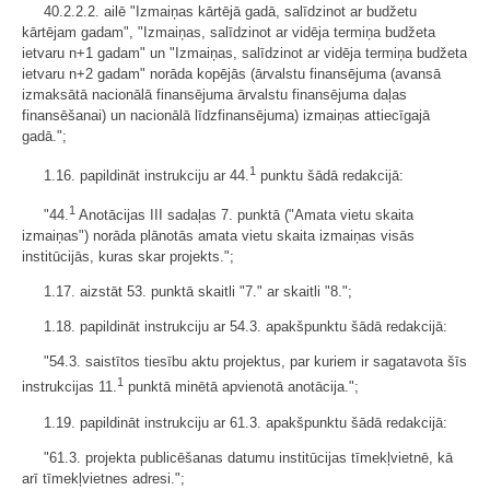
40.2.2.2. ailē "Izmaiņas kārtējā gadā, salīdzinot ar budžetu
kārtējam gadam", "Izmaiņas, salīdzinot ar vidēja termiņa budžeta
ietvaru n+1 gadam" un "Izmaiņas, salīdzinot ar vidēja termiņa budžeta
ietvaru n+2 gadam" norāda kopējās (ārvalstu finansējuma (avansā
izmaksātā nacionālā finansējuma ārvalstu finansējuma daļas
finansēšanai) un nacionālā līdzfinansējuma) izmaiņas attiecīgajā
gadā.";
1
1.16. papildināt instrukciju ar 44.
punktu šādā redakcijā:
1
"44.
Anotācijas III sadaļas 7. punktā ("Amata vietu skaita
izmaiņas") norāda plānotās amata vietu skaita izmaiņas visās
institūcijās, kuras skar projekts.";
1.17. aizstāt 53. punktā skaitli "7." ar skaitli "8.";
1.18. papildināt instrukciju ar 54.3. apakšpunktu šādā redakcijā:
"54.3. saistītos tiesību aktu projektus, par kuriem ir sagatavota šīs
1
instrukcijas 11.
punktā minētā apvienotā anotācija.";
1.19. papildināt instrukciju ar 61.3. apakšpunktu šādā redakcijā:
"61.3. projekta publicēšanas datumu institūcijas tīmekļvietnē, kā
arī tīmekļvietnes adresi.";