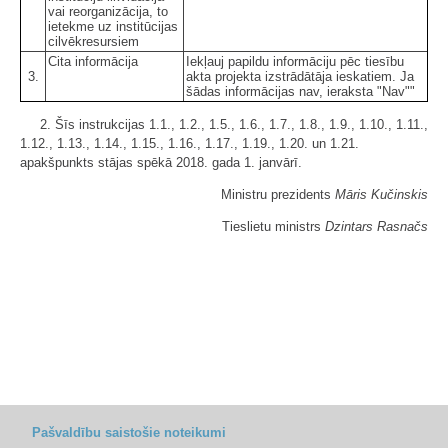
vai reorganizācija, to
ietekme uz institūcijas
cilvēkresursiem
Cita informācija
Iekļauj papildu informāciju pēc tiesību
3.
akta projekta izstrādātāja ieskatiem. Ja
šādas informācijas nav, ieraksta "Nav""
2. Šīs instrukcijas 1.1., 1.2., 1.5., 1.6., 1.7., 1.8., 1.9., 1.10., 1.11.,
1.12., 1.13., 1.14., 1.15., 1.16., 1.17., 1.19., 1.20. un 1.21.
apakšpunkts stājas spēkā 2018. gada 1. janvārī.
Ministru prezidents
Māris Kučinskis
Tieslietu ministrs
Dzintars Rasnačs
Pašvaldību saistošie noteikumi