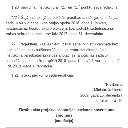
1
2
1.20. papildināt instrukciju ar 72.
un 72.
punktu šādā redakcijā:
1
"72.
Šajā instrukcijā paredzētās prasības anotācijas (anotācijas
sadaļu) aizpildīšanai, kas stājas spēkā 2018. gada 1. janvārī,
neattiecas uz tiesību aktu projektiem, kas pieteikti izsludināšanai
Valsts sekretāru sanāksmē līdz 2017. gada 31. decembrim.
2
72.
Projektiem, kas iesniegti izskatīšanai Ministru kabinetā bez
iepriekšējas izsludināšanas Valsts sekretāru sanāksmē, šajā
instrukcijā paredzētās prasības anotācijas (anotācijas sadaļu)
aizpildīšanai, kas stājas spēkā 2018. gada 1. janvārī, var neattiecināt
līdz 2018. gada 1. februārim.";
1.21. izteikt pielikumu šādā redakcijā:
"Pielikums
Ministru kabineta
2009. gada 15. decembra
instrukcijai Nr. 19
Tiesību akta projekta sākotnējās ietekmes novērtējuma
ziņojums
(anotācija)