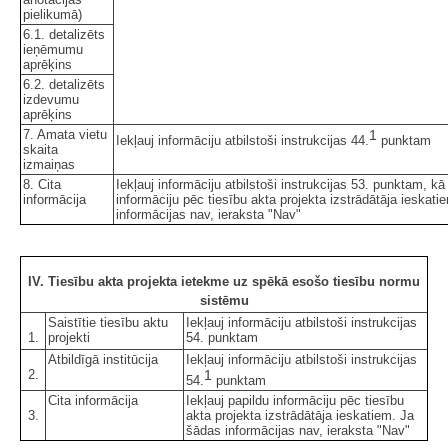
pielikumā)
6.1. detalizēts
ieņēmumu
aprēķins
6.2. detalizēts
izdevumu
aprēķins
7. Amata vietu
1
Iekļauj informāciju atbilstoši instrukcijas 44.
punktam
skaita
izmaiņas
8. Cita
Iekļauj informāciju atbilstoši instrukcijas 53. punktam, kā
informācija
informāciju pēc tiesību akta projekta izstrādātāja ieskat
informācijas nav, ieraksta "Nav"
IV. Tiesību akta projekta ietekme uz spēkā esošo tiesību normu
sistēmu
Saistītie tiesību aktu
Iekļauj informāciju atbilstoši instrukcijas
1.
projekti
54. punktam
Atbildīgā institūcija
Iekļauj informāciju atbilstoši instrukcijas
2.
1
54.
punktam
Cita informācija
Iekļauj papildu informāciju pēc tiesību
3.
akta projekta izstrādātāja ieskatiem. Ja
šādas informācijas nav, ieraksta "Nav"