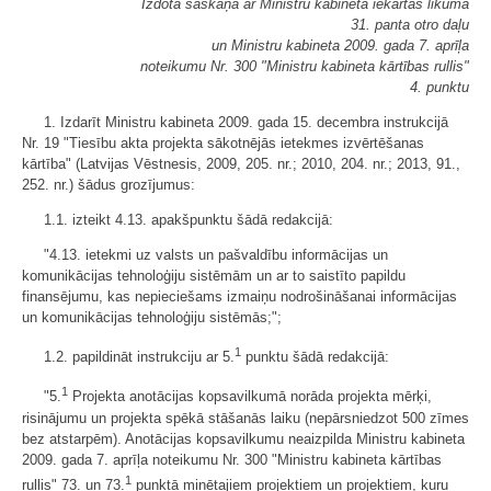
Izdota saskaņā ar Ministru kabineta iekārtas likuma
31. panta otro daļu
un Ministru kabineta 2009. gada 7. aprīļa
noteikumu Nr. 300 "Ministru kabineta kārtības rullis"
4. punktu
1. Izdarīt Ministru kabineta 2009. gada 15. decembra instrukcijā
Nr. 19 "Tiesību akta projekta sākotnējās ietekmes izvērtēšanas
kārtība" (Latvijas Vēstnesis, 2009, 205. nr.; 2010, 204. nr.; 2013, 91.,
252. nr.) šādus grozījumus:
1.1. izteikt 4.13. apakšpunktu šādā redakcijā:
"4.13. ietekmi uz valsts un pašvaldību informācijas un
komunikācijas tehnoloģiju sistēmām un ar to saistīto papildu
finansējumu, kas nepieciešams izmaiņu nodrošināšanai informācijas
un komunikācijas tehnoloģiju sistēmās;";
1
1.2. papildināt instrukciju ar 5.
punktu šādā redakcijā:
1
"5.
Projekta anotācijas kopsavilkumā norāda projekta mērķi,
risinājumu un projekta spēkā stāšanās laiku (nepārsniedzot 500 zīmes
bez atstarpēm). Anotācijas kopsavilkumu neaizpilda Ministru kabineta
2009. gada 7. aprīļa noteikumu Nr. 300 "Ministru kabineta kārtības
1
rullis" 73. un 73.
punktā minētajiem projektiem un projektiem, kuru