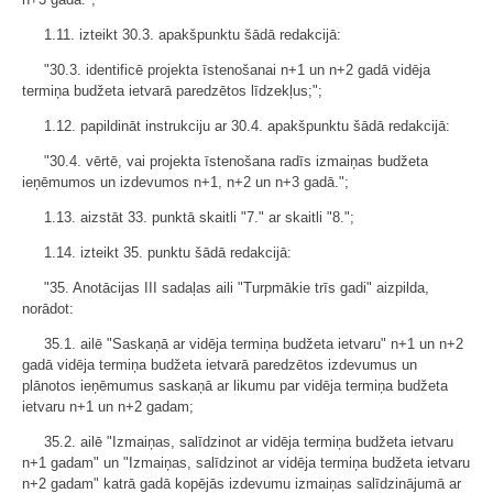
1.11. izteikt 30.3. apakšpunktu šādā redakcijā:
"30.3. identificē projekta īstenošanai n+1 un n+2 gadā vidēja
termiņa budžeta ietvarā paredzētos līdzekļus;";
1.12. papildināt instrukciju ar 30.4. apakšpunktu šādā redakcijā:
"30.4. vērtē, vai projekta īstenošana radīs izmaiņas budžeta
ieņēmumos un izdevumos n+1, n+2 un n+3 gadā.";
1.13. aizstāt 33. punktā skaitli "7." ar skaitli "8.";
1.14. izteikt 35. punktu šādā redakcijā:
"35. Anotācijas III sadaļas aili "Turpmākie trīs gadi" aizpilda,
norādot:
35.1. ailē "Saskaņā ar vidēja termiņa budžeta ietvaru" n+1 un n+2
gadā vidēja termiņa budžeta ietvarā paredzētos izdevumus un
plānotos ieņēmumus saskaņā ar likumu par vidēja termiņa budžeta
ietvaru n+1 un n+2 gadam;
35.2. ailē "Izmaiņas, salīdzinot ar vidēja termiņa budžeta ietvaru
n+1 gadam" un "Izmaiņas, salīdzinot ar vidēja termiņa budžeta ietvaru
n+2 gadam" katrā gadā kopējās izdevumu izmaiņas salīdzinājumā ar