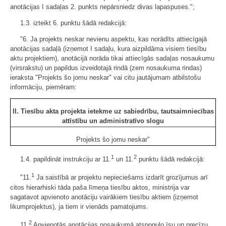
anotācijas I sadaļas 2. punkts nepārsniedz divas lapaspuses.";
1.3. izteikt 6. punktu šādā redakcijā:
"6. Ja projekts neskar nevienu aspektu, kas norādīts attiecīgajā
anotācijas sadaļā (izņemot I sadaļu, kura aizpildāma visiem tiesību
aktu projektiem), anotācijā norāda tikai attiecīgās sadaļas nosaukumu
(virsrakstu) un papildus izveidotajā rindā (zem nosaukuma rindas)
ieraksta "Projekts šo jomu neskar" vai citu jautājumam atbilstošu
informāciju, piemēram:
II. Tiesību akta projekta ietekme uz sabiedrību, tautsaimniecības
attīstību un administratīvo slogu
Projekts šo jomu neskar"
1
2
1.4. papildināt instrukciju ar 11.
un 11.
punktu šādā redakcijā:
1
"11.
Ja saistībā ar projektu nepieciešams izdarīt grozījumus arī
citos hierarhiski tāda paša līmeņa tiesību aktos, ministrija var
sagatavot apvienoto anotāciju vairākiem tiesību aktiem (izņemot
likumprojektus), ja tiem ir vienāds pamatojums.
2
11.
Apvienotās anotācijas nosaukumā atspoguļo īsu un precīzu