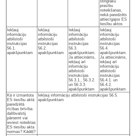
stingrāku
prasību
noteikšanas,
nekā paredzēts
attiecīgajos ES
tiesību aktos
Iekļauj
Iekļauj
Iekļauj
Iekļauj
informāciju
informāciju
informāciju
informāciju
atbilstoši
atbilstoši
atbilstoši
atbilstoši
instrukcijas
instrukcijas
instrukcijas
instrukcijas
56.1.
56.2.
56.3.
56.4.
apakšpunktam
apakšpunktam
apakšpunktam.
apakšpunktam.
Ja attiecināms,
Ja attiecināms,
iekļauj arī
iekļauj arī
informāciju
informāciju
atbilstoši
atbilstoši
instrukcijas
instrukcijas
56.3.1., 56.3.2.
56.4.1. un
un 56.3.3.
56.4.2.
apakšpunktam
apakšpunktam
Kā ir izmantota
Iekļauj informāciju atbilstoši instrukcijas 56.5.
ES tiesību aktā
apakšpunktam
paredzētā
rīcības brīvība
dalībvalstij
pārņemt vai
ieviest noteiktas
ES tiesību akta
normas? Kādēļ?