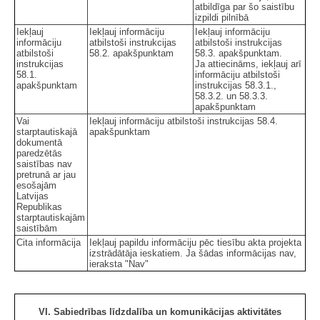
atbildīga par šo saistību
izpildi pilnībā
Iekļauj
Iekļauj informāciju
Iekļauj informāciju
informāciju
atbilstoši instrukcijas
atbilstoši instrukcijas
atbilstoši
58.2. apakšpunktam
58.3. apakšpunktam.
instrukcijas
Ja attiecināms, iekļauj arī
58.1.
informāciju atbilstoši
apakšpunktam
instrukcijas 58.3.1.,
58.3.2. un 58.3.3.
apakšpunktam
Vai
Iekļauj informāciju atbilstoši instrukcijas 58.4.
starptautiskajā
apakšpunktam
dokumentā
paredzētās
saistības nav
pretrunā ar jau
esošajām
Latvijas
Republikas
starptautiskajām
saistībām
Cita informācija
Iekļauj papildu informāciju pēc tiesību akta projekta
izstrādātāja ieskatiem. Ja šādas informācijas nav,
ieraksta "Nav"
VI. Sabiedrības līdzdalība un komunikācijas aktivitātes