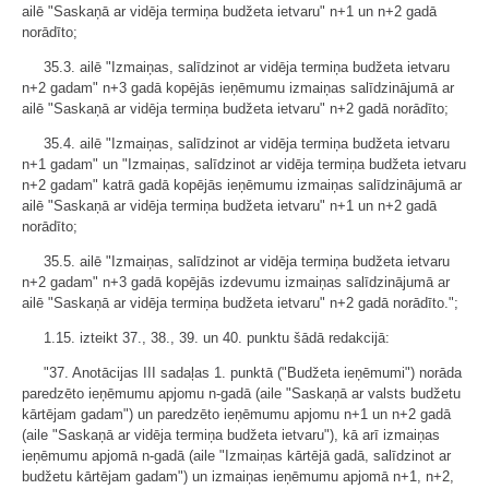
ailē "Saskaņā ar vidēja termiņa budžeta ietvaru" n+1 un n+2 gadā
norādīto;
35.3. ailē "Izmaiņas, salīdzinot ar vidēja termiņa budžeta ietvaru
n+2 gadam" n+3 gadā kopējās ieņēmumu izmaiņas salīdzinājumā ar
ailē "Saskaņā ar vidēja termiņa budžeta ietvaru" n+2 gadā norādīto;
35.4. ailē "Izmaiņas, salīdzinot ar vidēja termiņa budžeta ietvaru
n+1 gadam" un "Izmaiņas, salīdzinot ar vidēja termiņa budžeta ietvaru
n+2 gadam" katrā gadā kopējās ieņēmumu izmaiņas salīdzinājumā ar
ailē "Saskaņā ar vidēja termiņa budžeta ietvaru" n+1 un n+2 gadā
norādīto;
35.5. ailē "Izmaiņas, salīdzinot ar vidēja termiņa budžeta ietvaru
n+2 gadam" n+3 gadā kopējās izdevumu izmaiņas salīdzinājumā ar
ailē "Saskaņā ar vidēja termiņa budžeta ietvaru" n+2 gadā norādīto.";
1.15. izteikt 37., 38., 39. un 40. punktu šādā redakcijā:
"37. Anotācijas III sadaļas 1. punktā ("Budžeta ieņēmumi") norāda
paredzēto ieņēmumu apjomu n-gadā (aile "Saskaņā ar valsts budžetu
kārtējam gadam") un paredzēto ieņēmumu apjomu n+1 un n+2 gadā
(aile "Saskaņā ar vidēja termiņa budžeta ietvaru"), kā arī izmaiņas
ieņēmumu apjomā n-gadā (aile "Izmaiņas kārtējā gadā, salīdzinot ar
budžetu kārtējam gadam") un izmaiņas ieņēmumu apjomā n+1, n+2,