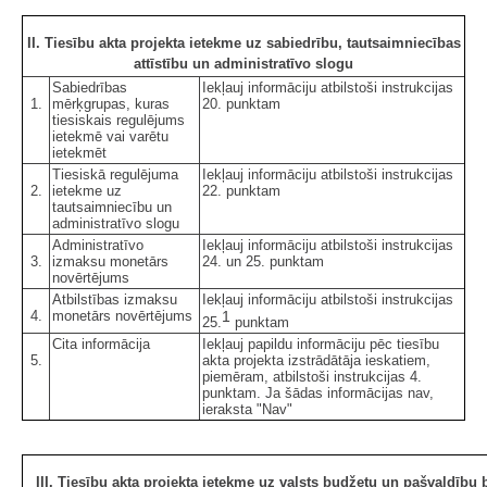
II. Tiesību akta projekta ietekme uz sabiedrību, tautsaimniecības
attīstību un administratīvo slogu
Sabiedrības
Iekļauj informāciju atbilstoši instrukcijas
1.
mērķgrupas, kuras
20. punktam
tiesiskais regulējums
ietekmē vai varētu
ietekmēt
Tiesiskā regulējuma
Iekļauj informāciju atbilstoši instrukcijas
2.
ietekme uz
22. punktam
tautsaimniecību un
administratīvo slogu
Administratīvo
Iekļauj informāciju atbilstoši instrukcijas
3.
izmaksu monetārs
24. un 25. punktam
novērtējums
Atbilstības izmaksu
Iekļauj informāciju atbilstoši instrukcijas
4.
monetārs novērtējums
1
25.
punktam
Cita informācija
Iekļauj papildu informāciju pēc tiesību
5.
akta projekta izstrādātāja ieskatiem,
piemēram, atbilstoši instrukcijas 4.
punktam. Ja šādas informācijas nav,
ieraksta "Nav"
III. Tiesību akta projekta ietekme uz valsts budžetu un pašvaldību