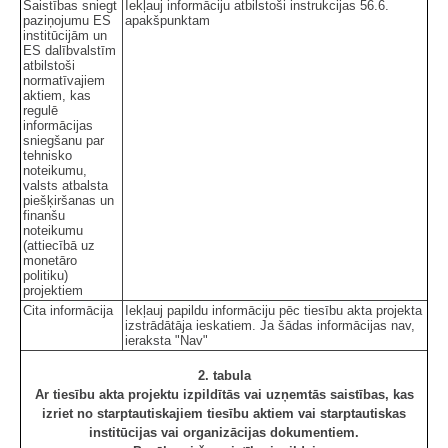
Saistības sniegt
Iekļauj informāciju atbilstoši instrukcijas 56.6.
paziņojumu ES
apakšpunktam
institūcijām un
ES dalībvalstīm
atbilstoši
normatīvajiem
aktiem, kas
regulē
informācijas
sniegšanu par
tehnisko
noteikumu,
valsts atbalsta
piešķiršanas un
finanšu
noteikumu
(attiecībā uz
monetāro
politiku)
projektiem
Cita informācija
Iekļauj papildu informāciju pēc tiesību akta projekta
izstrādātāja ieskatiem. Ja šādas informācijas nav,
ieraksta "Nav"
2. tabula
Ar tiesību akta projektu izpildītās vai uzņemtās saistības, kas
izriet no starptautiskajiem tiesību aktiem vai starptautiskas
institūcijas vai organizācijas dokumentiem.