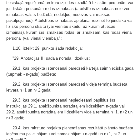
tiesiskajā regulējumā un kuru izpildes rezultātā fiziskām personām vai
juridiskām personām rodas izmaksas (atbilstības izmaksas neietver
iemaksas valsts budžetā, nodokļus, nodevas vai maksas
pakalpojumus). Atbilstības izmaksas aprēķina, reizinot to juridisko vai
fizisko personu skaitu (vai vienību skaitu, uz kurām attiecas
izmaiņas), kurām šīs izmaksas rodas, ar izmaksām, kas rodas vienai
personai (vai vienai vienībai).";
1.10. izteikt 29. punktu šādā redakcijā:
"29. Anotācijas III sadaļā norāda līdzekļus:
29.1. kas projekta īstenošanai paredzēti kārtējā saimnieciskā gada
(turpmāk - n-gads) budžetā;
29.2. kas projekta īstenošanai paredzēti vidēja termiņa budžeta
ietvarā n+1 un n+2 gadā;
29.3. kas projekta īstenošanai nepieciešami papildus šīs
instrukcijas 29.1. apakšpunktā norādītajiem līdzekļiem n-gadā vai
29.2. apakšpunktā norādītajiem līdzekļiem vidējā termiņā n+1, n+2 un
n+3 gadā;
29.4. kas raksturo projekta pieņemšanas rezultātā plānoto budžeta
ieņēmumu palielinājumu vai samazinājumu n-gadā un n+1, n+2 un
n+3 gadā.";