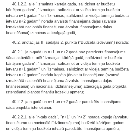
40.1.2.2. ailē "Izmaiņas kārtējā gadā, salīdzinot ar budžetu
kārtējam gadam", "Izmaiņas, salīdzinot ar vidēja termiņa budžeta
ietvaru n+1 gadam" un "Izmaiņas, salīdzinot ar vidēja termiņa budžeta
ietvaru n+2 gadam" norāda ārvalstu finansējuma daļas (avansā
izmaksātā nacionālā finansējuma ārvalstu finansējuma daļas
finansēšanai) izmaiņas attiecīgajā gadā;
40.2. anotācijas III sadaļas 2. punktā ("Budžeta izdevumi") norāda:
40.2.1. ja n-gadā un n+1 un n+2 gadā nav paredzēts finansējums
šādai aktivitātei, ailē "Izmaiņas kārtējā gadā, salīdzinot ar budžetu
kārtējam gadam", "Izmaiņas, salīdzinot ar vidēja termiņa budžeta
ietvaru n+1 gadam" un "Izmaiņas, salīdzinot ar vidēja termiņa budžeta
ietvaru n+2 gadam" norāda kopējo (ārvalstu finansējuma (avansā
izmaksātā nacionālā finansējuma ārvalstu finansējuma daļas
finansēšanai) un nacionālā līdzfinansējuma) attiecīgajā gadā projekta
īstenošanai plānoto finanšu līdzekļu apmēru;
40.2.2. ja n-gadā un n+1 un n+2 gadā ir paredzēts finansējums
šāda projekta īstenošanai:
40.2.2.1. ailē "n-tais gads", "n+1" un "n+2" norāda kopējo (ārvalstu
finansējuma un nacionālā līdzfinansējuma) budžetā kārtējam gadam
un vidēja termiņa budžeta ietvarā paredzēto finansējuma apmēru;