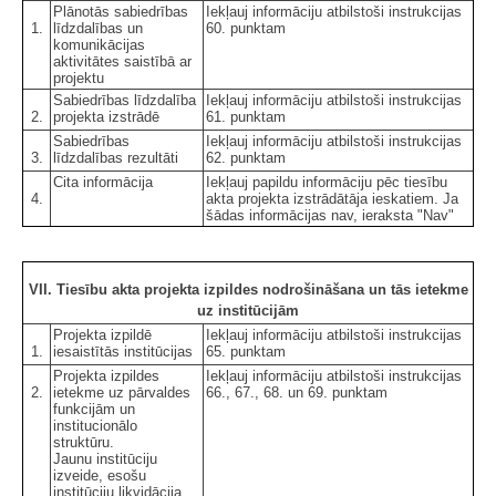
Plānotās sabiedrības
Iekļauj informāciju atbilstoši instrukcijas
1.
līdzdalības un
60. punktam
komunikācijas
aktivitātes saistībā ar
projektu
Sabiedrības līdzdalība
Iekļauj informāciju atbilstoši instrukcijas
2.
projekta izstrādē
61. punktam
Sabiedrības
Iekļauj informāciju atbilstoši instrukcijas
3.
līdzdalības rezultāti
62. punktam
Cita informācija
Iekļauj papildu informāciju pēc tiesību
4.
akta projekta izstrādātāja ieskatiem. Ja
šādas informācijas nav, ieraksta "Nav"
VII. Tiesību akta projekta izpildes nodrošināšana un tās ietekme
uz institūcijām
Projekta izpildē
Iekļauj informāciju atbilstoši instrukcijas
1.
iesaistītās institūcijas
65. punktam
Projekta izpildes
Iekļauj informāciju atbilstoši instrukcijas
2.
ietekme uz pārvaldes
66., 67., 68. un 69. punktam
funkcijām un
institucionālo
struktūru.
Jaunu institūciju
izveide, esošu
institūciju likvidācija