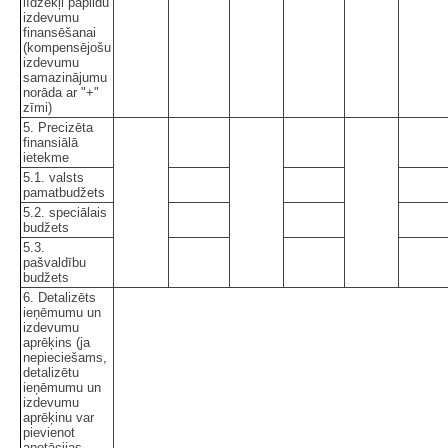
līdzekļi papildu
izdevumu
finansēšanai
(kompensējošu
izdevumu
samazinājumu
norāda ar "+"
zīmi)
5. Precizēta
finansiālā
ietekme
5.1. valsts
pamatbudžets
5.2. speciālais
budžets
5.3.
pašvaldību
budžets
6. Detalizēts
ieņēmumu un
izdevumu
aprēķins (ja
nepieciešams,
detalizētu
ieņēmumu un
izdevumu
aprēķinu var
pievienot
anotācijas