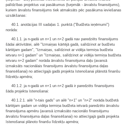
palīdzības projektus vai pasākumus (turpmāk - ārvalstu finansējums),
kuriem ārvalstu finansējums tiek atmaksāts pēc pasākuma ieviešanas
uzsākšanas:
40.1. anotācijas III sadaļas 1. punktā ("Budžeta ieņēmumi")
norāda:
40.1.1. ja n-gadā un n+1 un n+2 gadā nav paredzēts finansējums
šādai aktivitātei, ailē "Izmaiņas kārtējā gadā, salīdzinot ar budžetu
kārtējam gadam", "Izmaiņas, salīdzinot ar vidēja termiņa budžeta
ietvaru n+1 gadam" un "Izmaiņas, salīdzinot ar vidēja termiņa budžeta
ietvaru n+2 gadam" norāda ārvalstu finansējuma daļu (avansā
izmaksāts nacionālais finansējums ārvalstu finansējuma daļas
finansēšanai) no attiecīgajā gadā projekta īstenošanai plānotā finanšu
līdzekļu apmēra;
40.1.2. ja n-gadā un n+1 un n+2 gadā ir paredzēts finansējums
šāda projekta īstenošanai:
40.1.2.1. ailē "n-tais gads" un ailē "n+1" un "n+2" norāda budžetā
kārtējam gadam un vidēja termiņa budžeta ietvarā paredzēto ārvalstu
finansējuma apmēru (avansā izmaksāto nacionālo finansējumu
ārvalstu finansējuma daļas finansēšanai) no attiecīgajā gadā projekta
īstenošanai plānoto finanšu līdzekļu apmēra;