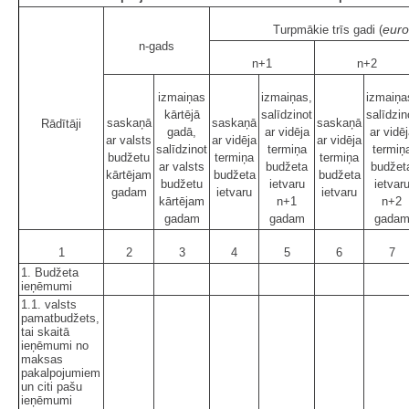
euro
Turpmākie trīs gadi (
n-gads
n+1
n+2
izmaiņas
izmaiņas,
izmaiņa
kārtējā
salīdzinot
salīdzin
saskaņā
saskaņā
saskaņā
Rādītāji
gadā,
ar vidēja
ar vidē
ar valsts
ar vidēja
ar vidēja
salīdzinot
termiņa
termiņ
budžetu
termiņa
termiņa
ar valsts
budžeta
budžet
kārtējam
budžeta
budžeta
budžetu
ietvaru
ietvar
gadam
ietvaru
ietvaru
kārtējam
n+1
n+2
gadam
gadam
gada
1
2
3
4
5
6
7
1. Budžeta
ieņēmumi
1.1. valsts
pamatbudžets,
tai skaitā
ieņēmumi no
maksas
pakalpojumiem
un citi pašu
ieņēmumi