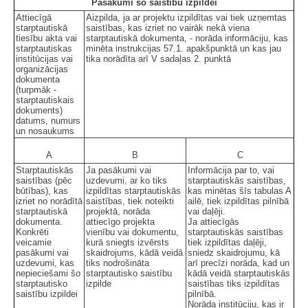
Pasākumi šo saistību izpildei
Attiecīgā
Aizpilda, ja ar projektu izpildītas vai tiek uzņemtas
starptautiskā
saistības, kas izriet no vairāk nekā viena
tiesību akta vai
starptautiskā dokumenta, - norāda informāciju, kas
starptautiskas
minēta instrukcijas 57.1. apakšpunktā un kas jau
institūcijas vai
tika norādīta arī V sadaļas 2. punktā
organizācijas
dokumenta
(turpmāk -
starptautiskais
dokuments)
datums, numurs
un nosaukums
A
B
C
Starptautiskās
Ja pasākumi vai
Informācija par to, vai
saistības (pēc
uzdevumi, ar ko tiks
starptautiskās saistības,
būtības), kas
izpildītas starptautiskās
kas minētas šīs tabulas A
izriet no norādītā
saistības, tiek noteikti
ailē, tiek izpildītas pilnībā
starptautiskā
projektā, norāda
vai daļēji.
dokumenta.
attiecīgo projekta
Ja attiecīgās
Konkrēti
vienību vai dokumentu,
starptautiskās saistības
veicamie
kurā sniegts izvērsts
tiek izpildītas daļēji,
pasākumi vai
skaidrojums, kādā veidā
sniedz skaidrojumu, kā
uzdevumi, kas
tiks nodrošināta
arī precīzi norāda, kad un
nepieciešami šo
starptautisko saistību
kādā veidā starptautiskās
starptautisko
izpilde
saistības tiks izpildītas
saistību izpildei
pilnībā.
Norāda institūciju, kas ir