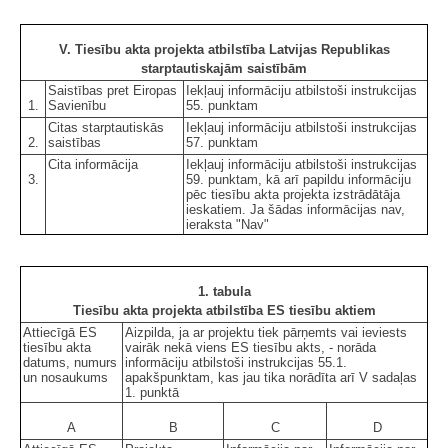
V. Tiesību akta projekta atbilstība Latvijas Republikas
starptautiskajām saistībām
Saistības pret Eiropas
Iekļauj informāciju atbilstoši instrukcijas
1.
Savienību
55. punktam
Citas starptautiskās
Iekļauj informāciju atbilstoši instrukcijas
2.
saistības
57. punktam
Cita informācija
Iekļauj informāciju atbilstoši instrukcijas
3.
59. punktam, kā arī papildu informāciju
pēc tiesību akta projekta izstrādātāja
ieskatiem. Ja šādas informācijas nav,
ieraksta "Nav"
1. tabula
Tiesību akta projekta atbilstība ES tiesību aktiem
Attiecīgā ES
Aizpilda, ja ar projektu tiek pārņemts vai ieviests
tiesību akta
vairāk nekā viens ES tiesību akts, - norāda
datums, numurs
informāciju atbilstoši instrukcijas 55.1.
un nosaukums
apakšpunktam, kas jau tika norādīta arī V sadaļas
1. punktā
A
B
C
D