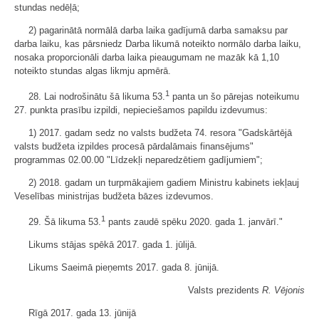
stundas nedēļā;
2) pagarinātā normālā darba laika gadījumā darba samaksu par
darba laiku, kas pārsniedz Darba likumā noteikto normālo darba laiku,
nosaka proporcionāli darba laika pieaugumam ne mazāk kā 1,10
noteikto stundas algas likmju apmērā.
1
28. Lai nodrošinātu šā likuma 53.
panta un šo pārejas noteikumu
27. punkta prasību izpildi, nepieciešamos papildu izdevumus:
1) 2017. gadam sedz no valsts budžeta 74. resora "Gadskārtējā
valsts budžeta izpildes procesā pārdalāmais finansējums"
programmas 02.00.00 "Līdzekļi neparedzētiem gadījumiem";
2) 2018. gadam un turpmākajiem gadiem Ministru kabinets iekļauj
Veselības ministrijas budžeta bāzes izdevumos.
1
29. Šā likuma 53.
pants zaudē spēku 2020. gada 1. janvārī."
Likums stājas spēkā 2017. gada 1. jūlijā.
Likums Saeimā pieņemts 2017. gada 8. jūnijā.
Valsts prezidents
R. Vējonis
Rīgā 2017. gada 13. jūnijā