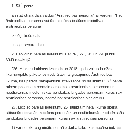
1
1. 53.
pantā:
aizstāt otrajā daļā vārdus "Ārstniecības personai" ar vārdiem "Pēc
ārstniecības personas vai ārstniecības iestādes iniciatīvas
ārstniecības personai";
izslēgt trešo daļu;
izslēgt septīto daļu.
2. Papildināt pārejas noteikumus ar 26., 27., 28. un 29. punktu
šādā redakcijā:
"26. Ministru kabinets izstrādā un 2018. gada valsts budžeta
likumprojektu paketē iesniedz Saeimai grozījumus Ārstniecības
1
likumā, kas paredz pakāpenisku atteikšanos no šā likuma 53.
pantā
minētā pagarinātā normālā darba laika ārstniecības personām un
neatliekamās medicīniskās palīdzības brigādes personām, kuras nav
ārstniecības personas, nodrošinot ārstniecības pieejamību.
27. Līdz šo pārejas noteikumu 26. punktā minētā likuma spēkā
stāšanās dienai ārstniecības personām un neatliekamās medicīniskās
palīdzības brigādes personām, kuras nav ārstniecības personas:
1) var noteikt pagarināto normālo darba laiku, kas nepārsniedz 55