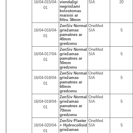
16/04-015/04-
viendaļīgi
SIA
20
negriežami
01
kolostomas
maisiņi ar
filtru 38mm
ZenSiv Normal
OneMed
16/04-016/04-
griežamas
SIA
5
pamatnes ar
01
40mm
gredzenu
ZenSiv Normal
OneMed
16/04-017/04-
griežamas
SIA
5
pamatnes ar
01
50mm
gredzenu
ZenSiv Normal
OneMed
16/04-018/04-
griežamas
SIA
5
pamatnes ar
01
60mm
gredzenu
ZenSiv Normal
OneMed
16/04-019/04-
griežamas
SIA
5
pamatnes ar
01
70mm
gredzenu
ZenSiv Plaster
OneMed
16/04-020/04-
+ Hydrocolloid
SIA
5
griežamas
01