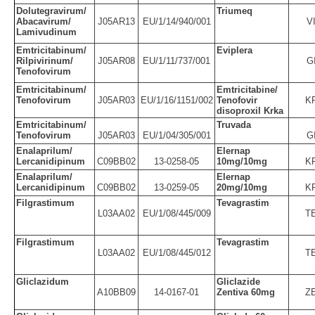
Dolutegravirum/
Triumeq
Abacavirum/
J05AR13
EU/1/14/940/001
V
Lamivudinum
Emtricitabinum/
Eviplera
Rilpivirinum/
J05AR08
EU/1/11/737/001
G
Tenofovirum
Emtricitabinum/
Emtricitabine/
Tenofovirum
J05AR03
EU/1/16/1151/002
Tenofovir
K
disoproxil Krka
Emtricitabinum/
Truvada
Tenofovirum
J05AR03
EU/1/04/305/001
G
Enalaprilum/
Elernap
Lercanidipinum
C09BB02
13-0258-05
10mg/10mg
K
Enalaprilum/
Elernap
Lercanidipinum
C09BB02
13-0259-05
20mg/10mg
K
Filgrastimum
Tevagrastim
L03AA02
EU/1/08/445/009
T
Filgrastimum
Tevagrastim
L03AA02
EU/1/08/445/012
T
Gliclazidum
Gliclazide
A10BB09
14-0167-01
Zentiva 60mg
Z