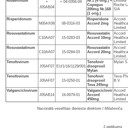
Ribavirinum
Nr.1 (4 oriģ.) +
Limited/
+
+ 04-0356-04
Copegus
Roche La
J05AB04
200mg Nr.168
SIA
(1 oriģ.)
Risperidonum
Risperidone
Accord
N05AX08
08-0316-03
Accord 2mg
Healthca
Limited
Rosuvastatinum
Rosuvastatin
Accord
C10AA07
15-0283-03
Accord 10mg
Healthca
Limited
Rosuvastatinum
Rosuvastatin
Accord
C10AA07
15-0284-03
Accord 20mg
Healthca
Limited
Tenofovirum
Tenofovir
Mylan S
J05AF07
EU/1/16/1129/001
disoproxil
Mylan
Tenofovirum
Tenofovir
Teva Ph
J05AF07
15-0250-01
disoproxil
B.V.
Teva 245mg
Valganciclovirum
Valganciclovir
Accord
J05AB14
16-0079-01
Accord
Healthca
450mg
Limited
Nacionālā veselības dienesta direktore
I.Milaševiča
2.pielikums