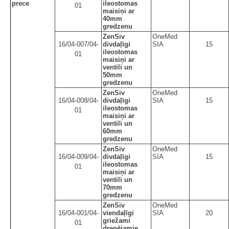
prece
ileostomas
01
maisiņi ar
40mm
gredzenu
ZenSiv
OneMed
16/04-007/04-
divdaļīgi
SIA
15
ileostomas
01
maisiņi ar
ventili un
50mm
gredzenu
ZenSiv
OneMed
16/04-008/04-
divdaļīgi
SIA
15
ileostomas
01
maisiņi ar
ventili un
60mm
gredzenu
ZenSiv
OneMed
16/04-009/04-
divdaļīgi
SIA
15
ileostomas
01
maisiņi ar
ventili un
70mm
gredzenu
ZenSiv
OneMed
16/04-001/04-
viendaļīgi
SIA
20
griežami
01
drenējamie