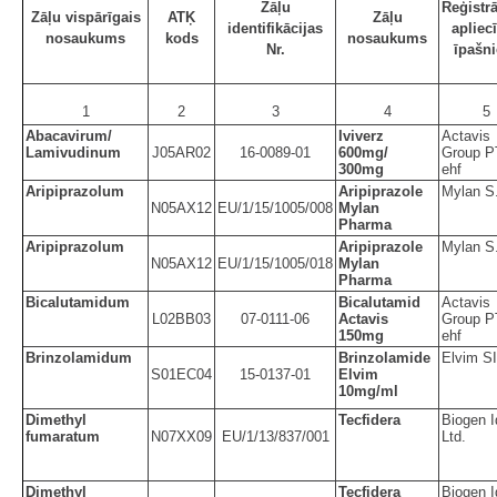
Zāļu
Reģistrā
Zāļu vispārīgais
ATĶ
Zāļu
identifikācijas
apliec
nosaukums
kods
nosaukums
Nr.
īpašni
1
2
3
4
5
Abacavirum/
Iviverz
Actavis
Lamivudinum
J05AR02
16-0089-01
600mg/
Group 
300mg
ehf
Aripiprazolum
Aripiprazole
Mylan S
N05AX12
EU/1/15/1005/008
Mylan
Pharma
Aripiprazolum
Aripiprazole
Mylan S
N05AX12
EU/1/15/1005/018
Mylan
Pharma
Bicalutamidum
Bicalutamid
Actavis
L02BB03
07-0111-06
Actavis
Group 
150mg
ehf
Brinzolamidum
Brinzolamide
Elvim S
S01EC04
15-0137-01
Elvim
10mg/ml
Dimethyl
Tecfidera
Biogen 
fumaratum
N07XX09
EU/1/13/837/001
Ltd.
Dimethyl
Tecfidera
Biogen 