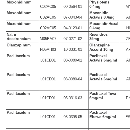
Moxonidinum
Physiotens
C02AC05
00-0564-01
0,4mg
M
Moxonidinum
Moxonidin
C02AC05
07-0043-04
Actavis 0,4mg
A
Moxonidinum
MoxonidinHexal
C02AC05
04-0123-01
0,4mg
H
Natrii
Risendros
risedronatum
M05BA07
07-0271-02
35mg
Z
Olanzapinum
Olanzapine
N05AH03
10-0331-01
Accord 10mg
A
Paclitaxelum
Paclitaxel
L01CD01
08-0080-01
Actavis 6mg/ml
A
Paclitaxelum
Paclitaxel
L01CD01
08-0080-04
Actavis 6mg/ml
A
Paclitaxelum
Paclitaxel-Teva
L01CD01
05-0316-03
6mg/ml
P
Paclitaxelum
Paclitaxel
L01CD01
03-0395-05
Ebewe 6mg/ml
E