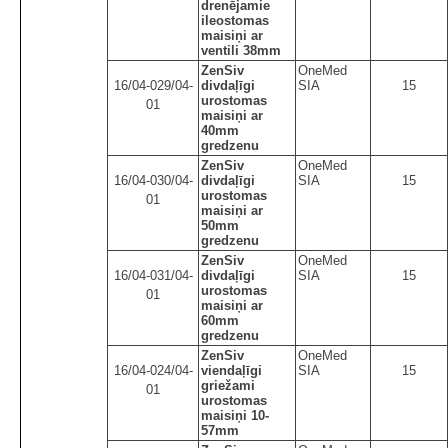
drenējamie
ileostomas
maisiņi ar
ventili 38mm
ZenSiv
OneMed
16/04-029/04-
divdaļīgi
SIA
15
urostomas
01
maisiņi ar
40mm
gredzenu
ZenSiv
OneMed
16/04-030/04-
divdaļīgi
SIA
15
urostomas
01
maisiņi ar
50mm
gredzenu
ZenSiv
OneMed
16/04-031/04-
divdaļīgi
SIA
15
urostomas
01
maisiņi ar
60mm
gredzenu
ZenSiv
OneMed
16/04-024/04-
viendaļīgi
SIA
15
griežami
01
urostomas
maisiņi 10-
57mm