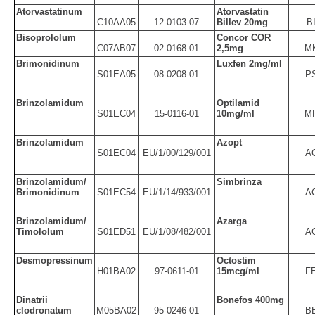
Atorvastatinum
Atorvastatin
C10AA05
12-0103-07
Billev 20mg
B
Bisoprololum
Concor COR
C07AB07
02-0168-01
2,5mg
M
Brimonidinum
Luxfen 2mg/ml
S01EA05
08-0208-01
P
Brinzolamidum
Optilamid
S01EC04
15-0116-01
10mg/ml
M
Brinzolamidum
Azopt
S01EC04
EU/1/00/129/001
A
Brinzolamidum/
Simbrinza
Brimonidinum
S01EC54
EU/1/14/933/001
A
Brinzolamidum/
Azarga
Timololum
S01ED51
EU/1/08/482/001
A
Desmopressinum
Octostim
H01BA02
97-0611-01
15mcg/ml
F
Dinatrii
Bonefos 400mg
clodronatum
M05BA02
95-0246-01
B