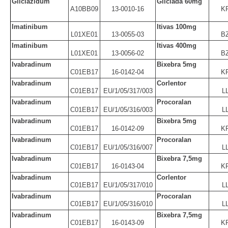
Gliclazidum
Gliclada 60mg
A10BB09
13-0010-16
K
Imatinibum
Itivas 100mg
L01XE01
13-0055-03
B
Imatinibum
Itivas 400mg
L01XE01
13-0056-02
B
Ivabradinum
Bixebra 5mg
C01EB17
16-0142-04
K
Ivabradinum
Corlentor
C01EB17
EU/1/05/317/003
L
Ivabradinum
Procoralan
C01EB17
EU/1/05/316/003
L
Ivabradinum
Bixebra 5mg
C01EB17
16-0142-09
K
Ivabradinum
Procoralan
C01EB17
EU/1/05/316/007
L
Ivabradinum
Bixebra 7,5mg
C01EB17
16-0143-04
K
Ivabradinum
Corlentor
C01EB17
EU/1/05/317/010
L
Ivabradinum
Procoralan
C01EB17
EU/1/05/316/010
L
Ivabradinum
Bixebra 7,5mg
C01EB17
16-0143-09
K