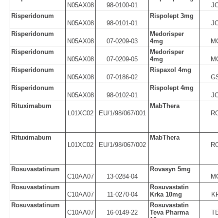
N05AX08
98-0100-01
J
Risperidonum
Rispolept 3mg
N05AX08
98-0101-01
J
Risperidonum
Medorisper
N05AX08
07-0209-03
4mg
M
Risperidonum
Medorisper
N05AX08
07-0209-05
4mg
M
Risperidonum
Rispaxol 4mg
N05AX08
07-0186-02
G
Risperidonum
Rispolept 4mg
N05AX08
98-0102-01
J
Rituximabum
MabThera
L01XC02
EU/1/98/067/001
R
Rituximabum
MabThera
L01XC02
EU/1/98/067/002
R
Rosuvastatinum
Rovasyn 5mg
C10AA07
13-0284-04
M
Rosuvastatinum
Rosuvastatin
C10AA07
11-0270-04
Krka 10mg
K
Rosuvastatinum
Rosuvastatin
C10AA07
16-0149-22
Teva Pharma
T