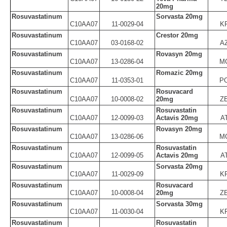
20mg
Rosuvastatinum
Sorvasta 20mg
C10AA07
11-0029-04
K
Rosuvastatinum
Crestor 20mg
C10AA07
03-0168-02
A
Rosuvastatinum
Rovasyn 20mg
C10AA07
13-0286-04
M
Rosuvastatinum
Romazic 20mg
C10AA07
11-0353-01
P
Rosuvastatinum
Rosuvacard
C10AA07
10-0008-02
20mg
Z
Rosuvastatinum
Rosuvastatin
C10AA07
12-0099-03
Actavis 20mg
A
Rosuvastatinum
Rovasyn 20mg
C10AA07
13-0286-06
M
Rosuvastatinum
Rosuvastatin
C10AA07
12-0099-05
Actavis 20mg
A
Rosuvastatinum
Sorvasta 20mg
C10AA07
11-0029-09
K
Rosuvastatinum
Rosuvacard
C10AA07
10-0008-04
20mg
Z
Rosuvastatinum
Sorvasta 30mg
C10AA07
11-0030-04
K
Rosuvastatinum
Rosuvastatin