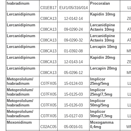
Ivabradinum
Procoralan
C01EB17
EU/1/05/316/014
L
Lercanidipinum
Kapidin 10mg
C08CA13
12-0142-14
Z
Lercanidipinum
Lercanidipine
C08CA13
09-0290-24
Actavis 10mg
A
Lercanidipinum
Lercanidipine
C08CA13
09-0290-32
Actavis 10mg
A
Lercanidipinum
Lercapin 10mg
C08CA13
01-0392-08
M
Lercanidipinum
Kapidin 20mg
C08CA13
12-0143-14
Z
Lercanidipinum
Lercapin 20mg
C08CA13
05-0296-12
M
Metoprololum/
Implicor
Ivabradinum
C07FX05
15-0124-03
25mg/5mg
L
Metoprololum/
Implicor
Ivabradinum
C07FX05
15-0125-03
25mg/7,5mg
L
Metoprololum/
Implicor
Ivabradinum
C07FX05
15-0126-03
50mg/5mg
L
Metoprololum/
Implicor
Ivabradinum
C07FX05
15-0127-03
50mg/7,5mg
L
Moxonidinum
Moxogamma
C02AC05
05-0016-01
0,4mg
W