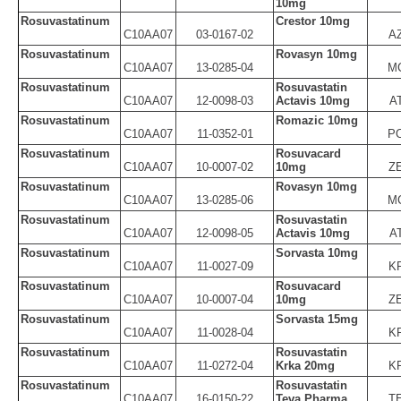
10mg
Rosuvastatinum
Crestor 10mg
C10AA07
03-0167-02
A
Rosuvastatinum
Rovasyn 10mg
C10AA07
13-0285-04
M
Rosuvastatinum
Rosuvastatin
C10AA07
12-0098-03
Actavis 10mg
A
Rosuvastatinum
Romazic 10mg
C10AA07
11-0352-01
P
Rosuvastatinum
Rosuvacard
C10AA07
10-0007-02
10mg
Z
Rosuvastatinum
Rovasyn 10mg
C10AA07
13-0285-06
M
Rosuvastatinum
Rosuvastatin
C10AA07
12-0098-05
Actavis 10mg
A
Rosuvastatinum
Sorvasta 10mg
C10AA07
11-0027-09
K
Rosuvastatinum
Rosuvacard
C10AA07
10-0007-04
10mg
Z
Rosuvastatinum
Sorvasta 15mg
C10AA07
11-0028-04
K
Rosuvastatinum
Rosuvastatin
C10AA07
11-0272-04
Krka 20mg
K
Rosuvastatinum
Rosuvastatin
C10AA07
16-0150-22
Teva Pharma
T