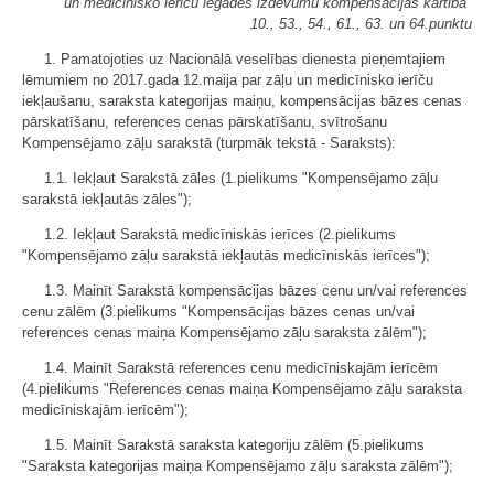
un medicīnisko ierīču iegādes izdevumu kompensācijas kārtība"
10., 53., 54., 61., 63. un 64.punktu
1. Pamatojoties uz Nacionālā veselības dienesta pieņemtajiem
lēmumiem no 2017.gada 12.maija par zāļu un medicīnisko ierīču
iekļaušanu, saraksta kategorijas maiņu, kompensācijas bāzes cenas
pārskatīšanu, references cenas pārskatīšanu, svītrošanu
Kompensējamo zāļu sarakstā (turpmāk tekstā - Saraksts):
1.1. Iekļaut Sarakstā zāles (1.pielikums "Kompensējamo zāļu
sarakstā iekļautās zāles");
1.2. Iekļaut Sarakstā medicīniskās ierīces (2.pielikums
"Kompensējamo zāļu sarakstā iekļautās medicīniskās ierīces");
1.3. Mainīt Sarakstā kompensācijas bāzes cenu un/vai references
cenu zālēm (3.pielikums "Kompensācijas bāzes cenas un/vai
references cenas maiņa Kompensējamo zāļu saraksta zālēm");
1.4. Mainīt Sarakstā references cenu medicīniskajām ierīcēm
(4.pielikums "References cenas maiņa Kompensējamo zāļu saraksta
medicīniskajām ierīcēm");
1.5. Mainīt Sarakstā saraksta kategoriju zālēm (5.pielikums
"Saraksta kategorijas maiņa Kompensējamo zāļu saraksta zālēm");