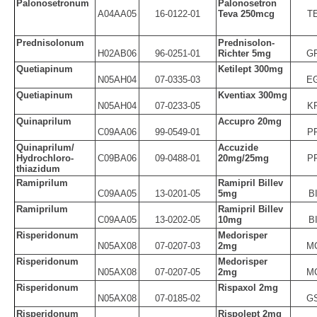
Palonosetronum
Palonosetron
A04AA05
16-0122-01
Teva 250mcg
T
Prednisolonum
Prednisolon-
H02AB06
96-0251-01
Richter 5mg
G
Quetiapinum
Ketilept 300mg
N05AH04
07-0335-03
E
Quetiapinum
Kventiax 300mg
N05AH04
07-0233-05
K
Quinaprilum
Accupro 20mg
C09AA06
99-0549-01
P
Quinaprilum/
Accuzide
Hydrochloro-
C09BA06
09-0488-01
20mg/25mg
P
thiazidum
Ramiprilum
Ramipril Billev
C09AA05
13-0201-05
5mg
B
Ramiprilum
Ramipril Billev
C09AA05
13-0202-05
10mg
B
Risperidonum
Medorisper
N05AX08
07-0207-03
2mg
M
Risperidonum
Medorisper
N05AX08
07-0207-05
2mg
M
Risperidonum
Rispaxol 2mg
N05AX08
07-0185-02
G
Risperidonum
Rispolept 2mg