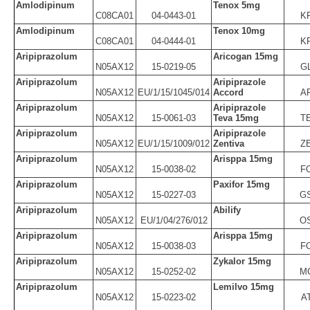
Amlodipinum
Tenox 5mg
C08CA01
04-0443-01
K
Amlodipinum
Tenox 10mg
C08CA01
04-0444-01
K
Aripiprazolum
Aricogan 15mg
N05AX12
15-0219-05
G
Aripiprazolum
Aripiprazole
N05AX12
EU/1/15/1045/014
Accord
A
Aripiprazolum
Aripiprazole
N05AX12
15-0061-03
Teva 15mg
T
Aripiprazolum
Aripiprazole
N05AX12
EU/1/15/1009/012
Zentiva
Z
Aripiprazolum
Arisppa 15mg
N05AX12
15-0038-02
F
Aripiprazolum
Paxifor 15mg
N05AX12
15-0227-03
G
Aripiprazolum
Abilify
N05AX12
EU/1/04/276/012
O
Aripiprazolum
Arisppa 15mg
N05AX12
15-0038-03
F
Aripiprazolum
Zykalor 15mg
N05AX12
15-0252-02
M
Aripiprazolum
Lemilvo 15mg
N05AX12
15-0223-02
A