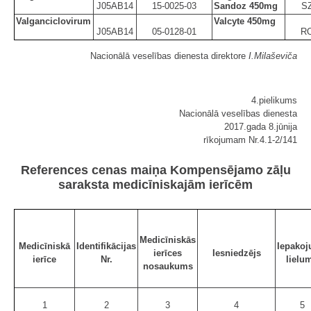
J05AB14
15-0025-03
Sandoz 450mg
S
Valganciclovirum
Valcyte 450mg
J05AB14
05-0128-01
R
Nacionālā veselības dienesta direktore
I.Milaševiča
4.pielikums
Nacionālā veselības dienesta
2017.gada 8.jūnija
rīkojumam Nr.4.1-2/141
References cenas maiņa Kompensējamo zāļu
saraksta medicīniskajām ierīcēm
Medicīniskās
Medicīniskā
Identifikācijas
Iepako
ierīces
Iesniedzējs
ierīce
Nr.
lielu
nosaukums
1
2
3
4
5