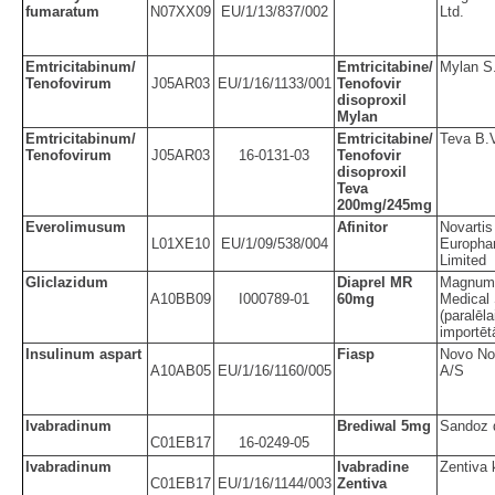
fumaratum
N07XX09
EU/1/13/837/002
Ltd.
Emtricitabinum/
Emtricitabine/
Mylan S
Tenofovirum
J05AR03
EU/1/16/1133/001
Tenofovir
disoproxil
Mylan
Emtricitabinum/
Emtricitabine/
Teva B.
Tenofovirum
J05AR03
16-0131-03
Tenofovir
disoproxil
Teva
200mg/245mg
Everolimusum
Afinitor
Novartis
L01XE10
EU/1/09/538/004
Europha
Limited
Gliclazidum
Diaprel MR
Magnum
A10BB09
I000789-01
60mg
Medical
(paralēla
importēt
Insulinum aspart
Fiasp
Novo No
A10AB05
EU/1/16/1160/005
A/S
Ivabradinum
Brediwal 5mg
Sandoz 
C01EB17
16-0249-05
Ivabradinum
Ivabradine
Zentiva 
C01EB17
EU/1/16/1144/003
Zentiva