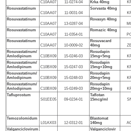
C10AA07
11-0274-04
Krka 40mg
K
Rosuvastatinum
Sorvasta 40mg
C10AA07
11-0031-04
K
Rosuvastatinum
Rovasyn 40mg
C10AA07
13-0287-04
M
Rosuvastatinum
Romazic 40mg
C10AA07
11-0354-01
P
Rosuvastatinum
Rosuvacard
C10AA07
10-0009-02
40mg
Z
Rosuvastatinum/
Rosudapin
Amlodipinum
C10BX09
15-0246-03
15mg+5mg
K
Rosuvastatinum/
Rosudapin
Amlodipinum
C10BX09
15-0247-03
15mg+10mg
K
Rosuvastatinum/
Rosudapin
Amlodipinum
C10BX09
15-0248-03
20mg+5mg
K
Rosuvastatinum/
Rosudapin
Amlodipinum
C10BX09
15-0249-03
20mg+10mg
K
Tafluprostum
Taflotan
S01EE05
09-0234-01
15mcg/ml
S
Temozolomidum
Blastomat
L01AX03
12-0312-01
140mg
A
Valganciclovirum
Valganciclovir