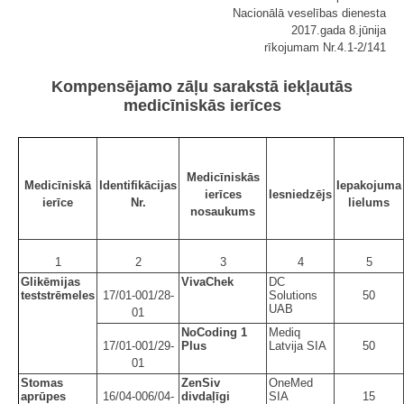
Nacionālā veselības dienesta
2017.gada 8.jūnija
rīkojumam Nr.4.1-2/141
Kompensējamo zāļu sarakstā iekļautās
medicīniskās ierīces
Medicīniskās
Medicīniskā
Identifikācijas
Iepakojuma
ierīces
Iesniedzējs
ierīce
Nr.
lielums
nosaukums
1
2
3
4
5
Glikēmijas
VivaChek
DC
teststrēmeles
17/01-001/28-
Solutions
50
UAB
01
NoCoding 1
Mediq
17/01-001/29-
Plus
Latvija SIA
50
01
Stomas
ZenSiv
OneMed
aprūpes
16/04-006/04-
divdaļīgi
SIA
15