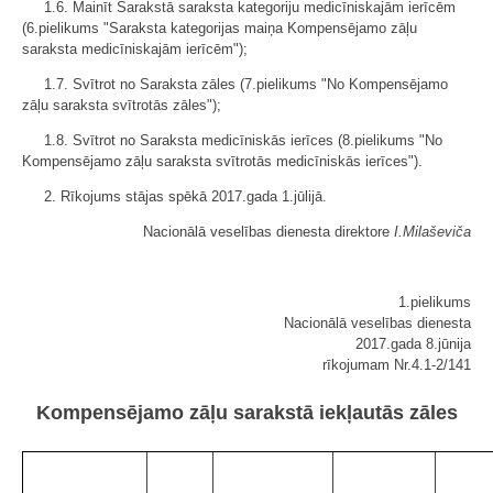
1.6. Mainīt Sarakstā saraksta kategoriju medicīniskajām ierīcēm
(6.pielikums "Saraksta kategorijas maiņa Kompensējamo zāļu
saraksta medicīniskajām ierīcēm");
1.7. Svītrot no Saraksta zāles (7.pielikums "No Kompensējamo
zāļu saraksta svītrotās zāles");
1.8. Svītrot no Saraksta medicīniskās ierīces (8.pielikums "No
Kompensējamo zāļu saraksta svītrotās medicīniskās ierīces").
2. Rīkojums stājas spēkā 2017.gada 1.jūlijā.
Nacionālā veselības dienesta direktore
I.Milaševiča
1.pielikums
Nacionālā veselības dienesta
2017.gada 8.jūnija
rīkojumam Nr.4.1-2/141
Kompensējamo zāļu sarakstā iekļautās zāles