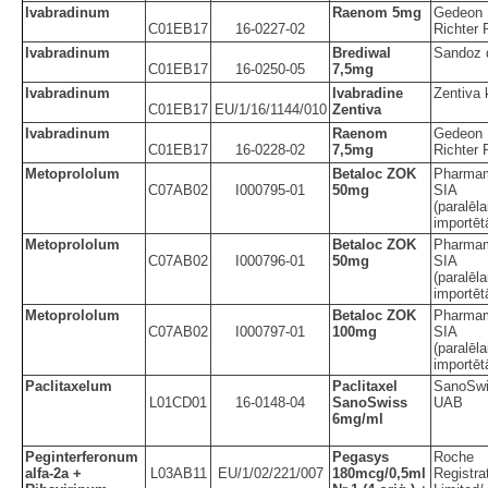
Ivabradinum
Raenom 5mg
Gedeon
C01EB17
16-0227-02
Richter 
Ivabradinum
Brediwal
Sandoz 
C01EB17
16-0250-05
7,5mg
Ivabradinum
Ivabradine
Zentiva 
C01EB17
EU/1/16/1144/010
Zentiva
Ivabradinum
Raenom
Gedeon
C01EB17
16-0228-02
7,5mg
Richter 
Metoprololum
Betaloc ZOK
Pharma
C07AB02
I000795-01
50mg
SIA
(paralēla
importēt
Metoprololum
Betaloc ZOK
Pharma
C07AB02
I000796-01
50mg
SIA
(paralēla
importēt
Metoprololum
Betaloc ZOK
Pharma
C07AB02
I000797-01
100mg
SIA
(paralēla
importēt
Paclitaxelum
Paclitaxel
SanoSw
L01CD01
16-0148-04
SanoSwiss
UAB
6mg/ml
Peginterferonum
Pegasys
Roche
alfa-2a +
L03AB11
EU/1/02/221/007
180mcg/0,5ml
Registra