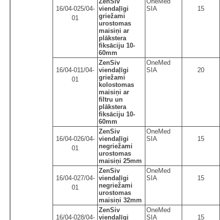
ZenSiv
OneMed
16/04-025/04-
viendaļīgi
SIA
15
griežami
01
urostomas
maisiņi ar
plākstera
fiksāciju 10-
60mm
ZenSiv
OneMed
16/04-011/04-
viendaļīgi
SIA
20
griežami
01
kolostomas
maisiņi ar
filtru un
plākstera
fiksāciju 10-
60mm
ZenSiv
OneMed
16/04-026/04-
viendaļīgi
SIA
15
negriežami
01
urostomas
maisiņi 25mm
ZenSiv
OneMed
16/04-027/04-
viendaļīgi
SIA
15
negriežami
01
urostomas
maisiņi 32mm
ZenSiv
OneMed
16/04-028/04-
viendaļīgi
SIA
15