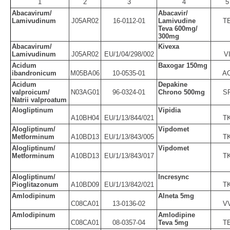
1
2
3
4
5
Abacavirum/
Abacavir/
Lamivudinum
J05AR02
16-0112-01
Lamivudine
T
Teva 600mg/
300mg
Abacavirum/
Kivexa
Lamivudinum
J05AR02
EU/1/04/298/002
V
Acidum
Baxogar 150mg
ibandronicum
M05BA06
10-0535-01
A
Acidum
Depakine
valproicum/
N03AG01
96-0324-01
Chrono 500mg
S
Natrii valproatum
Alogliptinum
Vipidia
A10BH04
EU/1/13/844/021
T
Alogliptinum/
Vipdomet
Metforminum
A10BD13
EU/1/13/843/005
T
Alogliptinum/
Vipdomet
Metforminum
A10BD13
EU/1/13/843/017
T
Alogliptinum/
Incresync
Pioglitazonum
A10BD09
EU/1/13/842/021
T
Amlodipinum
Alneta 5mg
C08CA01
13-0136-02
V
Amlodipinum
Amlodipine
C08CA01
08-0357-04
Teva 5mg
T