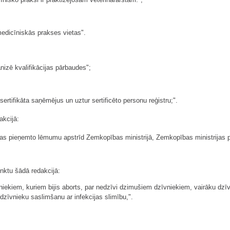
medicīniskās prakses vietas".
anizē kvalifikācijas pārbaudes";
sertifikāta saņēmējus un uztur sertificēto personu reģistru;".
akcijā:
ības pieņemto lēmumu apstrīd Zemkopības ministrijā, Zemkopības ministrijas
unktu šādā redakcijā:
niekiem, kuriem bijis aborts, par nedzīvi dzimušiem dzīvniekiem, vairāku dz
zīvnieku saslimšanu ar infekcijas slimību,".