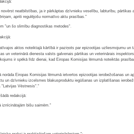
dakcijā:
 novērst neatbilstības, ja ir pārkāptas dzīvnieku veselību, labturību, pārtikas 
riņam, apriti regulējošu normatīvo aktu prasības."
iem "un šo slimību diagnostikas metodes".
akcijā:
tīvajos aktos noteiktajā kārtībā ir paziņots par epizootijas uzliesmojumu un t
 un veterinārā dienesta valsts galvenais pārtikas un veterinārais inspektor
īkojums ir spēkā līdz dienai, kad Eiropas Komisijas lēmumā noteiktās prasīb
umā norāda Eiropas Komisijas lēmumā ietvertos epizootijas ierobežošanas un
tu un dzīvnieku izcelsmes blakusproduktu iegūšanas un izplatīšanas ierobežoju
 "Latvijas Vēstnesis"."
 šādā redakcijā:
ā iznīcinātajām bišu saimēm."
īnisko praksi ir praktizējošam veterinārārstam.";