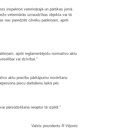
lsts inspektori veterinārajā un pārtikas jomā
ežo veterinārās uzraudzības objekta vai tā
as nav paredzēti cilvēku patēriņam, apriti
atēriņam, apriti reglamentējošu normatīvo aktu
eselībai vai dzīvībai."
matīvo aktu prasību pārkāpumu novēršanu
amatpersona piecu darbdienu laikā pēc
ai pārsūdzēšana neaptur tā izpildi."
Valsts prezidents
R.Vējonis