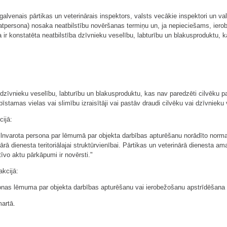
 galvenais pārtikas un veterinārais inspektors, valsts vecākie inspektori un va
atpersona) nosaka neatbilstību novēršanas termiņu un, ja nepieciešams, ierob
a ir konstatēta neatbilstība dzīvnieku veselību, labturību un blakusproduktu, k
a dzīvnieku veselību, labturību un blakusproduktu, kas nav paredzēti cilvēku p
stamas vielas vai slimību izraisītāji vai pastāv draudi cilvēku vai dzīvnieku v
cijā:
a pilnvarota persona par lēmumā par objekta darbības apturēšanu norādīto nor
nārā dienesta teritoriālajai struktūrvienībai. Pārtikas un veterinārā dienesta 
vo aktu pārkāpumi ir novērsti."
akcijā:
onas lēmuma par objekta darbības apturēšanu vai ierobežošanu apstrīdēšana v
artā.