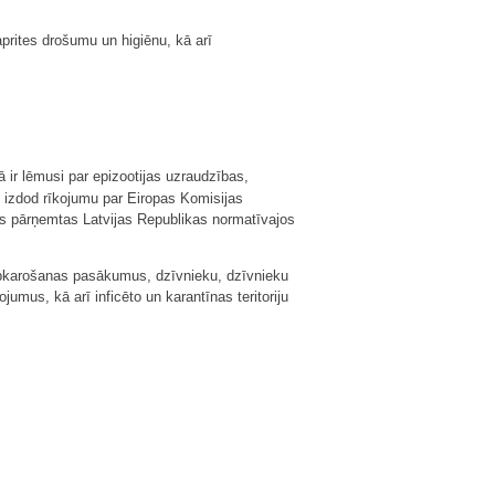
aprites drošumu un higiēnu, kā arī
ā ir lēmusi par epizootijas uzraudzības,
s izdod rīkojumu par Eiropas Komisijas
as pārņemtas Latvijas Republikas normatīvajos
 apkarošanas pasākumus, dzīvnieku, dzīvnieku
mus, kā arī inficēto un karantīnas teritoriju