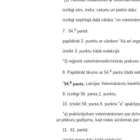
izslēgt otro, trešo, ceturto un piekto daļu;
izslēgt septītajā daļā vārdus "un veterinār
3
7. 54.
pantā:
papildināt 2. punktu ar vārdiem "kā arī org
izteikt 3. punktu šādā redakcijā:
"3) reģistrē veterinārmedicīniskās prakses 
8
8. Papildināt likumu ar 54.
pantu šādā red
8
"
54.
pants.
Latvijas Veterinārārstu biedr
9. Izslēgt 56. panta 1. punktu.
10. Izteikt 59. panta 8. punkta "a" apakšp
"a) praktizējošam veterinārārstam par dzīv
un jebkuru gadījumu, kad rodas aizdomas par d
11. 61. pantā:
izteikt pirmo daļu šādā redakcijā: