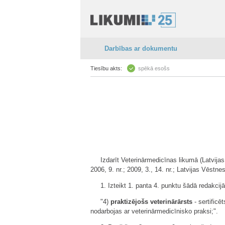
Darbības ar dokumentu
Tiesību akts:
spēkā esošs
Izdarīt Veterinārmedicīnas likumā (Latvijas 
2006, 9. nr.; 2009, 3., 14. nr.; Latvijas Vēstnes
1. Izteikt 1. panta 4. punktu šādā redakcijā
"4)
praktizējošs veterinārārsts
- sertificē
nodarbojas ar veterinārmedicīnisko praksi;".