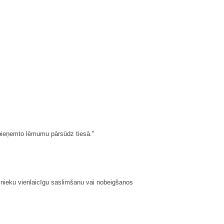
 pieņemto lēmumu pārsūdz tiesā."
īvnieku vienlaicīgu saslimšanu vai nobeigšanos