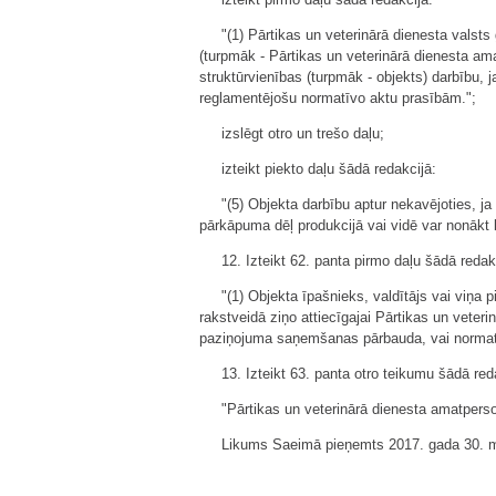
"(1) Pārtikas un veterinārā dienesta valsts
(turpmāk - Pārtikas un veterinārā dienesta am
struktūrvienības (turpmāk - objekts) darbību, j
reglamentējošu normatīvo aktu prasībām.";
izslēgt otro un trešo daļu;
izteikt piekto daļu šādā redakcijā:
"(5) Objekta darbību aptur nekavējoties, j
pārkāpuma dēļ produkcijā vai vidē var nonākt bī
12. Izteikt 62. panta pirmo daļu šādā redak
"(1) Objekta īpašnieks, valdītājs vai viņ
rakstveidā ziņo attiecīgajai Pārtikas un veteri
paziņojuma saņemšanas pārbauda, vai normatī
13. Izteikt 63. panta otro teikumu šādā red
"Pārtikas un veterinārā dienesta amatpers
Likums Saeimā pieņemts 2017. gada 30. m