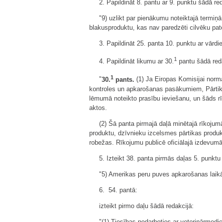
2. Papildināt 8. pantu ar 9. punktu šādā re
"9) uzlikt par pienākumu noteiktajā termiņā
blakusproduktu, kas nav paredzēti cilvēku patē
3. Papildināt 25. panta 10. punktu ar vārd
1
4. Papildināt likumu ar 30.
pantu šādā red
1
"
30.
pants.
(1) Ja Eiropas Komisijai norma
kontroles un apkarošanas pasākumiem, Pārtikas
lēmumā noteikto prasību ieviešanu, un šāds r
aktos.
(2) Šā panta pirmajā daļā minētajā rīkoj
produktu, dzīvnieku izcelsmes pārtikas produk
robežas. Rīkojumu publicē oficiālajā izdevumā
5. Izteikt 38. panta pirmās daļas 5. punktu
"5) Amerikas peru puves apkarošanas laik
6. 54. pantā:
izteikt pirmo daļu šādā redakcijā:
"(1) Tiesības nodarboties ar veterinārmedic