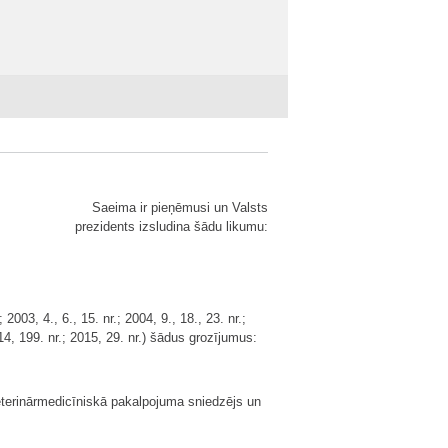
Saeima ir pieņēmusi un Valsts
prezidents izsludina šādu likumu:
003, 4., 6., 15. nr.; 2004, 9., 18., 23. nr.;
2014, 199. nr.; 2015, 29. nr.) šādus grozījumus:
 veterinārmedicīniskā pakalpojuma sniedzējs un