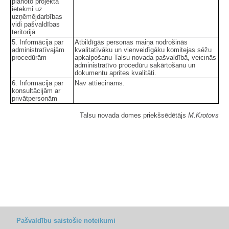
plānoto projekta
ietekmi uz
uzņēmējdarbības
vidi pašvaldības
teritorijā
5. Informācija par
Atbildīgās personas maiņa nodrošinās
administratīvajām
kvalitatīvāku un vienveidīgāku komitejas sēžu
procedūrām
apkalpošanu Talsu novada pašvaldībā, veicinās
administratīvo procedūru sakārtošanu un
dokumentu aprites kvalitāti.
6. Informācija par
Nav attiecināms.
konsultācijām ar
privātpersonām
Talsu novada domes priekšsēdētājs
M.Krotovs
Pašvaldību saistošie noteikumi