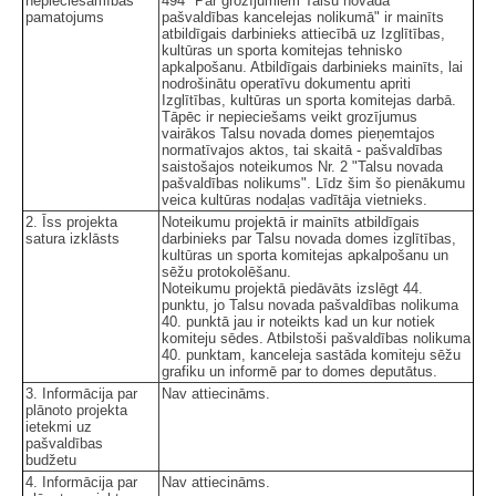
nepieciešamības
494 "Par grozījumiem Talsu novada
pamatojums
pašvaldības kancelejas nolikumā" ir mainīts
atbildīgais darbinieks attiecībā uz Izglītības,
kultūras un sporta komitejas tehnisko
apkalpošanu. Atbildīgais darbinieks mainīts, lai
nodrošinātu operatīvu dokumentu apriti
Izglītības, kultūras un sporta komitejas darbā.
Tāpēc ir nepieciešams veikt grozījumus
vairākos Talsu novada domes pieņemtajos
normatīvajos aktos, tai skaitā - pašvaldības
saistošajos noteikumos Nr. 2 "Talsu novada
pašvaldības nolikums". Līdz šim šo pienākumu
veica kultūras nodaļas vadītāja vietnieks.
2. Īss projekta
Noteikumu projektā ir mainīts atbildīgais
satura izklāsts
darbinieks par Talsu novada domes izglītības,
kultūras un sporta komitejas apkalpošanu un
sēžu protokolēšanu.
Noteikumu projektā piedāvāts izslēgt 44.
punktu, jo Talsu novada pašvaldības nolikuma
40. punktā jau ir noteikts kad un kur notiek
komiteju sēdes. Atbilstoši pašvaldības nolikuma
40. punktam, kanceleja sastāda komiteju sēžu
grafiku un informē par to domes deputātus.
3. Informācija par
Nav attiecināms.
plānoto projekta
ietekmi uz
pašvaldības
budžetu
4. Informācija par
Nav attiecināms.