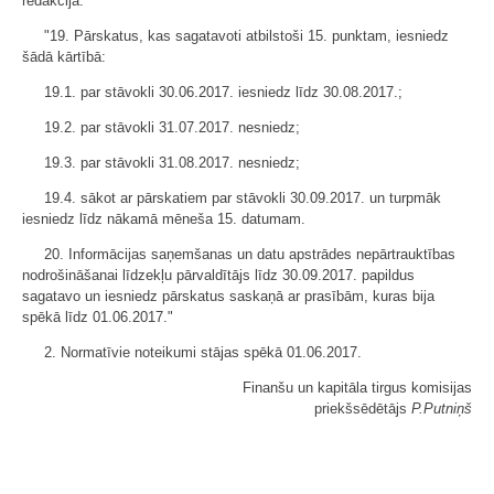
redakcijā:
"19. Pārskatus, kas sagatavoti atbilstoši 15. punktam, iesniedz
šādā kārtībā:
19.1. par stāvokli 30.06.2017. iesniedz līdz 30.08.2017.;
19.2. par stāvokli 31.07.2017. nesniedz;
19.3. par stāvokli 31.08.2017. nesniedz;
19.4. sākot ar pārskatiem par stāvokli 30.09.2017. un turpmāk
iesniedz līdz nākamā mēneša 15. datumam.
20. Informācijas saņemšanas un datu apstrādes nepārtrauktības
nodrošināšanai līdzekļu pārvaldītājs līdz 30.09.2017. papildus
sagatavo un iesniedz pārskatus saskaņā ar prasībām, kuras bija
spēkā līdz 01.06.2017."
2. Normatīvie noteikumi stājas spēkā 01.06.2017.
Finanšu un kapitāla tirgus komisijas
priekšsēdētājs
P.Putniņš