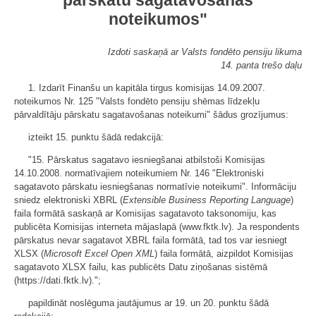
pārskatu sagatavošanas
noteikumos"
Izdoti saskaņā ar Valsts fondēto pensiju likuma
14. panta trešo daļu
1. Izdarīt Finanšu un kapitāla tirgus komisijas 14.09.2007.
noteikumos Nr. 125 "Valsts fondēto pensiju shēmas līdzekļu
pārvaldītāju pārskatu sagatavošanas noteikumi" šādus grozījumus:
izteikt 15. punktu šādā redakcijā:
"15. Pārskatus sagatavo iesniegšanai atbilstoši Komisijas
14.10.2008. normatīvajiem noteikumiem Nr. 146 "Elektroniski
sagatavoto pārskatu iesniegšanas normatīvie noteikumi". Informāciju
sniedz elektroniski XBRL (
Extensible Business Reporting Language
)
faila formātā saskaņā ar Komisijas sagatavoto taksonomiju, kas
publicēta Komisijas interneta mājaslapā (www.fktk.lv). Ja respondents
pārskatus nevar sagatavot XBRL faila formātā, tad tos var iesniegt
XLSX (
Microsoft Excel Open XML
) faila formātā, aizpildot Komisijas
sagatavoto XLSX failu, kas publicēts Datu ziņošanas sistēmā
(https://dati.fktk.lv).";
papildināt noslēguma jautājumus ar 19. un 20. punktu šādā