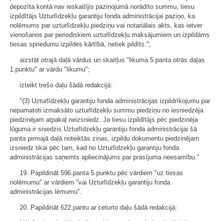
depozīta kontā nav ieskaitījis paziņojumā norādīto summu, tiesu
izpildītājs Uzturlīdzekļu garantiju fonda administrācijai paziņo, ka
nolēmums par uzturlīdzekļu piedziņu vai notariālais akts, kas ietver
vienošanos par periodiskiem uzturlīdzekļu maksājumiem un izpildāms
tiesas spriedumu izpildes kārtībā, netiek pildīts.";
aizstāt otrajā daļā vārdus un skaitļus "likuma 5.panta otrās daļas
1.punktu" ar vārdu "likumu";
izteikt trešo daļu šādā redakcijā:
"(3) Uzturlīdzekļu garantiju fonda administrācijas izpildrīkojumu par
nepamatoti izmaksāto uzturlīdzekļu summu piedziņu no iesniedzēja
piedzinējam atpakaļ neizsniedz. Ja tiesu izpildītājs pēc piedzinēja
lūguma ir sniedzis Uzturlīdzekļu garantiju fonda administrācijai šā
panta pirmajā daļā noteiktās ziņas, izpildu dokumentu piedzinējam
izsniedz tikai pēc tam, kad no Uzturlīdzekļu garantiju fonda
administrācijas saņemts apliecinājums par prasījuma neesamību."
19. Papildināt 596.panta 5.punktu pēc vārdiem "uz tiesas
nolēmumu" ar vārdiem "vai Uzturlīdzekļu garantiju fonda
administrācijas lēmumu".
20. Papildināt 622.pantu ar ceturto daļu šādā redakcijā: