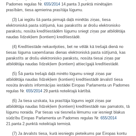
Padomes regulas Nr.
655/2014
14.panta 3.punktā minētajām
prasībām, tiesa apmierina prasītāja lūgumu.
(3) Lai iegūtu šā panta pirmajā daļā minētās ziņas, tiesa
elektroniskā pasta sūtījumā, kas parakstīts ar drošu elektronisko
parakstu, nosūta kredītiestādēm lūgumu sniegt ziņas par atbildētāja
naudas līdzekļiem (kontiem) kredītiestādē.
(4) Kredītiestāde nekavējoties, bet ne vēlāk kā trešajā dienā no
tiesas lūguma saņemšanas dienas elektroniskā pasta sūtījumā, kas
parakstīts ar drošu elektronisko parakstu, nosūta tiesai ziņas par
atbildētāja naudas līdzekļiem (kontiem) attiecīgajā kredītiestādē.
(5) Šā panta trešajā daļā minēto lūgumu sniegt ziņas par
atbildētāja naudas līdzekļiem (kontiem) kredītiestādē ārvalstī tiesa
nosūta ārvalsts informācijas iestādei Eiropas Parlamenta un Padomes
regulas Nr.
655/2014
29.pantā noteiktajā kārtībā.
(6) Ja tiesa uzskata, ka prasītāja lūgums iegūt ziņas par
atbildētāja naudas līdzekļiem (kontiem) kredītiestādē nav pamatots, tā
lūgumu noraida. Par tiesas vai tiesneša lēmumu var iesniegt blakus
sūdzību Eiropas Parlamenta un Padomes regulas Nr.
655/2014
21.panta 2.punktā noteiktajā termiņā.
(7) Ja ārvalsts tiesa, kurā iesniegts pieteikums par Eiropas kontu