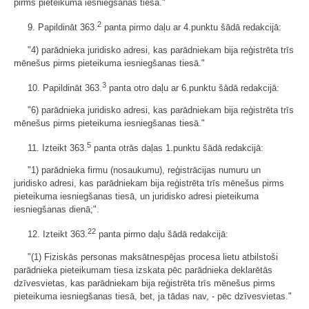
pirms pieteikuma iesniegšanas tiesā."
2
9. Papildināt 363.
panta pirmo daļu ar 4.punktu šādā redakcijā:
"4) parādnieka juridisko adresi, kas parādniekam bija reģistrēta trīs
mēnešus pirms pieteikuma iesniegšanas tiesā."
3
10. Papildināt 363.
panta otro daļu ar 6.punktu šādā redakcijā:
"6) parādnieka juridisko adresi, kas parādniekam bija reģistrēta trīs
mēnešus pirms pieteikuma iesniegšanas tiesā."
5
11. Izteikt 363.
panta otrās daļas 1.punktu šādā redakcijā:
"1) parādnieka firmu (nosaukumu), reģistrācijas numuru un
juridisko adresi, kas parādniekam bija reģistrēta trīs mēnešus pirms
pieteikuma iesniegšanas tiesā, un juridisko adresi pieteikuma
iesniegšanas dienā;".
22
12. Izteikt 363.
panta pirmo daļu šādā redakcijā:
"(1) Fiziskās personas maksātnespējas procesa lietu atbilstoši
parādnieka pieteikumam tiesa izskata pēc parādnieka deklarētās
dzīvesvietas, kas parādniekam bija reģistrēta trīs mēnešus pirms
pieteikuma iesniegšanas tiesā, bet, ja tādas nav, - pēc dzīvesvietas."