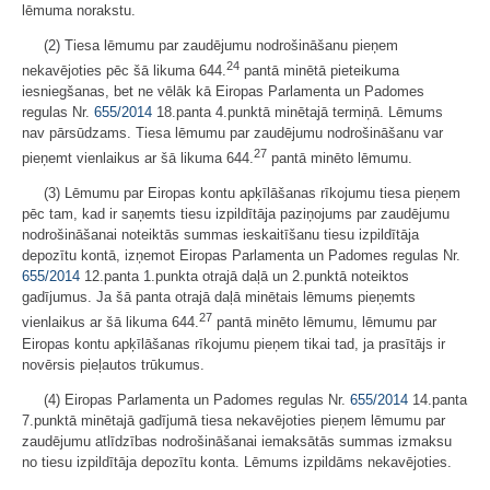
lēmuma norakstu.
(2) Tiesa lēmumu par zaudējumu nodrošināšanu pieņem
24
nekavējoties pēc šā likuma 644.
pantā minētā pieteikuma
iesniegšanas, bet ne vēlāk kā Eiropas Parlamenta un Padomes
regulas Nr.
655/2014
18.panta 4.punktā minētajā termiņā. Lēmums
nav pārsūdzams. Tiesa lēmumu par zaudējumu nodrošināšanu var
27
pieņemt vienlaikus ar šā likuma 644.
pantā minēto lēmumu.
(3) Lēmumu par Eiropas kontu apķīlāšanas rīkojumu tiesa pieņem
pēc tam, kad ir saņemts tiesu izpildītāja paziņojums par zaudējumu
nodrošināšanai noteiktās summas ieskaitīšanu tiesu izpildītāja
depozītu kontā, izņemot Eiropas Parlamenta un Padomes regulas Nr.
655/2014
12.panta 1.punkta otrajā daļā un 2.punktā noteiktos
gadījumus. Ja šā panta otrajā daļā minētais lēmums pieņemts
27
vienlaikus ar šā likuma 644.
pantā minēto lēmumu, lēmumu par
Eiropas kontu apķīlāšanas rīkojumu pieņem tikai tad, ja prasītājs ir
novērsis pieļautos trūkumus.
(4) Eiropas Parlamenta un Padomes regulas Nr.
655/2014
14.panta
7.punktā minētajā gadījumā tiesa nekavējoties pieņem lēmumu par
zaudējumu atlīdzības nodrošināšanai iemaksātās summas izmaksu
no tiesu izpildītāja depozītu konta. Lēmums izpildāms nekavējoties.