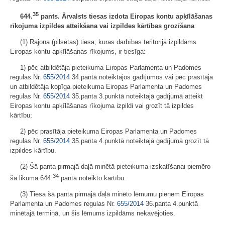
35
644.
pants. Ārvalsts tiesas izdota Eiropas kontu apķīlāšanas
rīkojuma izpildes atteikšana vai izpildes kārtības grozīšana
(1) Rajona (pilsētas) tiesa, kuras darbības teritorijā izpildāms
Eiropas kontu apķīlāšanas rīkojums, ir tiesīga:
1) pēc atbildētāja pieteikuma Eiropas Parlamenta un Padomes
regulas Nr.
655/2014
34.pantā noteiktajos gadījumos vai pēc prasītāja
un atbildētāja kopīga pieteikuma Eiropas Parlamenta un Padomes
regulas Nr.
655/2014
35.panta 3.punktā noteiktajā gadījumā atteikt
Eiropas kontu apķīlāšanas rīkojuma izpildi vai grozīt tā izpildes
kārtību;
2) pēc prasītāja pieteikuma Eiropas Parlamenta un Padomes
regulas Nr.
655/2014
35.panta 4.punktā noteiktajā gadījumā grozīt tā
izpildes kārtību.
(2) Šā panta pirmajā daļā minētā pieteikuma izskatīšanai piemēro
34
šā likuma 644.
pantā noteikto kārtību.
(3) Tiesa šā panta pirmajā daļā minēto lēmumu pieņem Eiropas
Parlamenta un Padomes regulas Nr.
655/2014
36.panta 4.punktā
minētajā termiņā, un šis lēmums izpildāms nekavējoties.