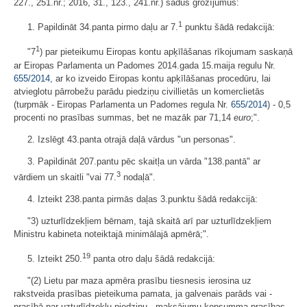
227., 251.nr.; 2016, 31., 123., 241.nr.) šādus grozījumus:
1
1. Papildināt 34.panta pirmo daļu ar 7.
punktu šādā redakcijā:
1
"7
) par pieteikumu Eiropas kontu apķīlāšanas rīkojumam saskaņā
ar Eiropas Parlamenta un Padomes 2014.gada 15.maija regulu Nr.
655/2014
, ar ko izveido Eiropas kontu apķīlāšanas procedūru, lai
atvieglotu pārrobežu parādu piedziņu civillietās un komerclietās
(turpmāk - Eiropas Parlamenta un Padomes regula Nr.
655/2014
) - 0,5
procenti no prasības summas, bet ne mazāk par 71,14
euro
;".
2. Izslēgt 43.panta otrajā daļā vārdus "un personas".
3. Papildināt 207.pantu pēc skaitļa un vārda "138.pantā" ar
3
vārdiem un skaitli "vai 77.
nodaļā".
4. Izteikt 238.panta pirmās daļas 3.punktu šādā redakcijā:
"3) uzturlīdzekļiem bērnam, tajā skaitā arī par uzturlīdzekļiem
Ministru kabineta noteiktajā minimālajā apmērā;".
19
5. Izteikt 250.
panta otro daļu šādā redakcijā:
"(2) Lietu par maza apmēra prasību tiesnesis ierosina uz
rakstveida prasības pieteikuma pamata, ja galvenais parāds vai -
prasībā par uzturlīdzekļu piedziņu - maksājumu kopsumma prasības