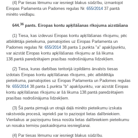
(4) Par tiesas lēmumu var iesniegt blakus sūdzību, izmantojot
Eiropas Parlamenta un Padomes regulas Nr.
655/2014
37.pantā
minēto veidlapu.
36
644.
pants. Eiropas kontu apķīlāšanas rīkojuma aizstāšana
(1) Tiesa, kas izdevusi Eiropas kontu apķīlāšanas rīkojumu, pēc
atbildētāja pieteikuma, pamatojoties uz Eiropas Parlamenta un
Padomes regulas Nr.
655/2014
38.panta 1.punkta "a" apakšpunktu,
var aizstāt Eiropas kontu apķīlāšanas rīkojumu ar šā likuma
138.pantā paredzētajiem prasības nodrošinājuma līdzekļiem.
(2) Tiesa, kuras darbības teritorijā izpildāms ārvalsts tiesas
izdotais Eiropas kontu apķīlāšanas rīkojums, pēc atbildētāja
pieteikuma, pamatojoties uz Eiropas Parlamenta un Padomes regulas
Nr.
655/2014
38.panta 1.punkta "b" apakšpunktu, var aizstāt Eiropas
kontu apķīlāšanas rīkojumu ar šā likuma 138.pantā paredzētajiem
prasības nodrošinājuma līdzekļiem.
(3) Šā panta pirmajā un otrajā daļā minēto pieteikumu izskata
rakstveida procesā, iepriekš par to paziņojot lietas dalībniekiem.
Vienlaikus ar paziņojumu tiesa nosūta lietas dalībniekiem pieteikumu
un nosaka termiņu paskaidrojuma iesniegšanai.
(4) Par tiesas lēmumu var iesniegt blakus sūdzību.