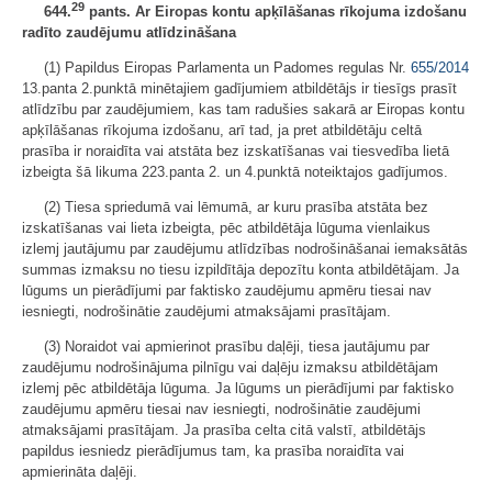
29
644.
pants. Ar Eiropas kontu apķīlāšanas rīkojuma izdošanu
radīto zaudējumu atlīdzināšana
(1) Papildus Eiropas Parlamenta un Padomes regulas Nr.
655/2014
13.panta 2.punktā minētajiem gadījumiem atbildētājs ir tiesīgs prasīt
atlīdzību par zaudējumiem, kas tam radušies sakarā ar Eiropas kontu
apķīlāšanas rīkojuma izdošanu, arī tad, ja pret atbildētāju celtā
prasība ir noraidīta vai atstāta bez izskatīšanas vai tiesvedība lietā
izbeigta šā likuma 223.panta 2. un 4.punktā noteiktajos gadījumos.
(2) Tiesa spriedumā vai lēmumā, ar kuru prasība atstāta bez
izskatīšanas vai lieta izbeigta, pēc atbildētāja lūguma vienlaikus
izlemj jautājumu par zaudējumu atlīdzības nodrošināšanai iemaksātās
summas izmaksu no tiesu izpildītāja depozītu konta atbildētājam. Ja
lūgums un pierādījumi par faktisko zaudējumu apmēru tiesai nav
iesniegti, nodrošinātie zaudējumi atmaksājami prasītājam.
(3) Noraidot vai apmierinot prasību daļēji, tiesa jautājumu par
zaudējumu nodrošinājuma pilnīgu vai daļēju izmaksu atbildētājam
izlemj pēc atbildētāja lūguma. Ja lūgums un pierādījumi par faktisko
zaudējumu apmēru tiesai nav iesniegti, nodrošinātie zaudējumi
atmaksājami prasītājam. Ja prasība celta citā valstī, atbildētājs
papildus iesniedz pierādījumus tam, ka prasība noraidīta vai
apmierināta daļēji.