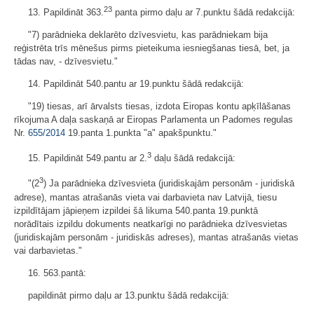
23
13. Papildināt 363.
panta pirmo daļu ar 7.punktu šādā redakcijā:
"7) parādnieka deklarēto dzīvesvietu, kas parādniekam bija
reģistrēta trīs mēnešus pirms pieteikuma iesniegšanas tiesā, bet, ja
tādas nav, - dzīvesvietu."
14. Papildināt 540.pantu ar 19.punktu šādā redakcijā:
"19) tiesas, arī ārvalsts tiesas, izdota Eiropas kontu apķīlāšanas
rīkojuma A daļa saskaņā ar Eiropas Parlamenta un Padomes regulas
Nr.
655/2014
19.panta 1.punkta "a" apakšpunktu."
3
15. Papildināt 549.pantu ar 2.
daļu šādā redakcijā:
3
"(2
) Ja parādnieka dzīvesvieta (juridiskajām personām - juridiskā
adrese), mantas atrašanās vieta vai darbavieta nav Latvijā, tiesu
izpildītājam jāpieņem izpildei šā likuma 540.panta 19.punktā
norādītais izpildu dokuments neatkarīgi no parādnieka dzīvesvietas
(juridiskajām personām - juridiskās adreses), mantas atrašanās vietas
vai darbavietas."
16. 563.pantā:
papildināt pirmo daļu ar 13.punktu šādā redakcijā: