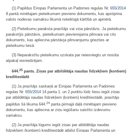
(1) Papildus Eiropas Parlamenta un Padomes regulas Nr.
655/2014
8.pantā minētajam pieteikumam pievieno dokumentu, kas apstiprina
valsts nodevas samaksu likumā noteiktajā kārtībā un apmērā.
(2) Pieteikumu paraksta prasītājs vai viņa pārstāvis. Ja pieteikumu
parakstījis pārstāvis, pieteikumam pievienojama pilnvara vai cits
dokuments, kas apliecina pārstāvja pilnvarojumu griezties ar
pieteikumu tiesā.
(3) Neparakstītu pieteikumu uzskata par neiesniegtu un nosūta
atpakaļ iesniedzējam.
25
644.
pants. Ziņas par atbildētāja naudas līdzekļiem (kontiem)
kredītiestādē
(1) Ja prasītājs saskaņā ar Eiropas Parlamenta un Padomes
regulas Nr.
655/2014
14.panta 1. un 2.punktu lūdz tiesu iegūt ziņas
par atbildētāja naudas līdzekļiem (kontiem) kredītiestādē, prasītājs
24
papildus šā likuma 644.
panta pirmajā daļā minētajam pievieno
dokumentu, kas apliecina ar ziņu iegūšanu saistīto izdevumu
samaksu.
(2) Ja prasītāja lūgums iegūt ziņas par atbildētāja naudas
līdzekļiem (kontiem) kredītiestādē atbilst Eiropas Parlamenta un