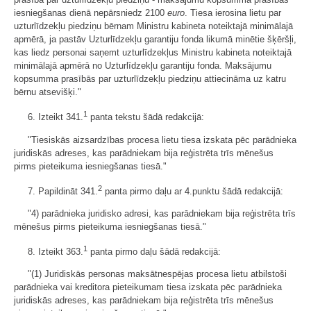
iesniegšanas dienā nepārsniedz 2100
euro
. Tiesa ierosina lietu par
uzturlīdzekļu piedziņu bērnam Ministru kabineta noteiktajā minimālajā
apmērā, ja pastāv Uzturlīdzekļu garantiju fonda likumā minētie šķēršļi,
kas liedz personai saņemt uzturlīdzekļus Ministru kabineta noteiktajā
minimālajā apmērā no Uzturlīdzekļu garantiju fonda. Maksājumu
kopsumma prasībās par uzturlīdzekļu piedziņu attiecināma uz katru
bērnu atsevišķi."
1
6. Izteikt 341.
panta tekstu šādā redakcijā:
"Tiesiskās aizsardzības procesa lietu tiesa izskata pēc parādnieka
juridiskās adreses, kas parādniekam bija reģistrēta trīs mēnešus
pirms pieteikuma iesniegšanas tiesā."
2
7. Papildināt 341.
panta pirmo daļu ar 4.punktu šādā redakcijā:
"4) parādnieka juridisko adresi, kas parādniekam bija reģistrēta trīs
mēnešus pirms pieteikuma iesniegšanas tiesā."
1
8. Izteikt 363.
panta pirmo daļu šādā redakcijā:
"(1) Juridiskās personas maksātnespējas procesa lietu atbilstoši
parādnieka vai kreditora pieteikumam tiesa izskata pēc parādnieka
juridiskās adreses, kas parādniekam bija reģistrēta trīs mēnešus