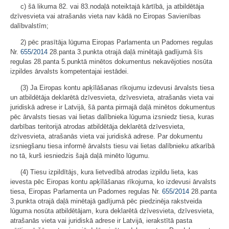
c) šā likuma 82. vai 83.nodaļā noteiktajā kārtībā, ja atbildētāja
dzīvesvieta vai atrašanās vieta nav kādā no Eiropas Savienības
dalībvalstīm;
2) pēc prasītāja lūguma Eiropas Parlamenta un Padomes regulas
Nr.
655/2014
28.panta 3.punkta otrajā daļā minētajā gadījumā šīs
regulas 28.panta 5.punktā minētos dokumentus nekavējoties nosūta
izpildes ārvalsts kompetentajai iestādei.
(3) Ja Eiropas kontu apķīlāšanas rīkojumu izdevusi ārvalsts tiesa
un atbildētāja deklarētā dzīvesvieta, dzīvesvieta, atrašanās vieta vai
juridiskā adrese ir Latvijā, šā panta pirmajā daļā minētos dokumentus
pēc ārvalsts tiesas vai lietas dalībnieka lūguma izsniedz tiesa, kuras
darbības teritorijā atrodas atbildētāja deklarētā dzīvesvieta,
dzīvesvieta, atrašanās vieta vai juridiskā adrese. Par dokumentu
izsniegšanu tiesa informē ārvalsts tiesu vai lietas dalībnieku atkarībā
no tā, kurš iesniedzis šajā daļā minēto lūgumu.
(4) Tiesu izpildītājs, kura lietvedībā atrodas izpildu lieta, kas
ievesta pēc Eiropas kontu apķīlāšanas rīkojuma, ko izdevusi ārvalsts
tiesa, Eiropas Parlamenta un Padomes regulas Nr.
655/2014
28.panta
3.punkta otrajā daļā minētajā gadījumā pēc piedzinēja rakstveida
lūguma nosūta atbildētājam, kura deklarētā dzīvesvieta, dzīvesvieta,
atrašanās vieta vai juridiskā adrese ir Latvijā, ierakstītā pasta