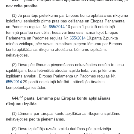
644.
pants. Eiropas kontu apķīlāšanas rīkojuma atcelšana, ja
nav celta prasība
(1) Ja prasītājs pieteikumu par Eiropas kontu apķīlāšanas rīkojuma
izdošanu iesniedzis pirms prasības celšanas un Eiropas Parlamenta
un Padomes regulas Nr.
655/2014
10.panta 1.punktā noteiktajā
termiņā prasību nav cēlis, tiesa vai tiesnesis, izmantojot Eiropas
Parlamenta un Padomes regulas Nr.
655/2014
10.panta 2.punktā
minēto veidlapu, pēc savas iniciatīvas pieņem lēmumu par Eiropas
kontu apķīlāšanas rīkojuma atcelšanu. Lēmums izpildāms
nekavējoties.
(2) Tiesa pēc lēmuma pieņemšanas nekavējoties nosūta to tiesu
izpildītājam, kura lietvedībā atrodas izpildu lieta, vai, ja lēmums
izpildāms ārvalstī, Eiropas Parlamenta un Padomes regulas Nr.
655/2014
29.pantā noteiktajā kārtībā - attiecīgās ārvalsts
kompetentajai iestādei.
32
644.
pants. Lēmuma par Eiropas kontu apķīlāšanas
rīkojumu izpilde
(1) Lēmums par Eiropas kontu apķīlāšanas rīkojumu izpildāms
nekavējoties pēc tā pieņemšanas.
(2) Tiesu izpildītājs uzsāk izpildu darbības pēc piedzinēja