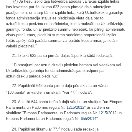
"(4) Ja tiesu izpildītāja lietvedībā atrodas vairākas izpildu lietas,
kas ievestas par šā likuma 623.panta pirmajā daļā minētajiem
prasījumiem, un starp tām ir izpildu lieta, kurā Uzturlīdzekļu garantiju
fonda administrācija stājusies piedzinēja vietā daļā par to
uzturlīdzekļu piedziņu no parādnieka, kuri izmaksāti no Uzturlīdzekļu
garantiju fonda, un ar piedzīto summu nepietiek, lai pilnīgi apmierinātu
visus prasījumus, piedzītā summa sadalāma proporcionāli izpildu
lietās aprēķinātā parāda summai vai parādu kopsummai, ja lietā ir
vairāki piedzinēji."
21. Izteikt 623.panta pirmās daļas 1.punktu šādā redakcijā:
"1) prasījumi par uzturlīdzekļu piedziņu bērnam vai vecākam vai
Uzturlīdzekļu garantiju fonda administrācijas prasījumi par
uzturlīdzekļu parāda piedziņu;".
22. Papildināt 643.panta pirmo daļu pēc skaitļa un vārda
3
"138.pantā" ar vārdiem un skaitli "vai 77.
nodaļā".
23. Aizstāt 644.panta trešajā daļā vārdus un skaitļus "un Eiropas
Parlamenta un Padomes regulā Nr.
1215/2012
" ar vārdiem un
skaitļiem "Eiropas Parlamenta un Padomes regulā Nr.
1215/2012
un
Eiropas Parlamenta un Padomes regulā Nr.
655/2014
".
3
24. Papildināt likumu ar 77.
nodaļu šādā redakcijā: