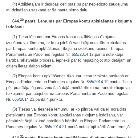
(4) Atbildētājam ir tiesības celt prasību par nepiedzīto zaudējumu
atlīdzināšanu saskaņā ar šā panta pirmo daļu.
30
644.
pants. Lēmums par Eiropas kontu apķīlāšanas rīkojuma
izdošanu
(1) Tiesa lēmumu par Eiropas kontu apķīlāšanas rīkojuma
izdošanu vai lēmumu, ar kuru pilnībā vai daļēji noraidīts pieteikums
par Eiropas kontu apķīlāšanas rīkojuma izdošanu, pieņem Eiropas
Parlamenta un Padomes regulas Nr.
655/2014
17.pantā noteiktajā
kārtībā rakstveida procesā, iepriekš par to nepaziņojot atbildētājam un
citiem lietas dalībniekiem.
(2) Eiropas kontu apķīlāšanas rīkojumu tiesa izraksta saskaņā ar
Eiropas Parlamenta un Padomes regulas Nr.
655/2014
19.pantu. Tiesa
pēc prasītāja lūguma veic šajā daļā minētā rīkojuma transliterāciju vai
tulkojumu, pamatojoties uz Eiropas Parlamenta un Padomes regulas
Nr.
655/2014
23.panta 4.punktu.
(3) Tiesas vai tiesneša lēmumu, ar ko pilnībā vai daļēji noraidīts
pieteikums par Eiropas kontu apķīlāšanas rīkojuma izdošanu, var
pārsūdzēt šajā likumā noteiktajā kārtībā un Eiropas Parlamenta un
Padomes regulas Nr.
655/2014
21.pantā noteiktajā kārtībā un termiņā.
31