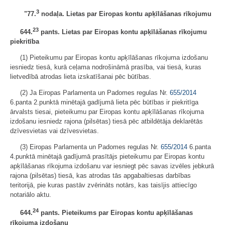
3
"77.
nodaļa. Lietas par Eiropas kontu apķīlāšanas rīkojumu
23
644.
pants. Lietas par Eiropas kontu apķīlāšanas rīkojumu
piekritība
(1) Pieteikumu par Eiropas kontu apķīlāšanas rīkojuma izdošanu
iesniedz tiesā, kurā ceļama nodrošināmā prasība, vai tiesā, kuras
lietvedībā atrodas lieta izskatīšanai pēc būtības.
(2) Ja Eiropas Parlamenta un Padomes regulas Nr.
655/2014
6.panta 2.punktā minētajā gadījumā lieta pēc būtības ir piekritīga
ārvalsts tiesai, pieteikumu par Eiropas kontu apķīlāšanas rīkojuma
izdošanu iesniedz rajona (pilsētas) tiesā pēc atbildētāja deklarētās
dzīvesvietas vai dzīvesvietas.
(3) Eiropas Parlamenta un Padomes regulas Nr.
655/2014
6.panta
4.punktā minētajā gadījumā prasītājs pieteikumu par Eiropas kontu
apķīlāšanas rīkojuma izdošanu var iesniegt pēc savas izvēles jebkurā
rajona (pilsētas) tiesā, kas atrodas tās apgabaltiesas darbības
teritorijā, pie kuras pastāv zvērināts notārs, kas taisījis attiecīgo
notariālo aktu.
24
644.
pants. Pieteikums par Eiropas kontu apķīlāšanas
rīkojuma izdošanu