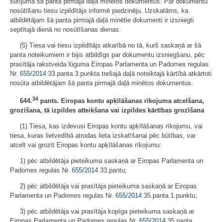
sūtījumā šā panta pirmajā daļā minētos dokumentus. Par dokumentu
nosūtīšanu tiesu izpildītājs informē piedzinēju. Uzskatāms, ka
atbildētājam šā panta pirmajā daļā minētie dokumenti ir izsniegti
septītajā dienā no nosūtīšanas dienas.
(5) Tiesa vai tiesu izpildītājs atkarībā no tā, kurš saskaņā ar šā
panta noteikumiem ir bijis atbildīgs par dokumentu izsniegšanu, pēc
prasītāja rakstveida lūguma Eiropas Parlamenta un Padomes regulas
Nr.
655/2014
33.panta 3.punkta trešajā daļā noteiktajā kārtībā atkārtoti
nosūta atbildētājam šā panta pirmajā daļā minētos dokumentus.
34
644.
pants. Eiropas kontu apķīlāšanas rīkojuma atcelšana,
grozīšana, tā izpildes atteikšana vai izpildes kārtības grozīšana
(1) Tiesa, kas izdevusi Eiropas kontu apķīlāšanas rīkojumu, vai
tiesa, kuras lietvedībā atrodas lieta izskatīšanai pēc būtības, var
atcelt vai grozīt Eiropas kontu apķīlāšanas rīkojumu:
1) pēc atbildētāja pieteikuma saskaņā ar Eiropas Parlamenta un
Padomes regulas Nr.
655/2014
33.pantu;
2) pēc atbildētāja vai prasītāja pieteikuma saskaņā ar Eiropas
Parlamenta un Padomes regulas Nr.
655/2014
35.panta 1.punktu;
3) pēc atbildētāja vai prasītāja kopīga pieteikuma saskaņā ar
Eiropas Parlamenta un Padomes regulas Nr.
655/2014
35.panta