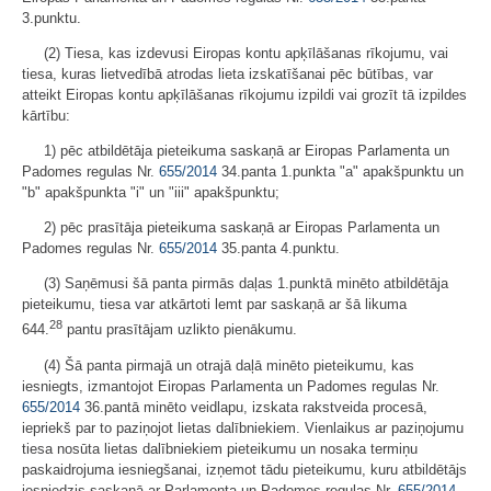
3.punktu.
(2) Tiesa, kas izdevusi Eiropas kontu apķīlāšanas rīkojumu, vai
tiesa, kuras lietvedībā atrodas lieta izskatīšanai pēc būtības, var
atteikt Eiropas kontu apķīlāšanas rīkojumu izpildi vai grozīt tā izpildes
kārtību:
1) pēc atbildētāja pieteikuma saskaņā ar Eiropas Parlamenta un
Padomes regulas Nr.
655/2014
34.panta 1.punkta "a" apakšpunktu un
"b" apakšpunkta "i" un "iii" apakšpunktu;
2) pēc prasītāja pieteikuma saskaņā ar Eiropas Parlamenta un
Padomes regulas Nr.
655/2014
35.panta 4.punktu.
(3) Saņēmusi šā panta pirmās daļas 1.punktā minēto atbildētāja
pieteikumu, tiesa var atkārtoti lemt par saskaņā ar šā likuma
28
644.
pantu prasītājam uzlikto pienākumu.
(4) Šā panta pirmajā un otrajā daļā minēto pieteikumu, kas
iesniegts, izmantojot Eiropas Parlamenta un Padomes regulas Nr.
655/2014
36.pantā minēto veidlapu, izskata rakstveida procesā,
iepriekš par to paziņojot lietas dalībniekiem. Vienlaikus ar paziņojumu
tiesa nosūta lietas dalībniekiem pieteikumu un nosaka termiņu
paskaidrojuma iesniegšanai, izņemot tādu pieteikumu, kuru atbildētājs
iesniedzis saskaņā ar Parlamenta un Padomes regulas Nr.
655/2014