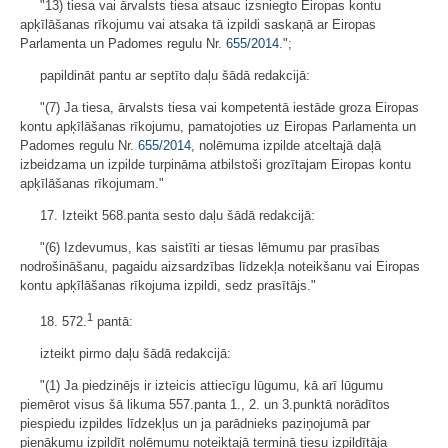
"13) tiesa vai ārvalsts tiesa atsauc izsniegto Eiropas kontu
apķīlāšanas rīkojumu vai atsaka tā izpildi saskaņā ar Eiropas
Parlamenta un Padomes regulu Nr.
655/2014
.";
papildināt pantu ar septīto daļu šādā redakcijā:
"(7) Ja tiesa, ārvalsts tiesa vai kompetentā iestāde groza Eiropas
kontu apķīlāšanas rīkojumu, pamatojoties uz Eiropas Parlamenta un
Padomes regulu Nr.
655/2014
, nolēmuma izpilde atceltajā daļā
izbeidzama un izpilde turpināma atbilstoši grozītajam Eiropas kontu
apķīlāšanas rīkojumam."
17. Izteikt 568.panta sesto daļu šādā redakcijā:
"(6) Izdevumus, kas saistīti ar tiesas lēmumu par prasības
nodrošināšanu, pagaidu aizsardzības līdzekļa noteikšanu vai Eiropas
kontu apķīlāšanas rīkojuma izpildi, sedz prasītājs."
1
18. 572.
pantā:
izteikt pirmo daļu šādā redakcijā:
"(1) Ja piedzinējs ir izteicis attiecīgu lūgumu, kā arī lūgumu
piemērot visus šā likuma 557.panta 1., 2. un 3.punktā norādītos
piespiedu izpildes līdzekļus un ja parādnieks paziņojumā par
pienākumu izpildīt nolēmumu noteiktajā termiņā tiesu izpildītāja