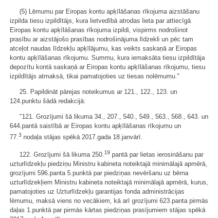
(5) Lēmumu par Eiropas kontu apķīlāšanas rīkojuma aizstāšanu
izpilda tiesu izpildītājs, kura lietvedībā atrodas lieta par attiecīgā
Eiropas kontu apķīlāšanas rīkojuma izpildi, vispirms nodrošinot
prasību ar aizstājošo prasības nodrošinājuma līdzekli un pēc tam
atceļot naudas līdzekļu apķīlājumu, kas veikts saskaņā ar Eiropas
kontu apķīlāšanas rīkojumu. Summu, kura iemaksāta tiesu izpildītāja
depozītu kontā saskaņā ar Eiropas kontu apķīlāšanas rīkojumu, tiesu
izpildītājs atmaksā, tikai pamatojoties uz tiesas nolēmumu."
25. Papildināt pārejas noteikumus ar 121., 122., 123. un
124.punktu šādā redakcijā:
"121. Grozījumi šā likuma 34., 207., 540., 549., 563., 568., 643. un
644.pantā saistībā ar Eiropas kontu apķīlāšanas rīkojumu un
3
77.
nodaļa stājas spēkā 2017.gada 18.janvārī.
19
122. Grozījumi šā likuma 250.
pantā par lietas ierosināšanu par
uzturlīdzekļu piedziņu Ministru kabineta noteiktajā minimālajā apmērā,
grozījumi 596.panta 5.punktā par piedziņas nevēršanu uz bērna
uzturlīdzekļiem Ministru kabineta noteiktajā minimālajā apmērā, kurus,
pamatojoties uz Uzturlīdzekļu garantijas fonda administrācijas
lēmumu, maksā viens no vecākiem, kā arī grozījumi 623.panta pirmās
daļas 1.punktā par pirmās kārtas piedziņas prasījumiem stājas spēkā