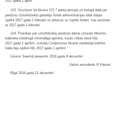
2017.gada 1.aprīlī.
1
123. Grozījumi šā likuma 572.
panta pirmajā un trešajā daļā par
piedziņu Uzturlīdzekļu garantiju fonda administrācijas labā stājas
spēkā 2017.gada 1.februārī un attiecas uz izpildu lietām, kas ievestas
ar 2017.gada 1.februāri.
124. Prasības par uzturlīdzekļu piedziņu bērna uzturam Ministru
kabineta noteiktajā minimālajā apmērā, kuras celtas tiesā līdz
2017.gada 1.aprīlim, izskata Civilprocesa likumā noteiktajā kārtībā,
kāda bija spēkā līdz 2017.gada 1.aprīlim."
Likums Saeimā pieņemts 2016.gada 8.decembrī.
Valsts prezidents
R.Vējonis
Rīgā 2016.gada 21.decembrī