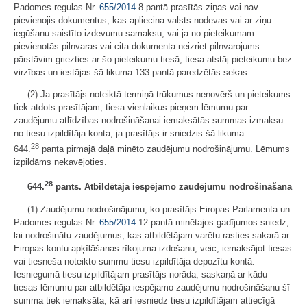
Padomes regulas Nr.
655/2014
8.pantā prasītās ziņas vai nav
pievienojis dokumentus, kas apliecina valsts nodevas vai ar ziņu
iegūšanu saistīto izdevumu samaksu, vai ja no pieteikumam
pievienotās pilnvaras vai cita dokumenta neizriet pilnvarojums
pārstāvim griezties ar šo pieteikumu tiesā, tiesa atstāj pieteikumu bez
virzības un iestājas šā likuma 133.pantā paredzētās sekas.
(2) Ja prasītājs noteiktā termiņā trūkumus nenovērš un pieteikums
tiek atdots prasītājam, tiesa vienlaikus pieņem lēmumu par
zaudējumu atlīdzības nodrošināšanai iemaksātās summas izmaksu
no tiesu izpildītāja konta, ja prasītājs ir sniedzis šā likuma
28
644.
panta pirmajā daļā minēto zaudējumu nodrošinājumu. Lēmums
izpildāms nekavējoties.
28
644.
pants. Atbildētāja iespējamo zaudējumu nodrošināšana
(1) Zaudējumu nodrošinājumu, ko prasītājs Eiropas Parlamenta un
Padomes regulas Nr.
655/2014
12.pantā minētajos gadījumos sniedz,
lai nodrošinātu zaudējumus, kas atbildētājam varētu rasties sakarā ar
Eiropas kontu apķīlāšanas rīkojuma izdošanu, veic, iemaksājot tiesas
vai tiesneša noteikto summu tiesu izpildītāja depozītu kontā.
Iesniegumā tiesu izpildītājam prasītājs norāda, saskaņā ar kādu
tiesas lēmumu par atbildētāja iespējamo zaudējumu nodrošināšanu šī
summa tiek iemaksāta, kā arī iesniedz tiesu izpildītājam attiecīgā