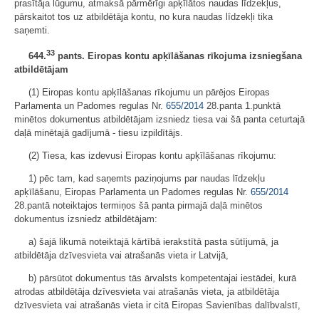
prasītāja lūgumu, atmaksā pārmērīgi apķīlātos naudas līdzekļus,
pārskaitot tos uz atbildētāja kontu, no kura naudas līdzekļi tika
saņemti.
33
644.
pants. Eiropas kontu apķīlāšanas rīkojuma izsniegšana
atbildētājam
(1) Eiropas kontu apķīlāšanas rīkojumu un pārējos Eiropas
Parlamenta un Padomes regulas Nr.
655/2014
28.panta 1.punktā
minētos dokumentus atbildētājam izsniedz tiesa vai šā panta ceturtajā
daļā minētajā gadījumā - tiesu izpildītājs.
(2) Tiesa, kas izdevusi Eiropas kontu apķīlāšanas rīkojumu:
1) pēc tam, kad saņemts paziņojums par naudas līdzekļu
apķīlāšanu, Eiropas Parlamenta un Padomes regulas Nr.
655/2014
28.pantā noteiktajos termiņos šā panta pirmajā daļā minētos
dokumentus izsniedz atbildētājam:
a) šajā likumā noteiktajā kārtībā ierakstītā pasta sūtījumā, ja
atbildētāja dzīvesvieta vai atrašanās vieta ir Latvijā,
b) pārsūtot dokumentus tās ārvalsts kompetentajai iestādei, kurā
atrodas atbildētāja dzīvesvieta vai atrašanās vieta, ja atbildētāja
dzīvesvieta vai atrašanās vieta ir citā Eiropas Savienības dalībvalstī,