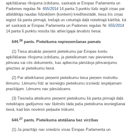
apķīlāšanas rīkojuma izdošanu, saskaņā ar Eiropas Parlamenta un
Padomes regulas Nr.
655/2014
14.panta 3.punktu lūdz iegūt ziņas par
atbildētāja naudas līdzekļiem (kontiem) kredītiestādē, tiesa šīs ziņas
iegūst šā panta pirmajā, trešajā un ceturtajā daļā noteiktajā kārtībā, kā
arī saskaņā ar Eiropas Parlamenta un Padomes regulas Nr.
655/2014
14.panta 6.punktu nosūta tās attiecīgajai ārvalsts tiesai.
26
644.
pants. Pieteikuma nepieņemšanas pamats
(1) Tiesa atsakās pieņemt pieteikumu par Eiropas kontu
apķīlāšanas rīkojuma izdošanu, ja pieteikumam nav pievienota
pilnvara vai cits dokuments, kas apliecina pārstāvja pilnvarojumu
griezties ar pieteikumu tiesā.
(2) Par atteikšanos pieņemt pieteikumu tiesa pieņem motivētu
lēmumu. Lēmumu līdz ar iesniegto pieteikumu izsniedz iespējamam
prasītājam. Lēmums nav pārsūdzams.
(3) Tiesneša atteikums pieņemt pieteikumu šā panta pirmajā daļā
noteiktajos gadījumos nav šķērslis tāda paša pieteikuma iesniegšanai
tiesā, kad būs novērsti pieļautie trūkumi.
27
644.
pants. Pieteikuma atstāšana bez virzības
(1) Ja prasītājs nav sniedzis visas Eiropas Parlamenta un