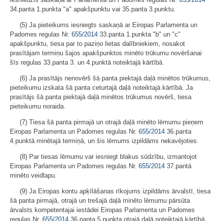
34.panta 1.punkta "a" apakšpunktu vai 35.panta 3.punktu.
(5) Ja pieteikums iesniegts saskaņā ar Eiropas Parlamenta un
Padomes regulas Nr.
655/2014
33.panta 1.punkta "b" un "c"
apakšpunktu, tiesa par to paziņo lietas dalībniekiem, nosakot
prasītājam termiņu šajos apakšpunktos minēto trūkumu novēršanai
šīs regulas 33.panta 3. un 4.punktā noteiktajā kārtībā.
(6) Ja prasītājs nenovērš šā panta piektajā daļā minētos trūkumus,
pieteikumu izskata šā panta ceturtajā daļā noteiktajā kārtībā. Ja
prasītājs šā panta piektajā daļā minētos trūkumus novērš, tiesa
pieteikumu noraida.
(7) Tiesa šā panta pirmajā un otrajā daļā minēto lēmumu pieņem
Eiropas Parlamenta un Padomes regulas Nr.
655/2014
36.panta
4.punktā minētajā termiņā, un šis lēmums izpildāms nekavējoties.
(8) Par tiesas lēmumu var iesniegt blakus sūdzību, izmantojot
Eiropas Parlamenta un Padomes regulas Nr.
655/2014
37.pantā
minēto veidlapu.
(9) Ja Eiropas kontu apķīlāšanas rīkojums izpildāms ārvalstī, tiesa
šā panta pirmajā, otrajā un trešajā daļā minēto lēmumu pārsūta
ārvalsts kompetentajai iestādei Eiropas Parlamenta un Padomes
regulas Nr.
655/2014
36.panta 5.punkta otrajā daļā noteiktajā kārtībā.