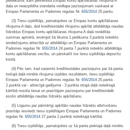
pieteikuma, kam pievienota Eiropas kontu apķīlāšanas rīkojuma A
daļa un neaizpildīta standarta veidlapa paziņojumam saskaņā ar
Eiropas Parlamenta un Padomes regulas Nr.
655/2014
25.pantu.
(3) Tiesu izpildītājs, pamatojoties uz Eiropas kontu apķīlāšanas
rīkojuma A daļu, dod kredītiestādei rīkojumu apķīlāt atbildētāja naudas
līdzekļus Eiropas kontu apķīlāšanas rīkojuma A daļā norādītās
summas apmērā, ievērojot šā likuma 1.pielikuma 3.punktā noteikto
ierobežojumu attiecībā uz atbildētāju un Eiropas Parlamenta un
Padomes regulas Nr.
655/2014
24.panta 7.punktā noteikto atbildētāja
kontu apķīlāšanas secību, un pārskaitīt tos tiesu izpildītāja depozītu
kontā.
(4) Pēc tam, kad saņemts kredītiestādes paziņojums par šā panta
trešajā daļā minētā rīkojuma izpildes rezultātiem, tiesu izpildītājs
Eiropas Parlamenta un Padomes regulas Nr.
655/2014
25.panta
2.punktā vai - attiecīgā gadījumā - 3.punkta otrajā daļā noteiktajā
kārtībā nosūta tiesai un prasītājam paziņojumu par kredītiestādē
esošo atbildētāja naudas līdzekļu apķīlāšanu.
(5) Lūgumu par pārmērīgi apķīlāto naudas līdzekļu atbrīvošanu
prasītājs iesniedz tiesu izpildītājam Eiropas Parlamenta un Padomes
regulas Nr.
655/2014
27.panta 2.punktā noteiktajā kārtībā.
(6) Tiesu izpildītājs, pamatojoties uz šā panta piektajā daļā minēto