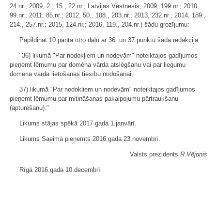
24.nr.; 2009, 2., 15., 22.nr.; Latvijas Vēstnesis, 2009, 199.nr.; 2010,
99.nr.; 2011, 85.nr.; 2012, 50., 108., 203.nr.; 2013, 232.nr.; 2014, 189.,
214., 257.nr.; 2015, 124.nr.; 2016, 119., 204.nr.) šādu grozījumu:
Papildināt 10.panta otro daļu ar 36. un 37.punktu šādā redakcijā:
"36) likumā "Par nodokļiem un nodevām" noteiktajos gadījumos
pieņemt lēmumu par domēna vārda atslēgšanu vai par liegumu
domēna vārda lietošanas tiesību nodošanai;
37) likumā "Par nodokļiem un nodevām" noteiktajos gadījumos
pieņemt lēmumu par mitināšanas pakalpojumu pārtraukšanu
(apturēšanu)."
Likums stājas spēkā 2017.gada 1.janvārī.
Likums Saeimā pieņemts 2016.gada 23.novembrī.
Valsts prezidents
R.Vējonis
Rīgā 2016.gada 10.decembrī