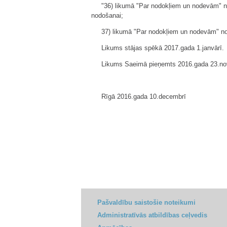
"36) likumā "Par nodokļiem un nodevām" n
nodošanai;
37) likumā "Par nodokļiem un nodevām" no
Likums stājas spēkā 2017.gada 1.janvārī.
Likums Saeimā pieņemts 2016.gada 23.no
Rīgā 2016.gada 10.decembrī
Pašvaldību saistošie noteikumi
Administratīvās atbildības ceļvedis