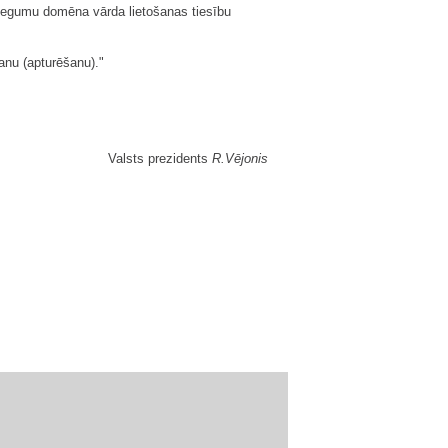
iegumu domēna vārda lietošanas tiesību
nu (apturēšanu)."
Valsts prezidents
R.Vējonis