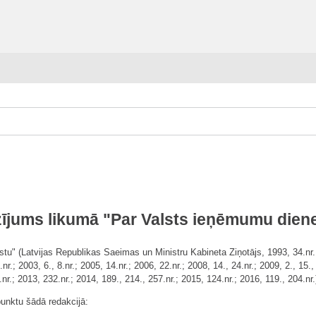
ījums likumā "Par Valsts ieņēmumu dien
u" (Latvijas Republikas Saeimas un Ministru Kabineta Ziņotājs, 1993, 34.nr.; 1
.nr.; 2003, 6., 8.nr.; 2005, 14.nr.; 2006, 22.nr.; 2008, 14., 24.nr.; 2009, 2., 15.
.nr.; 2013, 232.nr.; 2014, 189., 214., 257.nr.; 2015, 124.nr.; 2016, 119., 204.n
punktu šādā redakcijā: