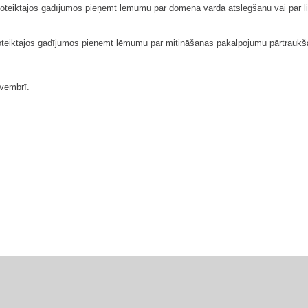
oteiktajos gadījumos pieņemt lēmumu par domēna vārda atslēgšanu vai par l
teiktajos gadījumos pieņemt lēmumu par mitināšanas pakalpojumu pārtraukša
vembrī.