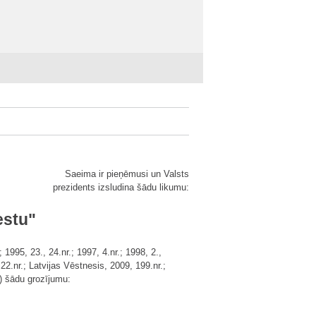
Saeima ir pieņēmusi un Valsts
prezidents izsludina šādu likumu:
estu"
995, 23., 24.nr.; 1997, 4.nr.; 1998, 2.,
, 22.nr.; Latvijas Vēstnesis, 2009, 199.nr.;
r.) šādu grozījumu: