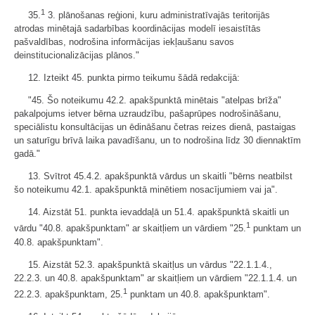
1
35.
3. plānošanas reģioni, kuru administratīvajās teritorijās
atrodas minētajā sadarbības koordinācijas modelī iesaistītās
pašvaldības, nodrošina informācijas iekļaušanu savos
deinstitucionalizācijas plānos."
12. Izteikt 45. punkta pirmo teikumu šādā redakcijā:
"45. Šo noteikumu 42.2. apakšpunktā minētais "atelpas brīža"
pakalpojums ietver bērna uzraudzību, pašaprūpes nodrošināšanu,
speciālistu konsultācijas un ēdināšanu četras reizes dienā, pastaigas
un saturīgu brīvā laika pavadīšanu, un to nodrošina līdz 30 diennaktīm
gadā."
13. Svītrot 45.4.2. apakšpunktā vārdus un skaitli "bērns neatbilst
šo noteikumu 42.1. apakšpunktā minētiem nosacījumiem vai ja".
14. Aizstāt 51. punkta ievaddaļā un 51.4. apakšpunktā skaitli un
1
vārdu "40.8. apakšpunktam" ar skaitļiem un vārdiem "25.
punktam un
40.8. apakšpunktam".
15. Aizstāt 52.3. apakšpunktā skaitļus un vārdus "22.1.1.4.,
22.2.3. un 40.8. apakšpunktam" ar skaitļiem un vārdiem "22.1.1.4. un
1
22.2.3. apakšpunktam, 25.
punktam un 40.8. apakšpunktam".