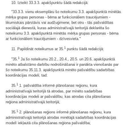
10. Izteikt 33.3.3. apakšpunktu šādā redakcijā:
"33.3.3. vienu eksemplāru šo noteikumu 3.3. apakšpunktā minētās
mērķa grupas personas - bērna ar funkcionāliem traucējumiem -
likumiskais pārstāvis vai audžuģimene, bet otru - tās pašvaldības
sociālajā dienestā, kuras administratīvajā teritorijā deklarēta šo
noteikumu 3.3. apakšpunktā minētās mērķa grupas personas - bērna
ar funkcionāliem traucējumiem - dzīvesvieta."
1
11. Papildināt noteikumus ar 35.
punktu šādā redakcijā:
1
"35.
Ja šo noteikumu 20.2., 20.4., 20.5. un 20.6. apakšpunktā
minēto atbalstāmo darbību nodrošināšanai ir panākta vienošanās par
šo noteikumu 35.11.3. apakšpunktā minēto pašvaldību sadarbības
koordinācijas modeli, tad:
1
35.
1. pašvaldība informē plānošanas reģionu, kura
administratīvajā teritorijā tā atrodas, par minēto sadarbības
koordinācijas modeli ar pašvaldību, kas atrodas cita plānošanas
reģiona administratīvajā teritorijā;
1
35.
2. plānošanas reģions informē plānošanas reģionu, kura
administratīvajā teritorijā atrodas minētajā sadarbības koordinācijas
modelī iekļautā cita plānošanas reģiona pašvaldība;