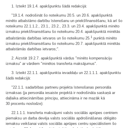
1. Izteikt 19.1.4. apakšpunktu šādā redakcijā:
"19.1.4. nodrošināt šo noteikumu 20.5. un 20.6. apakšpunktā
minēto atbalstāmo darbību īstenošanu un priekšfinansēšanu, kā arī šo
noteikumu 22.1.1.2., 23.1., 23.2., 23.3. un 23.4. apakšpunktā minēto
izmaksu priekšfinansēšanu šo noteikumu 20.4. apakšpunktā minētās
1
atbalstāmās darbības ietvaros un šo noteikumu 25.
punktā minēto
izmaksu priekšfinansēšanu šo noteikumu 20.7. apakšpunktā minētās
atbalstāmās darbības ietvaros;".
2. Aizstāt 19.2.7. apakšpunktā vārdus "minēto kompensāciju
izmaksu" ar vārdiem "minētos transferta maksājumus".
3. Izteikt 22.1.1. apakšpunkta ievaddaļu un 22.1.1.1. apakšpunktu
šādā redakcijā:
"22.1.1. sadarbības partneru projekta īstenošanas personāla
izmaksas (ja personāla iesaiste projektā ir nodrošināta saskaņā ar
daļlaika attiecināmības principu, attiecināma ir ne mazāk kā
30 procentu noslodze):
22.1.1.1. transferta maksājumi valsts sociālās aprūpes centriem
piemaksu un darba devēja valsts sociālās apdrošināšanas obligāto
iemaksu veikšanai valsts sociālās aprūpes centru speciālistiem šo