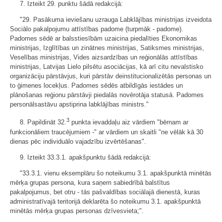
7. Izteikt 29. punktu šādā redakcijā:
"29. Pasākuma ieviešanu uzrauga Labklājības ministrijas izveidota
Sociālo pakalpojumu attīstības padome (turpmāk - padome).
Padomes sēdē ar balsstiesībām uzaicina piedalīties Ekonomikas
ministrijas, Izglītības un zinātnes ministrijas, Satiksmes ministrijas,
Veselības ministrijas, Vides aizsardzības un reģionālās attīstības
ministrijas, Latvijas Lielo pilsētu asociācijas, kā arī citu nevalstisko
organizāciju pārstāvjus, kuri pārstāv deinstitucionalizētās personas un
to ģimenes locekļus. Padomes sēdēs atbildīgās iestādes un
plānošanas reģionu pārstāvji piedalās novērotāja statusā. Padomes
personālsastāvu apstiprina labklājības ministrs."
3
8. Papildināt 32.
punkta ievaddaļu aiz vārdiem "bērnam ar
funkcionāliem traucējumiem -" ar vārdiem un skaitli "ne vēlāk kā 30
dienas pēc individuālo vajadzību izvērtēšanas".
9. Izteikt 33.3.1. apakšpunktu šādā redakcijā:
"33.3.1. vienu eksemplāru šo noteikumu 3.1. apakšpunktā minētās
mērķa grupas persona, kura saņem sabiedrībā balstītus
pakalpojumus, bet otru - tās pašvaldības sociālajā dienestā, kuras
administratīvajā teritorijā deklarēta šo noteikumu 3.1. apakšpunktā
minētās mērķa grupas personas dzīvesvieta;".