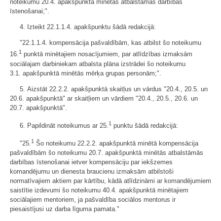
noteikumu 20.4. apakšpunktā minētās atbalstāmās darbības
īstenošanai;".
4. Izteikt 22.1.1.4. apakšpunktu šādā redakcijā:
"22.1.1.4. kompensācija pašvaldībām, kas atbilst šo noteikumu
1
16.
punktā minētajiem nosacījumiem, par atlīdzības izmaksām
sociālajam darbiniekam atbalsta plāna izstrādei šo noteikumu
3.1. apakšpunktā minētās mērķa grupas personām;".
5. Aizstāt 22.2.2. apakšpunktā skaitļus un vārdus "20.4., 20.5. un
20.6. apakšpunktā" ar skaitļiem un vārdiem "20.4., 20.5., 20.6. un
20.7. apakšpunktā".
1
6. Papildināt noteikumus ar 25.
punktu šādā redakcijā:
1
"25.
Šo noteikumu 22.2.2. apakšpunktā minētā kompensācija
pašvaldībām šo noteikumu 20.7. apakšpunktā minētās atbalstāmās
darbības īstenošanai ietver kompensāciju par iekšzemes
komandējumu un dienesta braucienu izmaksām atbilstoši
normatīvajiem aktiem par kārtību, kādā atlīdzināmi ar komandējumiem
saistītie izdevumi šo noteikumu 40.4. apakšpunktā minētajiem
sociālajiem mentoriem, ja pašvaldība sociālos mentorus ir
piesaistījusi uz darba līguma pamata."