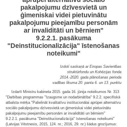
pakalpojumu dzīvesvietā un
ģimeniskai videi pietuvinātu
pakalpojumu pieejamību personām
ar invaliditāti un bērniem"
9.2.2.1. pasākuma
"Deinstitucionalizācija" īstenošanas
noteikumi"
Izdoti saskaņā ar Eiropas Savienības
struktūrfondu un Kohēzijas fonda
2014.-2020. gada plānošanas perioda
vadības likuma 20. panta 6. un 13. punktu
Izdarīt Ministru kabineta 2015. gada 16. jūnija noteikumos Nr. 313
"Darbības programmas "Izaugsme un nodarbinātība" 9.2.2. specifiskā
atbalsta mērķa "Palielināt kvalitatīvu institucionālai aprūpei alternatīvu
sociālo pakalpojumu dzīvesvietā un ģimeniskai videi pietuvinātu
pakalpojumu pieejamību personām ar invaliditāti un bērniem"
9.2.2.1. pasākuma "Deinstitucionalizācija" īstenošanas noteikumi"
(Latvijas Vēstnesis, 2015, 124. nr.; 2016, 29. nr.) šādus grozījumus: