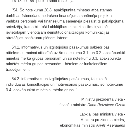
16. Izteikt 54. punktu šādā redakcijā:
"54. Šo noteikumu 20.8. apakšpunktā minētās atbalstāmās
darbības īstenošanu nodrošina finansējuma saņēmēja projekta
vadības personāls vai finansējuma saņēmēja piesaistīts pakalpojuma
sniedzējs, kas atbilstoši Labklājības ministrijas tīmekļvietnē
ievietotajam vienotajam deinstitucionalizācijas komunikācijas
stratēģijas pasākumu plānam īsteno:
54.1. informatīvus un izglītojošus pasākumus sabiedrības
attieksmes maiņai attiecībā uz šo noteikumu 3.1. un 3.2. apakšpunktā
minētās mērķa grupas personām un šo noteikumu 3.3. apakšpunktā
minētās mērķa grupas personām - bērniem ar funkcionāliem
traucējumiem;
54.2. informatīvus un izglītojošus pasākumus, tai skaitā
individuālās konsultācijas un motivēšanas pasākumus, šo noteikumu
3.4. apakšpunktā minētajai mērķa grupai."
Ministru prezidenta vietā -
finanšu ministre
Dana Reizniece-Ozola
Labklājības ministra vietā -
Ministru prezidenta biedrs,
ekonomikas ministrs
Arvils Ašeradens