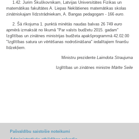
1.42. Jurim Škuškovnikam, Latvijas Universitātes Fizikas un
matemātikas fakultātes A. Liepas Neklātienes matemātikas skolas
zinātniskajam līdzstrādniekam, A. Bangas pedagogam - 166
euro
.
2. Šā rīkojuma 1. punktā minētās naudas balvas 26 749
euro
apmērā izmaksāt no likumā "Par valsts budžetu 2015. gadam"
Izglītības un zinātnes ministrijas budžeta apakšprogrammā 42.02.00
"Izglītības satura un vērtēšanas nodrošināšana" iedalītajiem finanšu
līdzekļiem.
Ministru prezidente
Laimdota Straujuma
Izglītības un zinātnes ministre
Mārīte Seile
Pašvaldību saistošie noteikumi