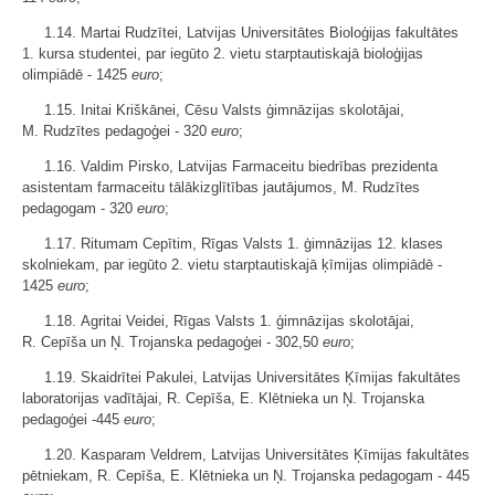
1.14. Martai Rudzītei, Latvijas Universitātes Bioloģijas fakultātes
1. kursa studentei, par iegūto 2. vietu starptautiskajā bioloģijas
olimpiādē - 1425
euro
;
1.15. Initai Kriškānei, Cēsu Valsts ģimnāzijas skolotājai,
M. Rudzītes pedagoģei - 320
euro
;
1.16. Valdim Pirsko, Latvijas Farmaceitu biedrības prezidenta
asistentam farmaceitu tālākizglītības jautājumos, M. Rudzītes
pedagogam - 320
euro
;
1.17. Ritumam Cepītim, Rīgas Valsts 1. ģimnāzijas 12. klases
skolniekam, par iegūto 2. vietu starptautiskajā ķīmijas olimpiādē -
1425
euro
;
1.18. Agritai Veidei, Rīgas Valsts 1. ģimnāzijas skolotājai,
R. Cepīša un Ņ. Trojanska pedagoģei - 302,50
euro
;
1.19. Skaidrītei Pakulei, Latvijas Universitātes Ķīmijas fakultātes
laboratorijas vadītājai, R. Cepīša, E. Klētnieka un Ņ. Trojanska
pedagoģei -445
euro
;
1.20. Kasparam Veldrem, Latvijas Universitātes Ķīmijas fakultātes
pētniekam, R. Cepīša, E. Klētnieka un Ņ. Trojanska pedagogam - 445