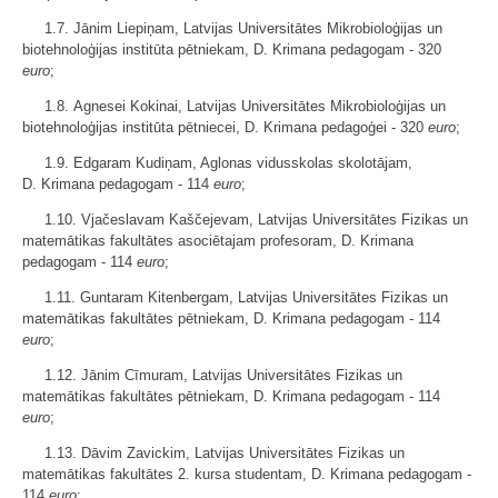
1.7. Jānim Liepiņam, Latvijas Universitātes Mikrobioloģijas un
biotehnoloģijas institūta pētniekam, D. Krimana pedagogam - 320
euro
;
1.8. Agnesei Kokinai, Latvijas Universitātes Mikrobioloģijas un
biotehnoloģijas institūta pētniecei, D. Krimana pedagoģei - 320
euro
;
1.9. Edgaram Kudiņam, Aglonas vidusskolas skolotājam,
D. Krimana pedagogam - 114
euro
;
1.10. Vjačeslavam Kaščejevam, Latvijas Universitātes Fizikas un
matemātikas fakultātes asociētajam profesoram, D. Krimana
pedagogam - 114
euro
;
1.11. Guntaram Kitenbergam, Latvijas Universitātes Fizikas un
matemātikas fakultātes pētniekam, D. Krimana pedagogam - 114
euro
;
1.12. Jānim Cīmuram, Latvijas Universitātes Fizikas un
matemātikas fakultātes pētniekam, D. Krimana pedagogam - 114
euro
;
1.13. Dāvim Zavickim, Latvijas Universitātes Fizikas un
matemātikas fakultātes 2. kursa studentam, D. Krimana pedagogam -
114
euro
;