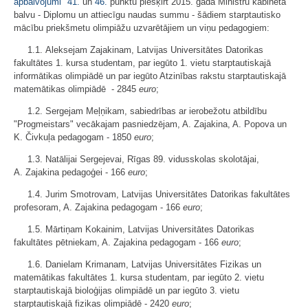
apbalvojumi
"
41.
un
46.
punktu piešķirt 2015. gadā Ministru kabineta
balvu - Diplomu un attiecīgu naudas summu - šādiem starptautisko
mācību priekšmetu olimpiāžu uzvarētājiem un viņu pedagogiem:
1.1. Aleksejam Zajakinam, Latvijas Universitātes Datorikas
fakultātes 1. kursa studentam, par iegūto 1. vietu starptautiskajā
informātikas olimpiādē un par iegūto Atzinības rakstu starptautiskajā
matemātikas olimpiādē - 2845
euro
;
1.2. Sergejam Meļņikam, sabiedrības ar ierobežotu atbildību
"Progmeistars" vecākajam pasniedzējam, A. Zajakina, A. Popova un
K. Čivkuļa pedagogam - 1850
euro
;
1.3. Natālijai Sergejevai, Rīgas 89. vidusskolas skolotājai,
A. Zajakina pedagoģei - 166
euro
;
1.4. Jurim Smotrovam, Latvijas Universitātes Datorikas fakultātes
profesoram, A. Zajakina pedagogam - 166
euro
;
1.5. Mārtiņam Kokainim, Latvijas Universitātes Datorikas
fakultātes pētniekam, A. Zajakina pedagogam - 166
euro
;
1.6. Danielam Krimanam, Latvijas Universitātes Fizikas un
matemātikas fakultātes 1. kursa studentam, par iegūto 2. vietu
starptautiskajā bioloģijas olimpiādē un par iegūto 3. vietu
starptautiskajā fizikas olimpiādē - 2420
euro
;