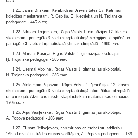
euro
;
1.21. Jānim Briškam, Kembridžas Universitātes Sv. Katrīnas
koledžas maģistrantam, R. Cepīša, E. Klētnieka un Ņ. Trojanska
pedagogam - 445
euro
;
1.22. Ņikitam Trojanskim, Rīgas Valsts 1. ģimnāzijas 12. klases
skolniekam, par iegūto 3. vietu starptautiskajā bioloģijas olimpiādē un
par iegūto 3. vietu starptautiskajā ķīmijas olimpiādē - 1990
euro
;
1.23. Marutai Kusiņai, Rīgas Valsts 1. ģimnāzijas skolotājai,
Ņ. Trojanska pedagoģei - 285
euro
;
1.24. Liesmai Āboliņai, Rīgas Valsts 1. ģimnāzijas skolotājai,
Ņ. Trojanska pedagoģei - 285
euro
;
1.25. Aleksejam Popovam, Rīgas Valsts 1. ģimnāzijas 12. klases
skolniekam, par iegūto 3. vietu starptautiskajā informātikas olimpiādē
un par iegūto Atzinības rakstu starptautiskajā matemātikas olimpiādē -
1705
euro
;
1.26. Aijai Vasiļevskai, Rīgas Valsts 1. ģimnāzijas skolotājai,
A. Popova pedagoģei - 166
euro
;
1.27. Filipam Jeļisejevam, sabiedrības ar ierobežotu atbildību
"Also Latvia" izstrādes grupas vadītājam, A. Popova pedagogam - 166