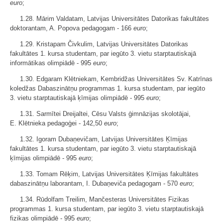
euro
;
1.28. Mārim Valdatam, Latvijas Universitātes Datorikas fakultātes
doktorantam, A. Popova pedagogam - 166
euro
;
1.29. Kristapam Čivkulim, Latvijas Universitātes Datorikas
fakultātes 1. kursa studentam, par iegūto 3. vietu starptautiskajā
informātikas olimpiādē - 995
euro
;
1.30. Edgaram Klētniekam, Kembridžas Universitātes Sv. Katrīnas
koledžas Dabaszinātņu programmas 1. kursa studentam, par iegūto
3. vietu starptautiskajā ķīmijas olimpiādē - 995
euro
;
1.31. Sarmītei Dreijaltei, Cēsu Valsts ģimnāzijas skolotājai,
E. Klētnieka pedagoģei - 142,50
euro
;
1.32. Igoram Dubaņevičam, Latvijas Universitātes Ķīmijas
fakultātes 1. kursa studentam, par iegūto 3. vietu starptautiskajā
ķīmijas olimpiādē - 995
euro
;
1.33. Tomam Rēķim, Latvijas Universitātes Ķīmijas fakultātes
dabaszinātņu laborantam, I. Dubaņeviča pedagogam - 570
euro
;
1.34. Rūdolfam Treilim, Mančesteras Universitātes Fizikas
programmas 1. kursa studentam, par iegūto 3. vietu starptautiskajā
fizikas olimpiādē - 995
euro
;