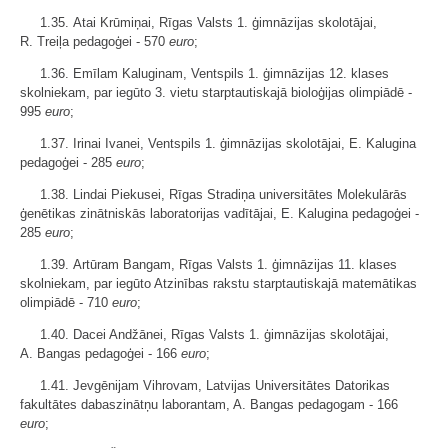
1.35. Atai Krūmiņai, Rīgas Valsts 1. ģimnāzijas skolotājai,
R. Treiļa pedagoģei - 570
euro
;
1.36. Emīlam Kaluginam, Ventspils 1. ģimnāzijas 12. klases
skolniekam, par iegūto 3. vietu starptautiskajā bioloģijas olimpiādē -
995
euro
;
1.37. Irinai Ivanei, Ventspils 1. ģimnāzijas skolotājai, E. Kalugina
pedagoģei - 285
euro
;
1.38. Lindai Piekusei, Rīgas Stradiņa universitātes Molekulārās
ģenētikas zinātniskās laboratorijas vadītājai, E. Kalugina pedagoģei -
285
euro
;
1.39. Artūram Bangam, Rīgas Valsts 1. ģimnāzijas 11. klases
skolniekam, par iegūto Atzinības rakstu starptautiskajā matemātikas
olimpiādē - 710
euro
;
1.40. Dacei Andžānei, Rīgas Valsts 1. ģimnāzijas skolotājai,
A. Bangas pedagoģei - 166
euro
;
1.41. Jevgēnijam Vihrovam, Latvijas Universitātes Datorikas
fakultātes dabaszinātņu laborantam, A. Bangas pedagogam - 166
euro
;