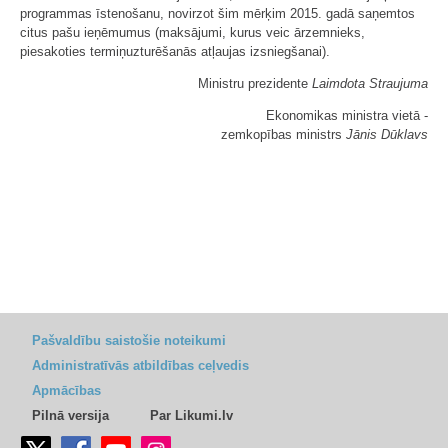
programmas īstenošanu, novirzot šim mērķim 2015. gadā saņemtos
citus pašu ieņēmumus (maksājumi, kurus veic ārzemnieks,
piesakoties termiņuzturēšanās atļaujas izsniegšanai).
Ministru prezidente
Laimdota Straujuma
Ekonomikas ministra vietā -
zemkopības ministrs
Jānis Dūklavs
Pašvaldību saistošie noteikumi
Administratīvās atbildības ceļvedis
Apmācības
Pilnā versija
Par Likumi.lv