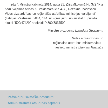
Izdarīt Ministru kabineta 2014. gada 23. jūlija rīkojumā Nr. 372 "Par
nedzīvojamās telpas K. Valdemāra ielā 4-35, Rēzeknē, nodošanu
Vides aizsardzības un reģionālās attīstības ministrijas valdījumā"
(Latvijas Vēstnesis, 2014, 144. nr.) grozījumu un aizstāt 1. punktā
skaitli "500/47429" ar skaitli "4800/383750".
Ministru prezidente
Laimdota Straujuma
Vides aizsardzības un
reģionālās attīstības ministra vietā -
tieslietu ministrs
Dzintars Rasnačs
Pašvaldību saistošie noteikumi
Administratīvās atbildības ceļvedis