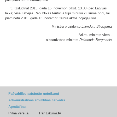
3. Izsludināt 2015. gada 16. novembrī plkst. 13.00 (pēc Latvijas
laika) visā Latvijas Republikas teritorijā triju minūšu klusuma brīdi, lai
pieminētu 2015. gada 13. novembrī terora aktos bojāgājušos.
Ministru prezidente
Laimdota Straujuma
Ārlietu ministra vietā -
aizsardzības ministrs
Raimonds Bergmanis
Pašvaldību saistošie noteikumi
Administratīvās atbildības ceļvedis
Apmācības
Pilnā versija
Par Likumi.lv