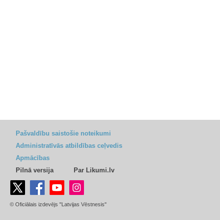
Pašvaldību saistošie noteikumi
Administratīvās atbildības ceļvedis
Apmācības
Pilnā versija
Par Likumi.lv
© Oficiālais izdevējs "Latvijas Vēstnesis"