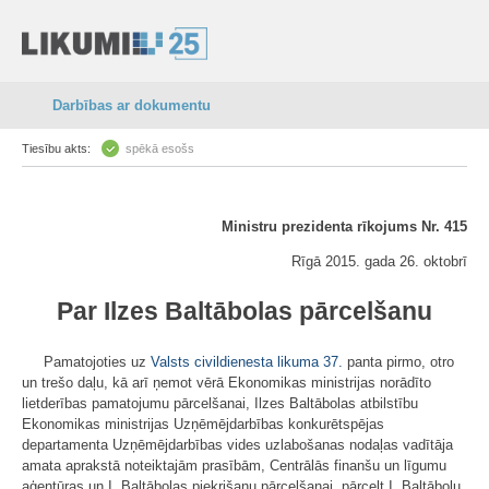
Darbības ar dokumentu
Tiesību akts:
spēkā esošs
Ministru prezidenta rīkojums Nr. 415
Rīgā 2015. gada 26. oktobrī
Par Ilzes Baltābolas pārcelšanu
Pamatojoties uz
Valsts civildienesta likuma
37.
panta pirmo, otro
un trešo daļu, kā arī ņemot vērā Ekonomikas ministrijas norādīto
lietderības pamatojumu pārcelšanai, Ilzes Baltābolas atbilstību
Ekonomikas ministrijas Uzņēmējdarbības konkurētspējas
departamenta Uzņēmējdarbības vides uzlabošanas nodaļas vadītāja
amata aprakstā noteiktajām prasībām, Centrālās finanšu un līgumu
aģentūras un I. Baltābolas piekrišanu pārcelšanai, pārcelt I. Baltābolu