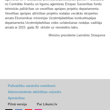
no Centrālās finanšu un līgumu aģentūras Eiropas Savienības fondu
tehniskās palīdzības un veselības aprūpes projektu departamenta
Veselības aprūpes attīstības projektu nodaļas vecākās ekspertes
amata Ekonomikas ministrijas Uzņēmējdarbības konkurētspējas
departamenta Uzņēmējdarbības vides uzlabošanas nodaļas vadītāja
amatā ar 2015. gada 30. oktobri uz nenoteiktu laiku.
Ministru prezidente
Laimdota Straujuma
Pašvaldību saistošie noteikumi
Administratīvās atbildības ceļvedis
Apmācības
Pilnā versija
Par Likumi.lv