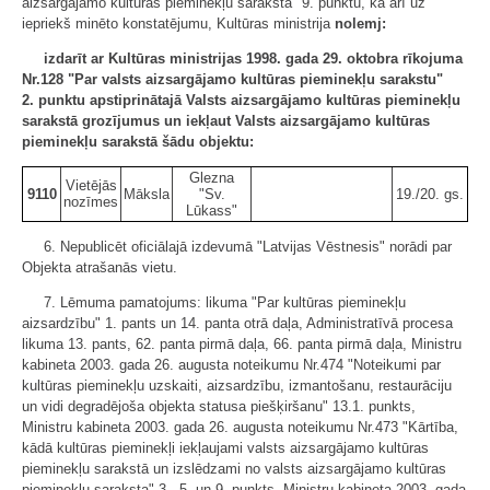
aizsargājamo kultūras pieminekļu saraksta" 9. punktu, kā arī uz
iepriekš minēto konstatējumu, Kultūras ministrija
nolemj:
izdarīt ar Kultūras ministrijas 1998. gada 29. oktobra rīkojuma
Nr.128 "Par valsts aizsargājamo kultūras pieminekļu sarakstu"
2. punktu apstiprinātajā Valsts aizsargājamo kultūras pieminekļu
sarakstā grozījumus un iekļaut Valsts aizsargājamo kultūras
pieminekļu sarakstā šādu objektu:
Glezna
Vietējās
9110
Māksla
"Sv.
19./20. gs.
nozīmes
Lūkass"
6. Nepublicēt oficiālajā izdevumā "Latvijas Vēstnesis" norādi par
Objekta atrašanās vietu.
7. Lēmuma pamatojums: likuma "Par kultūras pieminekļu
aizsardzību" 1. pants un 14. panta otrā daļa, Administratīvā procesa
likuma 13. pants, 62. panta pirmā daļa, 66. panta pirmā daļa, Ministru
kabineta 2003. gada 26. augusta noteikumu Nr.474 "Noteikumi par
kultūras pieminekļu uzskaiti, aizsardzību, izmantošanu, restaurāciju
un vidi degradējoša objekta statusa piešķiršanu" 13.1. punkts,
Ministru kabineta 2003. gada 26. augusta noteikumu Nr.473 "Kārtība,
kādā kultūras pieminekļi iekļaujami valsts aizsargājamo kultūras
pieminekļu sarakstā un izslēdzami no valsts aizsargājamo kultūras
pieminekļu saraksta" 3., 5. un 9. punkts, Ministru kabineta 2003. gada