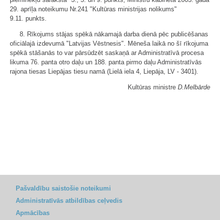
29. aprīļa noteikumu Nr.241 "Kultūras ministrijas nolikums"
9.11. punkts.
8. Rīkojums stājas spēkā nākamajā darba dienā pēc publicēšanas
oficiālajā izdevumā "Latvijas Vēstnesis". Mēneša laikā no šī rīkojuma
spēkā stāšanās to var pārsūdzēt saskaņā ar Administratīvā procesa
likuma 76. panta otro daļu un 188. panta pirmo daļu Administratīvās
rajona tiesas Liepājas tiesu namā (Lielā iela 4, Liepāja, LV - 3401).
Kultūras ministre
D.Melbārde
Pašvaldību saistošie noteikumi
Administratīvās atbildības ceļvedis
Apmācības