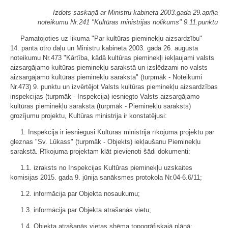
Izdots saskaņā ar Ministru kabineta 2003.gada 29.aprīļa
noteikumu Nr.241 "Kultūras ministrijas nolikums" 9.11.punktu
Pamatojoties uz likuma "Par kultūras pieminekļu aizsardzību"
14. panta otro daļu un Ministru kabineta 2003. gada 26. augusta
noteikumu Nr.473 "Kārtība, kādā kultūras pieminekļi iekļaujami valsts
aizsargājamo kultūras pieminekļu sarakstā un izslēdzami no valsts
aizsargājamo kultūras pieminekļu saraksta" (turpmāk - Noteikumi
Nr.473) 9. punktu un izvērtējot Valsts kultūras pieminekļu aizsardzības
inspekcijas (turpmāk - Inspekcija) iesniegto Valsts aizsargājamo
kultūras pieminekļu saraksta (turpmāk - Pieminekļu saraksts)
grozījumu projektu, Kultūras ministrija ir konstatējusi:
1. Inspekcija ir iesniegusi Kultūras ministrijā rīkojuma projektu par
gleznas "Sv. Lūkass" (turpmāk - Objekts) iekļaušanu Pieminekļu
sarakstā. Rīkojuma projektam klāt pievienoti šādi dokumenti:
1.1. izraksts no Inspekcijas Kultūras pieminekļu uzskaites
komisijas 2015. gada 9. jūnija sanāksmes protokola Nr.04-6.6/11;
1.2. informācija par Objekta nosaukumu;
1.3. informācija par Objekta atrašanās vietu;
1.4. Objekta atrašanās vietas shēma topogrāfiskajā plānā;