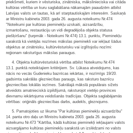
priekšmeti, kuriem ir vēsturiska, zinātniska, mākslinieciska vai citāda
kultūras vērtība un kuru saglabāšana nākamajām paaudzēm atbilst
Latvijas valsts un tautas, kā arī starptautiskajām interesēm. Saskaņā
ar Ministru kabineta 2003. gada 26. augusta noteikumu Nr.474
"Noteikumi par kultūras pieminekļu uzskaiti, aizsardzību,
izmantošanu, restaurāciju un vidi degradējoša objekta statusa
piešķiršanu" (turpmāk - Noteikumi Nr.474) 13.1. punktu, Pieminekļu
sarakstā kā vietējās nozīmes mākslas pieminekli var iekļaut šādus
objektus ar zinātnisku, kultūrvēsturisku vai izglītojošu nozīmi:
reģionam raksturīgus mākslas paraugus.
4. Objekta kultūrvēsturiskā vērtība atbilst Noteikumu Nr.474
13.1. punktā noteiktajiem kritērijiem. Sv. Lūkasa atveidojums, kas
nācis no vecās Gudenieku baznīcas iekārtas, ir nozīmīgs 19/20.
gadsimta sakrālās glezniecības paraugs, kas raksturo baznīcu
glezniecības lokālās iezīmes. Sakrālajā mākslā populārais sižets
atveidots amatnieciskā izpildījumā, raksturojot vietējo provinces
dievnamu iekārtojuma veidošanās tradīcijas. Objekta saglabājamās
vērtības: oriģināls glezniecības darbs, audekls, gleznojums.
5. Pamatojoties uz likuma "Par kultūras pieminekļu aizsardzību"
14. panta otro daļu un Ministru kabineta 2003. gada 26. augusta
noteikumu Nr.473 "Kārtība, kādā kultūras pieminekļi iekļaujami valsts
aizsargājamo kultūras pieminekļu sarakstā un izslēdzami no valsts