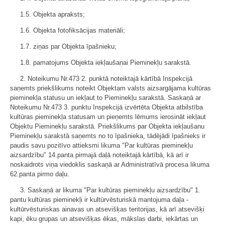
1.5. Objekta apraksts;
1.6. Objekta fotofiksācijas materiāli;
1.7. ziņas par Objekta īpašnieku;
1.8. pamatojums Objekta iekļaušanai Pieminekļu sarakstā.
2. Noteikumu Nr.473 2. punktā noteiktajā kārtībā Inspekcijā
saņemts priekšlikums noteikt Objektam valsts aizsargājama kultūras
pieminekļa statusu un iekļaut to Pieminekļu sarakstā. Saskaņā ar
Noteikumu Nr.473 3. punktu Inspekcijā izvērtēta Objekta atbilstība
kultūras pieminekļa statusam un pieņemts lēmums ierosināt iekļaut
Objektu Pieminekļu sarakstā. Priekšlikums par Objekta iekļaušanu
Pieminekļu sarakstā saņemts no to īpašnieka, tādējādi īpašnieks ir
paudis savu pozitīvo attieksmi likuma "Par kultūras pieminekļu
aizsardzību" 14.panta pirmajā daļā noteiktajā kārtībā, kā arī ir
noskaidrots viņa viedoklis saskaņā ar Administratīvā procesa likuma
62.panta pirmo daļu.
3. Saskaņā ar likuma "Par kultūras pieminekļu aizsardzību" 1.
pantu kultūras pieminekļi ir kultūrvēsturiskā mantojuma daļa -
kultūrvēsturiskas ainavas un atsevišķas teritorijas, kā arī atsevišķi
kapi, ēku grupas un atsevišķas ēkas, mākslas darbi, iekārtas un