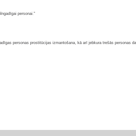
pilngadīgai personai."
adīgas personas prostitūcijas izmantošana, kā arī jebkura trešās personas darbī