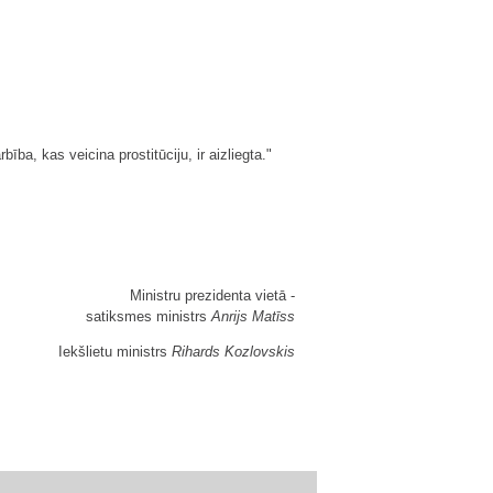
ba, kas veicina prostitūciju, ir aizliegta."
Ministru prezidenta vietā -
satiksmes ministrs
Anrijs Matīss
Iekšlietu ministrs
Rihards Kozlovskis