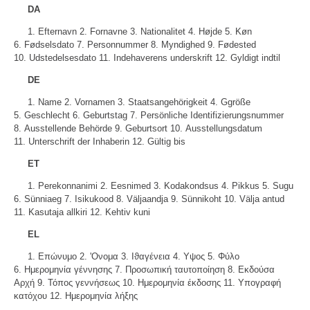
DA
1. Efternavn 2. Fornavne 3. Nationalitet 4. Højde 5. Køn
6. Fødselsdato 7. Personnummer 8. Myndighed 9. Fødested
10. Udstedelsesdato 11. Indehaverens underskrift 12. Gyldigt indtil
DE
1. Name 2. Vornamen 3. Staatsangehörigkeit 4. Ggröße
5. Geschlecht 6. Geburtstag 7. Persönliche Identifizierungsnummer
8. Ausstellende Behörde 9. Geburtsort 10. Ausstellungsdatum
11. Unterschrift der Inhaberin 12. Gültig bis
ET
1. Perekonnanimi 2. Eesnimed 3. Kodakondsus 4. Pikkus 5. Sugu
6. Sünniaeg 7. Isikukood 8. Väljaandja 9. Sünnikoht 10. Välja antud
11. Kasutaja allkiri 12. Kehtiv kuni
EL
1. Επώνυμο 2. 'Ονομα 3. Ιϑαγένεια 4. Υψος 5. Φύλο
6. Ημερομηνία γέννησης 7. Προσωπική ταυτοποίηση 8. Εκδούσα
Αρχή 9. Τόπος γεννήσεως 10. Ημερομηνία έκδοσης 11. Υπογραφή
κατόχου 12. Ημερομηνία λήξης