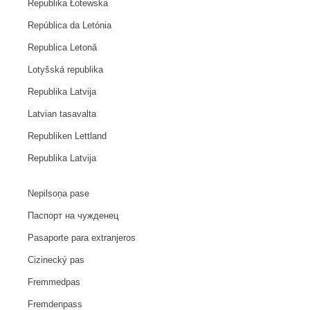
Republika Łotewska
República da Letónia
Republica Letonă
Lotyšská republika
Republika Latvija
Latvian tasavalta
Republiken Lettland
Republika Latvija
Nepilsoņa pase
Паспорт на чужденец
Pasaporte para extranjeros
Cizinecký pas
Fremmedpas
Fremdenpass