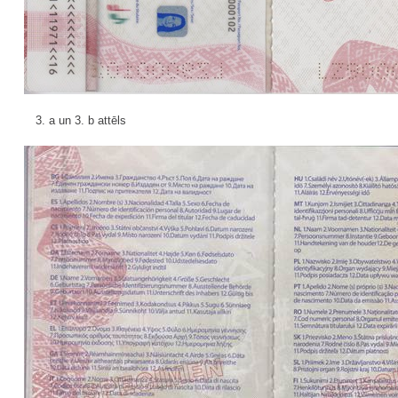
3. a un 3. b attēls