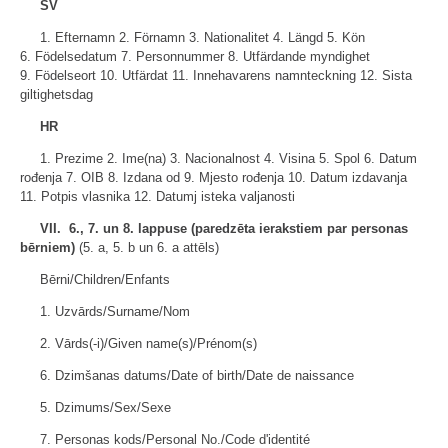
SV
1. Efternamn 2. Förnamn 3. Nationalitet 4. Längd 5. Kön
6. Födelsedatum 7. Personnummer 8. Utfärdande myndighet
9. Födelseort 10. Utfärdat 11. Innehavarens namnteckning 12. Sista
giltighetsdag
HR
1. Prezime 2. Ime(na) 3. Nacionalnost 4. Visina 5. Spol 6. Datum
rođenja 7. OIB 8. Izdana od 9. Mjesto rođenja 10. Datum izdavanja
11. Potpis vlasnika 12. Datumj isteka valjanosti
VII. 6., 7. un 8. lappuse (paredzēta ierakstiem par personas
bērniem)
(5. a, 5. b un 6. a attēls)
Bērni/Children/Enfants
1. Uzvārds/Surname/Nom
2. Vārds(-i)/Given name(s)/Prénom(s)
6. Dzimšanas datums/Date of birth/Date de naissance
5. Dzimums/Sex/Sexe
7. Personas kods/Personal No./Code d'identité