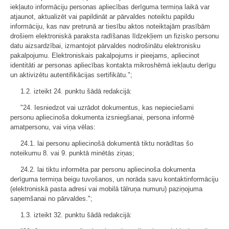
iekļauto informāciju personas apliecības derīguma termiņa laikā var
atjaunot, aktualizēt vai papildināt ar pārvaldes noteiktu papildu
informāciju, kas nav pretrunā ar tiesību aktos noteiktajām prasībām
drošiem elektroniskā paraksta radīšanas līdzekļiem un fizisko personu
datu aizsardzībai, izmantojot pārvaldes nodrošinātu elektronisku
pakalpojumu. Elektroniskais pakalpojums ir pieejams, apliecinot
identitāti ar personas apliecības kontakta mikroshēmā iekļautu derīgu
un aktivizētu autentifikācijas sertifikātu.";
1.2. izteikt 24. punktu šādā redakcijā:
"24. Iesniedzot vai uzrādot dokumentus, kas nepieciešami
personu apliecinoša dokumenta izsniegšanai, persona informē
amatpersonu, vai viņa vēlas:
24.1. lai personu apliecinošā dokumentā tiktu norādītas šo
noteikumu 8. vai 9. punktā minētās ziņas;
24.2. lai tiktu informēta par personu apliecinoša dokumenta
derīguma termiņa beigu tuvošanos, un norāda savu kontaktinformāciju
(elektroniskā pasta adresi vai mobilā tālruņa numuru) paziņojuma
saņemšanai no pārvaldes.";
1.3. izteikt 32. punktu šādā redakcijā: