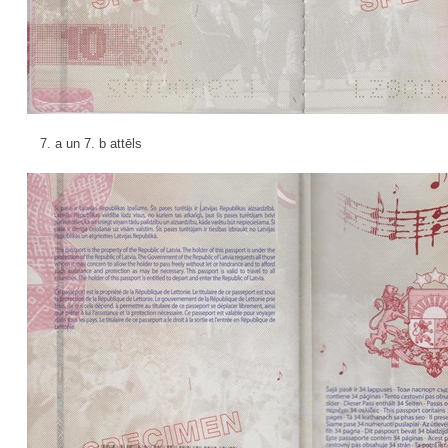
7. a un 7. b attēls