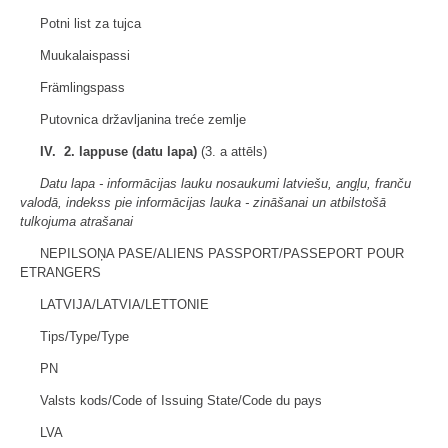
Potni list za tujca
Muukalaispassi
Främlingspass
Putovnica državljanina treće zemlje
IV. 2. lappuse (datu lapa)
(3. a attēls)
Datu lapa - informācijas lauku nosaukumi latviešu, angļu, franču
valodā, indekss pie informācijas lauka - zināšanai un atbilstošā
tulkojuma atrašanai
NEPILSOŅA PASE/ALIENS PASSPORT/PASSEPORT POUR
ETRANGERS
LATVIJA/LATVIA/LETTONIE
Tips/Type/Type
PN
Valsts kods/Code of Issuing State/Code du pays
LVA