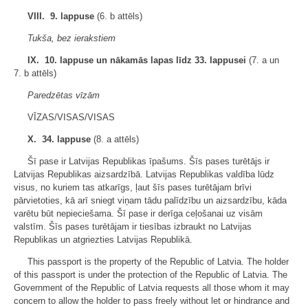
VIII. 9. lappuse
(6. b attēls)
Tukša, bez ierakstiem
IX. 10. lappuse un nākamās lapas līdz 33. lappusei
(7. a un
7. b attēls)
Paredzētas vīzām
VĪZAS/VISAS/VISAS
X. 34. lappuse
(8. a attēls)
Šī pase ir Latvijas Republikas īpašums. Šīs pases turētājs ir
Latvijas Republikas aizsardzībā. Latvijas Republikas valdība lūdz
visus, no kuriem tas atkarīgs, ļaut šīs pases turētājam brīvi
pārvietoties, kā arī sniegt viņam tādu palīdzību un aizsardzību, kāda
varētu būt nepieciešama. Šī pase ir derīga ceļošanai uz visām
valstīm. Šīs pases turētājam ir tiesības izbraukt no Latvijas
Republikas un atgriezties Latvijas Republikā.
This passport is the property of the Republic of Latvia. The holder
of this passport is under the protection of the Republic of Latvia. The
Government of the Republic of Latvia requests all those whom it may
concern to allow the holder to pass freely without let or hindrance and