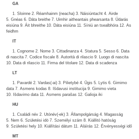
GA
1. Sloinne 2. Réamhainm (neacha) 3. Náisiúntacht 4. Airde
5. Gnéas 6. Dáta breithe 7. Uimhir aitheantais phearsanta 8. Údarás
eisiúna 9. Áit bhreithe 10. Dáta eisiúna 11. Síniú an tsealbhóra 12. As
feidhm
IT
1. Cognome 2. Nome 3. Cittadinanza 4. Statura 5. Sesso 6. Data
di nascita 7. Codice fiscale 8. Autorità di rilascio 9. Luogo di nascita
10. Data di rilascio 11. Firma del titolare 12. Data di scadenza
LT
1. Pavardé 2. Vardas(-ai) 3. Pilietybé 4. Ūgis 5. Lytis 6. Gimimo
data 7. Asmens kodas 8. Išdavusi institucija 9. Gimimo vieta
10. Išdavimo data 11. Asmens parašas 12. Galioja iki
HU
1. Családi név 2. Utónév(-ek) 3. Állampolgárság 4. Magasság
5. Nem 6. Születési idö 7. Személyi szám 8. Kiállitó hatóság
9. Születési hely 10. Kiállítási dátum 11. Aláírás 12. Érvényességi idő
MT