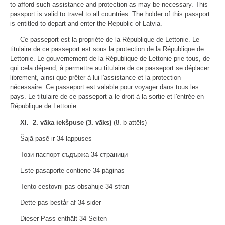
to afford such assistance and protection as may be necessary. This
passport is valid to travel to all countries. The holder of this passport
is entitled to depart and enter the Republic of Latvia.
Ce passeport est la propriéte de la République de Lettonie. Le
titulaire de ce passeport est sous la protection de la République de
Lettonie. Le gouvernement de la République de Lettonie prie tous, de
qui cela dépend, à permettre au titulaire de ce passeport se déplacer
librement, ainsi que prêter à lui l'assistance et la protection
nécessaire. Ce passeport est valable pour voyager dans tous les
pays. Le titulaire de ce passeport a le droit à la sortie et l'entrée en
République de Lettonie.
XI. 2. vāka iekšpuse (3. vāks)
(8. b attēls)
Šajā pasē ir 34 lappuses
Този паспорт съдържа 34 страници
Este pasaporte contiene 34 páginas
Tento cestovni pas obsahuje 34 stran
Dette pas består af 34 sider
Dieser Pass enthält 34 Seiten