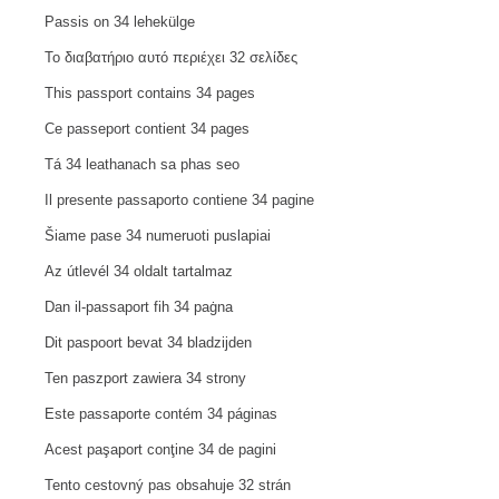
Passis on 34 lehekülge
Το διαβατήριο αυτό περιέχει 32 σελίδες
This passport contains 34 pages
Ce passeport contient 34 pages
Tá 34 leathanach sa phas seo
Il presente passaporto contiene 34 pagine
Šiame pase 34 numeruoti puslapiai
Az útlevél 34 oldalt tartalmaz
Dan il-passaport fih 34 paġna
Dit paspoort bevat 34 bladzijden
Ten paszport zawiera 34 strony
Este passaporte contém 34 páginas
Acest paşaport conţine 34 de pagini
Tento cestovný pas obsahuje 32 strán