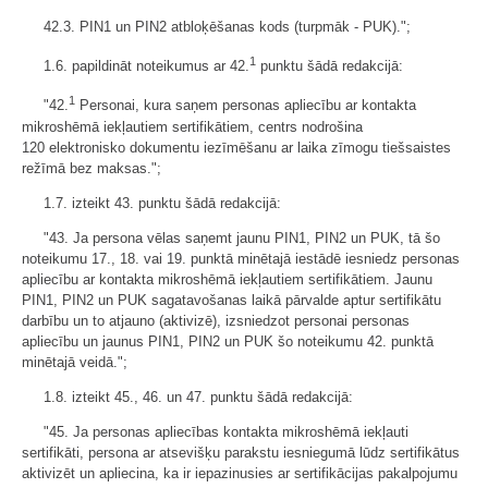
42.3. PIN1 un PIN2 atbloķēšanas kods (turpmāk - PUK).";
1
1.6. papildināt noteikumus ar 42.
punktu šādā redakcijā:
1
"42.
Personai, kura saņem personas apliecību ar kontakta
mikroshēmā iekļautiem sertifikātiem, centrs nodrošina
120 elektronisko dokumentu iezīmēšanu ar laika zīmogu tiešsaistes
režīmā bez maksas.";
1.7. izteikt 43. punktu šādā redakcijā:
"43. Ja persona vēlas saņemt jaunu PIN1, PIN2 un PUK, tā šo
noteikumu 17., 18. vai 19. punktā minētajā iestādē iesniedz personas
apliecību ar kontakta mikroshēmā iekļautiem sertifikātiem. Jaunu
PIN1, PIN2 un PUK sagatavošanas laikā pārvalde aptur sertifikātu
darbību un to atjauno (aktivizē), izsniedzot personai personas
apliecību un jaunus PIN1, PIN2 un PUK šo noteikumu 42. punktā
minētajā veidā.";
1.8. izteikt 45., 46. un 47. punktu šādā redakcijā:
"45. Ja personas apliecības kontakta mikroshēmā iekļauti
sertifikāti, persona ar atsevišķu parakstu iesniegumā lūdz sertifikātus
aktivizēt un apliecina, ka ir iepazinusies ar sertifikācijas pakalpojumu