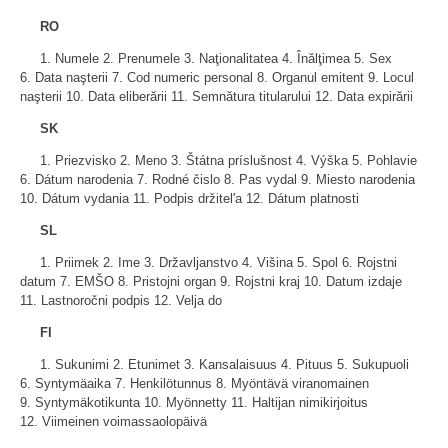
RO
1. Numele 2. Prenumele 3. Naţionalitatea 4. Înălţimea 5. Sex
6. Data naşterii 7. Cod numeric personal 8. Organul emitent 9. Locul
naşterii 10. Data eliberării 11. Semnătura titularului 12. Data expirării
SK
1. Priezvisko 2. Meno 3. Štátna príslušnost 4. Výška 5. Pohlavie
6. Dátum narodenia 7. Rodné čislo 8. Pas vydal 9. Miesto narodenia
10. Dátum vydania 11. Podpis držitel'a 12. Dátum platnosti
SL
1. Priimek 2. Ime 3. Državljanstvo 4. Višina 5. Spol 6. Rojstni
datum 7. EMŠO 8. Pristojni organ 9. Rojstni kraj 10. Datum izdaje
11. Lastnoročni podpis 12. Velja do
FI
1. Sukunimi 2. Etunimet 3. Kansalaisuus 4. Pituus 5. Sukupuoli
6. Syntymäaika 7. Henkilötunnus 8. Myöntävä viranomainen
9. Syntymäkotikunta 10. Myönnetty 11. Haltijan nimikirjoitus
12. Viimeinen voimassaolopäivä