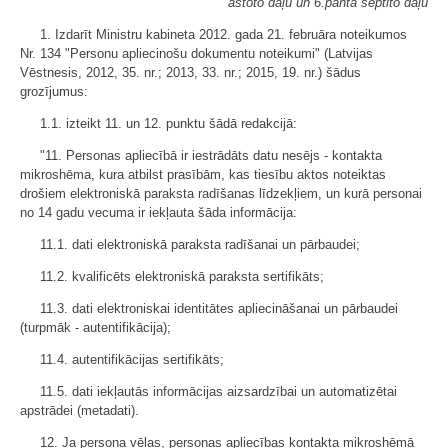
astoto daļu un 6.panta septīto daļu
1. Izdarīt Ministru kabineta 2012. gada 21. februāra noteikumos
Nr. 134 "Personu apliecinošu dokumentu noteikumi" (Latvijas
Vēstnesis, 2012, 35. nr.; 2013, 33. nr.; 2015, 19. nr.) šādus
grozījumus:
1.1. izteikt 11. un 12. punktu šādā redakcijā:
"11. Personas apliecībā ir iestrādāts datu nesējs - kontakta
mikroshēma, kura atbilst prasībām, kas tiesību aktos noteiktas
drošiem elektroniskā paraksta radīšanas līdzekļiem, un kurā personai
no 14 gadu vecuma ir iekļauta šāda informācija:
11.1. dati elektroniskā paraksta radīšanai un pārbaudei;
11.2. kvalificēts elektroniskā paraksta sertifikāts;
11.3. dati elektroniskai identitātes apliecināšanai un pārbaudei
(turpmāk - autentifikācija);
11.4. autentifikācijas sertifikāts;
11.5. dati iekļautās informācijas aizsardzībai un automatizētai
apstrādei (metadati).
12. Ja persona vēlas, personas apliecības kontakta mikroshēmā