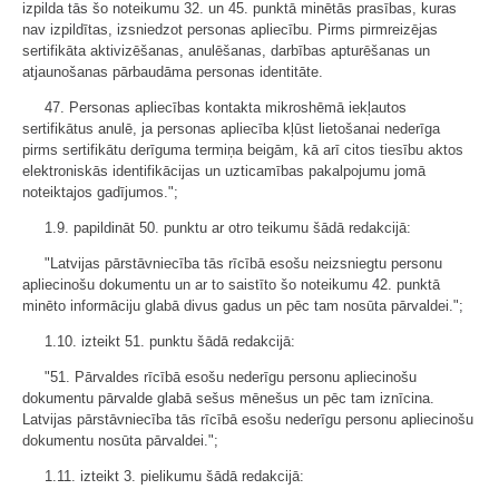
izpilda tās šo noteikumu 32. un 45. punktā minētās prasības, kuras
nav izpildītas, izsniedzot personas apliecību. Pirms pirmreizējas
sertifikāta aktivizēšanas, anulēšanas, darbības apturēšanas un
atjaunošanas pārbaudāma personas identitāte.
47. Personas apliecības kontakta mikroshēmā iekļautos
sertifikātus anulē, ja personas apliecība kļūst lietošanai nederīga
pirms sertifikātu derīguma termiņa beigām, kā arī citos tiesību aktos
elektroniskās identifikācijas un uzticamības pakalpojumu jomā
noteiktajos gadījumos.";
1.9. papildināt 50. punktu ar otro teikumu šādā redakcijā:
"Latvijas pārstāvniecība tās rīcībā esošu neizsniegtu personu
apliecinošu dokumentu un ar to saistīto šo noteikumu 42. punktā
minēto informāciju glabā divus gadus un pēc tam nosūta pārvaldei.";
1.10. izteikt 51. punktu šādā redakcijā:
"51. Pārvaldes rīcībā esošu nederīgu personu apliecinošu
dokumentu pārvalde glabā sešus mēnešus un pēc tam iznīcina.
Latvijas pārstāvniecība tās rīcībā esošu nederīgu personu apliecinošu
dokumentu nosūta pārvaldei.";
1.11. izteikt 3. pielikumu šādā redakcijā: