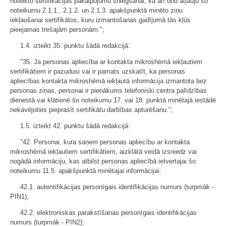
noteikto sertifikācijas pakalpojumu sniegšanai, kā arī dod atļauju šo
noteikumu 2.1.1., 2.1.2. un 2.1.3. apakšpunktā minēto ziņu
iekļaušanai sertifikātos, kuru izmantošanas gadījumā tās kļūs
pieejamas trešajām personām.";
1.4. izteikt 35. punktu šādā redakcijā:
"35. Ja personas apliecība ar kontakta mikroshēmā iekļautiem
sertifikātiem ir pazudusi vai ir pamats uzskatīt, ka personas
apliecības kontakta mikroshēmā iekļautā informācija izmantota bez
personas ziņas, personai ir pienākums telefoniski centra palīdzības
dienestā vai klātienē šo noteikumu 17. vai 18. punktā minētajā iestādē
nekavējoties pieprasīt sertifikātu darbības apturēšanu.";
1.5. izteikt 42. punktu šādā redakcijā:
"42. Personai, kura saņem personas apliecību ar kontakta
mikroshēmā iekļautiem sertifikātiem, aizklātā veidā izsniedz vai
nogādā informāciju, kas atbilst personas apliecībā ietvertajai šo
noteikumu 11.5. apakšpunktā minētajai informācijai:
42.1. autentifikācijas personīgais identifikācijas numurs (turpmāk -
PIN1);
42.2. elektroniskas parakstīšanas personīgais identifikācijas
numurs (turpmāk - PIN2);