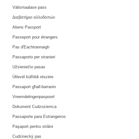
Välismaalase pass
Διαβατήριο αλλοδαπών
Aliens Passport
Passeport pour étrangers
Pas d'Eachtrannaigh
Passaporto per stranieri
Užsieniečio pasas
Útlevél külföldi részére
Passaport għall-barranin
Vreemdelingenpaspoort
Dokument Cudzoziemca
Passaporte para Estrangeiros
Paşaport pentru străini
Cudzinecký pas