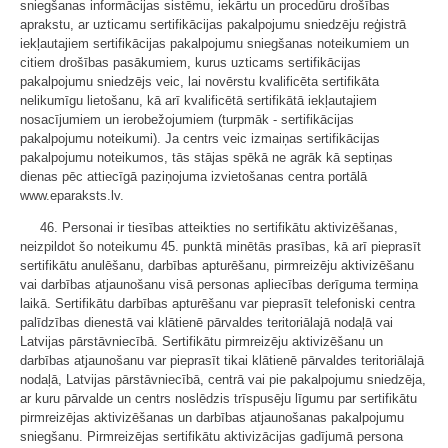
sniegšanas informācijas sistēmu, iekārtu un procedūru drošības
aprakstu, ar uzticamu sertifikācijas pakalpojumu sniedzēju reģistrā
iekļautajiem sertifikācijas pakalpojumu sniegšanas noteikumiem un
citiem drošības pasākumiem, kurus uzticams sertifikācijas
pakalpojumu sniedzējs veic, lai novērstu kvalificēta sertifikāta
nelikumīgu lietošanu, kā arī kvalificētā sertifikātā iekļautajiem
nosacījumiem un ierobežojumiem (turpmāk - sertifikācijas
pakalpojumu noteikumi). Ja centrs veic izmaiņas sertifikācijas
pakalpojumu noteikumos, tās stājas spēkā ne agrāk kā septiņas
dienas pēc attiecīgā paziņojuma izvietošanas centra portālā
www.eparaksts.lv.
46. Personai ir tiesības atteikties no sertifikātu aktivizēšanas,
neizpildot šo noteikumu 45. punktā minētās prasības, kā arī pieprasīt
sertifikātu anulēšanu, darbības apturēšanu, pirmreizēju aktivizēšanu
vai darbības atjaunošanu visā personas apliecības derīguma termiņa
laikā. Sertifikātu darbības apturēšanu var pieprasīt telefoniski centra
palīdzības dienestā vai klātienē pārvaldes teritoriālajā nodaļā vai
Latvijas pārstāvniecībā. Sertifikātu pirmreizēju aktivizēšanu un
darbības atjaunošanu var pieprasīt tikai klātienē pārvaldes teritoriālajā
nodaļā, Latvijas pārstāvniecībā, centrā vai pie pakalpojumu sniedzēja,
ar kuru pārvalde un centrs noslēdzis trīspusēju līgumu par sertifikātu
pirmreizējas aktivizēšanas un darbības atjaunošanas pakalpojumu
sniegšanu. Pirmreizējas sertifikātu aktivizācijas gadījumā persona