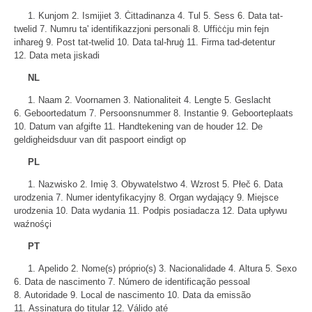
1. Kunjom 2. Ismijiet 3. Ċittadinanza 4. Tul 5. Sess 6. Data tat-
twelid 7. Numru ta' identifikazzjoni personali 8. Uffiċċju min fejn
inħareġ 9. Post tat-twelid 10. Data tal-ħruġ 11. Firma tad-detentur
12. Data meta jiskadi
NL
1. Naam 2. Voornamen 3. Nationaliteit 4. Lengte 5. Geslacht
6. Geboortedatum 7. Persoonsnummer 8. Instantie 9. Geboorteplaats
10. Datum van afgifte 11. Handtekening van de houder 12. De
geldigheidsduur van dit paspoort eindigt op
PL
1. Nazwisko 2. Imię 3. Obywatelstwo 4. Wzrost 5. Płeč 6. Data
urodzenia 7. Numer identyfikacyjny 8. Organ wydający 9. Miejsce
urodzenia 10. Data wydania 11. Podpis posiadacza 12. Data upływu
waźnośçi
PT
1. Apelido 2. Nome(s) próprio(s) 3. Nacionalidade 4. Altura 5. Sexo
6. Data de nascimento 7. Número de identificação pessoal
8. Autoridade 9. Local de nascimento 10. Data da emissão
11. Assinatura do titular 12. Válido até