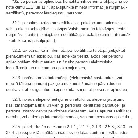
"32. Ja personas apliecības kontakta mikroshēmā iekļaujama šo
noteikumu 11.2. un 11.4. apakšpunktā minētā informācija (turpmāk -
sertifikāti), parakstot iesniegumu, persona:
32.1. piesakās uzticama sertifikācijas pakalpojumu sniedzēja -
valsts akciju sabiedrības "Latvijas Valsts radio un televīzijas centrs"
(turpmāk - centrs) - sniegtajiem sertifikācijas pakalpojumiem (turpmāk
- sertifikācijas pakalpojumi);
32.2. apliecina, ka ir informēta par sertifikātu turētāja (subjekta)
pienākumiem un atbildību, kas noteikta tiesību aktos par personu
apliecinošiem dokumentiem un fizisko personu elektronisko
identifikāciju un uzticamības pakalpojumiem;
32.3. norāda kontaktinformāciju (elektroniskā pasta adresi vai
mobilā tālruņa numuru) paziņojumu saņemšanai no pārvaldes un
centra vai attiecīgo informāciju norāda, saņemot personas apliecību;
32.4. norāda slepeno jautājumu un atbildi uz slepeno jautājumu,
kas izmantojama tikai un vienīgi personas identitātes pārbaudei, ja
persona, zvanot centra palīdzības dienestam, vēlas apturēt sertifikātu
darbību, vai attiecīgo informāciju norāda, saņemot personas apliecību;
32.5. piekrīt, ka šo noteikumu 2.1.1., 2.1.2., 2.1.3., 2.5.3., 32.3. un
32.4. apakšpunktā minētās ziņas tiks nodotas centram tiesību aktos