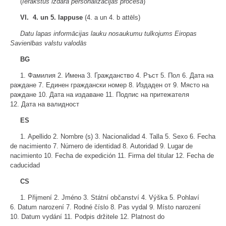
(
Ierakstus izdara personalizācijas procesā
)
VI. 4. un 5. lappuse
(4. a un 4. b attēls)
Datu lapas informācijas lauku nosaukumu tulkojums Eiropas
Savienības valstu valodās
BG
1. Фамилия 2. Имена 3. Гражданство 4. Ръст 5. Пол 6. Дата на
раждане 7. Единен граждански номер 8. Издаден от 9. Място на
раждане 10. Дата на издаване 11. Подпис на притежателя
12. Дата на валидност
ES
1. Apellido 2. Nombre (s) 3. Nacionalidad 4. Talla 5. Sexo 6. Fecha
de nacimiento 7. Número de identidad 8. Autoridad 9. Lugar de
nacimiento 10. Fecha de expedición 11. Firma del titular 12. Fecha de
caducidad
CS
1. Přijmení 2. Jméno 3. Státní občanství 4. Výška 5. Pohlaví
6. Datum narození 7. Rodné číslo 8. Pas vydal 9. Místo narození
10. Datum vydání 11. Podpis držitele 12. Platnost do