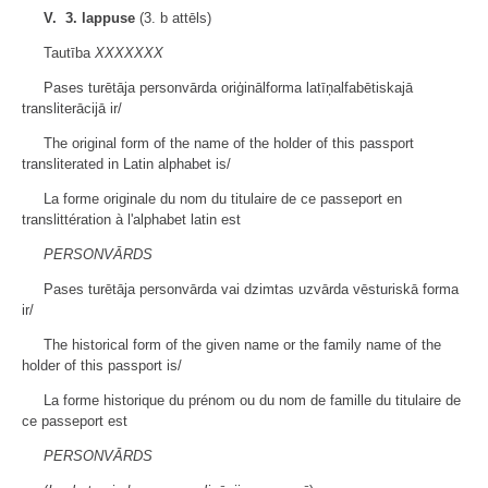
V. 3. lappuse
(3. b attēls)
Tautība
XXXXXXX
Pases turētāja personvārda oriģinālforma latīņalfabētiskajā
transliterācijā ir/
The original form of the name of the holder of this passport
transliterated in Latin alphabet is/
La forme originale du nom du titulaire de ce passeport en
translittération à l'alphabet latin est
PERSONVĀRDS
Pases turētāja personvārda vai dzimtas uzvārda vēsturiskā forma
ir/
The historical form of the given name or the family name of the
holder of this passport is/
La forme historique du prénom ou du nom de famille du titulaire de
ce passeport est
PERSONVĀRDS