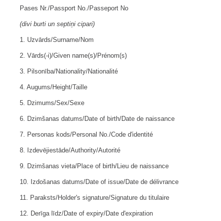
Pases Nr./Passport No./Passeport No
(divi burti un septiņi cipari)
1. Uzvārds/Surname/Nom
2. Vārds(-i)/Given name(s)/Prénom(s)
3. Pilsonība/Nationality/Nationalité
4. Augums/Height/Taille
5. Dzimums/Sex/Sexe
6. Dzimšanas datums/Date of birth/Date de naissance
7. Personas kods/Personal No./Code d'identité
8. Izdevējiestāde/Authority/Autorité
9. Dzimšanas vieta/Place of birth/Lieu de naissance
10. Izdošanas datums/Date of issue/Date de délivrance
11. Paraksts/Holder's signature/Signature du titulaire
12. Derīga līdz/Date of expiry/Date d'expiration