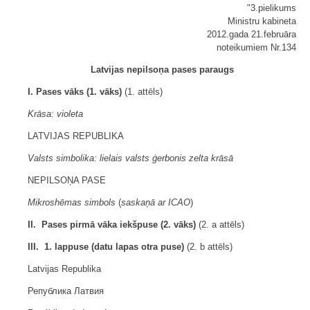
"3.pielikums
Ministru kabineta
2012.gada 21.februāra
noteikumiem Nr.134
Latvijas nepilsoņa pases paraugs
I. Pases vāks (1. vāks)
(1. attēls)
Krāsa: violeta
LATVIJAS REPUBLIKA
Valsts simbolika: lielais valsts ģerbonis zelta krāsā
NEPILSOŅA PASE
Mikroshēmas simbols
(
saskaņā ar ICAO
)
II. Pases pirmā vāka iekšpuse (2. vāks)
(2. a attēls)
III. 1. lappuse (datu lapas otra puse)
(2. b attēls)
Latvijas Republika
Република Латвия