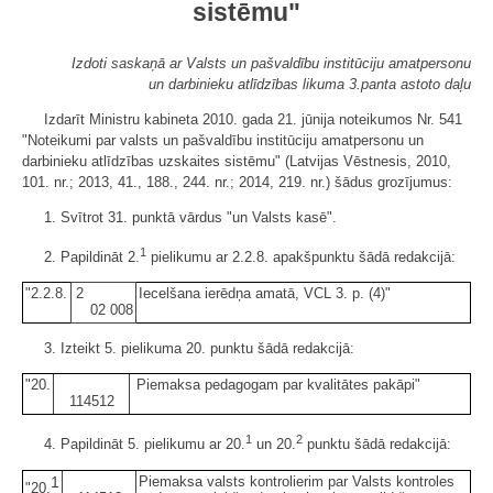
sistēmu"
Izdoti saskaņā ar Valsts un pašvaldību institūciju amatpersonu
un darbinieku atlīdzības likuma 3.panta astoto daļu
Izdarīt Ministru kabineta 2010. gada 21. jūnija noteikumos Nr. 541
"Noteikumi par valsts un pašvaldību institūciju amatpersonu un
darbinieku atlīdzības uzskaites sistēmu" (Latvijas Vēstnesis, 2010,
101. nr.; 2013, 41., 188., 244. nr.; 2014, 219. nr.) šādus grozījumus:
1. Svītrot 31. punktā vārdus "un Valsts kasē".
1
2. Papildināt 2.
pielikumu ar 2.2.8. apakšpunktu šādā redakcijā:
"2.2.8.
2
Iecelšana ierēdņa amatā, VCL 3. p. (4)"
02
008
3. Izteikt 5. pielikuma 20. punktu šādā redakcijā:
"20.
Piemaksa pedagogam par kvalitātes pakāpi"
114512
1
2
4. Papildināt 5. pielikumu ar 20.
un 20.
punktu šādā redakcijā:
1
Piemaksa valsts kontrolierim par Valsts kontroles
"20.