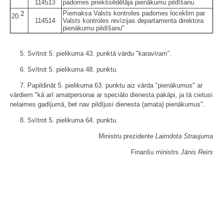
114513
padomes priekšsēdētāja pienākumu pildīšanu
2
Piemaksa Valsts kontroles padomes loceklim par
20.
114514
Valsts kontroles revīzijas departamenta direktora
pienākumu pildīšanu"
5. Svītrot 5. pielikuma 43. punktā vārdu "karavīram".
6. Svītrot 5. pielikuma 48. punktu.
7. Papildināt 5. pielikuma 63. punktu aiz vārda "pienākumus" ar
vārdiem "kā arī amatpersonai ar speciālo dienesta pakāpi, ja tā cietusi
nelaimes gadījumā, bet nav pildījusi dienesta (amata) pienākumus".
8. Svītrot 5. pielikuma 64. punktu.
Ministru prezidente
Laimdota Straujuma
Finanšu ministrs
Jānis Reirs