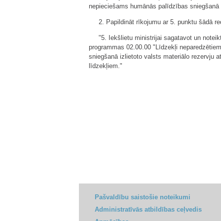
nepieciešams humānās palīdzības sniegšanā iz
2. Papildināt rīkojumu ar 5. punktu šādā re
"5. Iekšlietu ministrijai sagatavot un note
programmas 02.00.00 "Līdzekļi neparedzētiem
sniegšanā izlietoto valsts materiālo rezervju 
līdzekļiem."
Pašvaldību saistošie noteikumi
Administratīvās atbildības ceļvedis