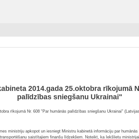
 kabineta 2014.gada 25.oktobra rīkojumā 
palīdzības sniegšanu Ukrainai"
ktobra rīkojumā Nr. 608 "Par humānās palīdzības sniegšanu Ukrainai" (Latvija
ksmes ministriju apkopot un iesniegt Ministru kabinetā informāciju par humānās 
ransportēšanu saistītajiem finanšu līdzekļiem. Noteikt, ka Iekšlietu ministrij