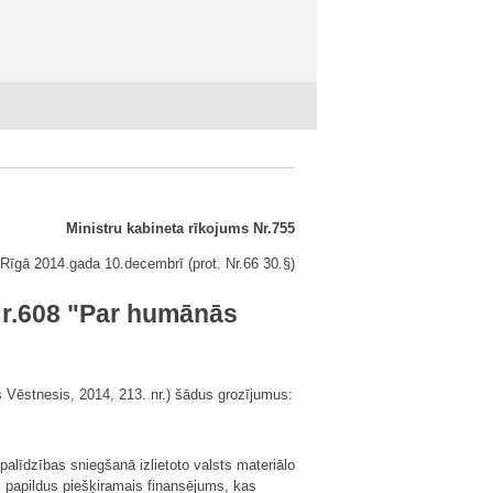
Ministru kabineta rīkojums Nr.755
Rīgā 2014.gada 10.decembrī (prot. Nr.66 30.§)
Nr.608 "Par humānās
s Vēstnesis, 2014, 213. nr.) šādus grozījumus:
palīdzības sniegšanā izlietoto valsts materiālo
ai papildus piešķiramais finansējums, kas