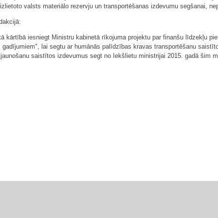
lietoto valsts materiālo rezervju un transportēšanas izdevumu segšanai, n
dakcijā:
iktā kārtībā iesniegt Ministru kabinetā rīkojuma projektu par finanšu līdzekļu 
 gadījumiem", lai segtu ar humānās palīdzības kravas transportēšanu saistī
atjaunošanu saistītos izdevumus segt no Iekšlietu ministrijai 2015. gadā šim 