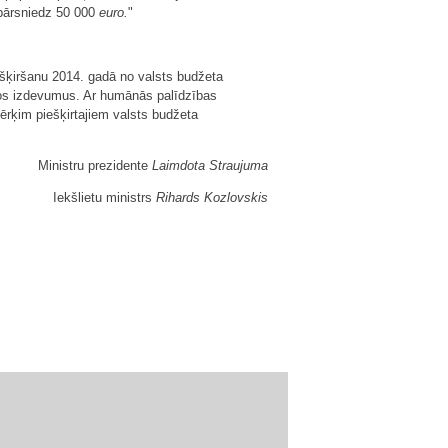
epārsniedz 50 000
euro.
"
piešķiršanu 2014. gadā no valsts budžeta
tos izdevumus. Ar humānās palīdzības
mērķim piešķirtajiem valsts budžeta
Ministru prezidente
Laimdota Straujuma
Iekšlietu ministrs
Rihards Kozlovskis